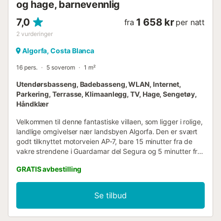
og hage, barnevennlig
7,0
1 658 kr
fra
per natt
2
vurderinger
Algorfa, Costa Blanca
16 pers.
5 soverom
1 m²
Utendørsbasseng, Badebasseng, WLAN, Internet,
Parkering, Terrasse, Klimaanlegg, TV, Hage, Sengetøy,
Håndklær
Velkommen til denne fantastiske villaen, som ligger i rolige,
landlige omgivelser nær landsbyen Algorfa. Den er svært
godt tilknyttet motorveien AP-7, bare 15 minutter fra de
vakre strendene i Guardamar del Segura og 5 minutter fra
den fantastiske golfbanen La Finca Golf – perfekt for de
GRATIS avbestilling
som søker luksus og komfort. Denne romslige eiendommen
tilbyr alle fasiliteter som trengs for en uforglemmelig ferie.
Når du kommer inn i villaen, blir du møtt av en elegant
Se tilbud
innendørs stue, smakfullt dekorert og møblert. Klimaanlegg
sikrer en frisk og behagelig atmosfære til enhver tid. Med
plass til opptil 19 gjester er denne villaen ideell for