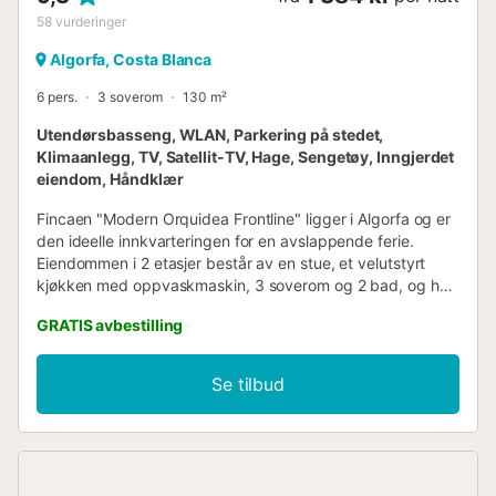
58
vurderinger
Algorfa, Costa Blanca
6 pers.
3 soverom
130 m²
Utendørsbasseng, WLAN, Parkering på stedet,
Klimaanlegg, TV, Satellit-TV, Hage, Sengetøy, Inngjerdet
eiendom, Håndklær
Fincaen "Modern Orquidea Frontline" ligger i Algorfa og er
den ideelle innkvarteringen for en avslappende ferie.
Eiendommen i 2 etasjer består av en stue, et velutstyrt
kjøkken med oppvaskmaskin, 3 soverom og 2 bad, og har
derfor plass til 6 personer. Ytterligere fasiliteter inkluderer
GRATIS avbestilling
Wi-Fi, TV, klimaanlegg, oppvarming samt vaskemaskin.
Barneseng er også tilgjengelig. Høydepunktet ved denne
overnattingsstedet er det private uteområdet med
Se tilbud
basseng, hage, 3 åpne terrasser, en overbygd terrasse, 2
balkonger og utendørs dusj. Eiendommen ligger rett ved
siden av en golfbane. Det er 2 parkeringsplasser på
eiendommen, ekstra gratis parkering er tilgjengelig i gaten.
Familier med barn er velkomne. Kjæledyr er ikke tillatt.