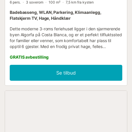
6 pers.
3 soverom
100 m²
7,5 km fra kysten
Badebasseng, WLAN, Parkering, Klimaanlegg,
Flatskjerm TV, Hage, Håndklær
Dette moderne 3-roms feriehuset ligger i den sjarmerende
byen Algorfa på Costa Blanca, og er et perfekt tilfluktssted
for familier eller venner, som komfortabelt har plass til
opptil 6 gjester. Med en frodig privat hage, felles
svømmebasseng og et fullt utstyrt kjøkken, tilbyr det alt du
GRATIS avbestilling
trenger for et avslappende og hyggelig opphold. Boligen
har en lys stue og et velutstyrt kjøkken med stekeovn,
mikrobølgeovn, kaffemaskin, brødrister og mer, ideelt for å
Se tilbud
tilberede måltider etter en dag med utforsking. Nyt solfylte
ettermiddager med en sydende grilling i hagen eller slapp
av ved bassenget. Vaskemaskin og tørketrommel gir
ekstra bekvemmelighet for lengre opphold, og parkering
på stedet er tilgjengelig. Utforsk nærliggende byer som
Ciudad Quesada, Torrevieja og Elche, eller slå av på
golfbanen bare 5 km unna, som også tilbyr tennisfasiliteter.
Stranden og andre kystattraksjoner er innen rekkevidde,
og Alicante lufthavn ligger 52 km unna. Badehåndklær
(strandhåndklær) er ikke inkludert Av hensyn til ro, leies