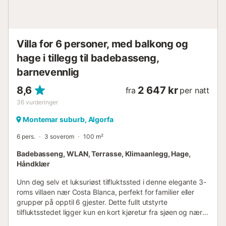
Villa for 6 personer, med balkong og
hage i tillegg til badebasseng,
barnevennlig
8,6
2 647 kr
fra
per natt
36
vurderinger
Montemar suburb, Algorfa
6 pers.
3 soverom
100 m²
Badebasseng, WLAN, Terrasse, Klimaanlegg, Hage,
Håndklær
Unn deg selv et luksuriøst tilfluktssted i denne elegante 3-
roms villaen nær Costa Blanca, perfekt for familier eller
grupper på opptil 6 gjester. Dette fullt utstyrte
tilfluktsstedet ligger kun en kort kjøretur fra sjøen og nær
La Finca Golf Club, og tilbyr den ideelle blandingen av