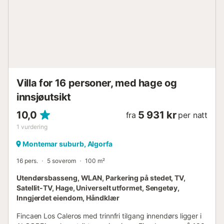
ikke dette feriehuset ut til ungdomsgrupper
Ungdomsgrupper under 25 år er ikke tillatt. Det er strengt
forbudt å organisere studentfest, utdrikningslag eller fest
med stort inntak av alkohol i feriehuset...
Villa for 16 personer, med hage og
innsjøutsikt
10,0
5 931 kr
fra
per natt
1
vurdering
Montemar suburb, Algorfa
16 pers.
5 soverom
100 m²
Utendørsbasseng, WLAN, Parkering på stedet, TV,
Satellit-TV, Hage, Universelt utformet, Sengetøy,
Inngjerdet eiendom, Håndklær
Fincaen Los Caleros med trinnfri tilgang innendørs ligger i