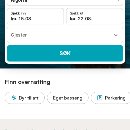
Algorfa
Sjekk inn
Sjekk ut
lør. 15.08.
lør. 22.08.
Gjester
SØK
Finn overnatting
Dyr tillatt
Eget basseng
Parkering