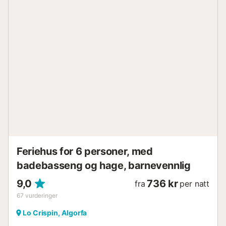
Eiendommen har oppbevaring for motorsykler og sykler....
Feriehus for 6 personer, med
badebasseng og hage, barnevennlig
9,0
736 kr
fra
per natt
67
vurderinger
Lo Crispin, Algorfa