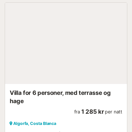
familieutflukter eller sammenkomster med venner.
Luksusen strekker seg til uteområdet, hvor du finner et
privat basseng omgitt av hager. Nyt solen på en
komfortabel balinesisk seng eller slapp av i utendørs
salong mens du nyter den milde brisen. En moderne grill lar
deg arrangere deilige grillfester for gjestene dine. For
underholdningselskere har villaen to oppholdsrom – ett
innendørs og ett utendørs – begge designet for komfort og
stil. Det finnes også et spillområde der både barn og
voksne kan delta i ulike aktiviteter. Hvis du foretrekker en
roligere atmosfære, kan du trekke deg tilbake til den
innendørs salongen, hvor du finner et elegant biljardbord
for spennende spill. De romslige hagene gir en vakker
ramme for spaserturer og avslapning. For de s...
Villa for 6 personer, med terrasse og
hage
1 285 kr
fra
per natt
Algorfa, Costa Blanca