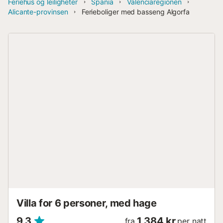
Feriehus og leiligheter
Spania
Valenciaregionen
Alicante-provinsen
Ferieboliger med basseng Algorfa
Villa for 6 personer, med hage
9,3
1 384 kr
fra
per natt