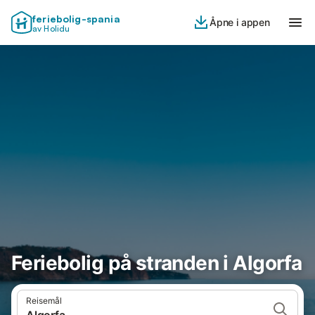
feriebolig-spania
Åpne i appen
av Holidu
Feriebolig på stranden i Algorfa
Reisemål