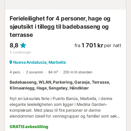
Ferieleilighet for 4 personer, hage og
sjøutsikt i tillegg til badebasseng og
terrasse
8,8
1 701 kr
fra
per natt
5
vurderinger
Nueva Andalucía, Marbella
4 pers.
2 soverom
94 m²
250 m til stranden
Badebasseng, WLAN, Parkering, Garasje, Terrasse,
Klimaanlegg, Hage, Sengetøy, Håndklær
Nyt en luksuriøs ferie i Puerto Banús, Marbella, i denne
elegante leieleiligheten som ligger i Medina Garden-
komplekset. Med plass til fire personer er denne
eiendommen ideell for vennegrupper og familier som søker
komfort og nærhet til stranden og de mest eksklusive
GRATIS avbestilling
fritidsområdene. Denne 94 kvadratmeter store leiligheten,