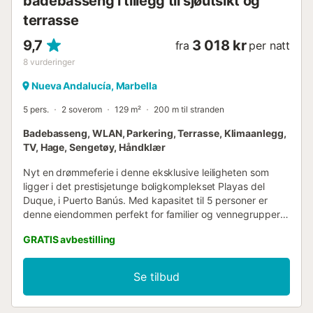
badebasseng i tillegg til sjøutsikt og
terrasse
9,7
3 018 kr
fra
per natt
8
vurderinger
Nueva Andalucía, Marbella
5 pers.
2 soverom
129 m²
200 m til stranden
Badebasseng, WLAN, Parkering, Terrasse, Klimaanlegg,
TV, Hage, Sengetøy, Håndklær
Nyt en drømmeferie i denne eksklusive leiligheten som
ligger i det prestisjetunge boligkomplekset Playas del
Duque, i Puerto Banús. Med kapasitet til 5 personer er
denne eiendommen perfekt for familier og vennegrupper
som søker komfort og nærhet til stranden og de beste
GRATIS avbestilling
fritidsområdene i Marbella. Denne 120 kvadratmeter store
leiligheten, som ligger i fjerde etasje, har en stor terrasse
med fantastisk havutsikt, perfekt for avslapning og nytelse
Se tilbud
av omgivelsene. Interiøret byr på et åpent kjøkken og stue
med direkte tilgang til terrassen, et fullt utstyrt kjøkken og
elegant, koselig innredning. Med to soverom og to