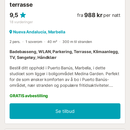
terrasse
9,5
988 kr
fra
per natt
18
vurderinger
Nueva Andalucía, Marbella
2 pers.
1 soverom
40 m²
300 m til stranden
Badebasseng, WLAN, Parkering, Terrasse, Klimaanlegg,
TV, Sengetøy, Håndklær
Bestill ditt opphold i Puerto Banús, Marbella, i dette
studioet som ligger i boligområdet Medina Garden. Perfekt
for de som ønsker komforten av å bo i Puerto Banús-
området, nær stranden og populære fritidsaktiviteter.
Dette komfortable og funksjonelle studioet på 40 m², som
GRATIS avbestilling
har plass til opptil to personer, tilbyr et åpent rom som
kombinerer en stue med en dobbeltseng og en
sjarmerende terrasse med havutsikt. Kjøkkenet er fullt
Se tilbud
utstyrt, og badet er komplett. Eiendommen er ideell for par
som ønsker å nyte Marbella og Puerto Banús med alle
nødvendige fasiliteter. Medina Garden, boligområdet der