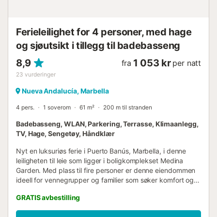
Ferieleilighet for 4 personer, med hage
og sjøutsikt i tillegg til badebasseng
8,9
1 053 kr
fra
per natt
23
vurderinger
Nueva Andalucía, Marbella
4 pers.
1 soverom
61 m²
200 m til stranden
Badebasseng, WLAN, Parkering, Terrasse, Klimaanlegg,
TV, Hage, Sengetøy, Håndklær
Nyt en luksuriøs ferie i Puerto Banús, Marbella, i denne
leiligheten til leie som ligger i boligkomplekset Medina
Garden. Med plass til fire personer er denne eiendommen
ideell for vennegrupper og familier som søker komfort og
nærhet til stranden og de mest eksklusive fritidsområdene.
GRATIS avbestilling
Denne 61 kvadratmeter store leiligheten, som ligger i
femte etasje, tilbyr fantastisk utsikt over Middelhavet. Den