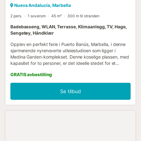
Nueva Andalucía, Marbella
2 pers.
1 soverom
45 m²
300 m til stranden
Badebasseng, WLAN, Terrasse, Klimaanlegg, TV, Hage,
Sengetøy, Håndklær
Opplev en perfekt ferie i Puerto Banús, Marbella, i denne
sjarmerende nyrenoverte utleiestudioen som ligger i
Medina Garden-komplekset. Denne koselige plassen, med
kapasitet for to personer, er det ideelle stedet for et
komfortabelt opphold nær både stranden og de trendy
GRATIS avbestilling
fritidsområdene. Denne studioen på 45 kvadratmeter, som
ligger i tredje etasje, tilbyr et åpent rom som inkluderer en
stue og en dobbeltseng, noe som skaper en koselig og
Se tilbud
funksjonell atmosfære. Kjøkkenet er fullt utstyrt med alt
nødvendig utstyr, og badet er komplett. Den lyse
terrassen gir et ideelt sted å slappe av og nyte utendørs.
Medina Garden er et anerkjent kompleks som ligger i det
prestisjetunge området Puerto Banús, mindre enn fem
minutter fra marinaen og bare noen få meter fra stranden.
Gjestene kan nyte førsteklasses tjenester som 24-timers
sikkerhet, romslige felleshager, et basseng og en