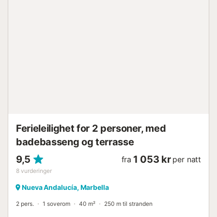
padelbanen. Nærheten til Centro Plaza Shopping Center,
Antonio Banderas Square og Marbella Casino legger
ytterligere til attraktiviteten. Puerto Banús er kjent for sitt
pulserende sosiale liv og luksuriøse atmosfære. Her kan
besøkende nyte et bredt utvalg av aktiviteter og
attraksjoner, som den berømte marinaen, hvor du kan
beundre luksusyachter, og de beste strendene i området,
ideelle for soling og vannsport. Området er også kjent for
sine eksklusive mote-boutiquer, hvor du finner eksklusive
merker og designerbutikker. For nattelivsentusiaster tilbyr
Puerto Banús et bredt utval...
Ferieleilighet for 2 personer, med
badebasseng og terrasse
9,5
1 053 kr
fra
per natt
8
vurderinger
Nueva Andalucía, Marbella
2 pers.
1 soverom
40 m²
250 m til stranden