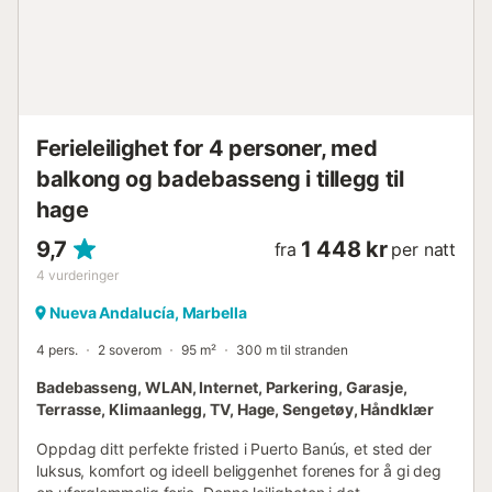
eksklusive merker og designbutikker. For de som liker
natteliv, tilbyr Puerto Banús en rekke barer, nattklubber og
trendy strandklubber. I tillegg ligger golfentusiaster bare
en 5-minutters kjøretur fra den berømte G...
Ferieleilighet for 4 personer, med
balkong og badebasseng i tillegg til
hage
9,7
1 448 kr
fra
per natt
4
vurderinger
Nueva Andalucía, Marbella
4 pers.
2 soverom
95 m²
300 m til stranden
Badebasseng, WLAN, Internet, Parkering, Garasje,
Terrasse, Klimaanlegg, TV, Hage, Sengetøy, Håndklær
Oppdag ditt perfekte fristed i Puerto Banús, et sted der
luksus, komfort og ideell beliggenhet forenes for å gi deg