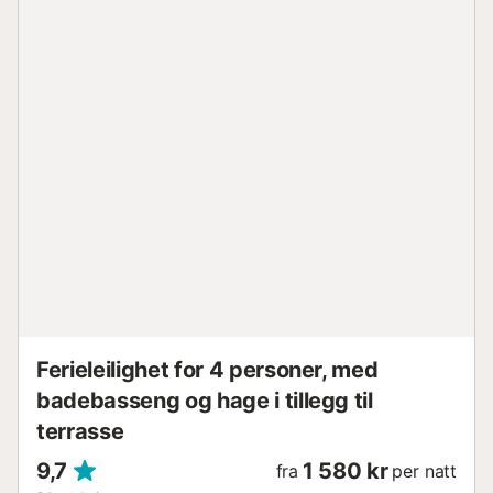
leiligheten ligger, tilbyr et svømmebasseng, felles hager og
24-timers sikkerhet, alt mindre enn 5 minutter fra sentrum
av Puerto Banús og bare noen få meter fra stranden.
Puerto Banús er kjent for sin luksuriøse atmosfære og
pulserende sosiale liv. Nyt et bredt utvalg av spisesteder,
luksusbutikker og strandklubber. I tillegg tilbyr marinaen
og strendene i Puerto Banús en ideell ramme for en
drømmeferie når som helst på året. Egenskaper 40 m²
leilighet i Medina Garden Lys stue med direkte utgang til
terrassen Terrasse med spiseplass og havutsikt Fullt
utstyrt kjøkken Sørvestvendt TV, klimaanlegg og Wifi
(fiberoptisk) Parkeringsplass Romfordeling 1 dobbeltseng
(150 cm x 190 cm) 1 separat bad Fasiliteter Felles basseng
og hage Padeltennisbane Butikker, restauranter, strender,
strandklubber,...
Ferieleilighet for 4 personer, med
badebasseng og hage i tillegg til
terrasse
9,7
1 580 kr
fra
per natt