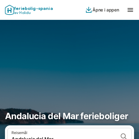
feriebolig-spania
Åpne i appen
av Holidu
Andalucia del Mar ferieboliger
Reisemål