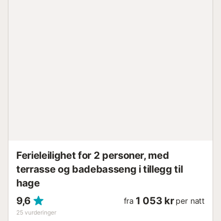
sentrum av Puerto Banús og noen få meter fra stranden.
Dette komplekset er perfekt for de som søker overnatting
med førsteklasses tjenester. Komplekset tilbyr 24-timers
sikkerhet, vakre felleshager, et basseng, et lekeområde for
barn og en padelbane. Nærheten til Centro Plaza
Shopping Center og Casino Marbella gir ekstra
attraktivitet. Puerto Banús er kjent for sitt livlige sosiale liv
og luksuriøse miljø. Her kan du nyte et bredt spekter av
aktiviteter og attraksjoner, som den berømte marinaen,
fantastiske strender, kjøpesentre, strandklubber,
restauranter, kafeer og designerbutikker. Innen
gangavstand fra leiligheten ligger strendene Nueva
Andalucía, Cortijo Blanco og Río Verde. I tillegg ligger den
berømte Golf Valley, m...
Ferieleilighet for 2 personer, med
terrasse og badebasseng i tillegg til
hage
9,6
1 053 kr
fra
per natt
25
vurderinger