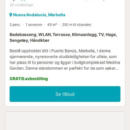
20
vurderinger
Nueva Andalucía, Marbella
2 pers.
1 soverom
45 m²
250 m til stranden
Badebasseng, WLAN, Terrasse, Klimaanlegg, TV, Hage,
Sengetøy, Håndklær
Bestill oppholdet ditt i Puerto Banús, Marbella, i denne
sjarmerende, nyrenoverte studioleiligheten for utleie, som
har plass til to personer og ligger i boligkomplekset Medina
Garden. Denne eiendommen er perfekt for de som søker
komforten ved å bo i Puerto Banús-området, nær stranden
GRATIS avbestilling
og populære fritidsaktiviteter. Studioet på 45
kvadratmeter, med et separat kjøkken og et åpent rom
med sofa og dobbeltseng, har en terrasse med havutsikt.
Se tilbud
Det er perfekt for par som verdsetter komfort og
funksjonalitet i et rom nær alle fasiliteter. Medina Garden er
et av de best beliggende boligkompleksene, mindre enn
fem minutter fra sentrum av Puerto Banús og bare noen få
meter fra stranden, ideelt for de som søker en leilighet nær
alle førsteklasses tjenester dette berømte området tilbyr.