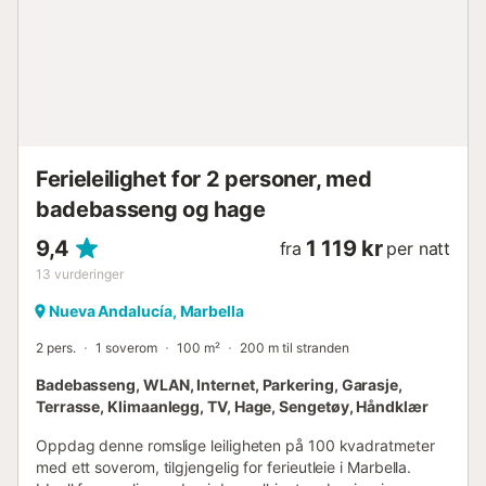
strandklubber. Marinaen og nærliggende strender er
ideelle for en uforglemmelig ferie når som helst på året.
Fasiliteter Renovert studio på 40 m² Lys stue med utgang
til privat hage Spiseplass på terrassen med glassvegger
Fullt utstyrt kjøkken Vestvendt TV, klimaanlegg og WiFi
(fiberoptikk) Parkeringsplass ...
Ferieleilighet for 2 personer, med
badebasseng og hage
9,4
1 119 kr
fra
per natt
13
vurderinger
Nueva Andalucía, Marbella
2 pers.
1 soverom
100 m²
200 m til stranden
Badebasseng, WLAN, Internet, Parkering, Garasje,
Terrasse, Klimaanlegg, TV, Hage, Sengetøy, Håndklær
Oppdag denne romslige leiligheten på 100 kvadratmeter
med ett soverom, tilgjengelig for ferieutleie i Marbella.