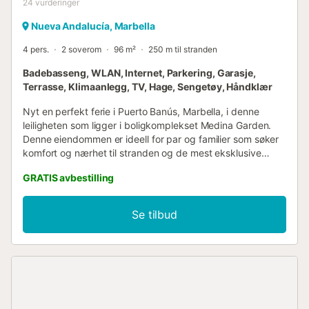
24
vurderinger
Nueva Andalucía, Marbella
4 pers.
2 soverom
96 m²
250 m til stranden
Badebasseng, WLAN, Internet, Parkering, Garasje,
Terrasse, Klimaanlegg, TV, Hage, Sengetøy, Håndklær
Nyt en perfekt ferie i Puerto Banús, Marbella, i denne
leiligheten som ligger i boligkomplekset Medina Garden.
Denne eiendommen er ideell for par og familier som søker
komfort og nærhet til stranden og de mest eksklusive
fritidsområdene. Denne 96 kvadratmeter store leiligheten,
GRATIS avbestilling
som ligger i første etasje, har en romslig terrasse på 20
kvadratmeter med spiseplass og utendørs lounge, perfekt
for avslapning og for å nyte naturen. Interiøret har en
Se tilbud
romslig og lys stue/spisestue, et fullt utstyrt separat
kjøkken, og lyse farger som skaper en koselig atmosfære.
Medina Garden er et av de best beliggende
boligkompleksene i Puerto Banús, mindre enn fem minutter
fra sentrum og bare noen få meter fra stranden.
Komplekset tilbyr førsteklasses tjenester, som 24-timers
sikkerhet, felles hager, et svømmebasseng og en