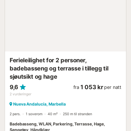
romantisk ferie eller en familieferie, tilbyr denne leiligheten
den perfekte blandingen av avslapning, komfort og
nærhet til de beste opplevelsene Puerto Banús har å tilby.
Andalucía del Mar er et boligkompleks ved stranden med
to felles svømmebassenger, vakre hager og 24-timers
sikkerhet. Den privilegerte beliggenheten gir enkel
gangavstand til alle fasiliteter: butikker, restauranter,
strender, strandklubber, kjøpesentre, a...
Ferieleilighet for 2 personer,
badebasseng og terrasse i tillegg til
sjøutsikt og hage
9,6
1 053 kr
fra
per natt
2
vurderinger
Nueva Andalucía, Marbella
2 pers.
1 soverom
40 m²
250 m til stranden
Badebasseng, WLAN, Parkering, Terrasse, Hage,
Sengetøy, Håndklær