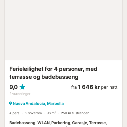
padelbane. Nærheten til Centro Plaza kjøpesenter og
Casino Marbella gir ekstra appell. I tillegg tilbyr Costa del
Sol et bredt utvalg av nasjonale og internasjonale
spisesteder, luksusbutikker og utmerkede golfmuligheter.
Oppdag Puerto Banús Puerto Banús er kjent for sitt livlige
sosiale liv og luksuriøse omgivelser. Her kan besøkende
nyte et bredt spekter av aktiviteter og attraksjoner, som
den berømte marinaen, hvor du kan beundre
luksusyachter, og de mest populære strendene, perfekte
for soling og vannsport. Om...
Ferieleilighet for 4 personer, med
terrasse og badebasseng
9,0
1 646 kr
fra
per natt
2
vurderinger
Nueva Andalucía, Marbella
4 pers.
2 soverom
96 m²
250 m til stranden
Badebasseng, WLAN, Parkering, Garasje, Terrasse,