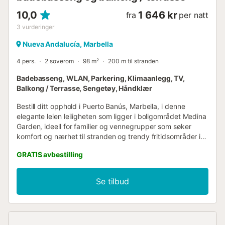
10,0
1 646 kr
fra
per natt
3
vurderinger
Nueva Andalucía, Marbella
4 pers.
2 soverom
98 m²
200 m til stranden
Badebasseng, WLAN, Parkering, Klimaanlegg, TV,
Balkong / Terrasse, Sengetøy, Håndklær
Bestill ditt opphold i Puerto Banús, Marbella, i denne
elegante leien leiligheten som ligger i boligområdet Medina
Garden, ideell for familier og vennegrupper som søker
komfort og nærhet til stranden og trendy fritidsområder i
Puerto Banús. Denne solrike leiligheten i første etasje på
GRATIS avbestilling
99 kvadratmeter har elegant innredning i lyse toner, noe
som gjør den veldig lys. Med plass til fire personer, har den
et uavhengig kjøkken, en romslig og lys stue med
Se tilbud
spiseplass og en koselig terrasse for å nyte
middelhavsbrisen. I tillegg har leiligheten en privat hage
med solsenger for soling. Medina Garden er et privilegert
boligområde som ligger mindre enn fem minutter fra