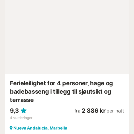
Komplekset har 24-timers sikkerhet, vakre felleshager, et
basseng, lekeplass for barn og en padelbane. Nærheten til
kjøpesenteret Centro Plaza og Casino Marbella gir ekstra
appell. I tillegg tilbyr dette eksklusive området på Costa
del Sol et bredt utvalg av nasjonal og internasjonal mat,
luksusbutikker og omfattende golfmuligheter. Med sitt
eksepsjonelle klima og unike miljø, er Puerto Banús det
perfekte stedet for å lade batteriene og nyte en
uforglemmelig ferie ved Middelhavet. Dette området har
alt som trengs for en drømmeferie både sommer og vinter.
Du kan nyte den berømte marinaen, strendene,
kjøpesent...
Ferieleilighet for 4 personer, hage og
badebasseng i tillegg til sjøutsikt og
terrasse
9,3
2 886 kr
fra
per natt
4
vurderinger
Nueva Andalucía, Marbella