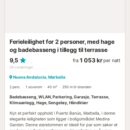
strender, kjøpesentre, strandklubber, restauranter, kafeer
og designerbutikker. Innen gangavstand fra leiligheten
ligger strendene Nueva Andalucía, Cortijo Blanco og Río
Verde. I tillegg ligger...
Ferieleilighet for 2 personer, med hage
og badebasseng i tillegg til terrasse
9,5
1 053 kr
fra
per natt
26
vurderinger
Nueva Andalucía, Marbella
2 pers.
1 soverom
40 m²
250 m til stranden
Badebasseng, WLAN, Parkering, Garasje, Terrasse,
Klimaanlegg, Hage, Sengetøy, Håndklær
Nyt et perfekt opphold i Puerto Banús, Marbella, i denne
elegante leiligheten som ligger i boligområdet Medina
Garden. Denne eiendommen er ideell for par som søker et