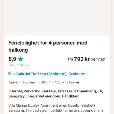
Ferieleilighet for 4 personer, med
balkong
8,9
793 kr
fra
per natt
54
vurderinger
La Cala del Tío Ximo (Benidorm), Benidorm
4 pers.
2 soverom
80 m²
100 m fra kysten
Internet, Parkering, Garasje, Terrasse, Klimaanlegg, TV,
Sengetøy, Inngjerdet eiendom, Håndklær
Villa Marina Duplex Apartment er en koselig leilighet i
Benidorm, like ved sjøen, perfekt for en avslappende ferie