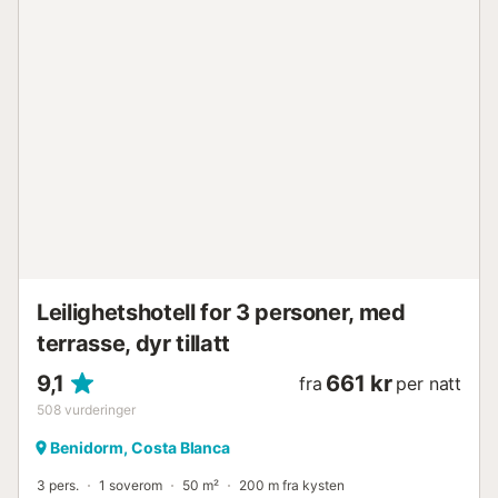
Leilighetshotell for 3 personer, med
terrasse, dyr tillatt
9,1
661 kr
fra
per natt
508
vurderinger
Benidorm, Costa Blanca
3 pers.
1 soverom
50 m²
200 m fra kysten