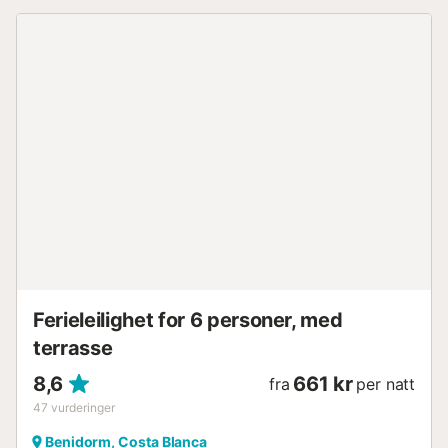
grill, utendørsdusj og en tennisbane. En sosial klubb er
også tilgjengelig i boligområdet. Gratis gateparkering er
tilgjengelig. Kjæledyr er ikke tillatt. Wi-Fi er egnet for
videosamtaler. Strand-/poolhåndklær er tilgjengelig.
Transport til og fra flyplassen kan organiseres på
forespørsel og mot et gebyr. - Strand-/poolhåndklær
Betaling 7,00 € per opphold...
Ferieleilighet for 6 personer, med
terrasse
8,6
661 kr
fra
per natt
47
vurderinger
Benidorm, Costa Blanca