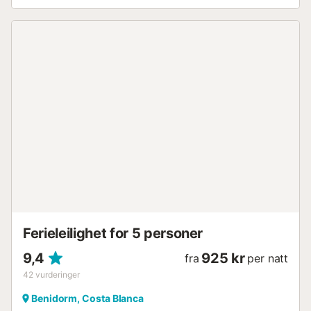
vaskemaskin, mikrobølgeovn, stekeovn, fryser,
servise/bestikk, kjøkkenredskaper, kaffetrakter, brødrister,
vannkoker og juicer. - Nøkkeloverlevering og innsjekking
skjer på vårt kontor som ligger på Avenida del
Mediterráneo 62, firmanavn BenidormBooking, rett foran
Casino. - Et depositum på 200 € holdes på
kreditt-/debetkort som garanti, eller kontant dersom
nødvendig. - Innsjekking fra kl. 16:30 (høysesong fra kl.
18:00). - Utsjekking før kl. 11:00. Leiligheten ligger 5 meter
fra sandstranden "Playa de Levante", 25 meter fra
restaurant, 50 meter fra busstasjon "Parada Local", 150
meter fra supermarked "Carrefour Express", 900 meter fra
spa "Benicaldea", 1 km fra steinstranden "Cala del Tio
Ximo", 1 km fra skibakke "Cable ski acuático", 2 km fra
sandstranden "Playa del Mal Pas", 2 km fra sandstranden
"Playa de Poniente", 2 km fra togstasjon "Tram ...
Ferieleilighet for 5 personer
9,4
925 kr
fra
per natt
42
vurderinger
Benidorm, Costa Blanca