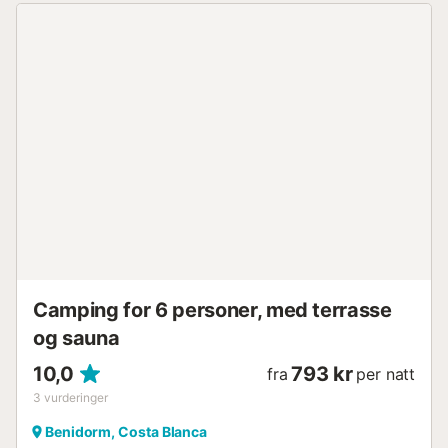
forespørsel og mot en ekstra avgift. Gratis gateparkering
er tilgjengelig fra oktober til juni. Kjæledyr er tillatt på
forespørsel og mot en ekstra avgift per kjæledyr og
opphold. Strømforbruk medfører en ekstra avgift.
Innsjekking etter kl. 20.00 er tilgjengelig mot en ekstra
avgift. Leiligheten er kun tilgjengelig via trapper....
Camping for 6 personer, med terrasse
og sauna
10,0
793 kr
fra
per natt
3
vurderinger
Benidorm, Costa Blanca