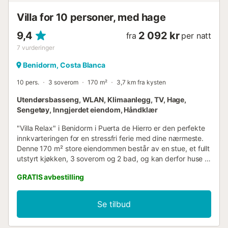
nyte strendene i Benidorm og omegn. - Nøkkeloverlev...
Villa for 10 personer, med hage
9,4
2 092 kr
fra
per natt
7
vurderinger
Benidorm, Costa Blanca
10 pers.
3 soverom
170 m²
3,7 km fra kysten
Utendørsbasseng, WLAN, Klimaanlegg, TV, Hage,
Sengetøy, Inngjerdet eiendom, Håndklær
"Villa Relax" i Benidorm i Puerta de Hierro er den perfekte
innkvarteringen for en stressfri ferie med dine nærmeste.
Denne 170 m² store eiendommen består av en stue, et fullt
utstyrt kjøkken, 3 soverom og 2 bad, og kan derfor huse 6
personer. 4 ekstra senger kan legges til, slik at totalt 10
GRATIS avbestilling
gjester kan bo i huset. Ytterligere fasiliteter inkluderer
høyhastighets Wi-Fi, klimaanlegg, TV, samt barnebøker og
leker. En barneseng er også tilgjengelig. Ditt private
Se tilbud
uteområde inkluderer et natursteinsbasseng med
strandlignende inngang, en hage, en overbygd terrasse,