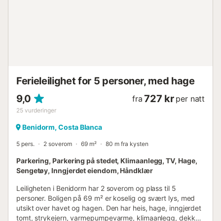
tillatt innendørs; hvis du røyker, vennligst hold vinduene
åpne....
Ferieleilighet for 5 personer, med hage
9,0
727 kr
fra
per natt
25
vurderinger
Benidorm, Costa Blanca
5 pers.
2 soverom
69 m²
80 m fra kysten
Parkering, Parkering på stedet, Klimaanlegg, TV, Hage,
Sengetøy, Inngjerdet eiendom, Håndklær
Leiligheten i Benidorm har 2 soverom og plass til 5
personer. Boligen på 69 m² er koselig og svært lys, med
utsikt over havet og hagen. Den har heis, hage, inngjerdet
tomt, strykejern, varmepumpevarme, klimaanlegg, dekket