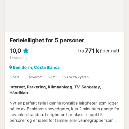
parkering avhengig av tilgjengelighet ved ankomst, og
panoramautsikt over sjøen og byen. Kort avstand unna
finner du attraksjoner som Terra Mítica, Aqualandia og
gamlebyen i Benidorm. Området er livlig og tilbyr mange
fritidsaktiviteter for enhver smak, noe som g...
Ferieleilighet for 5 personer
10,0
771 kr
fra
per natt
1
vurdering
Benidorm, Costa Blanca
5 pers.
3 soverom
58 m²
150 m fra kysten
Internet, Parkering, Klimaanlegg, TV, Sengetøy,
Håndklær
Nyt en perfekt ferie i denne romslige leiligheten som ligger
på en av Benidorms hovedgater, kun 2 minutters gange fra
Levante-stranden. Leiligheten har plass til opptil 5
personer og er ideell for familier eller vennegrupper som
søker komfort og en utmerket beliggenhet. Leiligheten har