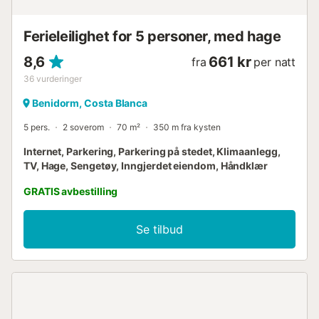
Ferieleilighet for 5 personer, med hage
8,6
661 kr
fra
per natt
36
vurderinger
Benidorm, Costa Blanca
5 pers.
2 soverom
70 m²
350 m fra kysten
Internet, Parkering, Parkering på stedet, Klimaanlegg,
TV, Hage, Sengetøy, Inngjerdet eiendom, Håndklær
GRATIS avbestilling
Se tilbud