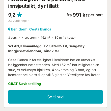
innsjøutsikt, dyr tillatt
9,2
991 kr
fra
per natt
23
vurderinger
Benidorm, Costa Blanca
8 pers.
4 soverom
162 m²
80 m fra kysten
WLAN, Klimaanlegg, TV, Satellit-TV, Sengetøy,
Inngjerdet eiendom, Håndklær
Casa Blanca 2 ferieleilighet i Benidorm har en utmerket
beliggenhet nær stranden. Med 162 m² har leiligheten en
stue, et velutstyrt kjøkken, 4 soverom og 3 bad, og har
komfortabel plass til opptil 8 gjester. Ytterligere fasiliteter
inkluderer Wi-Fi egnet for videosamtaler, klimaanlegg i
GRATIS avbestilling
fellesområder og soverom, vaskemaskin og TV. Barneseng
og barnestol er tilgjengelig mot en ekstra avgift per
gjenstand og opphold. Omtrentlige avstander (til fots eller
Se tilbud
med bil): nærmeste restaurant 39 m, kafé 320 m, bar 191
m, supermarked 925 m, og "El Poniente"-stranden kun 20
m unna. Parkering på eiendommen er tilgjengelig på