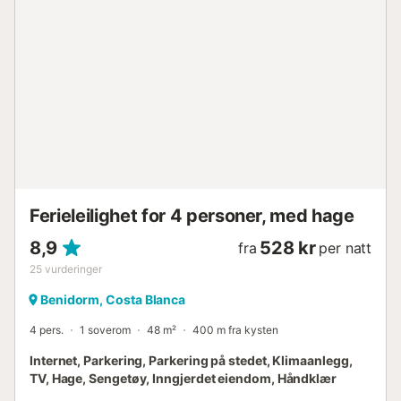
Ferieleilighet for 4 personer, med hage
8,9
528 kr
fra
per natt
25
vurderinger
Benidorm, Costa Blanca
4 pers.
1 soverom
48 m²
400 m fra kysten
Internet, Parkering, Parkering på stedet, Klimaanlegg,
TV, Hage, Sengetøy, Inngjerdet eiendom, Håndklær