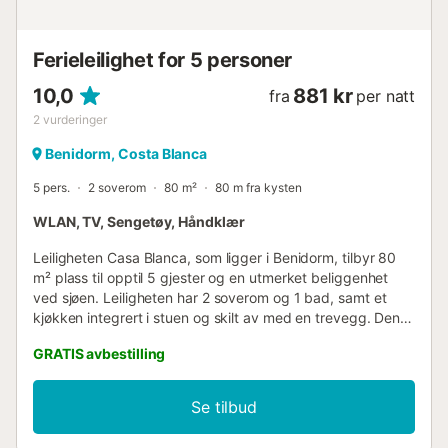
Ferieleilighet for 5 personer
10,0
881 kr
fra
per natt
2
vurderinger
Benidorm, Costa Blanca
5 pers.
2 soverom
80 m²
80 m fra kysten
WLAN, TV, Sengetøy, Håndklær
Leiligheten Casa Blanca, som ligger i Benidorm, tilbyr 80
m² plass til opptil 5 gjester og en utmerket beliggenhet
ved sjøen. Leiligheten har 2 soverom og 1 bad, samt et
kjøkken integrert i stuen og skilt av med en trevegg. Den
er utstyrt med Wi-Fi egnet for videosamtaler, klimaanlegg i
GRATIS avbestilling
stuen, takvifter på soverommene, TV med internettilgang,
vaskemaskin og oppvaskmaskin. Barneseng og barnestol
er tilgjengelig mot en ekstra avgift. Gjestene kan nyte en
Se tilbud
romslig privat terrasse på 80 m², uten tak og med
sjøutsikt, som ligger ved strandpromenaden for