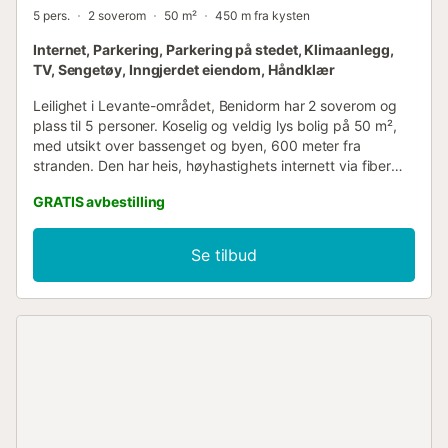
5 pers.
2 soverom
50 m²
450 m fra kysten
Internet, Parkering, Parkering på stedet, Klimaanlegg,
TV, Sengetøy, Inngjerdet eiendom, Håndklær
Leilighet i Levante-området, Benidorm har 2 soverom og
plass til 5 personer. Koselig og veldig lys bolig på 50 m²,
med utsikt over bassenget og byen, 600 meter fra
stranden. Den har heis, høyhastighets internett via fiber
(wifi), hårføner, varmepumpevarme, klimaanlegg,
GRATIS avbestilling
felles/barnebasseng i sesong, utendørs parkering i samme
bygning (avhengig av tilgjengelighet ved ankomst), 3 TV-
er, Smart TV, strykejern. Det amerikanske
Se tilbud
induksjonskjøkkenet er utstyrt med kjøleskap,
mikrobølgeovn, fryser, vaskemaskintørketrommel,
oppvaskmaskin, servise/bestikk, kjøkkenredskaper/utstyr,
kaffemaskin, brødrister, vannkoker og juicer. -
Nøkkeloverlevering og innsjekking skjer på vårt kontor
som ligger i Avenida del Mediterráneo 66, lokale 2,
firmanavn BenidormBooking, rett overfor kasinoet. - Et
depositum på €200 holdes på kreditt-/debetkort som
sikkerhet, eller i kontanter om nødvendig. - Innsjekking fra
kl. 16:30 (høysesong fra kl. 18:00) - Utsjekking før kl.