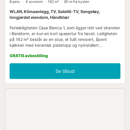
8 pers.
4 soverom
162 m²
80 m fra kysten
WLAN, Klimaanlegg, TV, Satellit-TV, Sengetøy,
Inngjerdet eiendom, Håndklær
Ferieleiligheten Casa Blanca 1, som ligger rett ved stranden
i Benidorm, er kun en kort spasertur fra havet. Leiligheten
på 162 m² består av en stue, et fullt renovert, åpent
kjøkken med keramisk platetopp og nyinstallert
oppvaskmaskin, 4 soverom og 3 bad, og har plass til
GRATIS avbestilling
opptil 8 personer. Ekstra fasiliteter inkluderer Wi-Fi egnet
for videosamtaler, klimaanlegg i fellesområder og soverom,
samt en vaskemaskin. Barneseng og barnestol er
Se tilbud
tilgjengelig mot et ekstra gebyr per opphold. Omtrentlige
avstander: nærmeste restaurant 39 m, kafé 320 m, bar
191 m, supermarked 925 m, og El Poniente-stranden kun
20 m unna. Parkering er tilgjengelig på forespørsel og mot
et tilleggsgebyr; fra oktober til juni er gateparkering gratis.
Garasje er tilgjengelig mot et tillegg. Kjæledyr er tillatt på
forespørsel og mot et ekstra gebyr per opphold. Strøm
belastes separat. Innsjekking etter kl. 20:00 er tilgjengelig
mot et ekstra gebyr. Vær oppmerksom på at eiendommen
ikke har heis, adkomst skjer kun via trapper. Røyking er