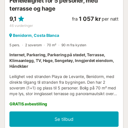
Ferieleilighet for 5 personer, med
km fra togst...
terrasse og hage
9,1
1 057 kr
fra
per natt
46
vurderinger
Benidorm, Costa Blanca
5 pers.
2 soverom
70 m²
90 m fra kysten
Internet, Parkering, Parkering på stedet, Terrasse,
Klimaanlegg, TV, Hage, Sengetøy, Inngjerdet eiendom,
Håndklær
Leilighet ved stranden Playa de Levante, Benidorm, med
direkte tilgang til stranden fra bygningen. Den har 2
soverom (1+1) og plass til 5 personer. Bolig på 70 m² med
mye lys, stor innglasset terrasse og panoramautsikt over
havet, bukten og byen. Leiligheten har heis, høyhastighets
GRATIS avbestilling
internett via fiber (wifi), klimaanlegg,
varmepumpeoppvarming, felles svømmebasseng som er
åpent sesongmessig (01/06-30/09), overbygd parkering i
Se tilbud
samme felles bygning, 1 takvifte, 1 TV, strykejern. Det
uavhengige keramiske komfyret er utstyrt med kjøleskap,