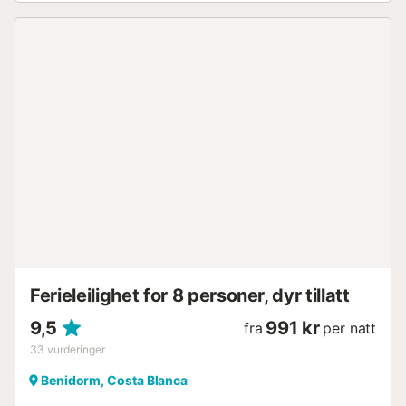
avslappende stunder ved vannet. Kjæledyr er tillatt under
oppholdet. Vennligst merk at fester og arrangementer ikke
er tillatt på eiendommen....
Ferieleilighet for 8 personer, dyr tillatt
9,5
991 kr
fra
per natt
33
vurderinger
Benidorm, Costa Blanca