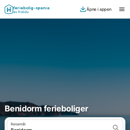
feriebolig-spania
Åpne i appen
av Holidu
Benidorm ferieboliger
Reisemål