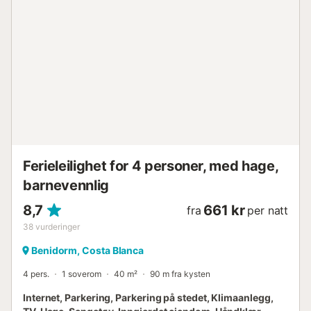
- Innsjekking fra kl. 16:30 (i høysesongen kan det bli forsinket til 
18:00) - Utsjekking før kl. 11:00 Nasjonal registreringsnummer f
korttidsleie:
ESFCTU000003028000242722000000000000000000AT321
Leiligheten ligger 200 m fra sandstranden "Playa de Levante", 5
busstasjonen "Parada local", 300 m fra klippestranden "Cala del
Ximo", 300 m fra skiløypen "Cable ski acuático", 400 m fra
supermarkedet "Supermercado...
Ferieleilighet for 4 personer, med hage,
barnevennlig
8,7
661 kr
fra
per natt
38
vurderinger
Benidorm, Costa Blanca
4 pers.
1 soverom
40 m²
90 m fra kysten
Internet, Parkering, Parkering på stedet, Klimaanlegg,