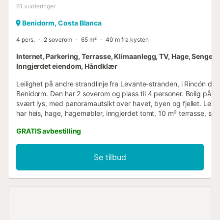
61
vurderinger
Benidorm, Costa Blanca
4 pers.
2 soverom
65 m²
40 m fra kysten
Internet, Parkering, Terrasse, Klimaanlegg, TV, Hage, Sengetø
Inngjerdet eiendom, Håndklær
Leilighet på andre strandlinje fra Levante-stranden, i Rincón de 
Benidorm. Den har 2 soverom og plass til 4 personer. Bolig på 6
svært lys, med panoramautsikt over havet, byen og fjellet. Leili
har heis, hage, hagemøbler, inngjerdet tomt, 10 m² terrasse, stry
internettilgang via fiber (wifi), balkong, varmepumpeoppvarmin
GRATIS avbestilling
klimaanlegg, felles svømmebasseng + barnebasseng (sesongbas
utendørs parkering i samme bygning, avhengig av tilgjengeligh
ankomst, 1 TV. Det åpne kjøkkenet med keramisk platetopp er u
Se tilbud
med kjøleskap, mikrobølgeovn, stekeovn, fryser, vaskemaskin,
oppvaskmaskin, servise/bestikk, kjøkkenutstyr/redskaper, kaffet
brødrister og vannkoker. - Nøkkelutlevering og innsjekking skjer
kontor som ligger på Avenida del Mediterráneo 62, Torre Princi
forretningsnavn BenidormBooking, rett overfor kasinoet. - Et de
på 200 € holdes på kredittkortet, eller kontant hvis ikke annet er