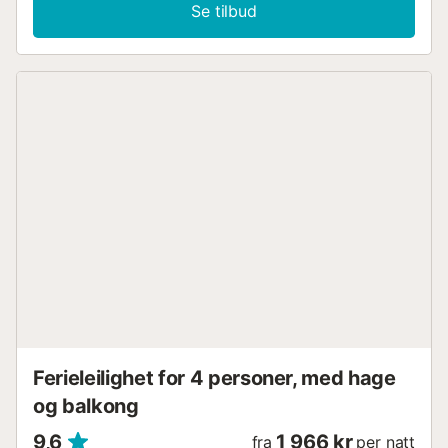
fordelt over flere plan og har totalt 4 soverom. Det er en
Se tilbud
stue med satellitt-TV, DVD, et moderne kjøkken med
oppvaskmaskin, mikrobølgeovn og vaskemaskin. Villaen
har 2 soverom med dobbeltsenger/bad en suite, 1
soverom med 2 enkeltsenger og 1 soverom med
dobbeltseng (disse to soverommene deler et bad). Villaen
tilbyr fra de fleste rommene en fantastisk utsikt over havet
og Cala San Vicente (som lyses opp romantisk om natten).
Terrassen på ca. 70 m² med unik havutsikt,
natursteinsgrillen, utekjøkkenet, store teakpaneler og
sittegruppen inviterer gjestene til å tilbringe
uforglemmelige timer under den mallorkinske solen mens
de nyter den imponerende utsikten. Trapper fører ned til
det store hovedterrassen på 120 m² med privat basseng.
Her kan gjestene i fred og ro nyte et fantastisk 360°
panorama over sjøen og fjellene – en virkelig unik
egenskap ved denne villaen! *Badstue ikke tilgjengelig*
Gratis klimaanlegg fra kl. 14.00 til 16.00 og fra kl. 20.00 til
08.00 Vær oppmerksom på at villaen ikke egne...
Ferieleilighet for 4 personer, med hage
og balkong
9,6
1 966 kr
fra
per natt