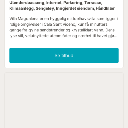
Utendørsbasseng, Internet, Parkering, Terrasse,
Klimaanlegg, Sengetøy, Inngjerdet eiendom, Håndklær
Villa Magdalena er en hyggelig middelhavsvilla som ligger i
rolige omgivelser i Cala Sant Vicenç, kun få minutters
gange fra gylne sandstrender og krystallklart vann. Dens
lyse stil, velutnyttede uteområder og nærhet til havet gjør
den til et ideelt valg for de som ønsker en avslappende
ferie ved stranden. Eiendommen har et privat
svømmebasseng, harmonisk integrert i terrassen, perfekt
Se tilbud
for å kjøle seg ned på varmere dager og nyte
middelhavsklimaet med fullstendig privatliv. Huset er
fordelt over to etasjer, og tilbyr komfortable og
velorganiserte rom for hele familien. I øverste etasje finner
du hovedinngangen, som fører til en koselig stue med
naturlig lys. Kjøkkenet er fullt utstyrt og tilbyr alle
nødvendige fasiliteter for å lage mat komfortabelt under
oppholdet. I samme etasje er det et soverom med to
enkeltsenger, et soverom med dobbeltseng og et enkelt
soverom, alle lyse og godt ventilerte. Disse rommene deler
et komplett bad som ligger i gangen. I tillegg har
enkeltrommet direkte tilgang til terrassen. I denne etasjen
er det også et utendørs toalett med dusj, veldig praktisk