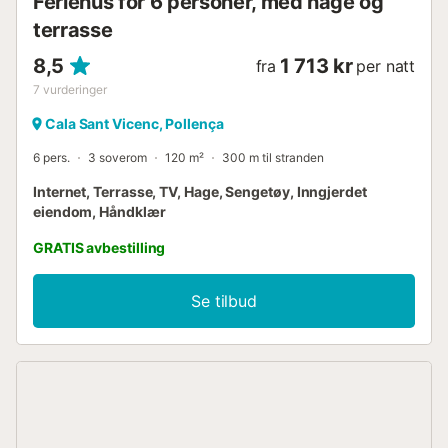
Feriehus for 6 personer, med hage og
terrasse
8,5
1 713 kr
fra
per natt
7
vurderinger
Cala Sant Vicenc, Pollença
6 pers.
3 soverom
120 m²
300 m til stranden
Internet, Terrasse, TV, Hage, Sengetøy, Inngjerdet
eiendom, Håndklær
GRATIS avbestilling
Se tilbud