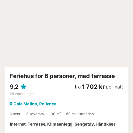
5 meter med en maksimal dybde på 1,9 meter, har
komfortable romerske trapper for enkel tilgang. Innvendig
kombinerer Casa Odile tradisjonell mallorcinsk stil med
moderne bekvemmeligheter. Interiøret har hvitkalkede
vegger, synlige trebjelker, terrakottagulv og nøye utvalgt
dekor. Det romslige og lyse stue-/spisestuen inkluderer
komfortable sofaer, lenestoler og store vinduer. Den åpner
ut mot en sjenerøs overbygd terrasse, ideell for utendørs
bespisning eller for å nyte en familiegrill når kvelden senker
seg. Det fullt utstyrte kjøkkenet inkluderer et amerikansk
kjøleskap/fryser og et praktisk spiskammer. Alt er f...
Feriehus for 6 personer, med terrasse
9,2
1 702 kr
fra
per natt
29
vurderinger
Cala Molins, Pollença
6 pers.
3 soverom
100 m²
60 m til stranden
Internet, Terrasse, Klimaanlegg, Sengetøy, Håndklær