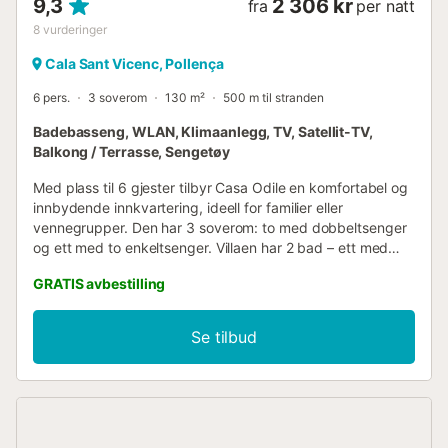
9,3
2 306 kr
fra
per natt
8
vurderinger
Cala Sant Vicenc, Pollença
6 pers.
3 soverom
130 m²
500 m til stranden
Badebasseng, WLAN, Klimaanlegg, TV, Satellit-TV,
Balkong / Terrasse, Sengetøy
Med plass til 6 gjester tilbyr Casa Odile en komfortabel og
innbydende innkvartering, ideell for familier eller
vennegrupper. Den har 3 soverom: to med dobbeltsenger
og ett med to enkeltsenger. Villaen har 2 bad – ett med
dusj og det andre med kombinert badekar og dusj. De tre
GRATIS avbestilling
soverommene med dobbeltsenger er plassert langs en
sentral gang og deler de to funksjonelle og velutstyrte
badene. Selv om det ikke er privat parkering, er det enkelt
Se tilbud
å parkere på gaten, og gratis Wi-Fi er tilgjengelig overalt
på eiendommen. Villaen ligger i Cala San Vicente, nord på
Mallorca, og tilbyr vakker utsikt over fjellene og rolige
landlige omgivelser. Det beste? Du er bare 7 minutters
gange fra fantastiske viker med krystallklart
middelhavsvann! Det private bassenget, som måler ca. 8 x