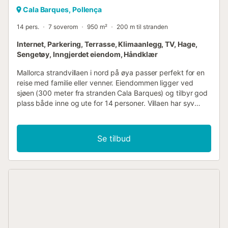
Cala Barques, Pollença
14 pers.
7 soverom
950 m²
200 m til stranden
Internet, Parkering, Terrasse, Klimaanlegg, TV, Hage,
Sengetøy, Inngjerdet eiendom, Håndklær
Mallorca strandvillaen i nord på øya passer perfekt for en
reise med familie eller venner. Eiendommen ligger ved
sjøen (300 meter fra stranden Cala Barques) og tilbyr god
plass både inne og ute for 14 personer. Villaen har syv
soverom, syv bad, et kjøkken med spiseplass og en
romslig stue med peis. Det er god plass for felles
opplevelser og koselige tilbaketrukne rom når man trenger
Se tilbud
en pause. Med sentralvarme kan huset brukes hele året og
egner seg også for turgrupper og sykkelturer, en
workation eller en teambuilding-reise. Huset har en stor
garasje hvor sykler kan oppbevares trygt. Nord-Mallorca
er autentisk og sjarmerende. En destinasjon med et
fristende variert landskap som har sin tiltrekning i alle
årstider. Buktene ved Cala San Vicente er omgitt av
spektakulære fjellformasjoner, utløperne av Serra de
Tramuntana. Det finnes fire bukter her: Cala Barques, Cala