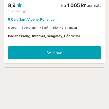
8,9
1 065 kr
fra
per natt
15
vurderinger
Cala Sant Vicenc, Pollença
6 pers.
2 soverom
45 m²
350 m til stranden
Badebasseng, Internet, Sengetøy, Håndklær
Se tilbud