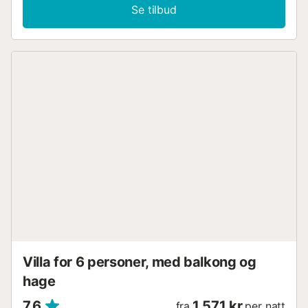
Se tilbud
Villa for 6 personer, med balkong og
hage
7,6
1 571 kr
fra
per natt