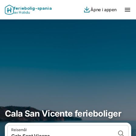
feriebolig-spania
Åpne i appen
av Holidu
Cala San Vicente ferieboliger
Reisemål