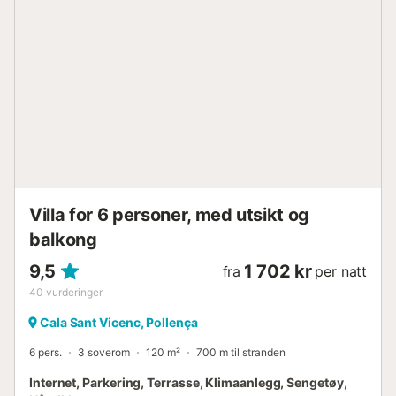
bespisning. Et supermarked ligger 500 m eller 7 minutters
gange unna, mens en restaurant kun ligger 300 m fra
huset. I den vakre bukten Playa de Cala Barques, som du
når etter 600 m eller en kort spasertur, kan du bade i det
turkise, krystallklare havet og glemme hverdagens stress.
Parkeringsplasser er tilgjengelig på eiendommen.
Sengetøy og håndklær er inkludert i prisen....
Villa for 6 personer, med utsikt og
balkong
9,5
1 702 kr
fra
per natt
40
vurderinger
Cala Sant Vicenc, Pollença
6 pers.
3 soverom
120 m²
700 m til stranden
Internet, Parkering, Terrasse, Klimaanlegg, Sengetøy,