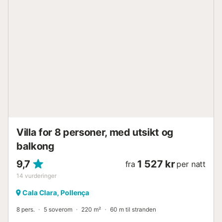
fasiliteter. Det er en stor stue med tilstøtende kjøkken og
spisestue, med store terrassedører som åpner direkte ut til
bassengområdet og hagen med plen, busker og furutrær.
Kjøkkenet er utstyrt med alle nødvendige hvitevarer for en
ferie, og stuen har komfortable sofaer, satellitt-TV
(gratiskanaler) og DVD-spiller. Det er totalt 3 soverom, ett
dobbeltrom og 2 tomannsrom, samt 2 store bad med dusj.
Klimaanlegg i de to tomannsrommene er tilgjengelig på
faste tidspunkter mellom kl. 14.00-16.00 og kl. 20.00-
08.00. Enkeltrommet har ikke klimaanlegg. Øvre etasje i
villaen tilhører en annen eiendom og d...
Villa for 8 personer, med utsikt og
balkong
9,7
1 527 kr
fra
per natt
14
vurderinger
Cala Clara, Pollença
8 pers.
5 soverom
220 m²
60 m til stranden