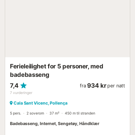
Ferieleilighet for 5 personer, med
badebasseng
7,4
934 kr
fra
per natt
7
vurderinger
Cala Sant Vicenc, Pollença
5 pers.
2 soverom
37 m²
450 m til stranden
Badebasseng, Internet, Sengetøy, Håndklær