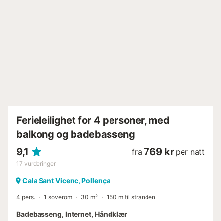
minutters gange fra leiligheten. Sengetøy og håndklær er
inkludert i prisen....
Ferieleilighet for 4 personer, med
balkong og badebasseng
9,1
769 kr
fra
per natt
17
vurderinger
Cala Sant Vicenc, Pollença
4 pers.
1 soverom
30 m²
150 m til stranden
Badebasseng, Internet, Håndklær