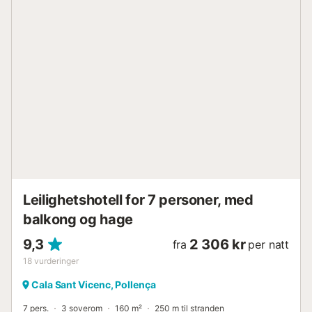
buegang og noen trinn til hoveddøren. Stuen/spisestuen er
romslig og lys, med en dekorativ peis, og har utgang til
terrassen ved bassenget, ideell for utendørs nytelse.
Kjøkkenet er funksjonelt og godt utstyrt, med direkte
tilgang til grillområdet, og inkluderer ovn, mikrobølgeovn,
kjøleskap, oppvaskmaskin, vaskemaskin, brødrister og
vannkoker. I første etasje er det et hovedsoverom med
eget bad, to dobbeltrom som deler et bad, og alle med
tilgang til hagen. I andre etasje ligger det fjerde
soverommet, med dobbeltseng, eget bad og fjellutsikt.
Utendørs tilbyr villaen et privat basseng, overbygd
spiseplass, mursteinsgrill og et sitteområde ved
bassenget. Hekkene og trærne som omkranser
eiendommen sikrer privatliv og ro. V...
Leilighetshotell for 7 personer, med
balkong og hage
9,3
2 306 kr
fra
per natt
18
vurderinger
Cala Sant Vicenc, Pollença
7 pers.
3 soverom
160 m²
250 m til stranden