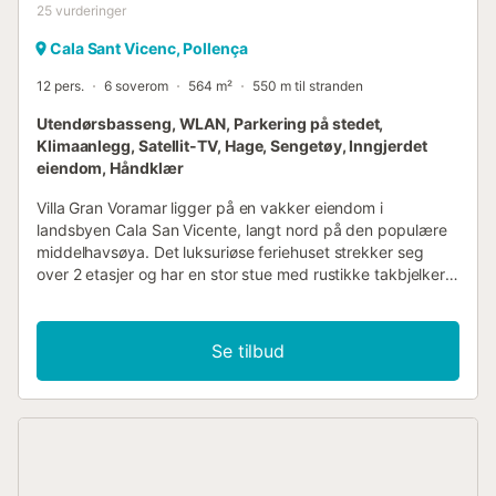
25
vurderinger
Cala Sant Vicenc, Pollença
12 pers.
6 soverom
564 m²
550 m til stranden
Utendørsbasseng, WLAN, Parkering på stedet,
Klimaanlegg, Satellit-TV, Hage, Sengetøy, Inngjerdet
eiendom, Håndklær
Villa Gran Voramar ligger på en vakker eiendom i
landsbyen Cala San Vicente, langt nord på den populære
middelhavsøya. Det luksuriøse feriehuset strekker seg
over 2 etasjer og har en stor stue med rustikke takbjelker
og naturlige steinelementer, et meget velutstyrt kjøkken, 6
soverom (ett soverom med køyeseng for 2 personer), 4
bad samt et halvt bad, og kan derfor huse 12 personer.
Se tilbud
Fasilitetene inkluderer også Wi-Fi, klimaanlegg, peis,
satellitt-TV, en barneseng og en barnestol. Høydepunktet i
uteområdet er det enorme bassenget hvor du kan kjøle
deg ned på varme dager. Den omkringliggende hagen
med sin frodige middelhavsvegetasjon inviterer deg til å
slappe av i noen timer. Terrassene og verandaen på
overnattingsstedet er ideelle for grilling og utendørs