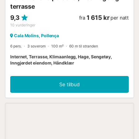
terrasse
9,3
1 615 kr
fra
per natt
10
vurderinger
Cala Molins, Pollença
6 pers.
3 soverom
100 m²
60 m til stranden
Internet, Terrasse, Klimaanlegg, Hage, Sengetøy,
Inngjerdet eiendom, Håndklær
Se tilbud