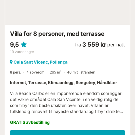
etter en dag på stranden. Fra utsiden fører en trapp ned til
første etasje, hvor det er et dobbeltrom, et enkeltrom, et
bad med dusj og en annen stue, utstyrt med et lite
kjøleskap og kaffemaskin for ekstra bekvemmelighet.
Denne etasjen har også et spillrom spesielt designet for de
Villa for 8 personer, med terrasse
yngste. Alle romme...
9,5
3 559 kr
fra
per natt
19
vurderinger
Cala Sant Vicenc, Pollença
8 pers.
4 soverom
265 m²
40 m til stranden
Internet, Terrasse, Klimaanlegg, Sengetøy, Håndklær
Villa Beach Carbo er en imponerende eiendom som ligger i
det vakre området Cala San Vicente, i en veldig rolig del
som tilbyr den beste utsikten over havet. Villaen er
fullstendig renovert til høyeste standard og tilbyr direkte
tilgang til den steinete bukten Cala Carbó, mens
GRATIS avbestilling
kystlandsbyen Cala Sant Vincenç, med sin sandstrand,
ligger bare noen få minutters gange unna. Inne er villaen