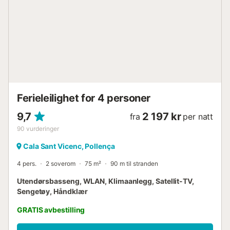
Clara, Cala Molins og Cala Carbó. De tre førstnevnte
strendene kjennetegnes av fin, hvit sand. De imponerer
med krystallklart vann. Pollença ligger ca. 7 km unna. Her
ser det ut til at tiden har stått stille. Byen har klart å holde
maseturismen unna gjennom årene. Dens autentisitet, de
gamle murene og de svingete gatene, Plaça Mayor med
sine små kafeer og restauranter fortryller sine besøkende.
Strøm- og oppvarmingskostnader for sentralvarmen
beregnes separat basert på forbruk....
Ferieleilighet for 4 personer
9,7
2 197 kr
fra
per natt
90
vurderinger
Cala Sant Vicenc, Pollença
4 pers.
2 soverom
75 m²
90 m til stranden
Utendørsbasseng, WLAN, Klimaanlegg, Satellit-TV,
Sengetøy, Håndklær
GRATIS avbestilling