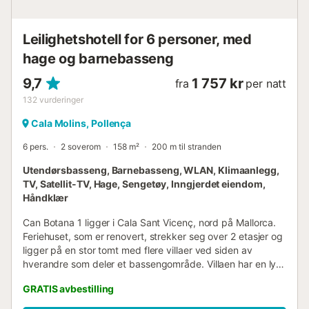
Leilighetshotell for 6 personer, med
hage og barnebasseng
9,7
1 757 kr
fra
per natt
132
vurderinger
Cala Molins, Pollença
6 pers.
2 soverom
158 m²
200 m til stranden
Utendørsbasseng, Barnebasseng, WLAN, Klimaanlegg,
TV, Satellit-TV, Hage, Sengetøy, Inngjerdet eiendom,
Håndklær
Can Botana 1 ligger i Cala Sant Vicenç, nord på Mallorca.
Feriehuset, som er renovert, strekker seg over 2 etasjer og
ligger på en stor tomt med flere villaer ved siden av
hverandre som deler et bassengområde. Villaen har en lys
stue/spisestue, et svært velutstyrt moderne kjøkken med
GRATIS avbestilling
utsikt over hagen, 2 soverom (ett med 2 enkeltsenger og
en køyeseng for 2 personer og ett med dobbeltseng) samt