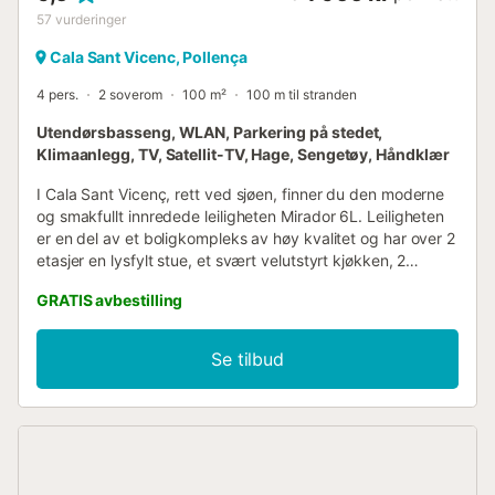
57
vurderinger
Cala Sant Vicenc, Pollença
4 pers.
2 soverom
100 m²
100 m til stranden
Utendørsbasseng, WLAN, Parkering på stedet,
Klimaanlegg, TV, Satellit-TV, Hage, Sengetøy, Håndklær
I Cala Sant Vicenç, rett ved sjøen, finner du den moderne
og smakfullt innredede leiligheten Mirador 6L. Leiligheten
er en del av et boligkompleks av høy kvalitet og har over 2
etasjer en lysfylt stue, et svært velutstyrt kjøkken, 2
soverom samt 2 bad, og har plass til 4 personer. Fasiliteter
GRATIS avbestilling
inkluderer også Wi-Fi, klimaanlegg, satellitt-TV, en
babyseng og en barnestol. Du vil dele hage, grillplass og
et fantastisk felles svømmebasseng med de andre
Se tilbud
gjestene i komplekset. Fra stuen, samt fra begge
soverommene, har du tilgang til private balkonger - herfra
nyter du en fantastisk utsikt over buktene Cala Molins og
Cala Carbó. Det er bare 500 m eller 8 minutters gange for
å komme dit - moro i solen er garantert! Et supermarked,
restauranter, barer og kafeer ligger 900 m eller 14