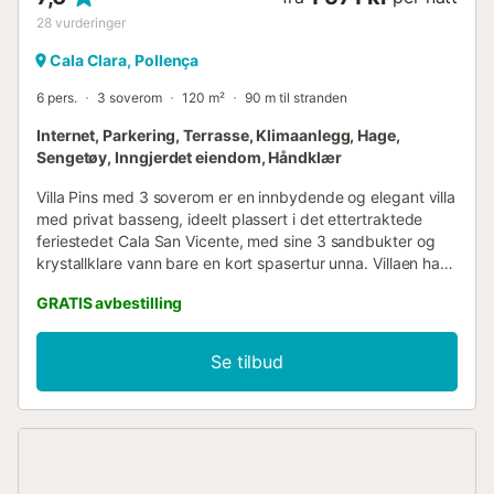
28
vurderinger
Cala Clara, Pollença
6 pers.
3 soverom
120 m²
90 m til stranden
Internet, Parkering, Terrasse, Klimaanlegg, Hage,
Sengetøy, Inngjerdet eiendom, Håndklær
Villa Pins med 3 soverom er en innbydende og elegant villa
med privat basseng, ideelt plassert i det ettertraktede
feriestedet Cala San Vicente, med sine 3 sandbukter og
krystallklare vann bare en kort spasertur unna. Villaen har
plass til 6 personer i komfortable, møblerte omgivelser, har
GRATIS avbestilling
klimaanlegg og er det perfekte valget for alle gjester som
ønsker en genuint mallorcinsk ferie uten å være helt
avhengige av bil. Buktene som utgjør Cala San Vicente
Se tilbud
(kalt henholdsvis Cala Clara, Cala Barques og Cala Molins)
er en sjarmerende perle på Mallorca, fortsatt skjult for
masseturisme, og det perfekte stedet å slappe av og
koble av i en varm og vennlig atmosfære. Innendørs er
villaen moderne, praktisk fordelt på én etasje og nøye
ferdigstilt for å tilby en uforglemmelig ferie omgitt av alle