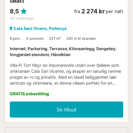
tillatt
8,5
2 274 kr
fra
per natt
20
vurderinger
Cala Sant Vicenc, Pollença
8 pers.
4 soverom
237 m²
350 m til stranden
Internet, Parkering, Terrasse, Klimaanlegg, Sengetøy,
Inngjerdet eiendom, Håndklær
Villa Pi Tort tilbyr en imponerende utsikt over fjellene som
omkranser Cala San Vicente, og skaper en naturlig ramme
preget av ro og privatliv. Med en ideell beliggenhet nær
sentrum og strendene, er denne villaen perfekt for en
avslappende ferie på et pittoresk sted. Cala San Vicente
GRATIS avbestilling
er en kystperle med restauranter og to sandbukter, alt
innen gangavstand. Villaen har 4 soverom, med plass til 8
personer, privat basseng, romslige uteområder og
Se tilbud
fasiliteter som WiFi og klimaanlegg/oppvarming på
soverommene. Villaen ligger i hovedveien som fører til Cala
San Vicente, hevet litt over veien og omgitt av hekker for
privatlivets skyld. Ved inngangen leder en druehekket