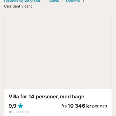
Feriehus og leiligheter
Spania
Mallorca
Cala Sant Vicenc
Villa for 14 personer, med hage
9,9
10 346 kr
fra
per natt
18
vurderinger