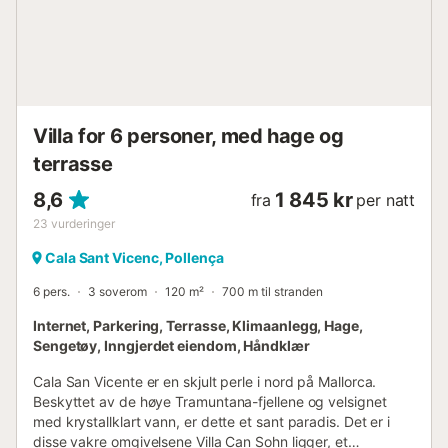
Villa for 6 personer, med hage og
terrasse
8,6
1 845 kr
fra
per natt
23
vurderinger
Cala Sant Vicenc, Pollença
6 pers.
3 soverom
120 m²
700 m til stranden
Internet, Parkering, Terrasse, Klimaanlegg, Hage,
Sengetøy, Inngjerdet eiendom, Håndklær
Cala San Vicente er en skjult perle i nord på Mallorca.
Beskyttet av de høye Tramuntana-fjellene og velsignet
med krystallklart vann, er dette et sant paradis. Det er i
disse vakre omgivelsene Villa Can Sohn ligger, et