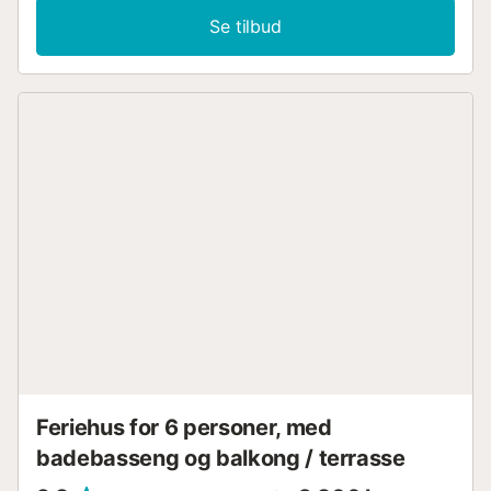
2 bad med dusj, og kan dermed huse 6 personer.
Se tilbud
Fasiliteter inkluderer også Wi-Fi, klimaanlegg i alle rom,
satellitt-TV, barneseng og barnestol. Utenfor finner du en
loggia med hagemøbler og grill, en vakker
middelhavshage og et felles bassengområde med
utendørsdusjer og barnebasseng. Start dagen med en
deilig frokost ute eller avslutt milde sommerkvelder med et
glass fyldig vin. Nyt en avslappende ferie mens du nyter
utsikten over fjellene og havet i horisonten. Her blir
hverdagens stress fort glemt! Restauranter ligger 100
meter unna, et supermarked 200 meter unna, og den
nærmeste stranden, Playa de Cala Molins, ligger 100
meter unna eller 1 minuts gange fra boligen. Bad i
krystallklart vann og sol deg under Mallorca-solen som
varmer sanden under føttene dine. Parkering er tilgjengelig
på gaten. Sengetøy og håndklær er inkludert i prisen.
Lisensnummer: AT1776, Navn: CAN BOTANA 1...
Feriehus for 6 personer, med
badebasseng og balkong / terrasse