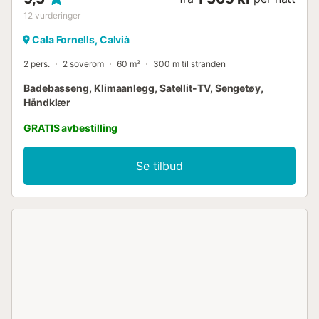
12
vurderinger
Cala Fornells, Calvià
2 pers.
2 soverom
60 m²
300 m til stranden
Badebasseng, Klimaanlegg, Satellit-TV, Sengetøy,
Håndklær
GRATIS avbestilling
Se tilbud