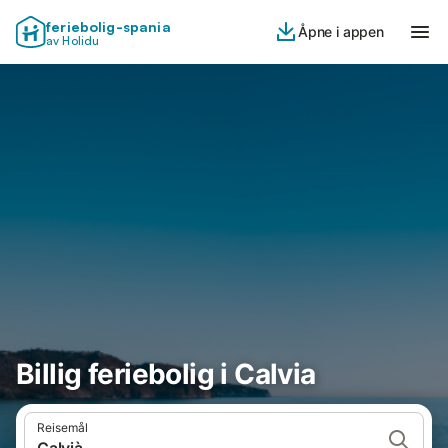
feriebolig-spania
Åpne i appen
av Holidu
Billig feriebolig i Calvia
Reisemål