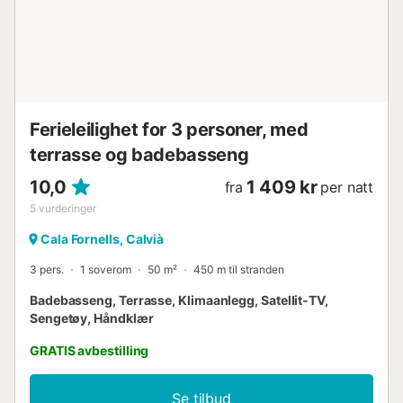
inkluderer også to andre restauranter og en velassortert
matbutikk for spontane behov (stengt fra november til
mars). Den ideelle beliggenheten fortsetter i nærområdet:
Både de brede sandstrendene i Paguera og den intime
grusbukten Cala For...
Ferieleilighet for 3 personer, med
terrasse og badebasseng
10,0
1 409 kr
fra
per natt
5
vurderinger
Cala Fornells, Calvià
3 pers.
1 soverom
50 m²
450 m til stranden
Badebasseng, Terrasse, Klimaanlegg, Satellit-TV,
Sengetøy, Håndklær
GRATIS avbestilling
Se tilbud