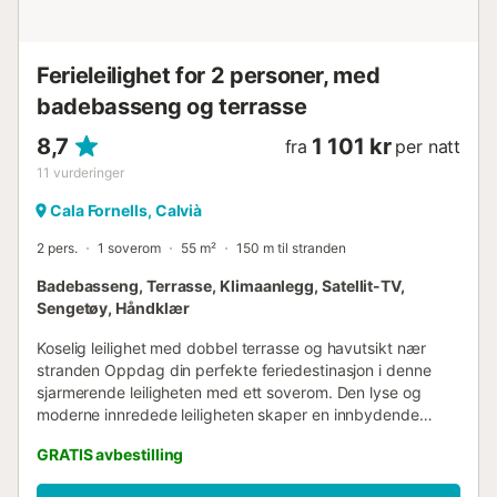
Cala Fornells, og det livlige sentrum med s...
Ferieleilighet for 2 personer, med
badebasseng og terrasse
8,7
1 101 kr
fra
per natt
11
vurderinger
Cala Fornells, Calvià
2 pers.
1 soverom
55 m²
150 m til stranden
Badebasseng, Terrasse, Klimaanlegg, Satellit-TV,
Sengetøy, Håndklær
Koselig leilighet med dobbel terrasse og havutsikt nær
stranden Oppdag din perfekte feriedestinasjon i denne
sjarmerende leiligheten med ett soverom. Den lyse og
moderne innredede leiligheten skaper en innbydende
atmosfære som inviterer til avslapning og hvor du
GRATIS avbestilling
umiddelbart føler deg vel. Fra stue-/spisestuen og begge
terrassene kan du nyte en vakker utsikt over havet som