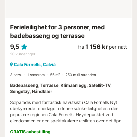
???? Fantastisk havutsikt fra leiligheten og terrass...
Ferieleilighet for 3 personer, med
badebasseng og terrasse
9,5
1 156 kr
fra
per natt
20
vurderinger
Cala Fornells, Calvià
3 pers.
1 soverom
55 m²
250 m til stranden
Badebasseng, Terrasse, Klimaanlegg, Satellit-TV,
Sengetøy, Håndklær
Solparadis med fantastisk havutsikt i Cala Fornells Nyt
ubekymrede feriedager i denne solrike leiligheten i den
populære regionen Cala Fornells. Høydepunktet ved
eiendommen er den spektakulære utsikten over det åpne
havet og den maleriske bukten, som du kan nyte fra
GRATIS avbestilling
terrassen og fra de fleste rommene. Leiligheten imponerer