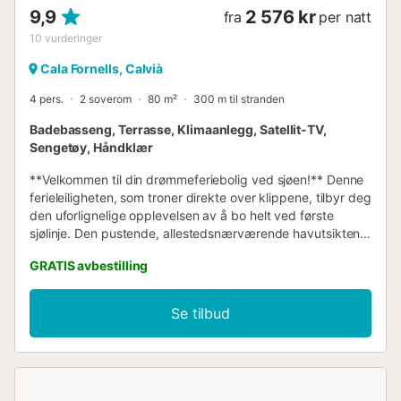
9,9
2 576 kr
fra
per natt
10
vurderinger
Cala Fornells, Calvià
4 pers.
2 soverom
80 m²
300 m til stranden
Badebasseng, Terrasse, Klimaanlegg, Satellit-TV,
Sengetøy, Håndklær
**Velkommen til din drømmeferiebolig ved sjøen!** Denne
ferieleiligheten, som troner direkte over klippene, tilbyr deg
den uforlignelige opplevelsen av å bo helt ved første
sjølinje. Den pustende, allestedsnærværende havutsikten
følger deg fra nesten alle rom og skaper en uavbrutt
GRATIS avbestilling
forbindelse til Middelhavet. Den moderne leiligheten for
opptil fire personer kombinerer stilig design med høyeste
bomkomfort. Et høydepunkt er det romslige
Se tilbud
hovedsoverommet med eget bad og en fantastisk
panoramautsikt som gjør oppvåkningen til en fryd. Du kan
også nyte denne fascinerende utsikten fra stuen og det
fullt utstyrte, åpne kjøkkenet, som innbyr til kulinariske
øyeblikk med pittoresk bakgrunn og går over i den åpne