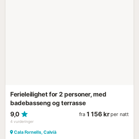
spisestuen. Et sjarmerende, andre dobbelt soverom,
tilgjengelig via trapp, samt et annet gjestebad med dusj
og en praktisk vaskemaskin med tørketrommel, fullfører
tilbudet. Aircondition sørger for velvære året rundt, med
behagelig kjøling om sommeren og varme om vinteren.
Men hjertet i denne eiendommen er dens generøse
terrasse – en naturlig forlengelse av stuen under den
mallorcanske himmelen. Her tilbringer du uforglemmelige
øyeblikk: med frokost ved soloppgang, med avslappende
timer med en god bok eller med utsikt over spektakulære
solnedganger, alltid med lyden av bølger og hav i ørene.
Fra boligen din er du kun få skritt unna alle fasiliteter:
Direkte tilgang fører deg til Mi...
Ferieleilighet for 2 personer, med
badebasseng og terrasse
9,0
1 156 kr
fra
per natt
4
vurderinger
Cala Fornells, Calvià