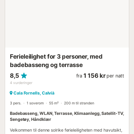
også i nærområdet: De fantastiske sandstrendene i
Paguera samt den sjarmerende grusklippen Cala Fornells
kan nås med en kort spasertur, akkurat som det livlige
sentrum med sitt varierte gastronomiske tilbud og sine
mange shoppingmuligheter. Dine fordeler på et øyeblikk:
???? Drømmehavutsikt fra leiligheten og terrassen ????
Overbygd terra...
Ferieleilighet for 3 personer, med
badebasseng og terrasse
8,5
1 156 kr
fra
per natt
4
vurderinger
Cala Fornells, Calvià
3 pers.
1 soverom
55 m²
200 m til stranden
Badebasseng, WLAN, Terrasse, Klimaanlegg, Satellit-TV,
Sengetøy, Håndklær
Velkommen til denne solrike ferieleiligheten med havutsikt,