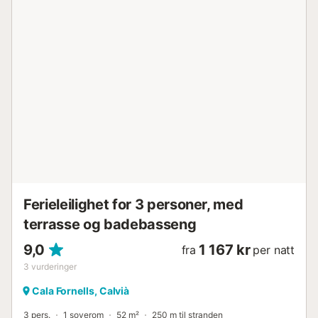
romslig dobbelt soverom og et moderne bad med
gulvmontert dusj. Etter avtale kan ytterligere en person
innkvarteres på sovesofaen i oppholdsrommet (mot
tilleggsavgift). Den herlige havutsikten følger deg fra
nesten alle rom. Bare noen få skritt fra terrassen din venter
det store felles svømmebassenget i anlegget med en
tilstøtende restaurant, samt direkte tilgang til havet via
ytterligere steinterrasser, som også er tilgjengelige for
gjestene. Den utmerkede beliggenheten oppfyller alle
ønsker: De sandete strendene i Paguera og den
sjarmerende badebukten Cala Fornells er innen 5-10
minutters gange...
Ferieleilighet for 3 personer, med
terrasse og badebasseng
9,0
1 167 kr
fra
per natt
3
vurderinger
Cala Fornells, Calvià
3 pers.
1 soverom
52 m²
250 m til stranden