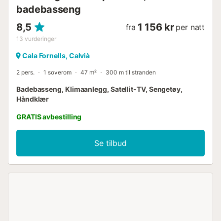
badebasseng
8,5
1 156 kr
fra
per natt
13
vurderinger
Cala Fornells, Calvià
2 pers.
1 soverom
47 m²
300 m til stranden
Badebasseng, Klimaanlegg, Satellit-TV, Sengetøy,
Håndklær
GRATIS avbestilling
Se tilbud