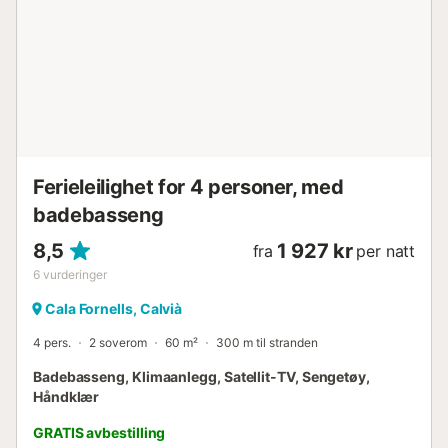
Ferieleilighet for 4 personer, med
badebasseng
8,5
1 927 kr
fra
per natt
6
vurderinger
Cala Fornells, Calvià
4 pers.
2 soverom
60 m²
300 m til stranden
Badebasseng, Klimaanlegg, Satellit-TV, Sengetøy,
Håndklær
GRATIS avbestilling