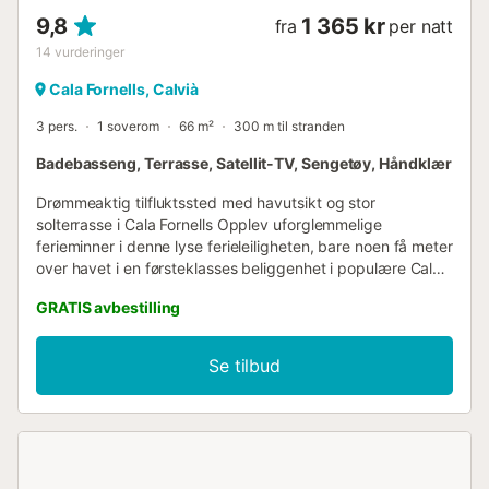
9,8
1 365 kr
fra
per natt
14
vurderinger
Cala Fornells, Calvià
3 pers.
1 soverom
66 m²
300 m til stranden
Badebasseng, Terrasse, Satellit-TV, Sengetøy, Håndklær
Drømmeaktig tilfluktssted med havutsikt og stor
solterrasse i Cala Fornells Opplev uforglemmelige
ferieminner i denne lyse ferieleiligheten, bare noen få meter
over havet i en førsteklasses beliggenhet i populære Cala
Fornells. Det absolutte høydepunktet: en fantastisk, direkte
GRATIS avbestilling
utsikt over den pittoreske bukten, som følger deg fra det
øyeblikket du kommer inn i leiligheten via terrassen. Hjertet
av denne ferieoasen er den ca. 70 m² store, delvis
Se tilbud
overbygde solterrassen. Med sine mange sitteplasser
inviterer den til avslapning, soling og hyggelig samvær, og
tilbyr alltid et skyggefullt sted selv på varme dager. Store
franske dører gir direkte tilgang fra terrasseområdet til det
åpne oppholds- og spisestuen med et tilstøtende,
moderne kjøkken. Leiligheten tilbyr plass til to personer i et