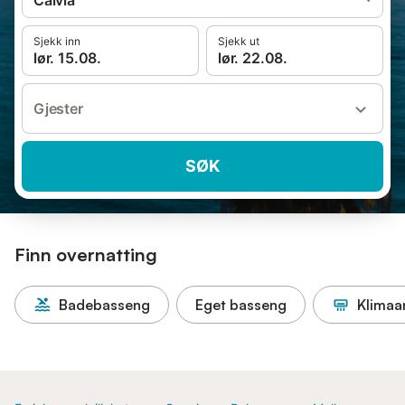
Calvià
Sjekk inn
Sjekk ut
lør. 15.08.
lør. 22.08.
Gjester
SØK
Finn overnatting
Badebasseng
Eget basseng
Klimaa