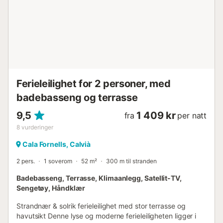
felles svømmebasseng med tilhørende restaurant – også
med en uslåelig havutsikt – samt flere steinterrasser med
direkte tilgang til havet er tilgjengelig for deg. I boligen
finner du også to andre restauranter og en liten matbutikk
for spontane innkjøp (med mulige begrensninger i
vintersesongen). Området rundt lar ingenting være å
ønske: De fantastiske sandstrendene i Paguera og den
sjarmerende g...
Ferieleilighet for 2 personer, med
badebasseng og terrasse
9,5
1 409 kr
fra
per natt
8
vurderinger
Cala Fornells, Calvià
2 pers.
1 soverom
52 m²
300 m til stranden
Badebasseng, Terrasse, Klimaanlegg, Satellit-TV,
Sengetøy, Håndklær
Strandnær & solrik ferieleilighet med stor terrasse og
havutsikt Denne lyse og moderne ferieleiligheten ligger i