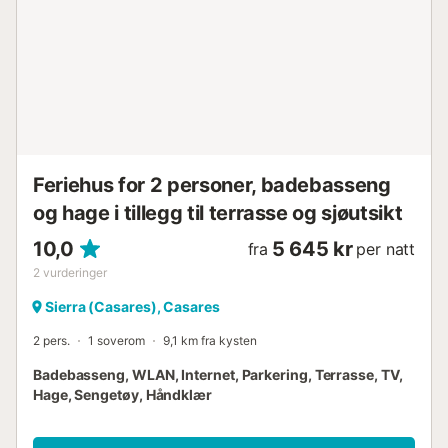
ligger innen 15 minutters gange. Video- og lydopptak skjer
i ikke-private områder, inkludert parkeringsplassen og
bassenget. En stor park med lekeplassutstyr for barn
ligger i nærheten. Eiendommen ligger nær Manilva og
Estepona for spisesteder og underholdning.
Rengjøringsservice tilgjengelig under oppholdet mot en
ekstra avgift....
Feriehus for 2 personer, badebasseng
og hage i tillegg til terrasse og sjøutsikt
10,0
5 645 kr
fra
per natt
2
vurderinger
Sierra (Casares), Casares
2 pers.
1 soverom
9,1 km fra kysten
Badebasseng, WLAN, Internet, Parkering, Terrasse, TV,
Hage, Sengetøy, Håndklær