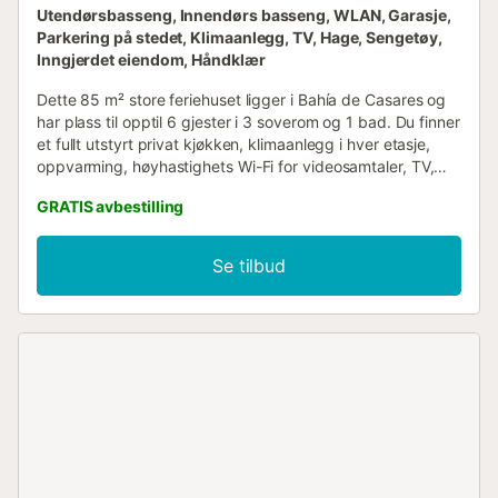
Utendørsbasseng, Innendørs basseng, WLAN, Garasje,
Parkering på stedet, Klimaanlegg, TV, Hage, Sengetøy,
Inngjerdet eiendom, Håndklær
Dette 85 m² store feriehuset ligger i Bahía de Casares og
har plass til opptil 6 gjester i 3 soverom og 1 bad. Du finner
et fullt utstyrt privat kjøkken, klimaanlegg i hver etasje,
oppvarming, høyhastighets Wi-Fi for videosamtaler, TV,
vaskemaskin, vifte og kaffemaskin. Ytterligere fasiliteter
GRATIS avbestilling
inkluderer en privat grill, barneseng, leker og bøker for
barn, og selv-innsjekking for din bekvemmelighet. Trå
utenfor og nyt 2 private, usjenerte terrasser og 1 privat
Se tilbud
balkong, som tilbyr vakker utsikt over hav og fjell.
Eiendommen har en felles hage og utendørs dusj. Du vil ha
tilgang til et felles innendørsbasseng med tilsyn i angitte
sesongmessige åpningstider, pluss et mindre
fellesbasseng. Stranden ligger bare 600 meter unna for
enkel tilgang til kystaktiviteter. Parkeringsmuligheter
inkluderer 2 delte parkeringsplasser på stedet, 2 delte
garasjeplasser og gateparkering. 1 kjæledyr er tillatt på
eiendommen, men arrangementer er ikke tillatt. Offentlig
transport er lett tilgjengelig i nærheten, og en tennisbane