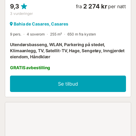
9,3
2 274 kr
fra
per natt
3
vurderinger
Bahia de Casares, Casares
9 pers.
4 soverom
255 m²
650 m fra kysten
Utendørsbasseng, WLAN, Parkering på stedet,
Klimaanlegg, TV, Satellit-TV, Hage, Sengetøy, Inngjerdet
eiendom, Håndklær
GRATIS avbestilling
Se tilbud