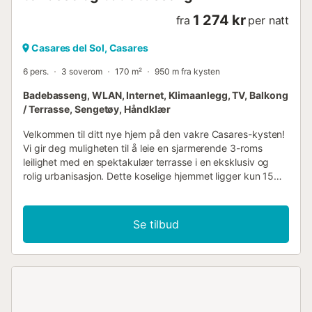
1 274 kr
fra
per natt
Casares del Sol, Casares
6 pers.
3 soverom
170 m²
950 m fra kysten
Badebasseng, WLAN, Internet, Klimaanlegg, TV, Balkong
/ Terrasse, Sengetøy, Håndklær
Velkommen til ditt nye hjem på den vakre Casares-kysten!
Vi gir deg muligheten til å leie en sjarmerende 3-roms
leilighet med en spektakulær terrasse i en eksklusiv og
rolig urbanisasjon. Dette koselige hjemmet ligger kun 15
minutters gange fra den brede Playa Ancha og den
populære Chiringuito La Sal, hvor du kan nyte sol, sand og
kulinariske gleder. Ikke glem å utforske stranden, som har
Se tilbud
det berømte Torre de la Sal, et historisk symbol som gir
sjarm til dette vidunderlige stedet. Eller ta en spasertur
langs kyststien som fører til Manilva eller Estepona. Bare to
minutters gange fra leiligheten finner du en flott utendørs
park. Hvis du liker golf, ligger eiendommen bare 3
minutters kjøring fra det prestisjetunge Finca Cortesín