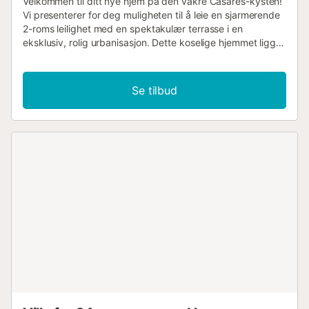
Velkommen til ditt nye hjem på den vakre Casares-kysten!
Vi presenterer for deg muligheten til å leie en sjarmerende
2-roms leilighet med en spektakulær terrasse i en
eksklusiv, rolig urbanisasjon. Dette koselige hjemmet ligger
bare 15 minutters gange fra den brede Playa Ancha og
den populære Chiringuito La Sal, hvor du kan nyte sol,
sand og kulinariske gleder. Ikke glem å utforske stranden,
Se tilbud
som har det berømte Saltårnet, et historisk symbol som gir
sjarm til dette fantastiske stedet. Eller ta en spasertur
langs kyststien hvorfra du kan gå til Manilva eller
Estepona. Bare to minutters gange fra leiligheten finner du
en herlig park utendørs. Hvis du liker golf, ligger
eiendommen bare en 3-minutters kjøretur fra det
prestisjetunge Finca Cortesín-hotellet, som er hjemsted for
en verdensberømt golfbane. I år 2023 var banen vertskap
for Solheim Cup, noe som understreker dens betydning på
den internasjonale golfscenen. I tillegg er det flere
anerkjente golfbaner i nærområdet, som Casares Costa
Golf, Doña Julia Golf Club, Azafata Golf og la Duquesa Golf.
Leiligheten har to lyse soverom, hver med eget bad.
Hovedsoverommet har boblebad for å gi deg unike
øyeblikk med avslapning. Se for deg å våkne hver morgen
i et rolig og fredelig miljø. Stuen er koselig og åpner ut mot