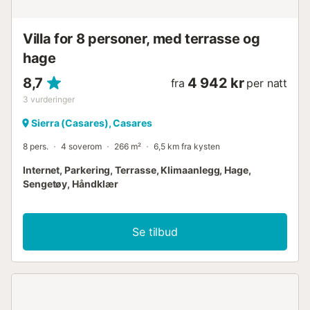
Villa for 8 personer, med terrasse og
hage
8,7
4 942 kr
fra
per natt
3
vurderinger
Sierra (Casares), Casares
8 pers.
4 soverom
266 m²
6,5 km fra kysten
Internet, Parkering, Terrasse, Klimaanlegg, Hage,
Sengetøy, Håndklær
Se tilbud