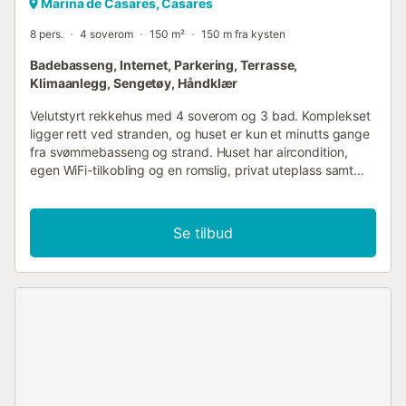
Marina de Casares, Casares
8 pers.
4 soverom
150 m²
150 m fra kysten
Badebasseng, Internet, Parkering, Terrasse,
Klimaanlegg, Sengetøy, Håndklær
Velutstyrt rekkehus med 4 soverom og 3 bad. Komplekset
ligger rett ved stranden, og huset er kun et minutts gange
fra svømmebasseng og strand. Huset har aircondition,
egen WiFi-tilkobling og en romslig, privat uteplass samt
takterrasse. Beliggende i Marina de Casares, et kompleks
med privat tilgang til strandpromenaden og stranden, og
med felles hageanlegg og svømmebasseng.
Se tilbud
Fellesfasiliteter er avhengig av tilgjengelighet....