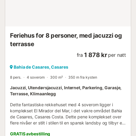
Feriehus for 8 personer, med jacuzzi og
terrasse
1 878 kr
fra
per natt
Bahia de Casares, Casares
8 pers.
4 soverom
300 m²
350 m fra kysten
Jacuzzi, Utendørsjacuzzi, Internet, Parkering, Garasje,
Terrasse, Klimaanlegg
Dette fantastiske rekkehuset med 4 soverom ligger i
komplekset El Mirador del Mar, i det vakre området Bahia
de Casares, Casares Costa. Dette pene komplekset over
flere nivåer er stilt i stilen til en spansk landsby og tilbyr et
bassengområde med et stort basseng, solsenger,
GRATIS avbestilling
parasoller og et separat barnebasseng. Det er parkering