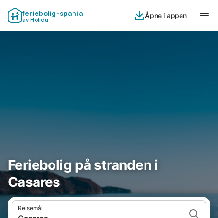
feriebolig-spania
Åpne i appen
av Holidu
Feriebolig på stranden i
Casares
Reisemål