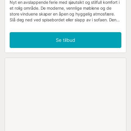
Nyt en avslappende ferie med sjøutsikt og stilfull komfort i
et rolig område. De moderne, vennlige møblene og de
store vinduene skaper en åpen og hyggelig atmosfære.
Slå deg ned ved spisebordet eller slapp av i sofaen. Den
smakfullt innredede stue- og spisestuen gir god plass til å
tilbringe tid sammen. Tilbered måltidene dine på det vakre
kjøkkenet, som imponerer med sine moderne hvitevarer.
Se tilbud
Den overbygde terrassen med et stort trebord inviterer
deg til å nyte måltider sammen utendørs. Benytt deg av
den murte grillen og nyt lange, koselige kvelder mens du
skuer ut over stranden og vannet. Det velholdte felles
bassengområdet byr på både forfriskninger og
avslapning. Spaser direkte ned til stranden og opplev den
direkte beliggenheten ved sjøen. Besøk feriedestinasjonen
din, den hvite fjellandsbyen Casares, med sine trange
gater og imponerende utsikt fra slottsruinene. Spill en
runde golf på den nærliggende Finca Cortesin Golf Club,
eller ta en spasertur langs strandpromenaden mot
Estepona. Prøv regionale spesialiteter på restaurantene i
havnen i La Duquesa, og nyt fersk fisk med havutsikt. Du
kan også ta en dagstur til Gibraltar eller utforske naturen i
Los Alcornocales naturpark....