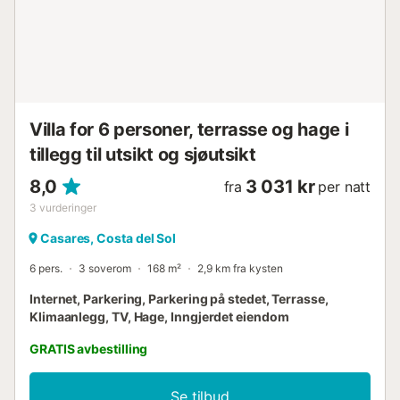
Villa for 6 personer, terrasse og hage i
tillegg til utsikt og sjøutsikt
8,0
3 031 kr
fra
per natt
3
vurderinger
Casares, Costa del Sol
6 pers.
3 soverom
168 m²
2,9 km fra kysten
Internet, Parkering, Parkering på stedet, Terrasse,
Klimaanlegg, TV, Hage, Inngjerdet eiendom
GRATIS avbestilling
Se tilbud