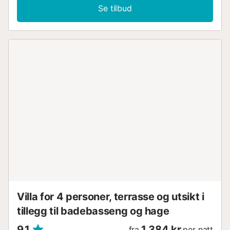
Se tilbud
Villa for 4 personer, terrasse og utsikt i
tillegg til badebasseng og hage
9,1
1 384 kr
fra
per natt