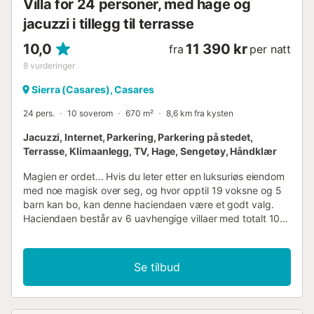
Villa for 24 personer, med hage og
en romslig terrasse, det perfekte stedet for å nyte
jacuzzi i tillegg til terrasse
utendørs bespisning, soling eller bare avslapning med en
kopp kaf...
10,0
11 390 kr
fra
per natt
8
vurderinger
Sierra (Casares), Casares
24 pers.
10 soverom
670 m²
8,6 km fra kysten
Jacuzzi, Internet, Parkering, Parkering på stedet,
Terrasse, Klimaanlegg, TV, Hage, Sengetøy, Håndklær
Magien er ordet... Hvis du leter etter en luksuriøs eiendom
med noe magisk over seg, og hvor opptil 19 voksne og 5
barn kan bo, kan denne haciendaen være et godt valg.
Haciendaen består av 6 uavhengige villaer med totalt 10
soverom, omkranset av 18 000 m2 med hager og natur.
Den har 2 svømmebassenger og en badstue for 10
personer. Beliggenhet og uteområde Denne haciendaen er
Se tilbud
et fantastisk konsept av en sørafrikansk arkitekt som ble
forelsket i Andalucía og bestemte seg for å utvikle den
lokale arkitekturen med all sin finhet. Fire av villaene ligger