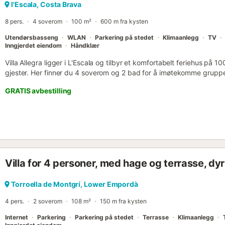
l'Escala, Costa Brava
8 pers.
4 soverom
100 m²
600 m fra kysten
Utendørsbasseng
WLAN
Parkering på stedet
Klimaanlegg
TV
Inngjerdet eiendom
Håndklær
Villa Allegra ligger i L'Escala og tilbyr et komfortabelt feriehus på 1
gjester. Her finner du 4 soverom og 2 bad for å imøtekomme gruppen
kjøkkenet sikrer at du enkelt kan tilberede måltider, mens fasiliteter
GRATIS avbestilling
og vaskemaskin for din bekvemmelighet. Familier som reiser med små
barneseng og barnestol. Gå utenfor for å nyte din private hage og us
avslapning i frisk luft. Det private utendørsbassenget gir et perfekt
av. Du kan også benytte deg av den private grillen for utendørs mål
Parkeringsmuligheter inkluderer 1 delt parkeringsplass på stedet og 
Opptil 2 kjæledyr er velkomne til å bli med på oppholdet. Vennligst
tillatt på eiendommen. Eiendommen drar nytte av sin nærhet til stran
Villa for 4 personer, med hage og terrasse, dyr t
utmerket valg for strandelskere som søker en praktisk kystferie....
Torroella de Montgrí, Lower Empordà
4 pers.
2 soverom
108 m²
150 m fra kysten
Internet
Parkering
Parkering på stedet
Terrasse
Klimaanlegg