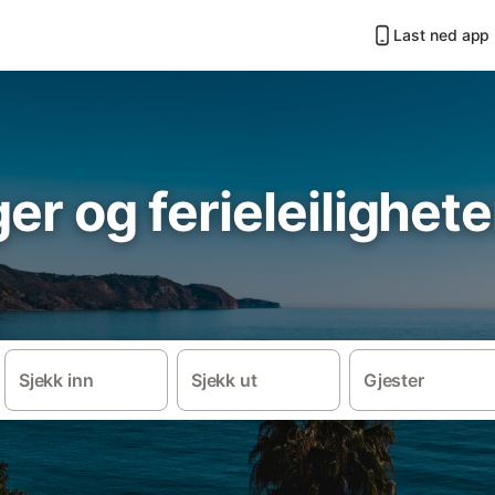
Last ned app
er og ferieleilighete
Sjekk inn
Sjekk ut
Gjester