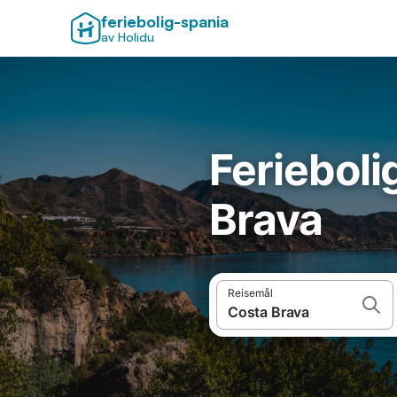
feriebolig-spania
av Holidu
Feriebolig
Brava
Reisemål