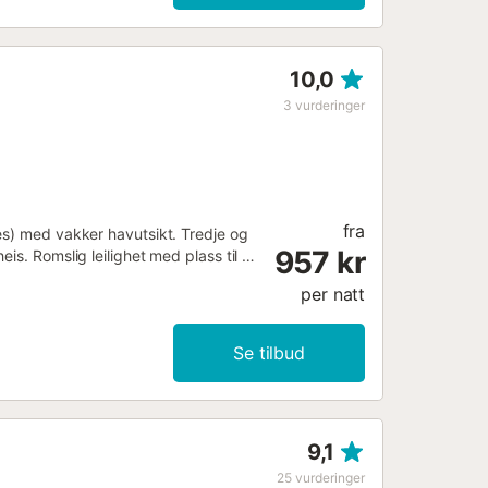
10,0
3
vurderinger
fra
es) med vakker havutsikt. Tredje og
957 kr
is. Romslig leilighet med plass til 6
øyesenger. Nyt den hyggelige
per natt
ed gasskomfyr, stekeovn,
enutstyr, kaffetrakter og brødrister.
rbygd utendørs parkeringsplass rett
Se tilbud
v sengetøy og håndklær mot et
år er ikke tillatt....
9,1
25
vurderinger