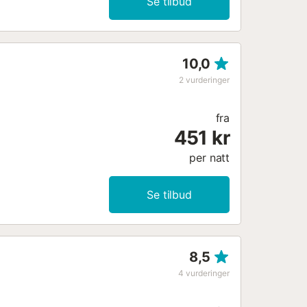
Se tilbud
10,0
2
vurderinger
fra
451 kr
per natt
Se tilbud
8,5
4
vurderinger