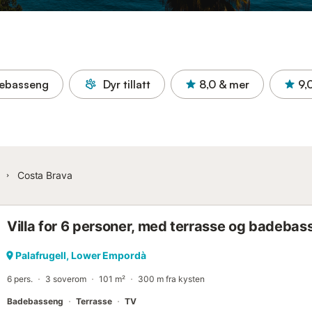
ebasseng
Dyr tillatt
8,0
& mer
9,
Costa Brava
Villa for 6 personer, med terrasse og badeba
Palafrugell, Lower Empordà
6 pers.
3 soverom
101 m²
300 m fra kysten
Badebasseng
Terrasse
TV