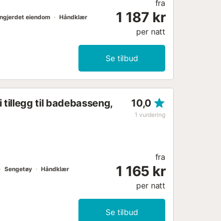
fra
1 187 kr
nngjerdet eiendom
Håndklær
per natt
Se tilbud
 tillegg til badebasseng,
10,0
1
vurdering
fra
1 165 kr
Sengetøy
Håndklær
per natt
Se tilbud