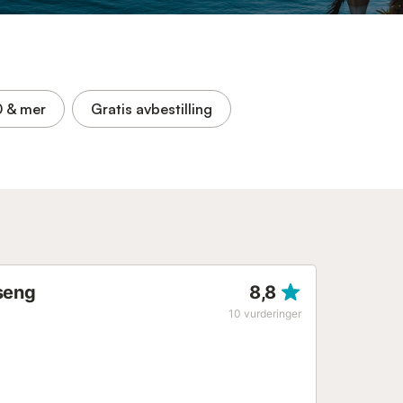
0
& mer
Gratis avbestilling
sseng
8,8
10
vurderinger