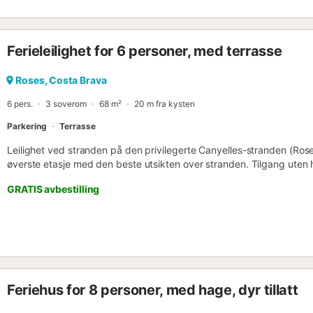
Ferieleilighet for 6 personer, med terrasse
Roses, Costa Brava
6 pers.
3 soverom
68 m²
20 m fra kysten
Parkering
Terrasse
Leilighet ved stranden på den privilegerte Canyelles-stranden (Ros
øverste etasje med den beste utsikten over stranden. Tilgang uten he
personer og 3 soverom. Ett med dobbeltseng og to soverom med k
GRATIS avbestilling
terrassen med grill, bad med badekar og et fullt utstyrt kjøkken m
kjøl/fryseskap, oppvaskmaskin, vaskemaskin, servise, bestikk, kjøkk
Det er TV med katalanske, spanske og franske kanaler. Privat, ove
ved inngangen til eiendommen. Vi tilbyr også muligheten for leie a
tillegg, samt Wi-Fi-tilgang for din komfort. Grupper med unge under 25 
Feriehus for 8 personer, med hage, dyr tillatt