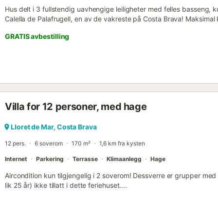
Hus delt i 3 fullstendig uavhengige leiligheter med felles basseng, k
Calella de Palafrugell, en av de vakreste på Costa Brava! Maksimal k
nyte en rolig familieferie på Costa Brava! Denne leiligheten ligger i f
GRATIS avbestilling
hvor du kan nyte frokost og måltider i solen med utsikt over basse
direkte utgang til terrassen. Kjøkken med alt av kjøkkenutstyr inklu
induksjonstopp, mikrobølgeovn, brødrister, stekeovn, oppvaskmask
soverom med dobbeltseng (135x190 cm), 1 soverom med 2 enkelt
køyeseng (80x180 cm) og 1 renovert bad med dusj. Ligger i et veldi
basseng (åpent fra mai) for de 3 leilighetene. Ingen reservasjoner ti
Kjæledyr aksepteres kun etter forhåndssamtykke og mot et tillegg.
Villa for 12 personer, med hage
inkludert. Kostnad 8 euro/person/sengetøy og 8 euro/person/håndklær
7 euro per dag, betales på stedet. - Barneseng og barnestol: 5 eu
euro/dag/barnestol. Innsjekking og utsjekking Innsjekking og utsjekki
Lloret de Mar, Costa Brava
Llafranc, som ligger i C/xaloc 5, Llafranc. Turistskatt Ved ankomst 
12 pers.
6 soverom
170 m²
1,6 km fra kysten
betale...
Internet
Parkering
Terrasse
Klimaanlegg
Hage
Aircondition kun tilgjengelig i 2 soverom! Dessverre er grupper med
lik 25 år) ikke tillatt i dette feriehuset....