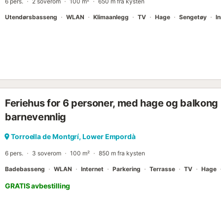
6 pers.
2 soverom
100 m²
650 m fra kysten
Utendørsbasseng
WLAN
Klimaanlegg
TV
Hage
Sengetøy
I
Feriehus for 6 personer, med hage og balkong i
barnevennlig
Torroella de Montgrí, Lower Empordà
6 pers.
3 soverom
100 m²
850 m fra kysten
Badebasseng
WLAN
Internet
Parkering
Terrasse
TV
Hage
GRATIS avbestilling