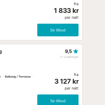
fra
1 833 kr
per natt
Se tilbud
g
9,5
11
vurderinger
fra
e
Balkong / Terrasse
3 127 kr
per natt
Se tilbud