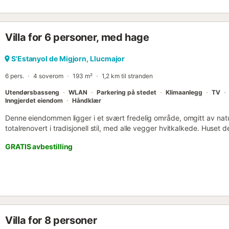
Villa for 6 personer, med hage
S'Estanyol de Migjorn, Llucmajor
6 pers.
4 soverom
193 m²
1,2 km til stranden
Utendørsbasseng
WLAN
Parkering på stedet
Klimaanlegg
TV
Inngjerdet eiendom
Håndklær
Denne eiendommen ligger i et svært fredelig område, omgitt av natur 
totalrenovert i tradisjonell stil, med alle vegger hvitkalkede. Huset
etasjer og tilbyr en lys stue/spisestue med to sofaer, satellitt-TV, di
GRATIS avbestilling
Fi. I første etasje finner du to soverom – ett med dobbeltseng, det
innebygde garderober – et bad med dusj og et fullt utstyrt kjøkke
kaffemaskin, oppvaskmaskin, vaskemaskin og mer. Ovenpå er det e
utsikt, et bad med dusj, et soverom med en enkeltseng som kan kon
en terrasse med utsikt over omgivelsene. Klimaanlegg og oppvarmin
og i stuen. Den romslige terrassen er møblert med hagemøbler, solse
nydelige bassenget omgitt av naturlig gress. Villaen ligger i et roli
Villa for 8 personer
skogen, og tilbyr et fantastisk sted å slappe av og koble av. Havet