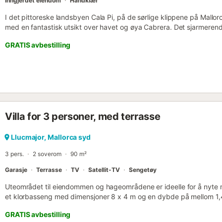
Inngjerdet eiendom
Håndklær
I det pittoreske landsbyen Cala Pi, på de sørlige klippene på Mallor
med en fantastisk utsikt over havet og øya Cabrera. Det sjarmeren
spiseplass, 2 soverom med klimaanlegg, 1 bad, 1 ekstra toalett, samt
GRATIS avbestilling
ett plan og har plass til 4 personer. Fasilitetene inkluderer også Wi-F
(etter forespørsel), 2 barnestoler (etter forespørsel) og en parker
og dører i bungalowen (ingen trapper) er sikret mot innbrudd. På te
et 60 m² saltvannsbasseng med varmtvannsdusj kan du tilbringe a
Den ca. 1400 m² store eiendommen er omkranset av busker, palmer og
er garantert. Et supermarked og en rekke restauranter ligger i sent
enn 2 km fra feriehuset. Det vakre Torre de Cala Pi og bukten Cala 
Villa for 3 personer, med terrasse
på bare noen få minutters kjøring. Gjennomsnittlig strømforbruk (ut
kWh og vil ikke bli belastet. Depositumet betales minus strømkostn
kWh/dag). Ta med egne badehåndklær....
Llucmajor, Mallorca syd
3 pers.
2 soverom
90 m²
Garasje
Terrasse
TV
Satellit-TV
Sengetøy
Uteområdet til eiendommen og hageområdene er ideelle for å nyte m
et klorbasseng med dimensjoner 8 x 4 m og en dybde på mellom 1,
bassenget er det solsenger, et lite chill-out-område, en velutstyrt t
GRATIS avbestilling
og et bord med stoler for å tilbringe hyggelige kvelder. Interiøret i 