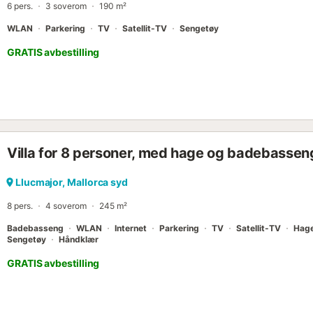
6 pers.
3 soverom
190 m²
av La Seu-katedralen, Castillo de Bel...
WLAN
Parkering
TV
Satellit-TV
Sengetøy
GRATIS avbestilling
Villa for 8 personer, med hage og badebassen
Llucmajor, Mallorca syd
8 pers.
4 soverom
245 m²
Badebasseng
WLAN
Internet
Parkering
TV
Satellit-TV
Hag
Sengetøy
Håndklær
GRATIS avbestilling