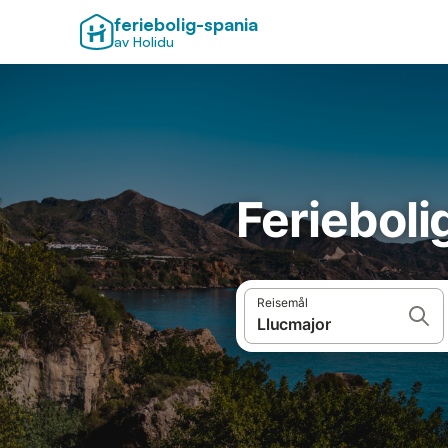
feriebolig-spania
av Holidu
Ferieboli
Reisemål