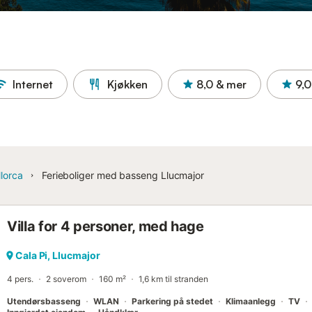
Internet
Kjøkken
8,0
& mer
9,0
lorca
Ferieboliger med basseng Llucmajor
Villa for 4 personer, med hage
Cala Pi, Llucmajor
4 pers.
2 soverom
160 m²
1,6 km til stranden
Utendørsbasseng
WLAN
Parkering på stedet
Klimaanlegg
TV