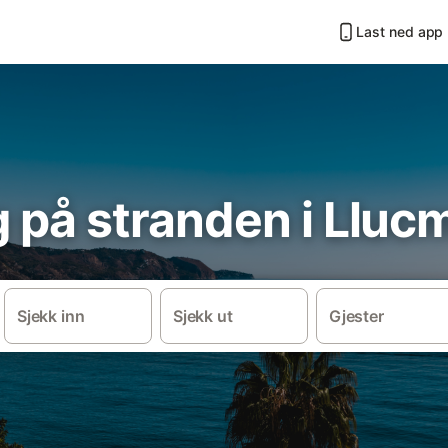
Last ned app
g på stranden i Lluc
Sjekk inn
Sjekk ut
Gjester