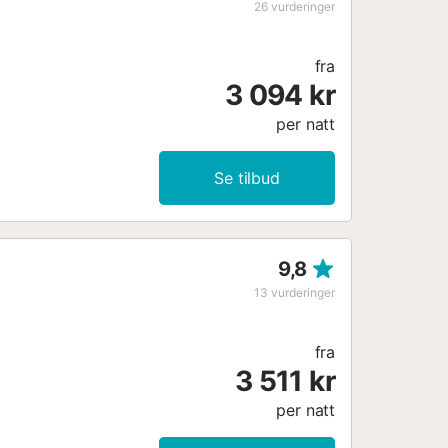
elt for bading og vannsport.
26
vurderinger
gså kan spasere langs den
vreise; detaljerte instruksjoner
fra
3 094 kr
per natt
Se tilbud
9,8
13
vurderinger
fra
3 511 kr
per natt