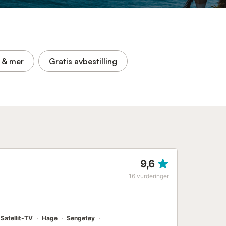
& mer
Gratis avbestilling
9,6
16
vurderinger
Satellit-TV
Hage
Sengetøy