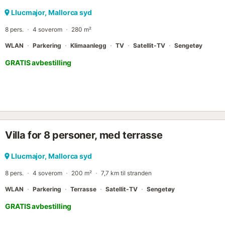
for bading. Strendene i Sa Ràpita og Es Trenc ligger 3 km unna, ide
Butikker og restauranter ligger 1,5 km unna i Sa Ràpita, hvor du o
Llucmajor, Mallorca syd
fredelige strandpromenaden. Det er obligatorisk å ta ut søppel ved a
8 pers.
4 soverom
280 m²
og anvist sted er oppgitt på eiendommen....
WLAN
Parkering
Klimaanlegg
TV
Satellit-TV
Sengetøy
GRATIS avbestilling
Villa for 8 personer, med terrasse
Llucmajor, Mallorca syd
8 pers.
4 soverom
200 m²
7,7 km til stranden
WLAN
Parkering
Terrasse
Satellit-TV
Sengetøy
GRATIS avbestilling