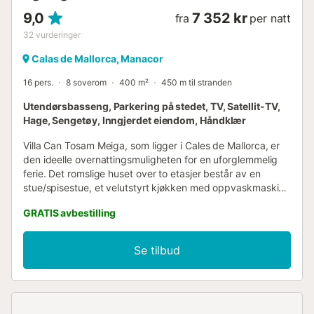
9,0
7 352 kr
fra
per natt
32
vurderinger
Calas de Mallorca, Manacor
16 pers.
8 soverom
400 m²
450 m til stranden
Utendørsbasseng, Parkering på stedet, TV, Satellit-TV,
Hage, Sengetøy, Inngjerdet eiendom, Håndklær
Villa Can Tosam Meiga, som ligger i Cales de Mallorca, er
den ideelle overnattingsmuligheten for en uforglemmelig
ferie. Det romslige huset over to etasjer består av en
stue/spisestue, et velutstyrt kjøkken med oppvaskmaskin,
8 soverom og 4 bad, og har dermed plass til 16 personer.
GRATIS avbestilling
Ekstra fasiliteter inkluderer Wi-Fi, vifter og vaskemaskin.
Barneseng og barnestol er også tilgjengelig på forespørsel.
Ditt private uteområde kan skilte med en hage med
Se tilbud
hengekøyer, terrasser (åpne og overbygde), en balkong
og et svømmebasseng. Her kan du spise utendørs med
dine kjære eller fordype deg i en god bok i hengekøyene.
Restauranter, barer og kafeer kan nås til fots på ca. 10
minutter, og nærmeste supermarked ligger en 11-minutters