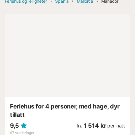
Feriehus og leiligheter
Spania
Mallorca
Manacor
Feriehus for 4 personer, med hage, dyr
tillatt
9,5
1 514 kr
fra
per natt
67
vurderinger