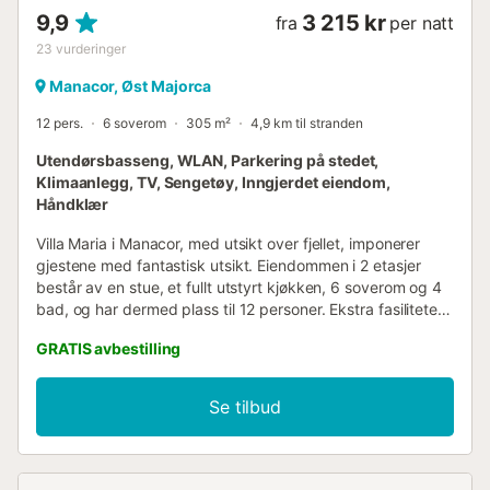
9,9
3 215 kr
fra
per natt
23
vurderinger
Manacor, Øst Majorca
12 pers.
6 soverom
305 m²
4,9 km til stranden
Utendørsbasseng, WLAN, Parkering på stedet,
Klimaanlegg, TV, Sengetøy, Inngjerdet eiendom,
Håndklær
Villa Maria i Manacor, med utsikt over fjellet, imponerer
gjestene med fantastisk utsikt. Eiendommen i 2 etasjer
består av en stue, et fullt utstyrt kjøkken, 6 soverom og 4
bad, og har dermed plass til 12 personer. Ekstra fasiliteter
inkluderer høyhastighets Wi-Fi med et dedikert
GRATIS avbestilling
arbeidsområde for hjemmekontor, TV, klimaanlegg og
vaskemaskin. Barneseng og barnestol er også tilgjengelig.
Villaen har et privat uteområde med basseng, en åpen
Se tilbud
terrasse, en overbygd terrasse, balkong, grill og utendørs
dusj. En parkeringsplass er tilgjengelig på eiendommen.
Kjæledyr er ikke tillatt. Wi-Fi er egnet for videosamtaler.
Denne eiendommen har regler for resirkulering, mer