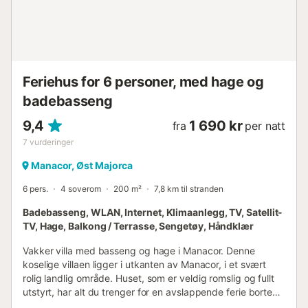
en uforglemmelig ferie på Mallorca. Viktig merknad:
Husdyr er ikke tillatt, men ungdomsgrupper er tillatt.
Røyking er ikke tillatt inne i leiligheten....
Feriehus for 6 personer, med hage og
badebasseng
9,4
1 690 kr
fra
per natt
7
vurderinger
Manacor, Øst Majorca
6 pers.
4 soverom
200 m²
7,8 km til stranden
Badebasseng, WLAN, Internet, Klimaanlegg, TV, Satellit-
TV, Hage, Balkong / Terrasse, Sengetøy, Håndklær
Vakker villa med basseng og hage i Manacor. Denne
koselige villaen ligger i utkanten av Manacor, i et svært
rolig landlig område. Huset, som er veldig romslig og fullt
utstyrt, har alt du trenger for en avslappende ferie borte
fra turistmassene. Det har også en hage, et