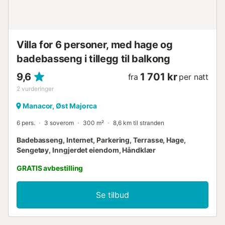
Villa for 6 personer, med hage og
badebasseng i tillegg til balkong
9,6
1 701 kr
fra
per natt
2
vurderinger
Manacor, Øst Majorca
6 pers.
3 soverom
300 m²
8,6 km til stranden
Badebasseng, Internet, Parkering, Terrasse, Hage,
Sengetøy, Inngjerdet eiendom, Håndklær
GRATIS avbestilling
Se tilbud