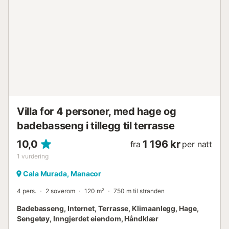
minutters gange fra eiendommen, og stranden er en kort
spasertur unna med flere barer og restauranter. Reservert
parkering er eksklusivt tilgjengelig bak eiendommen.
Kjæledyr er velkomne hvis det forespørres på forhånd, mot
en ekstra avgift....
Villa for 4 personer, med hage og
badebasseng i tillegg til terrasse
10,0
1 196 kr
fra
per natt
1
vurdering
Cala Murada, Manacor
4 pers.
2 soverom
120 m²
750 m til stranden
Badebasseng, Internet, Terrasse, Klimaanlegg, Hage,
Sengetøy, Inngjerdet eiendom, Håndklær