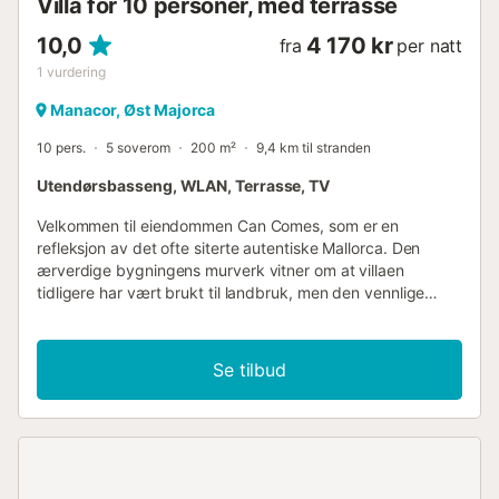
Villa for 10 personer, med terrasse
10,0
4 170 kr
fra
per natt
1
vurdering
Manacor, Øst Majorca
10 pers.
5 soverom
200 m²
9,4 km til stranden
Utendørsbasseng, WLAN, Terrasse, TV
Velkommen til eiendommen Can Comes, som er en
refleksjon av det ofte siterte autentiske Mallorca. Den
ærverdige bygningens murverk vitner om at villaen
tidligere har vært brukt til landbruk, men den vennlige
eieren har med stor omhu omgjort den til et moderne
landsted. Likevel skinner fortidens fortryllende tradisjon
gjennom igjen og igjen i utformingen av eiendommen og
Se tilbud
innredningen med antikke minner. Bare størrelsen på
eiendommen er fantastisk: 140 000 m² land for besøkende
betyr absolutt ro og den luksusen det er å kunne tilbringe
ferien med venner eller familie uten å måtte bekymre seg
for naboer. Majestetiske oliventrær og ulike frukttrær, som
skygger for deilige sittegrupper, omgir huset og den store