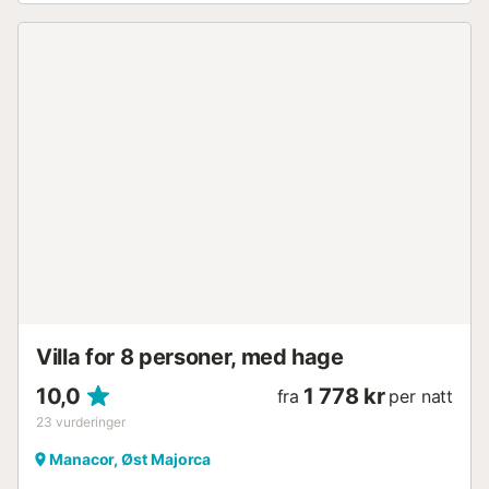
Villa for 8 personer, med hage
10,0
1 778 kr
fra
per natt
23
vurderinger
Manacor, Øst Majorca