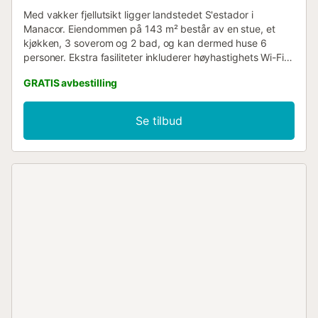
Med vakker fjellutsikt ligger landstedet S'estador i
Manacor. Eiendommen på 143 m² består av en stue, et
kjøkken, 3 soverom og 2 bad, og kan dermed huse 6
personer. Ekstra fasiliteter inkluderer høyhastighets Wi-Fi
(egnet for videosamtaler), TV, vifte og vaskemaskin. I
GRATIS avbestilling
tillegg er et bordtennisbord tilgjengelig for bruk.
Barneseng og barnestol er også tilgjengelig. Denne boligen
tilbyr ikke klimaanlegg. Denne ferieboligen har en privat
Se tilbud
uteplass med basseng, hage, åpen terrasse, overbygd
terrasse, grillområde og lekeplass. 2 parkeringsplasser er
tilgjengelig på eiendommen. Røyking og feiring av
arrangementer er ikke tillatt. Kjæledyr er tillatt etter
forhåndssamtykke. Huset varmes opp med en pelletsovn,
og pellets betales separat....