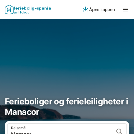
feriebolig-spania
Åpne i appen
av Holidu
Ferieboliger og ferieleiligheter i
Manacor
Reisemål