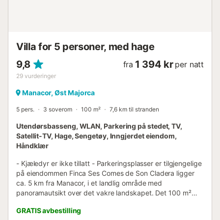
Villa for 5 personer, med hage
9,8
1 394 kr
fra
per natt
29
vurderinger
Manacor, Øst Majorca
5 pers.
3 soverom
100 m²
7,6 km til stranden
Utendørsbasseng, WLAN, Parkering på stedet, TV,
Satellit-TV, Hage, Sengetøy, Inngjerdet eiendom,
Håndklær
- Kjæledyr er ikke tillatt - Parkeringsplasser er tilgjengelige
på eiendommen Finca Ses Comes de Son Cladera ligger
ca. 5 km fra Manacor, i et landlig område med
panoramautsikt over det vakre landskapet. Det 100 m²
store mallorcanske landstedet består av en åpen
GRATIS avbestilling
stue/spisestue, et velutstyrt kjøkken, 3 soverom og ett