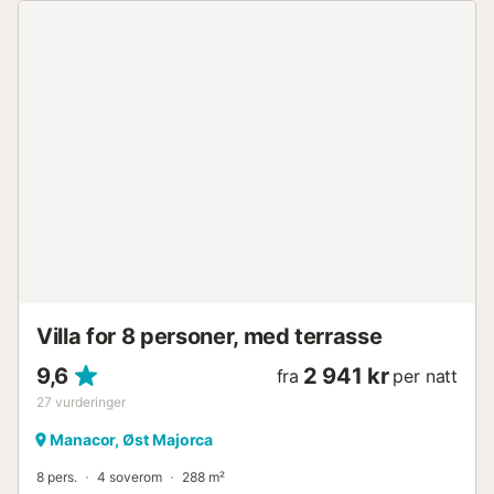
Villa for 8 personer, med terrasse
9,6
2 941 kr
fra
per natt
27
vurderinger
Manacor, Øst Majorca
8 pers.
4 soverom
288 m²