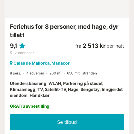
Feriehus for 8 personer, med hage, dyr
tillatt
9,1
2 513 kr
fra
per natt
51
vurderinger
Calas de Mallorca, Manacor
8 pers.
4 soverom
200 m²
650 m til stranden
Utendørsbasseng, WLAN, Parkering på stedet,
Klimaanlegg, TV, Satellit-TV, Hage, Sengetøy, Inngjerdet
eiendom, Håndklær
GRATIS avbestilling
Se tilbud