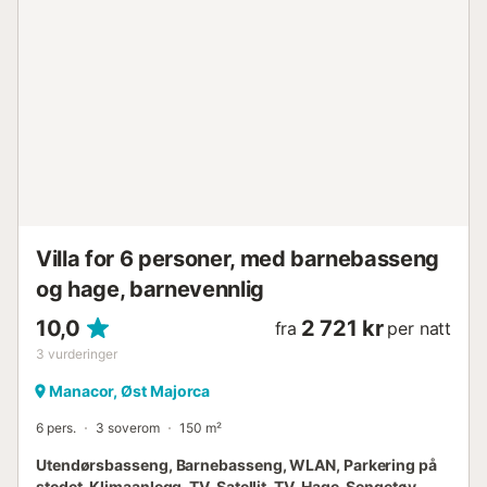
utvalg av restauranter. Sandstranden Cala Murada, 22 km
unna, kan nås på 27 minutter med bil. Parkering er
tilgjengelig på eiendommen. Lisensnummer: ETV5542,
Navn: Can Gustí...
Villa for 6 personer, med barnebasseng
og hage, barnevennlig
10,0
2 721 kr
fra
per natt
3
vurderinger
Manacor, Øst Majorca
6 pers.
3 soverom
150 m²
Utendørsbasseng, Barnebasseng, WLAN, Parkering på
stedet, Klimaanlegg, TV, Satellit-TV, Hage, Sengetøy,