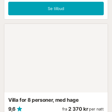
bad, og har dermed plass til 5 personer (4 voksne og 1
barn). Ytterligere fasiliteter i dette barnevennlige feriehuset
Se tilbud
inkluderer også Wi-Fi, vaskemaskin, peis og TV. Barneseng
og barnestol kan tilbys på forespørsel. Utendørsområdet
fortryller gjestene med et stort basseng, solsenger, plen,
grillområde og panoramautsikt over landsbygda. Det
private bassenget på 8,00 x 4,00 m og en dybde på 1,90
m tilbyr enkel tilgang via romerske trinn samt en
utendørsdusj. Et supermarked, restauranter og andre
butikker for daglige behov ligger i Manacor, ca. 5
minutters kjøretur (5,3 km) unna. Kysten med vakre bukter
og strender kan nås på 14 km. Palma flyplass ligger 50 km
(40 minutters kjøretur) unna. Sengetøy og håndklær er
inkludert i prisen. Sovearrangementer: Soverom 1: én
dobbeltseng (200 x 200 cm). Soverom 2: 2x enkeltsenger
(90 x 190 cm) Soverom 3: én enkeltseng (90 x 190 cm)...
Villa for 8 personer, med hage
9,6
2 370 kr
fra
per natt