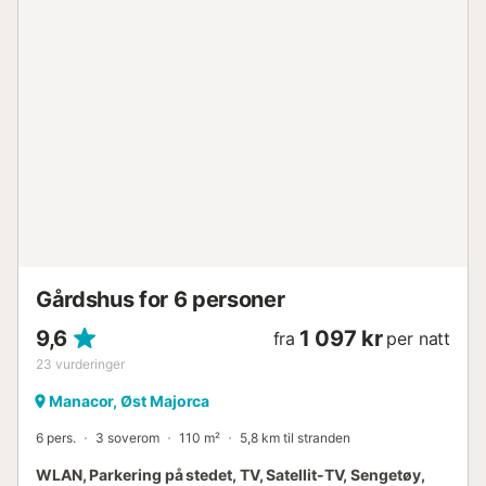
spasertur unna (900 m). Cala Domingos-stranden, hvor du
kan slappe av på den myke sanden, ligger en 16-minutters
spasertur unna (1,4 km). Videre kan Palma de Mallorca
flyplass nås med bil på 50 minutter (57 km).
Parkeringsplasser er tilgjengelig på eiendommen.
Sengetøy og håndklær er inkludert i prisen....
Gårdshus for 6 personer
9,6
1 097 kr
fra
per natt
23
vurderinger
Manacor, Øst Majorca
6 pers.
3 soverom
110 m²
5,8 km til stranden
WLAN, Parkering på stedet, TV, Satellit-TV, Sengetøy,