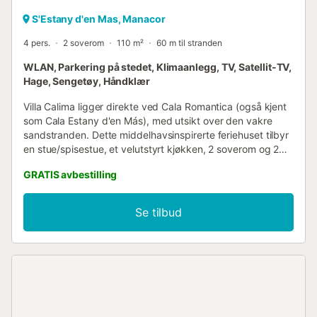
S'Estany d'en Mas, Manacor
4 pers.
2 soverom
110 m²
60 m til stranden
WLAN, Parkering på stedet, Klimaanlegg, TV, Satellit-TV,
Hage, Sengetøy, Håndklær
Villa Calima ligger direkte ved Cala Romantica (også kjent
som Cala Estany d'en Más), med utsikt over den vakre
sandstranden. Dette middelhavsinspirerte feriehuset tilbyr
en stue/spisestue, et velutstyrt kjøkken, 2 soverom og 2
bad (ett med boblebad), med plass til opptil 4 gjester.
GRATIS avbestilling
Fasiliteter inkluderer Wi-Fi, klimaanlegg og satellitt-TV. For
yngre gjester er barneseng, barnestol og sammenleggbar
seng tilgjengelig gratis hvis det forespørres ved bestilling. I
Se tilbud
det herlige uteområdet finner du en møblert loggia med
utsikt over den turkise, krystallklare bukten. Nyt naturen
med dine kjære eller avslutt kvelden med et glass vin i den
tilstøtende hagen og terrassen. Utendørsdusjer og et
oppblåsbart barnebasseng (tilgjengelig på forespørsel) gir
forfriskning og avslapning. Flere supermarkeder og
nærmeste restaurant ligger kun 400 meter eller 5