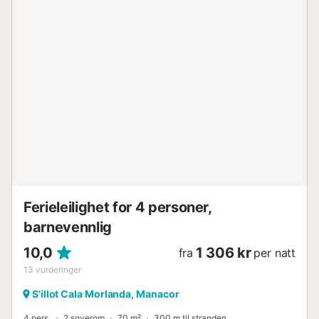
informasjon gis på stedet....
Ferieleilighet for 4 personer,
barnevennlig
10,0
1 306 kr
fra
per natt
13
vurderinger
S'illot Cala Morlanda, Manacor
4 pers.
2 soverom
70 m²
300 m til stranden