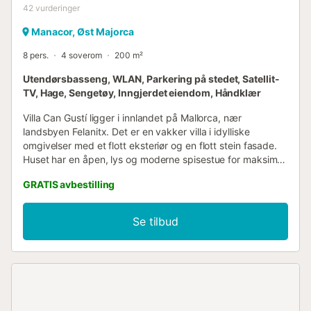
42
vurderinger
Manacor, Øst Majorca
8 pers.
4 soverom
200 m²
Utendørsbasseng, WLAN, Parkering på stedet, Satellit-
TV, Hage, Sengetøy, Inngjerdet eiendom, Håndklær
Villa Can Gustí ligger i innlandet på Mallorca, nær
landsbyen Felanitx. Det er en vakker villa i idylliske
omgivelser med et flott eksteriør og en flott stein fasade.
Huset har en åpen, lys og moderne spisestue for maksimal
komfort, et velutstyrt kjøkken med kjøkkenøy, 4 soverom
GRATIS avbestilling
og 3 flotte bad og kan derfor romme 8 personer. Fasiliteter
inkluderer også Wi-Fi, vifter og satellitt-TV.
Utendørsområdet byr på en fantastisk utsikt over den
Se tilbud
omkringliggende grønne vegetasjonen, et romslig og
ultramoderne basseng og en lang terrasse, utstyrt med et
stort bord for hyggelige middager sammen. Avslappende
ferietimer er garantert, og hverdagens stress glemmes
fort! Nærmeste supermarked ligger 10 km unna eller 11
minutter med bil, og i sentrum av Felanitx er det et stort