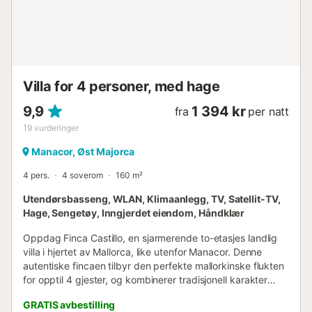
43 minutter unna med bil (51,1 km). Sengetøy og håndklær
er inkludert. Navn: Es Rafalet - Sa Buhardilla....
Villa for 4 personer, med hage
9,9
1 394 kr
fra
per natt
19
vurderinger
Manacor, Øst Majorca
4 pers.
4 soverom
160 m²
Utendørsbasseng, WLAN, Klimaanlegg, TV, Satellit-TV,
Hage, Sengetøy, Inngjerdet eiendom, Håndklær
Oppdag Finca Castillo, en sjarmerende to-etasjes landlig
villa i hjertet av Mallorca, like utenfor Manacor. Denne
autentiske fincaen tilbyr den perfekte mallorkinske flukten
for opptil 4 gjester, og kombinerer tradisjonell karakter
med moderne bekvemmeligheter. Det romslige interiøret
GRATIS avbestilling
har 4 soverom, 3 komplette bad pluss et gjestetoalett, et