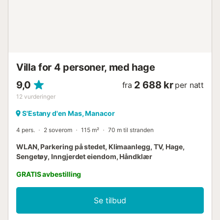
strandpromenaden. Om sommeren (mai til oktober) er det
direkte bussforbindelse fra flyplassen til S’Illot (TIB linje A-
42). Enkel parkering. Privat sykehus med akuttjeneste 24
timer i døgnet, 5 km unna. Vi anbefaler et besøk til Cuevas
del Drach (Dragegrottene) og Cuevas dels Hams (Ham-
grottene). Innsjekking er mellom kl. 16.00 og kl. 22.00.
Ankomster utenom disse tidene medfø...
Villa for 4 personer, med hage
9,0
2 688 kr
fra
per natt
12
vurderinger
S'Estany d'en Mas, Manacor
4 pers.
2 soverom
115 m²
70 m til stranden
WLAN, Parkering på stedet, Klimaanlegg, TV, Hage,
Sengetøy, Inngjerdet eiendom, Håndklær
GRATIS avbestilling
Se tilbud