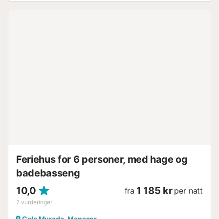
Feriehus for 6 personer, med hage og
badebasseng
10,0
1 185 kr
fra
per natt
2
vurderinger
Cala Murada, Manacor