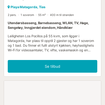
Playa Matagorda, Tías
2 pers.
1 soverom
55 m²
400 m til stranden
Utendørsbasseng, Barnebasseng, WLAN, TV, Hage,
Sengetøy, Inngjerdet eiendom, Håndklær
Leiligheten Los Pocillos på 55 kvm, som ligger i
Matagorda, har plass til opptil 2 gjester og har 1 soverom
og 1 bad. Du finner et fullt utstyrt kjøkken, høyhastighets
Wi-Fi for videosamtaler, TV, vifte, vaskemaskin og en
barneseng. Leiligheten tilbyr trinnfri innvendig tilgang og
selv-inn-tjekking for din bekvemmelighet. Gå utenfor for å
nyte din private overbygde terrasse og balkong med
Se tilbud
fjellutsikt. Den felles hagen, felles utendørs terrasse, felles
utendørsbasseng, felles barnebasseng, utendørs dusj og
felles grill gir ytterligere avslapningsmuligheter.
Eiendommen ligger praktisk til nær stranden. Parkering er
tilgjengelig i gaten, og offentlig transport er lett tilgjengelig
i nærheten. Felles sykkeloppbevaring er tilgjengelig for din
bekvemmelighet. En tennisbane ligger innen 15 minutters
gange unna. Vær oppmerksom på at arrangementer ikke