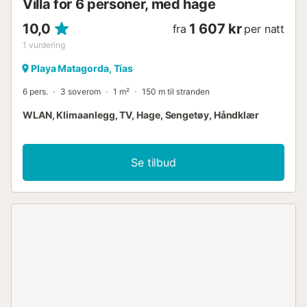
Villa for 6 personer, med hage
10,0
1 607 kr
fra
per natt
1
vurdering
Playa Matagorda, Tías
6 pers.
3 soverom
1 m²
150 m til stranden
WLAN, Klimaanlegg, TV, Hage, Sengetøy, Håndklær
Se tilbud