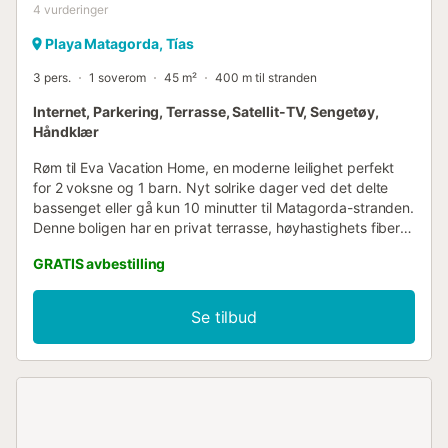
4
vurderinger
Playa Matagorda, Tías
3 pers.
1 soverom
45 m²
400 m til stranden
Internet, Parkering, Terrasse, Satellit-TV, Sengetøy,
Håndklær
Røm til Eva Vacation Home, en moderne leilighet perfekt
for 2 voksne og 1 barn. Nyt solrike dager ved det delte
bassenget eller gå kun 10 minutter til Matagorda-stranden.
Denne boligen har en privat terrasse, høyhastighets fiber-
WiFi for fjernarbeid og et fullt utstyrt kjøkken. Det ideelle
GRATIS avbestilling
utgangspunktet for en uforglemmelig ferie, med
restauranter og butikker kun en kort spasertur unna. Tre
inn i ditt private tilfluktssted, en moderne og komfortabel
Se tilbud
leilighet designet for avslapning og bekvemmelighet.
Stuen har en TV med internasjonale kanaler og en
sovesofa som passer for et barn. Denne plassen åpner seg
direkte ut mot din egen lille møblerte terrasse, perfekt for å
nyte en morgenkaffe eller et utendørs måltid. Leiligheten
har et rolig dobbeltrom for en god natts søvn. Kjøkkenet er
fullt utstyrt med alt du trenger under oppholdet: •