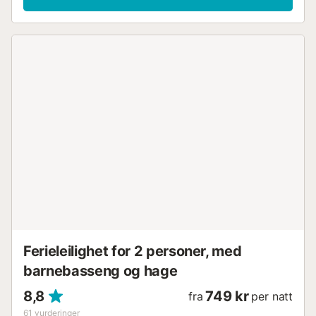
Ferieleilighet for 2 personer, med
barnebasseng og hage
8,8
749 kr
fra
per natt
61
vurderinger