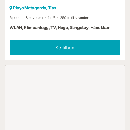
Playa Matagorda, Tías
6 pers.
3 soverom
1 m²
250 m til stranden
WLAN, Klimaanlegg, TV, Hage, Sengetøy, Håndklær
Se tilbud