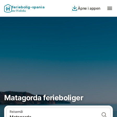
feriebolig-spania
Åpne i appen
av Holidu
Matagorda ferieboliger
Reisemål