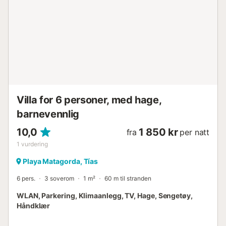
Villa for 6 personer, med hage,
barnevennlig
10,0
1 850 kr
fra
per natt
1
vurdering
Playa Matagorda, Tías
6 pers.
3 soverom
1 m²
60 m til stranden
WLAN, Parkering, Klimaanlegg, TV, Hage, Sengetøy,
Håndklær