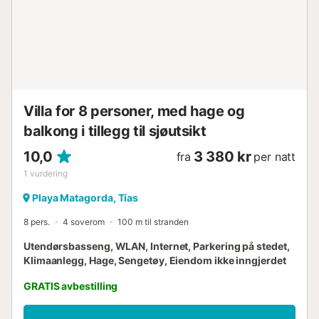
Villa for 8 personer, med hage og
balkong i tillegg til sjøutsikt
10,0
3 380 kr
fra
per natt
1
vurdering
Playa Matagorda, Tías
8 pers.
4 soverom
100 m til stranden
Utendørsbasseng, WLAN, Internet, Parkering på stedet,
Klimaanlegg, Hage, Sengetøy, Eiendom ikke inngjerdet
GRATIS avbestilling