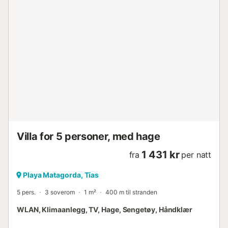
Villa for 5 personer, med hage
1 431 kr
fra
per natt
Playa Matagorda, Tías
5 pers.
3 soverom
1 m²
400 m til stranden
WLAN, Klimaanlegg, TV, Hage, Sengetøy, Håndklær