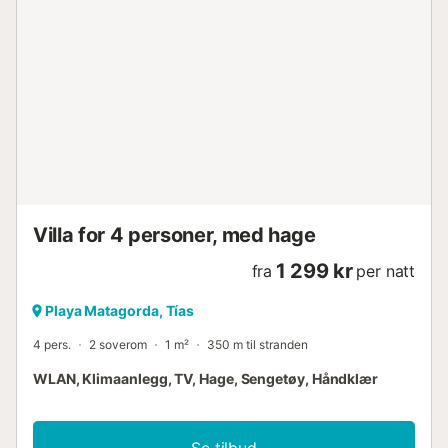
Induksjonstopp • Kaffemaskin for filterkaffe og Dolce
Gusto kapselmaskin • Brødrister, vannkoker og
mikrobølgeovn Det private badet har en moderne dusj,
WC, servant og hårføner. Vi tilbyr også: • Sengetøy,
badehåndklær og håndklær til bassenget • En safe for
verdisakene dine • Høyhastighets fiber-WiFi, perfekt for
fjernarbeid eller streaming. Gjestetilgang Gjestene vil ha
eksklusiv og privat tilgang til hele leiligheten, inkludert den
private terrassen. Du kan også nyte alle de delte
fasilitetene innenfor komplekset: • Et vakkert felles
svømmebass...
Villa for 4 personer, med hage
1 299 kr
fra
per natt
Playa Matagorda, Tías
4 pers.
2 soverom
1 m²
350 m til stranden
WLAN, Klimaanlegg, TV, Hage, Sengetøy, Håndklær