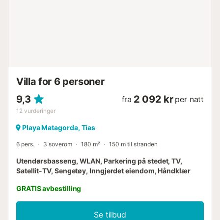
Villa for 6 personer
9,3
2 092 kr
fra
per natt
12
vurderinger
Playa Matagorda, Tías
6 pers.
3 soverom
180 m²
150 m til stranden
Utendørsbasseng, WLAN, Parkering på stedet, TV,
Satellit-TV, Sengetøy, Inngjerdet eiendom, Håndklær
GRATIS avbestilling
Se tilbud