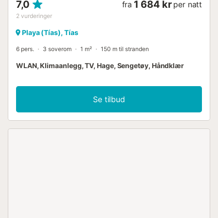
7,0
1 684 kr
fra
per natt
2
vurderinger
Playa (Tías), Tías
6 pers.
3 soverom
1 m²
150 m til stranden
WLAN, Klimaanlegg, TV, Hage, Sengetøy, Håndklær
Se tilbud