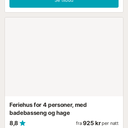
Se tilbud
Feriehus for 4 personer, med
badebasseng og hage
8,8
925 kr
fra
per natt