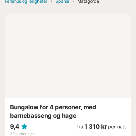
Feriehus og leiligheter
Spania
Matagorda
Bungalow for 4 personer, med
barnebasseng og hage
9,4
1 310 kr
fra
per natt
39
vurderinger