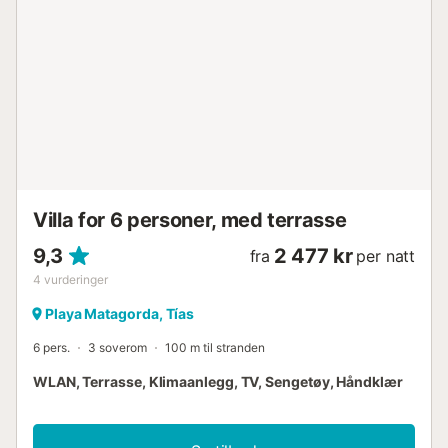
uforglemmelig opplevelse i Puerto del Carmen,
Lanzarote!...
Villa for 6 personer, med terrasse
9,3
2 477 kr
fra
per natt
4
vurderinger
Playa Matagorda, Tías
6 pers.
3 soverom
100 m til stranden
WLAN, Terrasse, Klimaanlegg, TV, Sengetøy, Håndklær