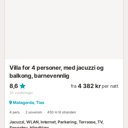
er tillatt på eiendommen....
Villa for 4 personer, med jacuzzi og
balkong, barnevennlig
8,6
4 382 kr
fra
per natt
20
vurderinger
Matagorda, Tías
4 pers.
2 soverom
450 m til stranden
Jacuzzi, WLAN, Internet, Parkering, Terrasse, TV,
Sengetøy, Håndklær