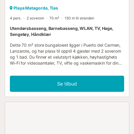
Playa Matagorda, Tías
4 pers.
2 soverom
70 m²
150 m til stranden
Utendørsbasseng, Barnebasseng, WLAN, TV, Hage,
Sengetøy, Håndklær
Dette 70 m² store bungalowet ligger i Puerto del Carmen,
Lanzarote, og har plass til opptil 4 gjester med 2 soverom
og 1 bad. Du finner et velutstyrt kjøkken, høyhastighets
Wi-Fi for videosamtaler, TV, vifte og vaskemaskin for din
bekvemmelighet. Eiendommen tilbyr havutsikt og
inkluderer familievennlige fasiliteter som babyseng,
barnestol og badehåndklær. Gå ut for å nyte din private
Se tilbud
hage, overbygd terrasse og utendørs terrasse hvor du kan
slappe av mens du nyter havutsikten. Det felles
utendørsbassenget og barnebassenget gir forfriskende
alternativer for alle aldre, og det er en utendørs dusj
tilgjengelig etter strandbesøk. Bungalowet har selv-
innsjekking for enkel ankomst og ligger beleilig til nær
stranden. Parkering er tilgjengelig på gaten, og
arrangementer er ikke tillatt på eiendommen....