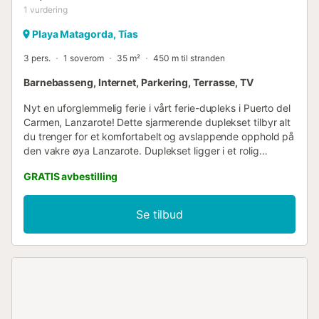
1
vurdering
Playa Matagorda, Tías
3 pers.
1 soverom
35 m²
450 m til stranden
Barnebasseng, Internet, Parkering, Terrasse, TV
Nyt en uforglemmelig ferie i vårt ferie-dupleks i Puerto del
Carmen, Lanzarote! Dette sjarmerende duplekset tilbyr alt
du trenger for et komfortabelt og avslappende opphold på
den vakre øya Lanzarote. Duplekset ligger i et rolig
boligområde og har en romslig terrasse med balkong hvor
GRATIS avbestilling
du kan nyte panoramautsikten over øyas vulkanske
landskap og den varme kanariske solen. I tillegg har du
tilgang til et felles svømmebasseng hvor du kan forfriske
Se tilbud
deg og slappe av i solrike dager. Interiøret i duplekset er
elegant innredet og utstyrt med alle moderne
bekvemmeligheter du trenger, inkludert et fullt utstyrt
kjøkken og en koselig stue for avslapning etter en dag
med utforskning. Videre tilbyr vårt ferie-dupleks utendørs
parkering for din bekvemmelighet og trygghet under
oppholdet. Ikke vent lenger og bestill nå for å oppleve en