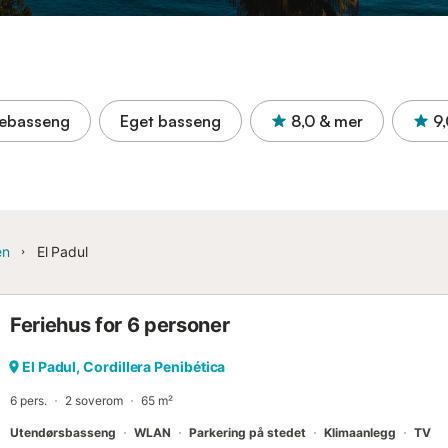
ebasseng
Eget basseng
8,0
& mer
9
en
El Padul
Feriehus for 6 personer
El Padul, Cordillera Penibética
6 pers.
2 soverom
65 m²
Utendørsbasseng
WLAN
Parkering på stedet
Klimaanlegg
TV