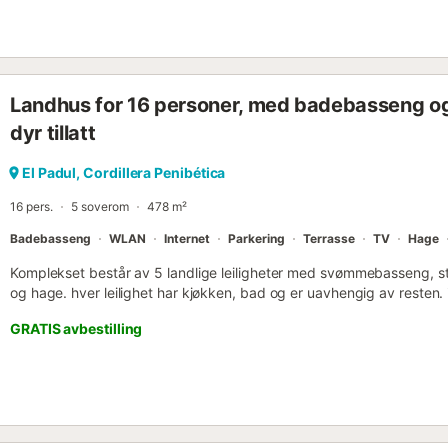
ikke inkludert i leieprisen). Bassenget vil være åpent i sommerseso
stengningsdatoer)....
Landhus for 16 personer, med badebasseng og te
dyr tillatt
El Padul, Cordillera Penibética
16 pers.
5 soverom
478 m²
Badebasseng
WLAN
Internet
Parkering
Terrasse
TV
Hage
Komplekset består av 5 landlige leiligheter med svømmebasseng, sto
og hage. hver leilighet har kjøkken, bad og er uavhengig av resten. 
personer. parkering inne i anlegget.* Bare drop source vil være tilgj
GRATIS avbestilling
gjester. For reservasjoner på 16 eller færre vil de 4 hovedleilighete
vil være åpent i sommersesongen. Vi leverer ved i vintermånedene, det
Viejo: stue med peis, wifi, hovedsoverom med klimaanlegg, enkeltro
Agia: stue-kjøkken med klimaanlegg, peis, wifi, dobbelt soverom m
plasser Rio de los Quinientos: stue-kjøkken med frokostbar, peis, k
dobbeltseng med garderobe og klimaanlegg, soverom med enkeltseng