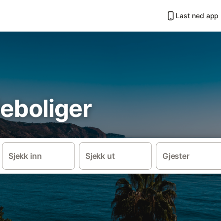
Last ned app
ieboliger
Sjekk inn
Sjekk ut
Gjester