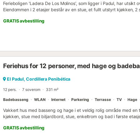
Ferieboligen 'Ladera De Los Molinos', som ligger i Padul, har utsikt 
Eiendommen i 2 etasjer består av en stue, et fullt utstyrt kjøkken,
plass til 4 personer. Ekstra fasiliteter inkluderer høyhastighets Wi-F
GRATIS avbestilling
dedikert arbeidsområde for hjemmekontor, TV, oppvarming, klimaa
Barneseng er også tilgjengelig. Ditt private uteområde inkluderer e
åpen terrasse, en overbygd terrasse, et grillområde med hengekøye
barneområde med husker. Bassenget er åpent fra 15. mai til 30. se
km unna, et badeland ligger 17 km unna, AGP flyplass ligger 81 k
restaurant ligger 2 km unna, nærmeste strand ligger 31 km unna, n
km unna, og Mammoth-ruten ligger 1 m unna. En parkeringsplass er
Feriehus for 12 personer, med hage og badebass
Eiendommen har lagringsplass for motorsykler, sykler og ski. 2 kjæled
tillatt på denne eiendommen. Eiendommen har trinnfri tilgang og b
strømforbruk vil bli trukket fra depositumet. Ved til peis er tilgjen
El Padul, Cordillera Penibética
funksjoner for lys- og vannsparing....
12 pers.
7 soverom
331 m²
Badebasseng
WLAN
Internet
Parkering
Terrasse
TV
Hage
Vakkert hus med basseng og hage i et veldig rolig område med en t
kjøkken, stue med biljardbord, stue, enkeltrom og bad i første etas
og komplett bad i første etasje. Huset har en stor hage og to veran
GRATIS avbestilling
hagen, samt et basseng på 9x5 kvadratmeter og solsenger. Oppvarm
Gratis WIFI Ideal for familier og grupper på opptil 12 personer. Vi le