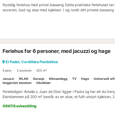
Nydelig feriehus med privat basseng Dette praktiske feriehuset tar 
soverom, bad og stue med kjøkken. I og rundt ditt private basseng 
andalusiske været. På den vakre overbygde terrassen kan du spise 
dagen med et glass vin. En grill for koselige grillkvelder står også til
en interessant dagstur, ligger fantastiske Granada mindre enn en h
av Europas mest populære turistattraksjoner, Alhambra. Det mauris
og vakre hager er rikt på islamsk kunst og står på UNESCOs verdens
besøket. Nyt en avslappende og variert ferie i dette vakre feriehuset
Feriehus for 6 personer, med jacuzzi og hage
El Padul, Cordillera Penibética
6 pers.
2 soverom
200 m²
Jacuzzi
WLAN
Garasje
Klimaanlegg
TV
Hage
Universelt ut
Inngjerdet eiendom
Håndklær
Ferieboligen 'Amelia y Juan de Dios' ligger i Padul og har alt du tre
Eiendommen på 200 m² består av en stue, et fullt utstyrt kjøkken, 
dermed plass til 6 personer. Ekstra fasiliteter inkluderer høyhastighe
GRATIS avbestilling
videosamtaler) med et eget arbeidsområde for hjemmekontor, TV, 
vaskemaskin. Barneseng er også tilgjengelig på forespørsel. Ditt pr