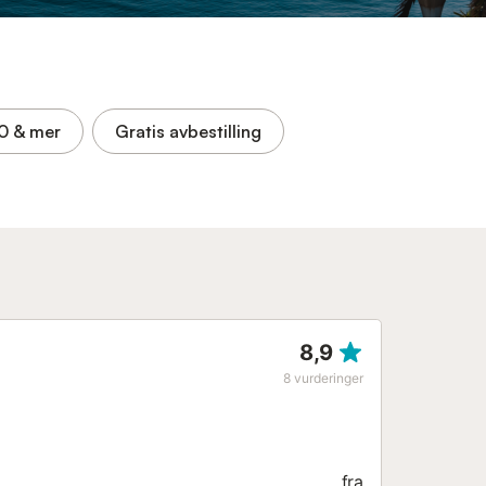
,0
& mer
Gratis avbestilling
8,9
8
vurderinger
fra