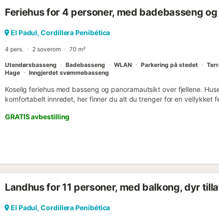
stue med peis, klimaanlegg, wifi, kjøkken, soverom med dobbelts
Feriehus for 4 personer, med badebasseng og ha
soverom med enkeltseng med innebygd garderobe og bad med dusj.
kjøkken med peis, wifi, soverom med dobbeltseng og bad....
El Padul, Cordillera Penibética
4 pers.
2 soverom
70 m²
Utendørsbasseng
Badebasseng
WLAN
Parkering på stedet
Ter
Hage
Inngjerdet svømmebasseng
Koselig feriehus med basseng og panoramautsikt over fjellene. Hus
komfortabelt innredet, her finner du alt du trenger for en vellykket 
feriehuset plass til 4 personer. På kjøligere kvelder kan du gjøre
GRATIS avbestilling
peisen. Takket være klimaanlegg er temperaturene her behagelige 
de overbygde terrassene med spesialiteter fra grillen og forfrisk de
nyt havet og solen. Restauranter og shoppingmuligheter ligger inn
dette innbydende feriehuset....
Landhus for 11 personer, med balkong, dyr tilla
El Padul, Cordillera Penibética