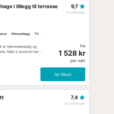
eng med innebygd garderobe,
ge i tillegg til terrasse
9,7
 Fuente de la Gota: stue-
4
vurderinger
rasse
Klimaanlegg
TV
fra
et er hjemmekoselig og
1 528 kr
ferie. Med 2 soverom har
 deg komfortabel sammen ved
per natt
selv i varme somre. Slapp av på
g i bassenget. Gå til stranden og
en gangavstand. Nyt oppholdet i
Se tilbud
tt
7,4
20
vurderinger