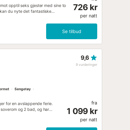
726 kr
imot opptil seks gjester med sine to
kan du nyte det fantastiske
per natt
frokost om morgenen eller avslutte
 din disposisjon. Hvis du har lyst på
alvtime unna. Her kan du besøke en
Se tilbud
ke slottskomplekset med palasser
arvliste. Du vil aldri glemme dette
....
9,6
9
vurderinger
formet
Sengetøy
fra
nger for en avslappende ferie.
1 099 kr
2 soverom og 2 bad, og har
ts Wi-Fi (egnet for
per natt
klimaanlegg, oppvarming samt
ivate uteområde inkluderer