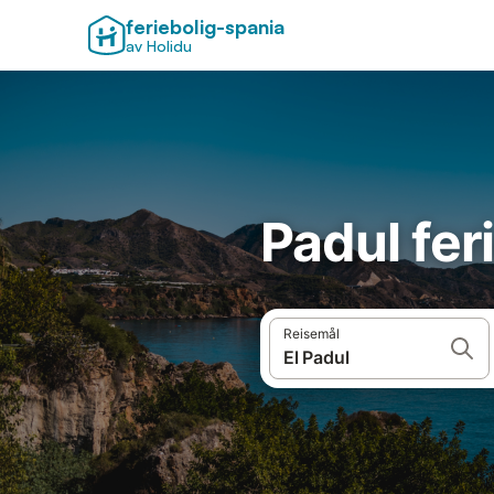
feriebolig-spania
av Holidu
Padul fer
Reisemål