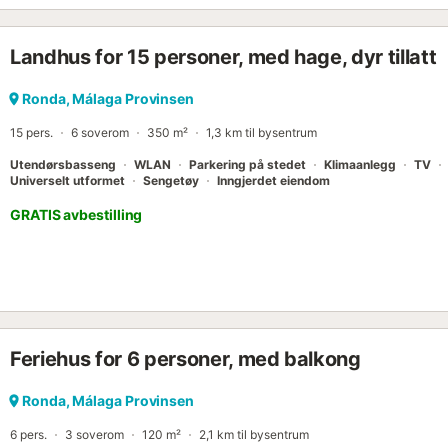
Landhus for 15 personer, med hage, dyr tillatt
Ronda, Málaga Provinsen
15 pers.
6 soverom
350 m²
1,3 km til bysentrum
Utendørsbasseng
WLAN
Parkering på stedet
Klimaanlegg
TV
Universelt utformet
Sengetøy
Inngjerdet eiendom
GRATIS avbestilling
Feriehus for 6 personer, med balkong
Ronda, Málaga Provinsen
6 pers.
3 soverom
120 m²
2,1 km til bysentrum