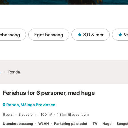
ebasseng
Eget basseng
8,0
& mer
9
n
Ronda
Feriehus for 6 personer, med hage
Ronda, Málaga Provinsen
6 pers.
3 soverom
100 m²
1,8 km til bysentrum
Utendørsbasseng
WLAN
Parkering på stedet
TV
Hage
Senge