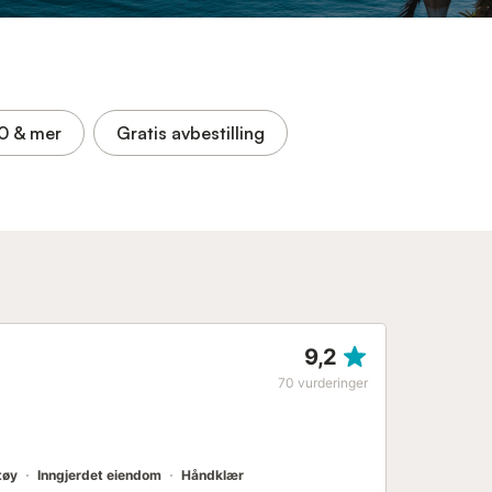
,0
& mer
Gratis avbestilling
9,2
70
vurderinger
tøy
Inngjerdet eiendom
Håndklær