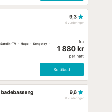
9,3
9
vurderinger
fra
Satellit-TV
Hage
Sengetøy
1 880 kr
per natt
Se tilbud
og badebasseng
9,6
8
vurderinger