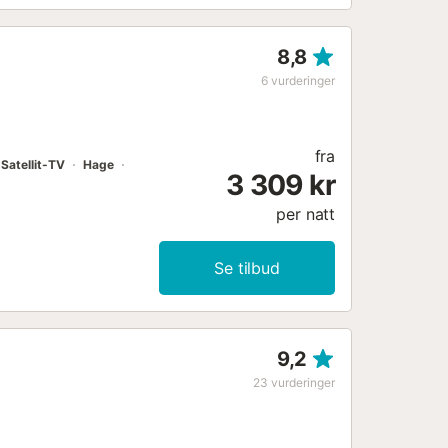
8,8
6
vurderinger
fra
Satellit-TV
Hage
3 309 kr
per natt
Se tilbud
9,2
23
vurderinger