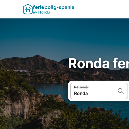
feriebolig-spania
av Holidu
Ronda fer
Reisemål