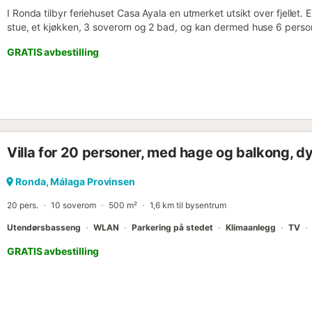
I Ronda tilbyr feriehuset Casa Ayala en utmerket utsikt over fjelle
stue, et kjøkken, 3 soverom og 2 bad, og kan dermed huse 6 personer.
Wi-Fi med et dedikert arbeidsområde for hjemmekontor, TV, vifte 
GRATIS avbestilling
tilgjengelig. Denne overnattingsstedet tilbyr ikke: klimaanlegg. Denn
hage, overbygd terrasse og grill. Verten anbefaler restauranten rett
parkeringsplasser er tilgjengelig på eiendommen. Ved kan leveres 
kjæledyr er tillatt. Røyking og feiring av arrangementer er ikke till
selv-innsjekkingssystem....
Villa for 20 personer, med hage og balkong, dyr 
Ronda, Málaga Provinsen
20 pers.
10 soverom
500 m²
1,6 km til bysentrum
Utendørsbasseng
WLAN
Parkering på stedet
Klimaanlegg
TV
GRATIS avbestilling