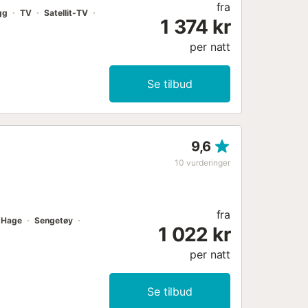
fra
gg
TV
Satellit-TV
1 374 kr
per natt
Se tilbud
9,6
10
vurderinger
fra
Hage
Sengetøy
1 022 kr
per natt
Se tilbud