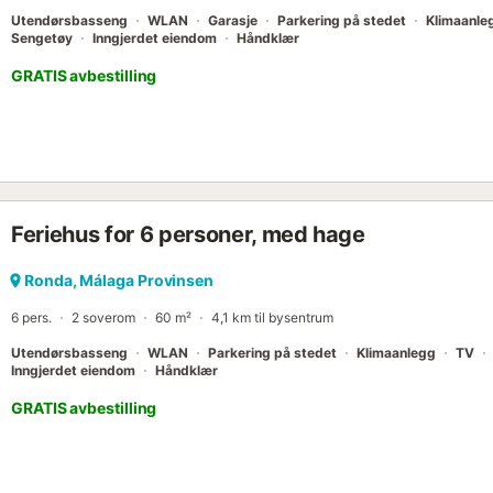
Utendørsbasseng
WLAN
Garasje
Parkering på stedet
Klimaanle
Sengetøy
Inngjerdet eiendom
Håndklær
GRATIS avbestilling
Feriehus for 6 personer, med hage
Ronda, Málaga Provinsen
6 pers.
2 soverom
60 m²
4,1 km til bysentrum
Utendørsbasseng
WLAN
Parkering på stedet
Klimaanlegg
TV
Inngjerdet eiendom
Håndklær
GRATIS avbestilling