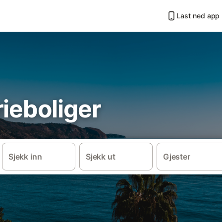
Last ned app
ieboliger
Sjekk inn
Sjekk ut
Gjester