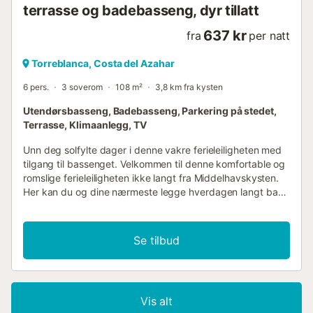
terrasse og badebasseng, dyr tillatt
637 kr
fra
per natt
Torreblanca, Costa del Azahar
6 pers.
3 soverom
108 m²
3,8 km fra kysten
Utendørsbasseng, Badebasseng, Parkering på stedet,
Terrasse, Klimaanlegg, TV
Unn deg solfylte dager i denne vakre ferieleiligheten med
tilgang til bassenget. Velkommen til denne komfortable og
romslige ferieleiligheten ikke langt fra Middelhavskysten.
Her kan du og dine nærmeste legge hverdagen langt bak
dere og kombinere strandferie med herlige utflukter.
Tilbered favorittmåltidene, planlegg aktivitetene og se en
spennende film i den koselige sofaen etter en
Se tilbud
begivenhetsrik dag. Nyt en velduftende kaffe på
terrassen, og forfrisk deg i det felles bassenget i de varme
sommermånedene. Ta en spasertur gjennom
naturreservatet Parque Natural del Prat de Cabanes-
Vis alt
Torreblanca, utforsk den historiske gamlebyen i Peñíscola