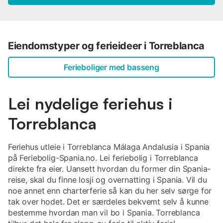
med den imponerende tempelridderborgen og nyt utsikten
over Middelhavet. I Castellón de la Plana venter en
blanding av kultur, shopping og middelhavsflair - besøk
kunstmuseet eller rusle gjennom det livlige sentrum. Og
hvis du er ute etter avslapning, innbyr de fine
Eiendomstyper og ferieideer i Torreblanca
sandstrendene i Torreblanca og området rundt til soling og
bading....
Ferieboliger med basseng
Lei nydelige feriehus i
Torreblanca
Feriehus utleie i Torreblanca Málaga Andalusia i Spania
på Feriebolig-Spania.no. Lei feriebolig i Torreblanca
direkte fra eier. Uansett hvordan du former din Spania-
reise, skal du finne losji og overnatting i Spania. Vil du
noe annet enn charterferie så kan du her selv sørge for
tak over hodet. Det er særdeles bekvemt selv å kunne
bestemme hvordan man vil bo i Spania. Torreblanca