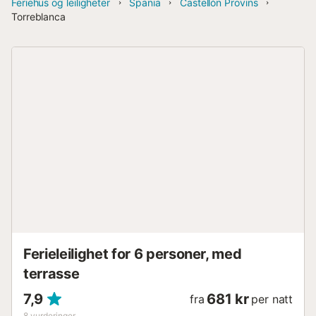
Feriehus og leiligheter
Spania
Castellón Provins
Torreblanca
Ferieleilighet for 6 personer, med
terrasse
7,9
681 kr
fra
per natt
8
vurderinger