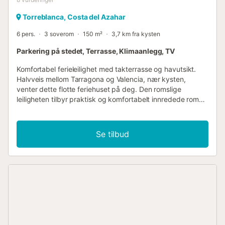
Torreblanca, Costa del Azahar
6 pers.
3 soverom
150 m²
3,7 km fra kysten
Parkering på stedet, Terrasse, Klimaanlegg, TV
Komfortabel ferieleilighet med takterrasse og havutsikt.
Halvveis mellom Tarragona og Valencia, nær kysten,
venter dette flotte feriehuset på deg. Den romslige
leiligheten tilbyr praktisk og komfortabelt innredede rom
som er designet for å få deg til å føle deg hjemme. Tilbring
avslappende timer i den lyse stuen og bruk badekaret
med vannmassasje for velvære. Dra nytte av den store
Se tilbud
terrassen, som tilbyr både skyggefulle og solfylte hjørner.
Sett deg godt til rette i hagemøblene med en iskald
forfriskning mens du skuer ut over havet. Her vil du
tilbringe stemningsfulle kvelder og oppleve fortryllende
solnedganger. De brede sandstrendene i nærheten innbyr
til mange badeutflukter. Dykk ned i det blå vannet og nyt
solen. For utflukter anbefales Sierra de Irta naturpark i
nord, med flere turstier og flotte naturopplevelser. Gled
deg til en solrik og avslappende ferie....