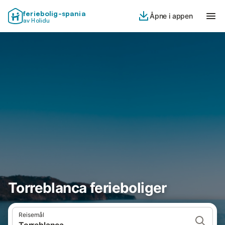
feriebolig-spania
Åpne i appen
av Holidu
Torreblanca ferieboliger
Reisemål