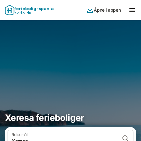
feriebolig-spania
Åpne i appen
av Holidu
Xeresa ferieboliger
Reisemål