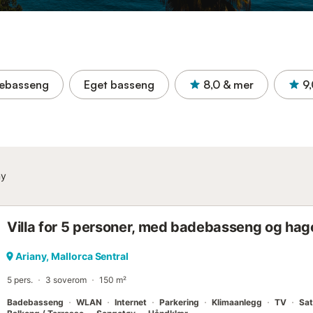
ebasseng
Eget basseng
8,0
& mer
9
ny
Villa for 5 personer, med badebasseng og hag
Ariany, Mallorca Sentral
5 pers.
3 soverom
150 m²
Badebasseng
WLAN
Internet
Parkering
Klimaanlegg
TV
Sat