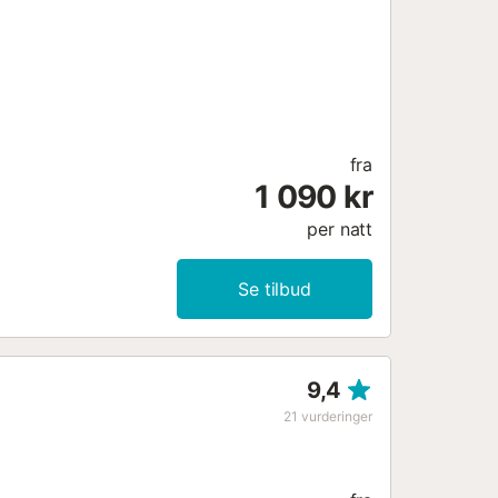
fra
1 090 kr
per natt
Se tilbud
9,4
21
vurderinger