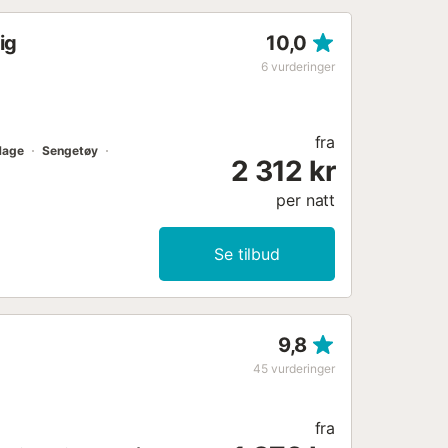
ig
10,0
6
vurderinger
fra
Hage
Sengetøy
2 312 kr
per natt
Se tilbud
9,8
45
vurderinger
fra