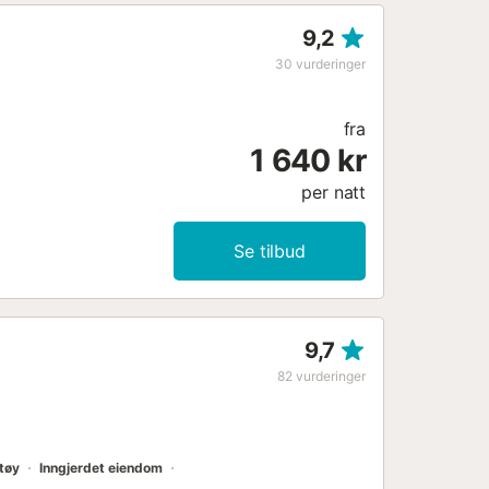
orca lufthavn ligger 44,3 km
9,2
30
vurderinger
fra
1 640 kr
per natt
Se tilbud
9,7
82
vurderinger
tøy
Inngjerdet eiendom