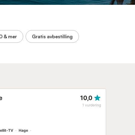
,0
& mer
Gratis avbestilling
e
10,0
1
vurdering
ellit-TV
Hage