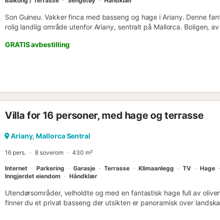
Balkong / Terrasse
Sengetøy
Håndklær
Son Guineu. Vakker finca med basseng og hage i Ariany. Denne fantas
rolig landlig område utenfor Ariany, sentralt på Mallorca. Boligen, 
sitt rustikke design, svært karakteristisk for typiske mallorcinske vill
GRATIS avbestilling
svært funksjonelt, lyst og romslig. Utendørs har det et stort svø
omkranser huset. Det er også en stor, møblert terrasse, perfekt for å 
by som ligger øst på øya. Der finner du noen restauranter, supermar
tillegg arrangeres det ukentlig marked i sentrum hver torsdag, en pe
frukt og grønnsaker eller andre håndverksprodukter. Det er utvilso
essensen av Mallorca. På den annen side ligger huset bare tjue minu
Can Picafort og Platges de Muro med sine spektakulære sandstrende
Villa for 16 personer, med hage og terrasse
gjelder klimaanlegg, har boligen varme-/kjøleenheter på soveromme
Kostnader som skal betales ved ankomst og som ikke er inkludert i pr
Merknader: - Informasjon om alle gjester (navn, etternavn, kjønn, fø
Ariany, Mallorca Sentral
passnummer/identifikasjonsdokument, utstedelsesdato og nasjonalitet
16 pers.
8 soverom
430 m²
plattform før ankomstdatoen....
Internet
Parkering
Garasje
Terrasse
Klimaanlegg
TV
Hage
Inngjerdet eiendom
Håndklær
Utendørsområder, velholdte og med en fantastisk hage full av olive
finner du et privat basseng der utsikten er panoramisk over lands
400 m² hus med plass til 16 personer, har 8 dobbeltrom og 6 kompl