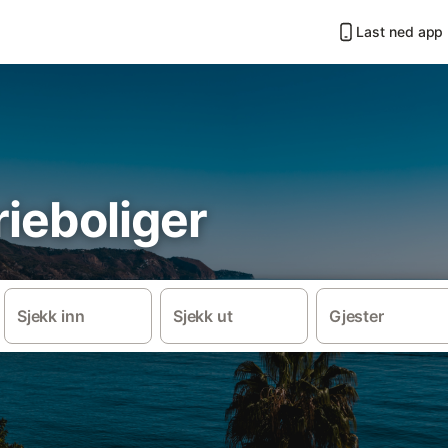
Last ned app
rieboliger
Sjekk inn
Sjekk ut
Gjester