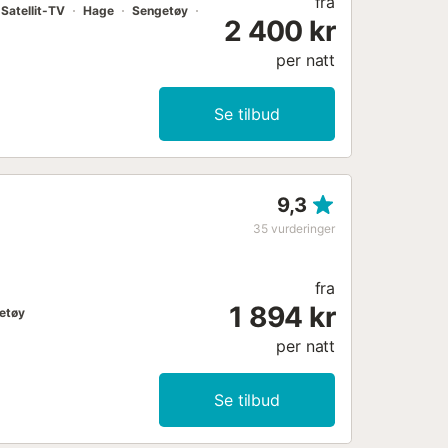
fra
Satellit-TV
Hage
Sengetøy
2 400 kr
per natt
Se tilbud
9,3
35
vurderinger
fra
1 894 kr
etøy
per natt
Se tilbud