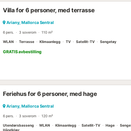
unna. Nærmeste supermarked ligger 193 meter unna. Palma de Mall
Villa for 6 personer, med terrasse
unna. Parkering er tilgjengelig på eiendommen og i en garasje....
Ariany, Mallorca Sentral
6 pers.
3 soverom
110 m²
WLAN
Terrasse
Klimaanlegg
TV
Satellit-TV
Sengetøy
GRATIS avbestilling
Feriehus for 6 personer, med hage
Ariany, Mallorca Sentral
6 pers.
3 soverom
120 m²
Utendørsbasseng
WLAN
Klimaanlegg
Satellit-TV
Hage
Senge
Håndklær