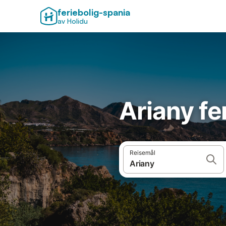
feriebolig-spania
av Holidu
Ariany fe
Reisemål