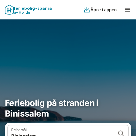
feriebolig-spania
Åpne i appen
av Holidu
Feriebolig på stranden i
Binissalem
Reisemål