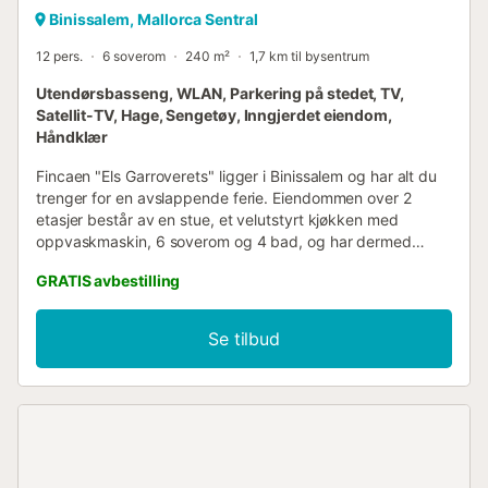
Binissalem, Mallorca Sentral
12 pers.
6 soverom
240 m²
1,7 km til bysentrum
Utendørsbasseng, WLAN, Parkering på stedet, TV,
Satellit-TV, Hage, Sengetøy, Inngjerdet eiendom,
Håndklær
Fincaen "Els Garroverets" ligger i Binissalem og har alt du
trenger for en avslappende ferie. Eiendommen over 2
etasjer består av en stue, et velutstyrt kjøkken med
oppvaskmaskin, 6 soverom og 4 bad, og har dermed
plass til 12 personer. Ytterligere fasiliteter inkluderer Wi-Fi
GRATIS avbestilling
(egnet for videosamtaler), TV samt vaskemaskin. Videre er
et bordtennisbord tilgjengelig på eiendommen. 2
barnesenger og 2 barnestoler er også tilgjengelig.
Se tilbud
Høydepunktet ved denne boligen er det private
uteområdet med et inngjerdet basseng, en hage, 2 åpne
terrasser, en overbygd terrasse, en grill, en lekeplass og en
utendørsdusj. 4 parkeringsplasser er tilgjengelig på
eiendommen. Familier med barn er velkomne. Kjæledyr,
røyking og feiring av arrangementer er ikke tillatt.
Aircondition er ikke tilgjengelig. Eiendommen har