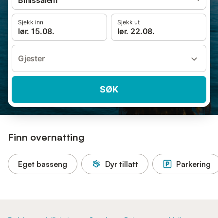
Binissalem
Sjekk inn
Sjekk ut
lør. 15.08.
lør. 22.08.
Gjester
SØK
Finn overnatting
Eget basseng
Dyr tillatt
Parkering