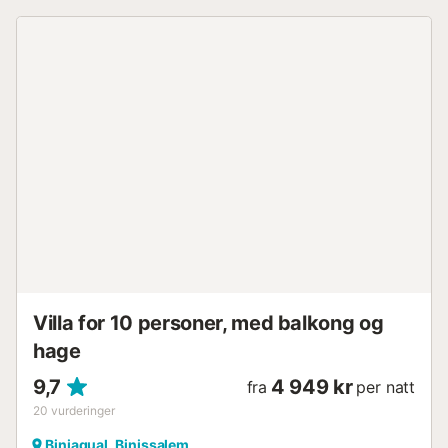
solsengene, eller trekk deg tilbake til skyggen med en
bok. Terrassen innbyr til å nyte kjølige drinker eller
sosialisere om kvelden. Utforsk de sjarmerende
omgivelsene i Binissalem og besøk en av de mange
bodegaene. Gå eller sykle gjennom det svakt bølgende
landskapet like ved huset. Spaser gjennom det historiske
sentrum med sine små kafeer og livlige ukentlige marked.
Eller ta en tur til øyas hovedstad Palma. Merk: Denne
eiendommen administreres av en privat eier, ikke av et
selskap eller en næringsdrivende. Dette betyr at EUs
forbrukerlovgivning kanskje ikke gjelder. Du kan imidlertid
være trygg på at vi vil gi deg den samme kundeservicen,
og oppholdet ditt vil ikke være annerledes enn om du
booker overnatting hos en profesjonell eier....
Villa for 10 personer, med balkong og
hage
9,7
4 949 kr
fra
per natt
20
vurderinger
Biniagual, Binissalem