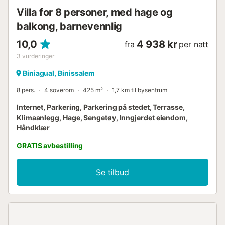
Villa for 8 personer, med hage og
balkong, barnevennlig
10,0
4 938 kr
fra
per natt
3
vurderinger
Biniagual, Binissalem
8 pers.
4 soverom
425 m²
1,7 km til bysentrum
Internet, Parkering, Parkering på stedet, Terrasse,
Klimaanlegg, Hage, Sengetøy, Inngjerdet eiendom,
Håndklær
GRATIS avbestilling
Se tilbud