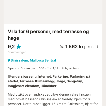
Villa for 6 personer, med terrasse og
hage
9,2
1 562 kr
fra
per natt
3
vurderinger
Binissalem, Mallorca Sentral
6 pers.
3 soverom
100 m²
1,4 km til bysentrum
Utendørsbasseng, Internet, Parkering, Parkering på
stedet, Terrasse, Klimaanlegg, Hage, Sengetøy,
Inngjerdet eiendom, Håndklær
Med utsikt over landskapet tilbyr denne vakre fincaen
med privat basseng i Binissalem et fredelig hjem for 6
personer. Dette huset ligger 1,5 km fra Binissalem, kjent for