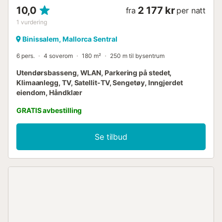
10,0
2 177 kr
fra
per natt
1
vurdering
Binissalem, Mallorca Sentral
6 pers.
4 soverom
180 m²
250 m til bysentrum
Utendørsbasseng, WLAN, Parkering på stedet,
Klimaanlegg, TV, Satellit-TV, Sengetøy, Inngjerdet
eiendom, Håndklær
GRATIS avbestilling
Se tilbud