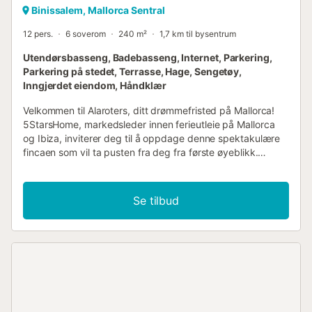
Binissalem, Mallorca Sentral
12 pers.
6 soverom
240 m²
1,7 km til bysentrum
Utendørsbasseng, Badebasseng, Internet, Parkering,
Parkering på stedet, Terrasse, Hage, Sengetøy,
Inngjerdet eiendom, Håndklær
Velkommen til Alaroters, ditt drømmefristed på Mallorca!
5StarsHome, markedsleder innen ferieutleie på Mallorca
og Ibiza, inviterer deg til å oppdage denne spektakulære
fincaen som vil ta pusten fra deg fra første øyeblikk.
Fordyp deg i den autentiske mallorkinske atmosfæren på
vår eiendom Alaroters. Med en tomt på 14 455 m² er
denne landlige eiendommen i Binissalem en oase av ro og
Se tilbud
komfort. Med 6 soverom og plass til 12 personer utstråler
hvert hjørne av dette huset sjarm og varme. Fra den
tradisjonelle mallorkinske stilen med moderne innslag til de
originale møblene vil du føle deg som hjemme fra første
stund. Nyt de romslige terrassene, saltvannsbassenget,
den private basketballbanen, bordtennisbordet og
lekeplassen. I tillegg inviterer den frodige hagen med trær
og grønne omgivelser deg til å slappe av og koble av fra