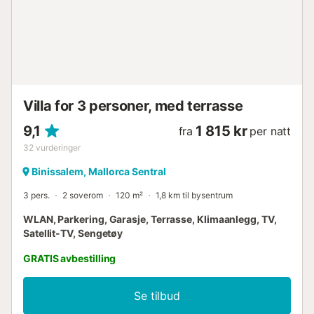
nasjonalitet) må gis før innsjekkingsdagen via vår
plattform....
Villa for 3 personer, med terrasse
9,1
1 815 kr
fra
per natt
32
vurderinger
Binissalem, Mallorca Sentral
3 pers.
2 soverom
120 m²
1,8 km til bysentrum
WLAN, Parkering, Garasje, Terrasse, Klimaanlegg, TV,
Satellit-TV, Sengetøy
GRATIS avbestilling
Se tilbud