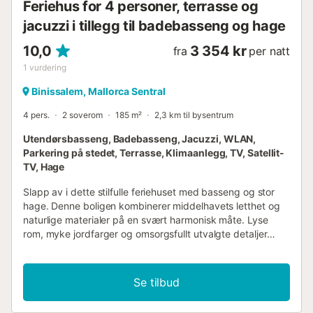
Feriehus for 4 personer, terrasse og
jacuzzi i tillegg til badebasseng og hage
10,0
3 354 kr
fra
per natt
1
vurdering
Binissalem, Mallorca Sentral
4 pers.
2 soverom
185 m²
2,3 km til bysentrum
Utendørsbasseng, Badebasseng, Jacuzzi, WLAN,
Parkering på stedet, Terrasse, Klimaanlegg, TV, Satellit-
TV, Hage
Slapp av i dette stilfulle feriehuset med basseng og stor
hage. Denne boligen kombinerer middelhavets letthet og
naturlige materialer på en svært harmonisk måte. Lyse
rom, myke jordfarger og omsorgsfullt utvalgte detaljer
skaper varme og hygge. Slapp av i den koselige sofaen,
nyt måltidene sammen og avrund dagen med et glass vin.
Den omsorgsfullt anlagte hagen innbyr til herlige dager
Se tilbud
utendørs. Nyt solfylte timer ved bassenget, omgitt av
palmer og tropisk vegetasjon. Slapp av på en av