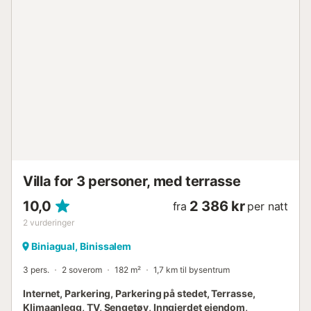
Villa for 3 personer, med terrasse
10,0
2 386 kr
fra
per natt
2
vurderinger
Biniagual, Binissalem
3 pers.
2 soverom
182 m²
1,7 km til bysentrum
Internet, Parkering, Parkering på stedet, Terrasse,
Klimaanlegg, TV, Sengetøy, Inngjerdet eiendom,