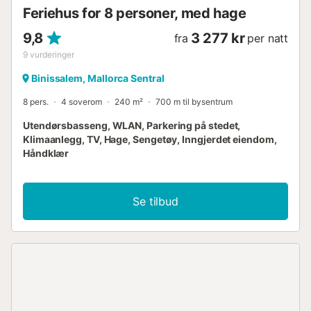
Feriehus for 8 personer, med hage
9,8
3 277 kr
fra
per natt
9
vurderinger
Binissalem, Mallorca Sentral
8 pers.
4 soverom
240 m²
700 m til bysentrum
Utendørsbasseng, WLAN, Parkering på stedet,
Klimaanlegg, TV, Hage, Sengetøy, Inngjerdet eiendom,
Håndklær
Se tilbud