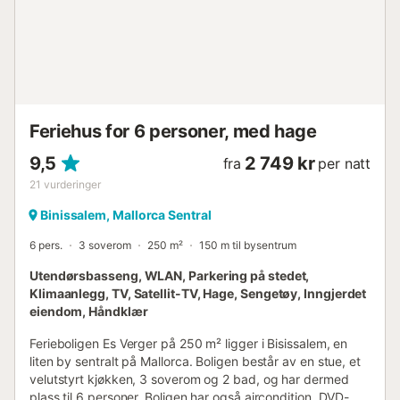
Feriehus for 6 personer, med hage
9,5
2 749 kr
fra
per natt
21
vurderinger
Binissalem, Mallorca Sentral
6 pers.
3 soverom
250 m²
150 m til bysentrum
Utendørsbasseng, WLAN, Parkering på stedet,
Klimaanlegg, TV, Satellit-TV, Hage, Sengetøy, Inngjerdet
eiendom, Håndklær
Ferieboligen Es Verger på 250 m² ligger i Bisissalem, en
liten by sentralt på Mallorca. Boligen består av en stue, et
velutstyrt kjøkken, 3 soverom og 2 bad, og har dermed
plass til 6 personer. Boligen har også aircondition, DVD-