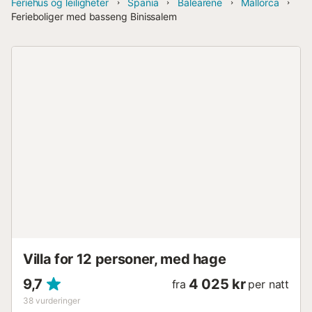
Feriehus og leiligheter
Spania
Balearene
Mallorca
Ferieboliger med basseng Binissalem
Villa for 12 personer, med hage
9,7
4 025 kr
fra
per natt
38
vurderinger