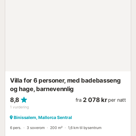
lagringsplass for motorsykler og sykler. Denne
eiendommen har retningslinjer for å hjelpe gjestene med
riktig kildesortering, mer informasjon gis på stedet....
Villa for 6 personer, med badebasseng
og hage, barnevennlig
8,8
2 078 kr
fra
per natt
1
vurdering
Binissalem, Mallorca Sentral
6 pers.
3 soverom
200 m²
1,6 km til bysentrum