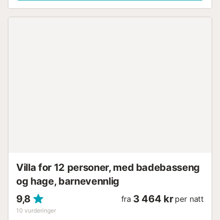
Villa for 12 personer, med badebasseng
og hage, barnevennlig
9,8
3 464 kr
fra
per natt
10
vurderinger