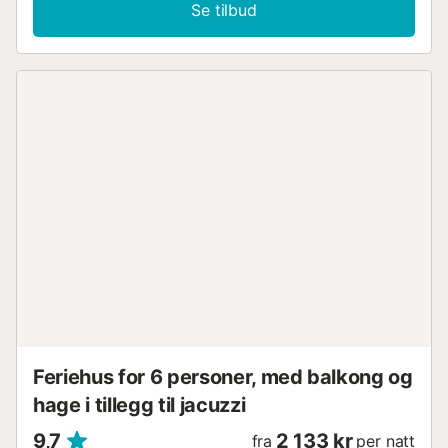
Se tilbud
Feriehus for 6 personer, med balkong og
hage i tillegg til jacuzzi
9,7
2 133 kr
fra
per natt