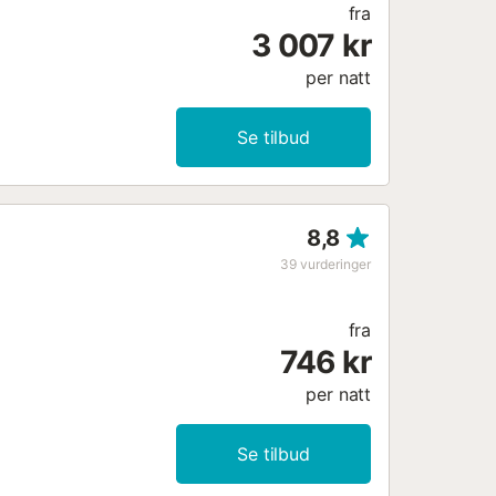
fra
3 007 kr
per natt
Se tilbud
8,8
39
vurderinger
fra
746 kr
per natt
Se tilbud