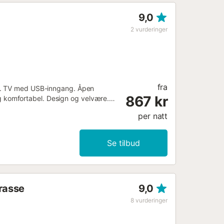
9,0
2
vurderinger
fra
Fi. TV med USB-inngang. Åpen
867 kr
komfortabel. Design og velvære.
ermarked, buss, restauranter,
per natt
d to heiser....
Se tilbud
rrasse
9,0
8
vurderinger