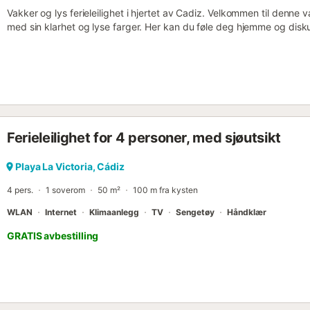
Vakker og lys ferieleilighet i hjertet av Cadiz. Velkommen til denne 
med sin klarhet og lyse farger. Her kan du føle deg hjemme og disk
kommende feriedagen over morgenkaffen. Mens en del av familien t
nås etter en kort spasertur, kan den andre delen besøke den impo
utfluktene vil sette deg i feriestemning og få deg til å glemme hv
den varme sandstranden og gjør vannsport på bølgene i Atlanterhav
gamlebyen er også sjarmerende og vil gi deg mye å se. Se frem til e
livlig byliv og avslappende tid på stranden....
Ferieleilighet for 4 personer, med sjøutsikt
Playa La Victoria, Cádiz
4 pers.
1 soverom
50 m²
100 m fra kysten
WLAN
Internet
Klimaanlegg
TV
Sengetøy
Håndklær
GRATIS avbestilling