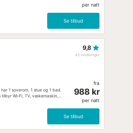
per natt
Se tilbud
9,8
45
vurderinger
fra
988 kr
g har 1 soverom, 1 stue og 1 bad.
 tilbyr Wi-Fi, TV, vaskemaskin,
per natt
n barneseng er tilgjengelig for
lt å nyte kystaktiviteter og
Tilleggsinformasjon: - Privat
Se tilbud
r kreves et sikkerhetsinnskudd. -
t. - Sikkerhetskameraer er installert