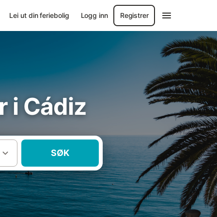
Lei ut din feriebolig
Logg inn
Registrer
r i Cádiz
SØK