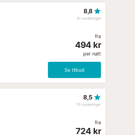
8,8
91
vurderinger
fra
494 kr
per natt
Se tilbud
8,5
70
vurderinger
fra
724 kr