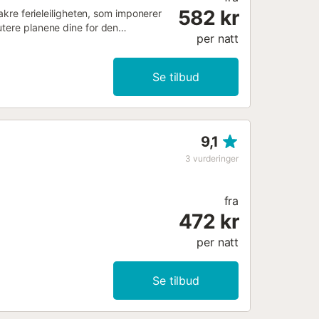
582 kr
vakre ferieleiligheten, som imponerer
utere planene dine for den
per natt
ilbringer dagen på stranden, som
nerende gamlebyen i Cadiz. Begge
erdagens bekymringer. Slapp av på
Se tilbud
et, den fascinerende arkitekturen i
n flott ferie der du kan kombinere
9,1
3
vurderinger
fra
472 kr
per natt
Se tilbud