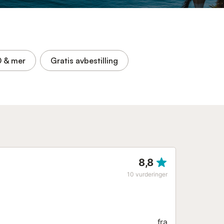
0
& mer
Gratis avbestilling
8,8
10
vurderinger
fra