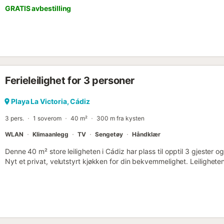
GRATIS avbestilling
Ferieleilighet for 3 personer
Playa La Victoria, Cádiz
3 pers.
1 soverom
40 m²
300 m fra kysten
WLAN
Klimaanlegg
TV
Sengetøy
Håndklær
Denne 40 m² store leiligheten i Cádiz har plass til opptil 3 gjester o
Nyt et privat, velutstyrt kjøkken for din bekvemmelighet. Leiligheten
klimaanlegg og oppvarming i stuen, samt et privat arbeidsområde. E
familier med spedbarn. Stranden er svært nær, noe som gjør det enke
avslappende øyeblikk. Arrangementer er ikke tillatt på eiendommen. 
lagerrom tilgjengelig for gjester. - Ved opphold på 7 netter eller me
Parkering er tilgjengelig etter forhåndsavtale og mot en tilleggsavgif
ved bygningens innganger og ganger....