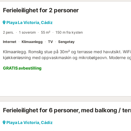
Ferieleilighet for 2 personer
Playa La Victoria, Cádiz
2 pers.
1 soverom
55 m²
150 m fra kysten
Internet
Klimaanlegg
TV
Sengetøy
Klimaanlegg. Romslig stue på 30m² og terrasse med havutsikt. Wi
kjøkkenløsning med oppvaskmaskin og mikrobølgeovn. Moderne og 
Beliggende ved strandpromenaden og omgitt av alle fasiliteter: sup
GRATIS avbestilling
strandtjenester. Fellesområdene i bygget er renovert og tilpasset, me
Ferieleilighet for 6 personer, med balkong / te
Playa La Victoria, Cádiz