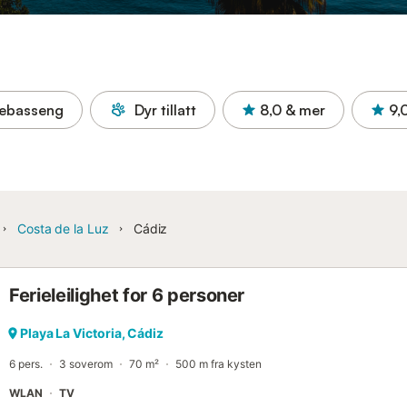
ebasseng
Dyr tillatt
8,0
& mer
9,
Costa de la Luz
Cádiz
Ferieleilighet for 6 personer
Playa La Victoria, Cádiz
6 pers.
3 soverom
70 m²
500 m fra kysten
WLAN
TV