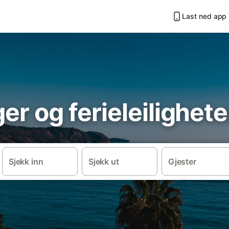
Last ned app
er og ferieleilighete
Sjekk inn
Sjekk ut
Gjester