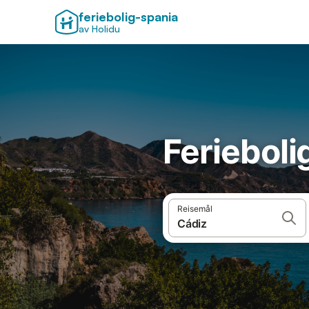
feriebolig-spania
av Holidu
Feriebolig
Reisemål