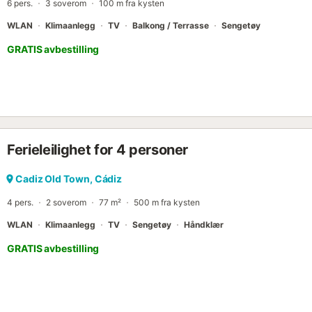
6 pers.
3 soverom
100 m fra kysten
WLAN
Klimaanlegg
TV
Balkong / Terrasse
Sengetøy
GRATIS avbestilling
Ferieleilighet for 4 personer
Cadiz Old Town, Cádiz
4 pers.
2 soverom
77 m²
500 m fra kysten
WLAN
Klimaanlegg
TV
Sengetøy
Håndklær
GRATIS avbestilling