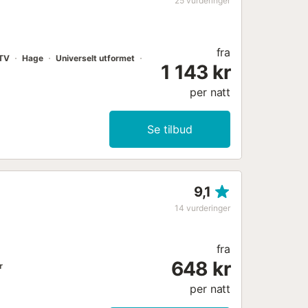
25
vurderinger
fra
TV
Hage
Universelt utformet
1 143 kr
per natt
Se tilbud
9,1
14
vurderinger
fra
648 kr
r
per natt