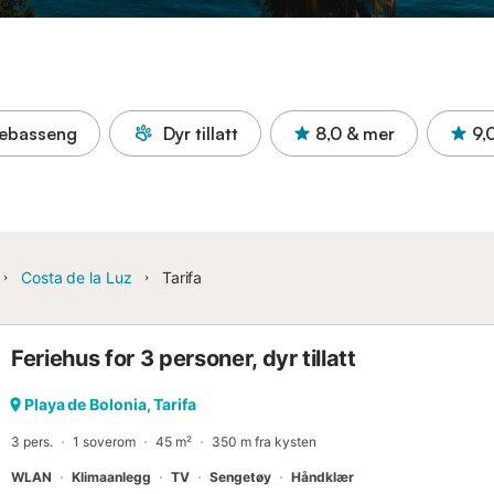
ebasseng
Dyr tillatt
8,0
& mer
9,
Costa de la Luz
Tarifa
Feriehus for 3 personer, dyr tillatt
Playa de Bolonia, Tarifa
3 pers.
1 soverom
45 m²
350 m fra kysten
WLAN
Klimaanlegg
TV
Sengetøy
Håndklær