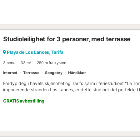
Studioleilighet for 3 personer, med terrasse
Playa de Los Lances, Tarifa
3 pers.
33 m²
250 m fra kysten
Internet
Terrasse
Sengetøy
Håndklær
Fordyp deg i havets skjønnhet og Tarifs sjarm i feriestudioet "La Tor
imponerende stranden Los Lances, er dette studioet det perfekte ti
avslappende ferie ved havet. Se for deg å våkne hver morgen til d
GRATIS avbestilling
gardinene for å avsløre panoramautsikt over havet. Fra komforten a
spektakulære solnedganger og den forfriskende havbrisen. Interiøre
fokus på komfort og stil. Det lyse og innbydende rommet har en komf
etter en dag med utforsking og moro på stranden. Kjøkkenkroken er 
tilberede deilige hjemmelagde måltider, slik at du kan nyte favorit
havutsikten. Det private badet tilbyr komfort og privatliv, mens et lit
slappe av og koble av. I tillegg har studioet moderne fasiliteter som