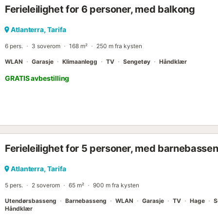
Ferieleilighet for 6 personer, med balkong
deg tilkoblet og underholdt under oppholdet. "La Tortuguita" tilbyr
maritime miljøet til det fulle. Du kan slappe av på terrassen, hvor du
se på havet. I tillegg gir nærheten til stranden deg muligheten til å 
Atlanterra, Tarifa
eller drive med spennende vannsport. Med sin privilegerte beliggenhe
6 pers.
3 soverom
168 m²
250 m fra kysten
WLAN
Garasje
Klimaanlegg
TV
Sengetøy
Håndklær
GRATIS avbestilling
Ferieleilighet for 5 personer, med barnebasse
Atlanterra, Tarifa
5 pers.
2 soverom
65 m²
900 m fra kysten
Utendørsbasseng
Barnebasseng
WLAN
Garasje
TV
Hage
S
Håndklær