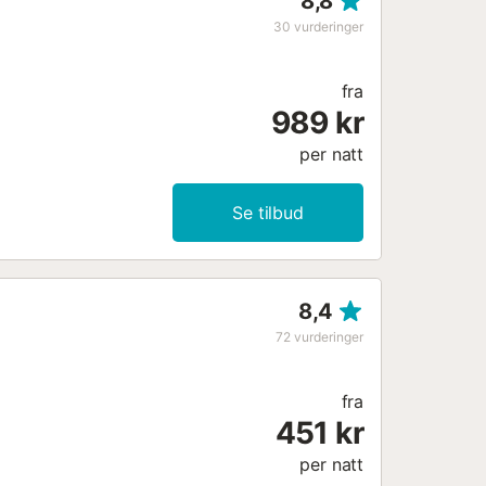
8,8
30
vurderinger
fra
989 kr
per natt
Se tilbud
8,4
72
vurderinger
fra
451 kr
per natt