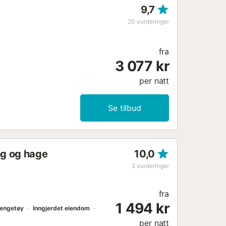
9,7
 også uteområder for å nyte det
 kan sole deg, lese en bok eller bare
20
vurderinger
dykke ned i det krystallklare vannet
t foran str...
fra
3 077 kr
per natt
Se tilbud
ng og hage
10,0
2
vurderinger
fra
1 494 kr
engetøy
Inngjerdet eiendom
per natt