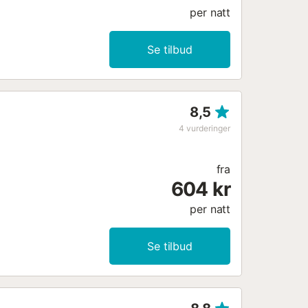
per natt
Se tilbud
8,5
4
vurderinger
fra
604 kr
per natt
Se tilbud