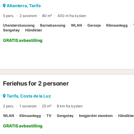
Atlanterra, Tarifa
5 pers.
2 soverom
80 m²
400 m fra kysten
Utendørsbasseng
Barnebasseng
WLAN
Garasje
Klimaanlegg
Sengetøy
Håndklær
GRATIS avbestilling
Feriehus for 2 personer
Tarifa, Costa de la Luz
2 pers.
1 soverom
25 m²
8 km fra kysten
WLAN
Klimaanlegg
TV
Sengetøy
Inngjerdet eiendom
Håndklæ
GRATIS avbestilling