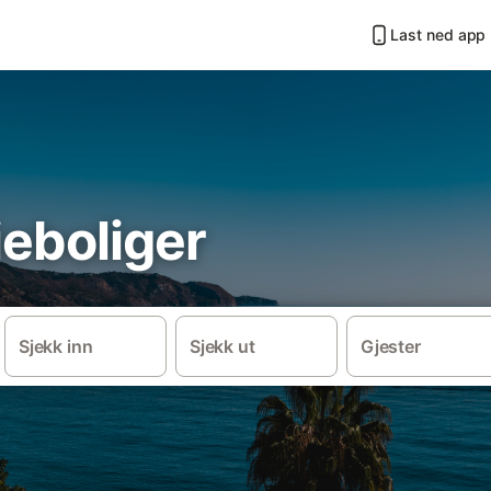
Last ned app
ieboliger
Sjekk inn
Sjekk ut
Gjester