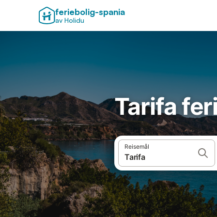
feriebolig-spania
av Holidu
Tarifa fer
Reisemål