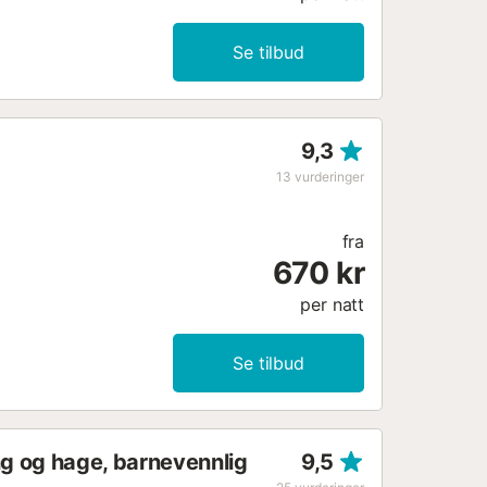
Se tilbud
9,3
13
vurderinger
fra
670 kr
per natt
Se tilbud
ng og hage, barnevennlig
9,5