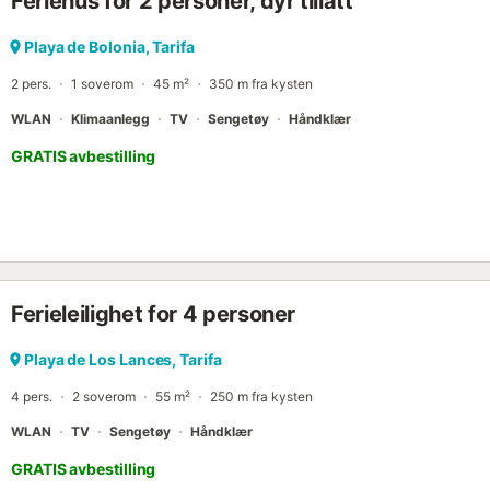
Feriehus for 2 personer, dyr tillatt
Playa de Bolonia, Tarifa
2 pers.
1 soverom
45 m²
350 m fra kysten
WLAN
Klimaanlegg
TV
Sengetøy
Håndklær
GRATIS avbestilling
Ferieleilighet for 4 personer
Playa de Los Lances, Tarifa
4 pers.
2 soverom
55 m²
250 m fra kysten
WLAN
TV
Sengetøy
Håndklær
GRATIS avbestilling