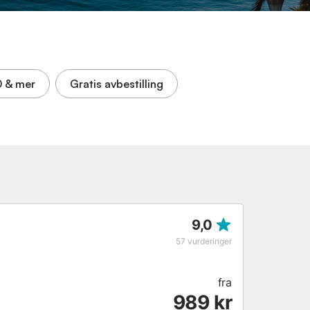
0
& mer
Gratis avbestilling
9,0
57
vurderinger
fra
989 kr