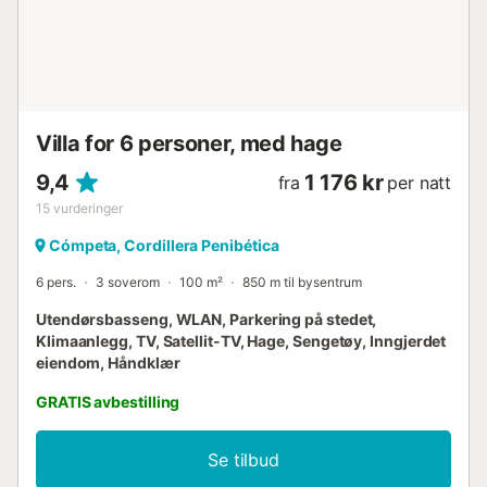
Kjøreavstand til Malaga flyplass: 72 km. Gratis parkering er
tilgjengelig på eiendommen. Kjæledyr er ikke tillatt....
Villa for 6 personer, med hage
9,4
1 176 kr
fra
per natt
15
vurderinger
Cómpeta, Cordillera Penibética
6 pers.
3 soverom
100 m²
850 m til bysentrum
Utendørsbasseng, WLAN, Parkering på stedet,
Klimaanlegg, TV, Satellit-TV, Hage, Sengetøy, Inngjerdet
eiendom, Håndklær
GRATIS avbestilling
Se tilbud