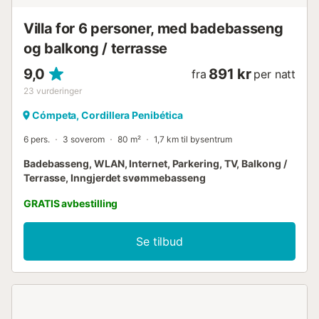
Villa for 6 personer, med badebasseng
og balkong / terrasse
9,0
891 kr
fra
per natt
23
vurderinger
Cómpeta, Cordillera Penibética
6 pers.
3 soverom
80 m²
1,7 km til bysentrum
Badebasseng, WLAN, Internet, Parkering, TV, Balkong /
Terrasse, Inngjerdet svømmebasseng
GRATIS avbestilling
Se tilbud