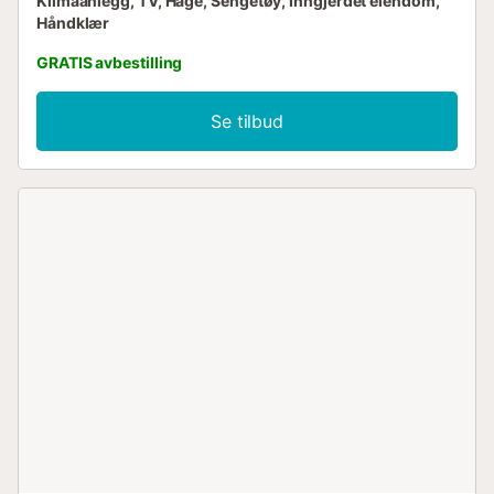
Klimaanlegg, TV, Hage, Sengetøy, Inngjerdet eiendom,
Håndklær
GRATIS avbestilling
Se tilbud