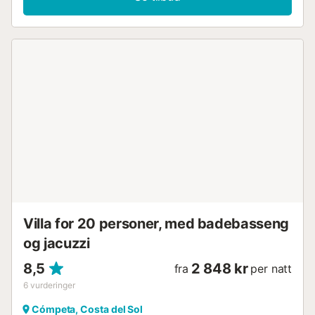
Villa for 20 personer, med badebasseng
og jacuzzi
8,5
2 848 kr
fra
per natt
6
vurderinger
Cómpeta, Costa del Sol