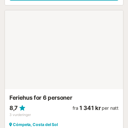
Feriehus for 6 personer
8,7
1 341 kr
fra
per natt
3
vurderinger
Cómpeta, Costa del Sol