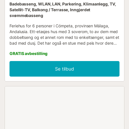
Badebasseng, WLAN, LAN, Parkering, Klimaanlegg, TV,
Satellit-TV, Balkong / Terrasse, Inngjerdet
svømmebasseng
Feriehus for 6 personer i Cómpeta, provinsen Málaga,
Andalusia. Ett-etasjes hus med 3 soverom, to av dem med
dobbeltseng og et annet rom med to enkeltsenger, samt et
bad med dusj. Det har også en stue med peis hvor dere
kan tilbringe tid med familie og venner. Kjøkkenet er
GRATIS avbestilling
amerikansk og utstyrt med alt du trenger for å lage
favorittrettene dine. Utenfor finner vi terrassen,
plenområde, grill og to private bassenger, et lite for barn
Se tilbud
med vannstråle og et annet større basseng. Huset ligger i
et privilegert område i Axarquía i Málaga, mellom
Cómpeta, en fjellandsby (5 km grusvei), og Torrox, en
strandby (12 km hvorav: 6 km er fjellveier, 2 km grusvei og
2 km uten asfalt). Området er preget av svinger og
stigninger, typisk for fjellområdet der huset ligger....