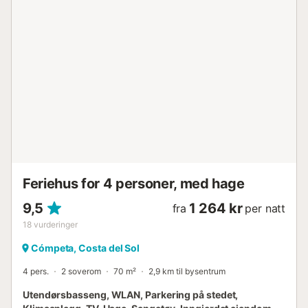
Feriehus for 4 personer, med hage
9,5
1 264 kr
fra
per natt
18
vurderinger
Cómpeta, Costa del Sol
4 pers.
2 soverom
70 m²
2,9 km til bysentrum
Utendørsbasseng, WLAN, Parkering på stedet,