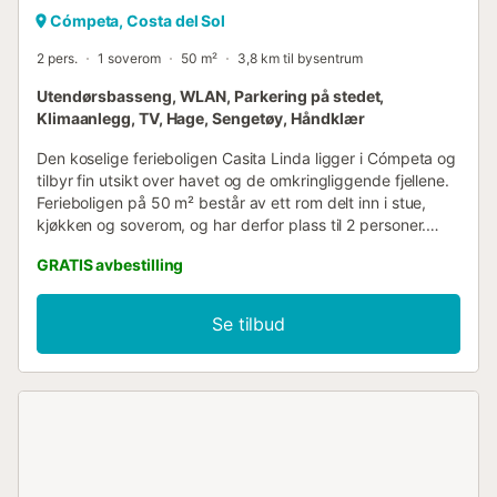
Cómpeta, Costa del Sol
2 pers.
1 soverom
50 m²
3,8 km til bysentrum
Utendørsbasseng, WLAN, Parkering på stedet,
Klimaanlegg, TV, Hage, Sengetøy, Håndklær
Den koselige ferieboligen Casita Linda ligger i Cómpeta og
tilbyr fin utsikt over havet og de omkringliggende fjellene.
Ferieboligen på 50 m² består av ett rom delt inn i stue,
kjøkken og soverom, og har derfor plass til 2 personer.
Ytterligere fasiliteter inkluderer Wi-Fi, en vaskemaskin samt
GRATIS avbestilling
en TV. Barneseng og barnestol er tilgjengelig mot en
ekstra avgift. Høydepunktet ved denne boligen er
utendørsområdet med en åpen terrasse og grill. Vær
Se tilbud
oppmerksom på at pergolaen og utekjøkkenet tilhører
hovedhuset og er reservert for eierne. Et felles uteområde,
bestående av et basseng, en hage og solsenger, står også
til din disposisjon. Gange/kjøring til nærmeste restaurant: 7
km. Gange/kjøring til nærmeste kafé: 6,43 km.
Gange/kjøring til nærmeste bar: 6,55 km. Gange/kjøring til
nærmeste supermarked: 6,95 km. Gange/kjøring til
stranden: 11 km Playa de Torrox. Gange/kjøring til