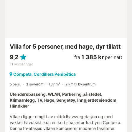
Villa for 5 personer, med hage, dyr tillatt
9,2
1 385 kr
fra
per natt
11
vurderinger
Cómpeta, Cordillera Penibética
5 pers.
3 soverom
137 m²
2 km til bysentrum
Utendørsbasseng, WLAN, Parkering på stedet,
Klimaanlegg, TV, Hage, Sengetøy, Inngjerdet eiendom,
Håndklær
Villaen ligger omgitt av middelhavsvegetasjon og med
vakker havutsikt, kun en kort spasertur fra byen Cómpeta.
Denne to-etasjes villaen kombinerer moderne fasiliteter