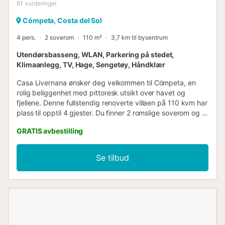
61
vurderinger
Cómpeta, Costa del Sol
4 pers.
2 soverom
110 m²
3,7 km til bysentrum
Utendørsbasseng, WLAN, Parkering på stedet,
Klimaanlegg, TV, Hage, Sengetøy, Håndklær
Casa Livernana ønsker deg velkommen til Cómpeta, en
rolig beliggenhet med pittoresk utsikt over havet og
fjellene. Denne fullstendig renoverte villaen på 110 kvm har
plass til opptil 4 gjester. Du finner 2 romslige soverom og 1
stort bad. Det fullt utstyrte kjøkkenet har en kaffemaskin
GRATIS avbestilling
med kapsler og et begrenset antall kapsler. Fasiliteter
inkluderer Wi-Fi egnet for videosamtaler, klimaanlegg, TV
og vaskemaskin. Familier som reiser med små barn vil
Se tilbud
sette pris på tilgjengeligheten av barneseng og barnestol.
Gå utenfor for å nyte din private hage, overbygd terrasse
og en åpen terrasse, alt perfekt for avslapning og soling
mens du nyter utsikten over havet og fjellene. En privat
grill er tilgjengelig for utendørs måltider, og en utendørs
dusj gir en forfriskende avkjøling. Det private
utendørsbassenget er åpent fra april til oktober. Privat