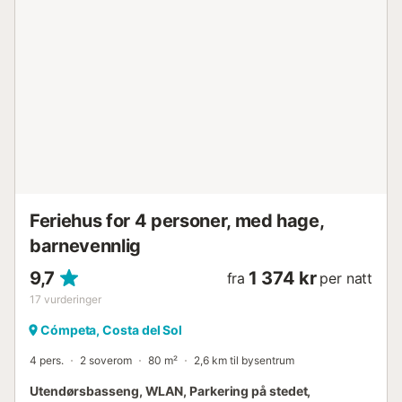
flyplassen: 66,2 km Malaga - Costa del Sol. Gratis
parkering er tilgjengelig på eiendommen. Kjæledyr er ikke
tillatt. Klimaanlegg er foreløpig ikke tilgjengelig.
Badehåndklær for bassenget og stranden er ikke
inkludert. Røyking er ikke tillatt inne i bygningen....
Feriehus for 4 personer, med hage,
barnevennlig
9,7
1 374 kr
fra
per natt
17
vurderinger
Cómpeta, Costa del Sol
4 pers.
2 soverom
80 m²
2,6 km til bysentrum
Utendørsbasseng, WLAN, Parkering på stedet,