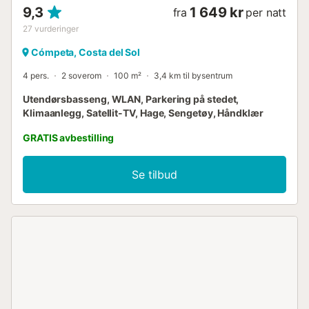
9,3
1 649 kr
fra
per natt
27
vurderinger
Cómpeta, Costa del Sol
4 pers.
2 soverom
100 m²
3,4 km til bysentrum
Utendørsbasseng, WLAN, Parkering på stedet,
Klimaanlegg, Satellit-TV, Hage, Sengetøy, Håndklær
GRATIS avbestilling
Se tilbud