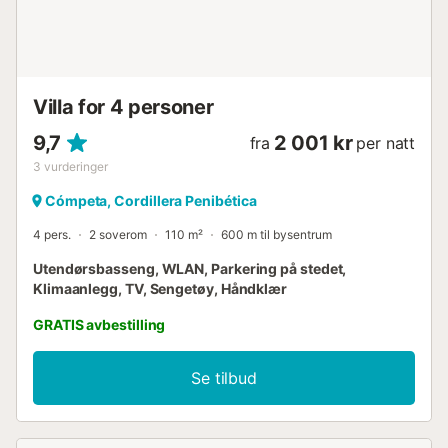
Villa for 4 personer
9,7
2 001 kr
fra
per natt
3
vurderinger
Cómpeta, Cordillera Penibética
4 pers.
2 soverom
110 m²
600 m til bysentrum
Utendørsbasseng, WLAN, Parkering på stedet,
Klimaanlegg, TV, Sengetøy, Håndklær
GRATIS avbestilling
Se tilbud