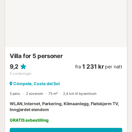
parkeringsplass på eiendommen er tilgjengelig. Vær
oppmerksom på at kjæledyr ikke er tillatt, røyking er ikke
tillatt, og fester eller arrangementer er strengt forbudt.
Området rundt byr på en rekke aktiviteter, inkludert
strandbesøk, fotturer i fjellene, samt landeveis- og
terrengsykling....
Villa for 5 personer
9,2
1 231 kr
fra
per natt
5
vurderinger
Cómpeta, Costa del Sol
5 pers.
2 soverom
75 m²
2,4 km til bysentrum
WLAN, Internet, Parkering, Klimaanlegg, Flatskjerm TV,
Inngjerdet eiendom
GRATIS avbestilling