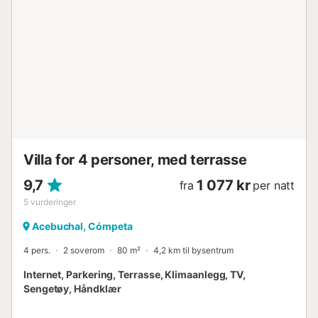
Villa for 4 personer, med terrasse
9,7
1 077 kr
fra
per natt
5
vurderinger
Acebuchal, Cómpeta
4 pers.
2 soverom
80 m²
4,2 km til bysentrum
Internet, Parkering, Terrasse, Klimaanlegg, TV,
Sengetøy, Håndklær