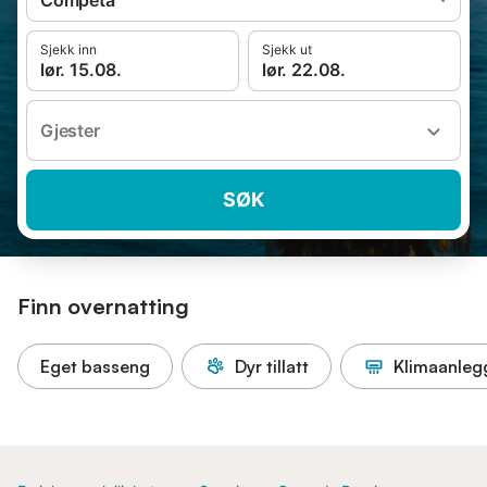
Cómpeta
Sjekk inn
Sjekk ut
lør. 15.08.
lør. 22.08.
Gjester
SØK
Finn overnatting
Eget basseng
Dyr tillatt
Klimaanleg