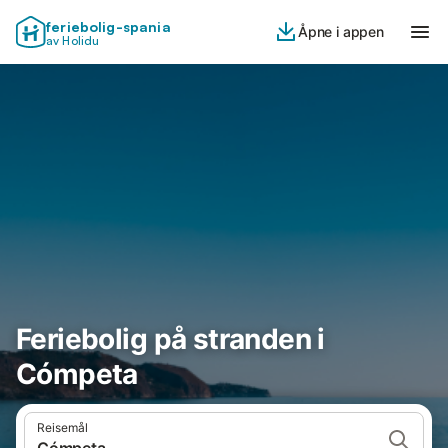
feriebolig-spania
Åpne i appen
av Holidu
Feriebolig på stranden i
Cómpeta
Reisemål