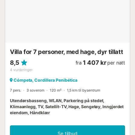
Villa for 7 personer, med hage, dyr tillatt
8,5
1 407 kr
fra
per natt
4
vurderinger
Cómpeta, Cordillera Penibética
7 pers.
3 soverom
120 m²
1,5 km til bysentrum
Utendørsbasseng, WLAN, Parkering på stedet,
Klimaanlegg, TV, Satellit-TV, Hage, Sengetøy, Inngjerdet
eiendom, Håndklær
Se tilbud