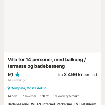
Villa for 14 personer, med balkong /
terrasse og badebasseng
9,1
2 496 kr
fra
per natt
14
vurderinger
Cómpeta, Costa del Sol
14 pers.
7 soverom
170 m²
1,9 km til bysentrum
Badebasseng, WLAN, Internet, Parkering, TV, Flatskjerm