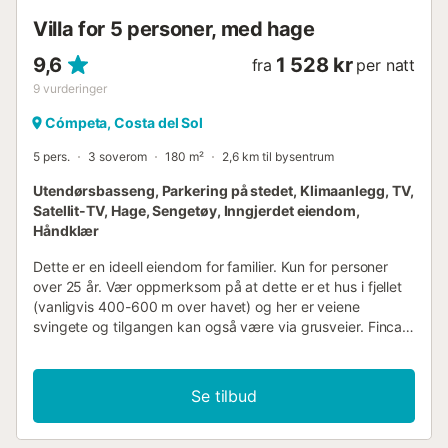
Villa for 5 personer, med hage
9,6
1 528 kr
fra
per natt
9
vurderinger
Cómpeta, Costa del Sol
5 pers.
3 soverom
180 m²
2,6 km til bysentrum
Utendørsbasseng, Parkering på stedet, Klimaanlegg, TV,
Satellit-TV, Hage, Sengetøy, Inngjerdet eiendom,
Håndklær
Dette er en ideell eiendom for familier. Kun for personer
over 25 år. Vær oppmerksom på at dette er et hus i fjellet
(vanligvis 400-600 m over havet) og her er veiene
svingete og tilgangen kan også være via grusveier. Finca
la Isla, som ligger nær Cómpeta, tilbyr en unik andalusisk
ferieopplevelse på Costa del Sol, omgitt av Sierra Almijara
med fantastisk utsikt over Middelhavet og fjell opp til 2065
Se tilbud
meter. De romslige uteområdene har forskjellige fredelige
steder, inkludert terrasser, en hage med frukttrær og et
bassengområde med grotte og fossefall, perfekt for å kjøle