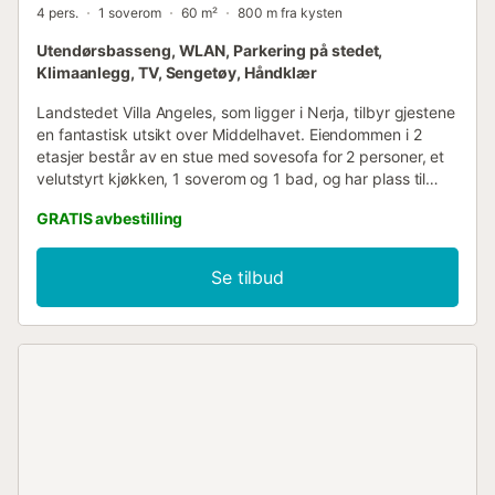
4 pers.
1 soverom
60 m²
800 m fra kysten
Utendørsbasseng, WLAN, Parkering på stedet,
Klimaanlegg, TV, Sengetøy, Håndklær
Landstedet Villa Angeles, som ligger i Nerja, tilbyr gjestene
en fantastisk utsikt over Middelhavet. Eiendommen i 2
etasjer består av en stue med sovesofa for 2 personer, et
velutstyrt kjøkken, 1 soverom og 1 bad, og har plass til
opptil 4 gjester. En romslig spisestue gir spektakulær
GRATIS avbestilling
panoramautsikt over Nerja, Frigiliana, Torrox, fjellene og
havet. Andre fasiliteter inkluderer Wi-Fi, TV, klimaanlegg og
vaskemaskin. Barneseng og barnestol er også tilgjengelig.
Se tilbud
Denne eiendommen tilbyr et privat uteområde med
basseng, overbygd terrasse og grill. Bassenget ligger 20
meter fra huset og nås via en egen inngang. Med
fantastisk utsikt over havet, ligger eiendommen bare en
kort kjøretur fra sentrum av Nerja, Frigiliana og de
fantastiske fjellkjedene Sierra de Almijara og Sierra de
Alhama. En parkeringsplass er tilgjengelig på eiendommen.
Familier med barn er velkomne. Kjæledyr, røyking og
feiring av arrangementer er ikke tillatt. Overnattingsstedet
har ett soverom og en stue med en komfortabel sovesofa.