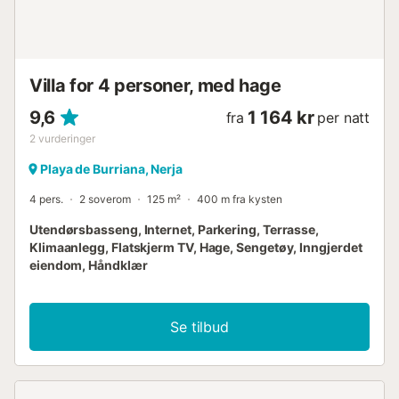
Villa for 4 personer, med hage
9,6
1 164 kr
fra
per natt
2
vurderinger
Playa de Burriana, Nerja
4 pers.
2 soverom
125 m²
400 m fra kysten
Utendørsbasseng, Internet, Parkering, Terrasse,
Klimaanlegg, Flatskjerm TV, Hage, Sengetøy, Inngjerdet
eiendom, Håndklær
Se tilbud