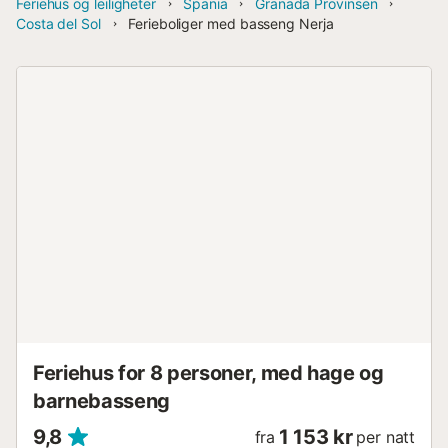
Feriehus og leiligheter
Spania
Granada Provinsen
Costa del Sol
Ferieboliger med basseng Nerja
Feriehus for 8 personer, med hage og
barnebasseng
9,8
1 153 kr
fra
per natt