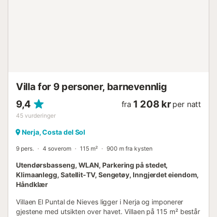
Vær oppmerksom på at badet ligger i første etasje og nås
via en trapp....
Villa for 9 personer, barnevennlig
9,4
1 208 kr
fra
per natt
45
vurderinger
Nerja, Costa del Sol
9 pers.
4 soverom
115 m²
900 m fra kysten
Utendørsbasseng, WLAN, Parkering på stedet,
Klimaanlegg, Satellit-TV, Sengetøy, Inngjerdet eiendom,
Håndklær
Villaen El Puntal de Nieves ligger i Nerja og imponerer
gjestene med utsikten over havet. Villaen på 115 m² består