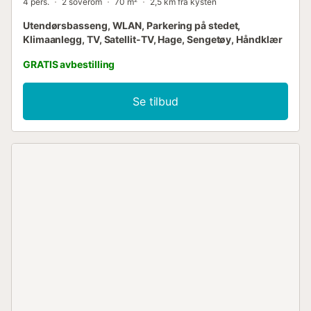
4 pers.
2 soverom
70 m²
2,5 km fra kysten
Utendørsbasseng, WLAN, Parkering på stedet,
Klimaanlegg, TV, Satellit-TV, Hage, Sengetøy, Håndklær
GRATIS avbestilling
Se tilbud