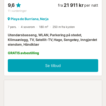
9,6
21 911 kr
fra
per natt
11
vurderinger
Playa de Burriana, Nerja
7 pers.
4 soverom
180 m²
250 m fra kysten
Utendørsbasseng, WLAN, Parkering på stedet,
Klimaanlegg, TV, Satellit-TV, Hage, Sengetøy, Inngjerdet
eiendom, Håndklær
GRATIS avbestilling
Se tilbud