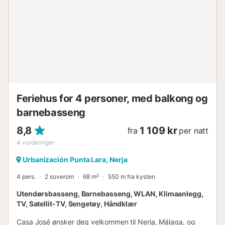
Feriehus for 4 personer, med balkong og
barnebasseng
8,8
1 109 kr
fra
per natt
4
vurderinger
Urbanización Punta Lara, Nerja
4 pers.
2 soverom
68 m²
550 m fra kysten
Utendørsbasseng, Barnebasseng, WLAN, Klimaanlegg,
TV, Satellit-TV, Sengetøy, Håndklær
Casa José ønsker deg velkommen til Nerja, Málaga, og