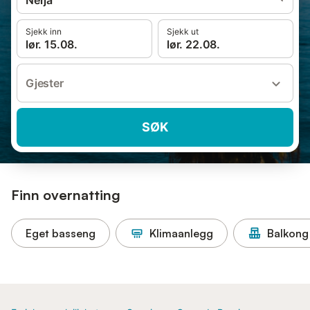
Nerja
Sjekk inn
Sjekk ut
lør. 15.08.
lør. 22.08.
Gjester
SØK
Finn overnatting
Eget basseng
Klimaanlegg
Balkong 