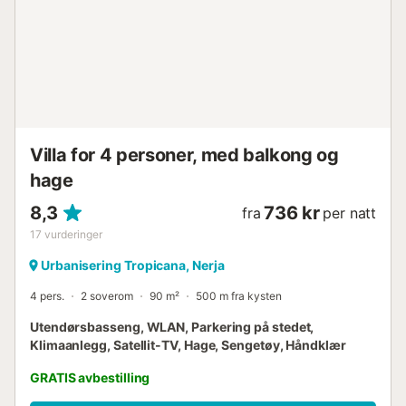
WC og servant. To sett med terrassedører fra
stue/spisestuen fører ut til de store terrassene. I første
etasje er hovedsoverommet med 1 dobbeltseng, mens det
andre soverommet har 2 enkeltsenger, og begge har store
innebygde garderober. Det er også et bad med
badekar/dusj, bidé, WC og servant. I andre etasje er det to
soverom, hvert med 1 dobbeltseng, store innebygde
garderober og et sett med terrass...
Villa for 4 personer, med balkong og
hage
8,3
736 kr
fra
per natt
17
vurderinger
Urbanisering Tropicana, Nerja
4 pers.
2 soverom
90 m²
500 m fra kysten
Utendørsbasseng, WLAN, Parkering på stedet,
Klimaanlegg, Satellit-TV, Hage, Sengetøy, Håndklær
GRATIS avbestilling