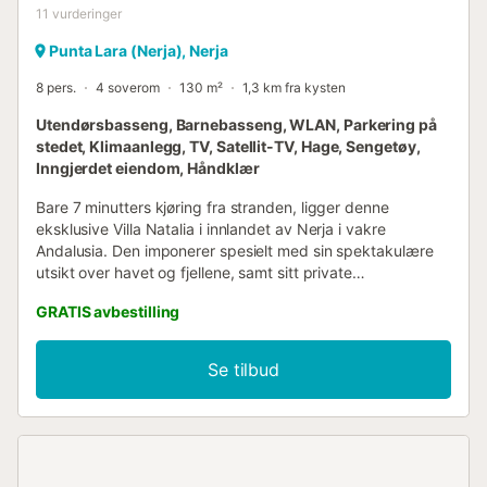
11
vurderinger
Punta Lara (Nerja), Nerja
8 pers.
4 soverom
130 m²
1,3 km fra kysten
Utendørsbasseng, Barnebasseng, WLAN, Parkering på
stedet, Klimaanlegg, TV, Satellit-TV, Hage, Sengetøy,
Inngjerdet eiendom, Håndklær
Bare 7 minutters kjøring fra stranden, ligger denne
eksklusive Villa Natalia i innlandet av Nerja i vakre
Andalusia. Den imponerer spesielt med sin spektakulære
utsikt over havet og fjellene, samt sitt private
svømmebasseng og barnebasseng. Den stilig innredede
GRATIS avbestilling
villaen er ideell for ferier med familie eller venner. Den har
en stue, et velutstyrt kjøkken med oppvaskmaskin, 4
soverom, 2 bad og har plass til 8 personer. Ytterligere
Se tilbud
fasiliteter inkluderer Wi-Fi (egnet for videosamtaler),
klimaanlegg, SAT-TV og DVD-spiller. Den barnevennlige
boligen tilbyr også en barneseng og en barnestol. I
uteområdet finner du en balkong med komfortable
sitteplasser og et vakkert basseng, som også passer for