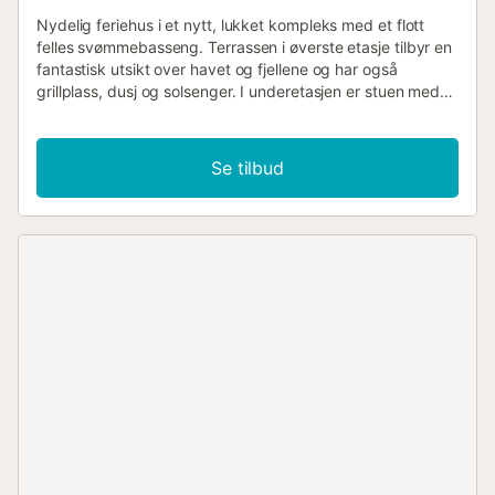
Nydelig feriehus i et nytt, lukket kompleks med et flott
felles svømmebasseng. Terrassen i øverste etasje tilbyr en
fantastisk utsikt over havet og fjellene og har også
grillplass, dusj og solsenger. I underetasjen er stuen med
tilgang til den overbygde verandaen og terrassen. Nerja er
et relativt rolig område i motsetning til kjas og mas i den
vestlige delen av Málaga. Besøk de berømte grottene i
Se tilbud
Nerja og de unike buktene, som imidlertid bare kan nås til
fots. Her kan du nyte den eksepsjonelle naturen og det
beste klimaet i Sør-Spania, både om vinteren og
sommeren. Utforsk de vakre kystferiestedene i Almeria
eller gå på ski i Sierra Nevada i nærheten av Granada. Det
ekstremt kontrastfylte landskapet i regionen sørger for en
unik ferieopplevelse! Nerja tilbyr en rekke barer og
restauranter med områdets typiske tapas. Hvis du reiser
med flere familier eller større grupper, kan EAN846 ved
siden av også leies, med plass til totalt 14 personer....