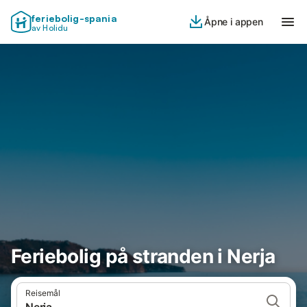
feriebolig-spania
Åpne i appen
av Holidu
Feriebolig på stranden i Nerja
Reisemål