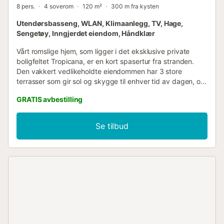
8 pers.
4 soverom
120 m²
300 m fra kysten
Utendørsbasseng, WLAN, Klimaanlegg, TV, Hage,
Sengetøy, Inngjerdet eiendom, Håndklær
Vårt romslige hjem, som ligger i det eksklusive private
boligfeltet Tropicana, er en kort spasertur fra stranden.
Den vakkert vedlikeholdte eiendommen har 3 store
terrasser som gir sol og skygge til enhver tid av dagen, og
ligger rett over veien fra den kilometerlange Playazo-
GRATIS avbestilling
stranden med sitt utvalg av barer og sjømatrestauranter.
Huset ligger mellom det praktfulle landskapet i Almijara-
fjellene og middelhavskysten, og er bare to minutters
Se tilbud
gange fra det attraktive svømmebasseng- og
restaurantkomplekset som kun er for privat bruk av
Tropicana-beboere og deres gjester. Parkering er ikke noe
problem med enkel tilgang rett utenfor. Taxi til Nerja koster
kun 6 euro og tar bare 5 minutter. Med den vakre naturen
som bakteppe tar turen inn til Nerja langs den flate
strandveien (opplyst om natten) bare ca. 25 minutter og er
et av feriens høydepunkter. På bakkeplan finner du den
komfortable, lyse stue/spisestuen med vakre møbler i
rotting, et moderne, fullt utstyrt kjøkken, gjestetoalett med