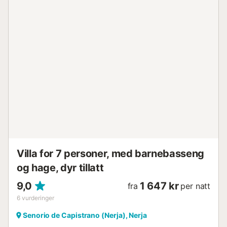
frittliggende eiendom, ideelt plassert langs kystveien
mellom feriestedene Torrox Costa og Nerja. Du finner
Guilche-stranden innen lett gangavstand, pluss en hel
rekke strender og noen flotte fiskerestauranter lenger
langs den pittoreske kystlinjen, alt lett tilgjengelig med bil.
Sentrum av Nerja er mindre enn 10 minutters kjøring unna,
med et fantastisk utvalg av restauranter, barer og butikker
å oppdage. Vår villa Ladera Sol ligger ved siden av.
Hovedbasseng: 6 x 3,5 meter, dybde 1,1 - 1,3 meter.
Bassengoppvarming er ikke tilgjengelig i juli og august.
Hovedreisende må være 21 år eller eldre....
Villa for 7 personer, med barnebasseng
og hage, dyr tillatt
9,0
1 647 kr
fra
per natt
6
vurderinger
Senorio de Capistrano (Nerja), Nerja