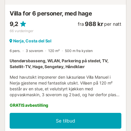
Villa for 6 personer, med hage
9,2
988 kr
fra
per natt
66
vurderinger
Nerja, Costa del Sol
6 pers.
3 soverom
120 m²
500 m fra kysten
Utendørsbasseng, WLAN, Parkering på stedet, TV,
Satellit-TV, Hage, Sengetøy, Håndklær
Med havutsikt imponerer den luksuriøse Villa Manuel i
Nerja gjestene med fantastisk utsikt. Villaen på 120 m²
består av en stue, et velutstyrt kjøkken med
oppvaskmaskin, 3 soverom og 2 bad, og har derfor plass
til 6 personer. Ytterligere fasiliteter inkluderer Wi-Fi,
GRATIS avbestilling
klimaanlegg (på alle soverom) samt vaskemaskin.
Høydepunktet ved denne boligen er dens private
uteområde med et basseng (åpent hele året), en hage,
Se tilbud
hagemøbler, en åpen terrasse, en grill og en utendørs dusj.
Gå-/kjøreavstand til nærmeste restaurant: 586m.