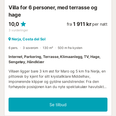
Villa for 6 personer, med terrasse og
hage
10,0
1 911 kr
fra
per natt
3
vurderinger
Nerja, Costa del Sol
6 pers.
3 soverom
130 m²
500 m fra kysten
Internet, Parkering, Terrasse, Klimaanlegg, TV, Hage,
Sengetøy, Håndklær
Villaen ligger bare 3 km øst for Maro og 5 km fra Nerja, en
pittoresk by kjent for sitt krystallklare Middelhav,
imponerende klipper og gyldne sandstrender. Fra den
forhøyede posisjonen kan du nyte spektakulær havutsikt,
et perfekt sted for å oppleve rolige morgener og
uforglemmelige solnedganger. Området kombinerer natur
med nærhet til alt Nerja har å tilby: fra den ikoniske Balcón
Se tilbud
de Europa med panoramautsikt over hele kysten, til
sjarmerende strender og viker som Burriana, Calahonda og