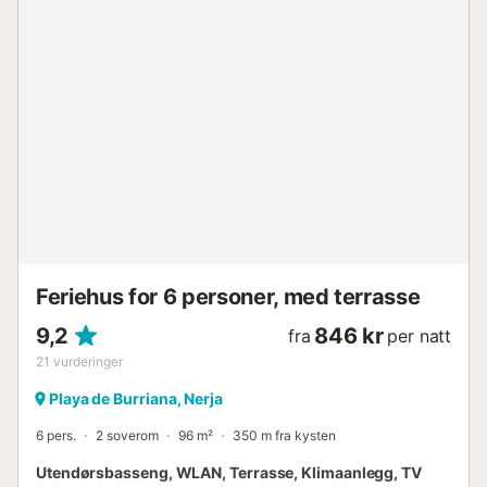
Feriehus for 6 personer, med terrasse
9,2
846 kr
fra
per natt
21
vurderinger
Playa de Burriana, Nerja
6 pers.
2 soverom
96 m²
350 m fra kysten
Utendørsbasseng, WLAN, Terrasse, Klimaanlegg, TV