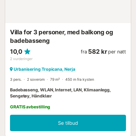
Villa for 3 personer, med balkong og
badebasseng
10,0
582 kr
fra
per natt
2
vurderinger
Urbanisering Tropicana, Nerja
3 pers.
2 soverom
79 m²
450 m fra kysten
Badebasseng, WLAN, Internet, LAN, Klimaanlegg,
Sengetøy, Håndklær
GRATIS avbestilling
Se tilbud