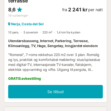
terrasse
8,6
2 241 kr
fra
per natt
18
vurderinger
Nerja, Costa del Sol
10 pers.
5 soverom
220 m²
1,4 km fra kysten
Utendørsbasseng, Internet, Parkering, Terrasse,
Klimaanlegg, TV, Hage, Sengetøy, Inngjerdet eiendom
"Romeral", 7-roms rekkehus 220 m2 over 3 plan. Romslig
og lys, praktisk og komfortabel møblering: stue/spisestue
med digital-TV, internasjonale TV-kanaler, flatskjerm,
elektrisk oppvarming og vifte. Utgang til pergola, til
uteplass, til svømmebasseng. 1 rom med 2 senger (90 cm,
GRATIS avbestilling
lengde 190 cm), dusj/WC (privat) vifte. 1 rom med 1 fransk
seng (150 cm, lengde 190 cm), klimaanlegg og vifte.
Kjøkken (4 kokeplater, stekeovn, oppvaskmaskin,
Se tilbud
brødrister, vannkoker, mikrobølgeovn, fryser, elektrisk
kaffemaskin). Bad/bidé/WC, dusj/WC, separat WC. I
underetasjen: spisestue. 1 rom med 2 senger (90 cm,
lengde 190 cm), klimaanlegg og vifte. 1 rom med 1 fransk