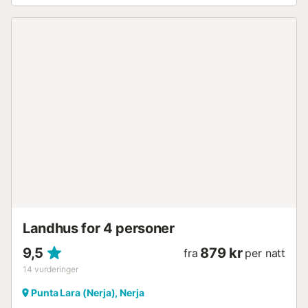
Gå-/kjøreavstand til nærmeste kafé: 2,17 km.
Gå-/kjøreavstand til nærmeste bar: 1,25 km.
Gå-/kjøreavstand til nærmeste supermarked: 1,94 km.
Gå-/kjøreavstand til strand: 500 m Playazo Beach. Gratis
parkering er tilgjengelig på eiendommen. Hvis du reiser
med mer enn ett kjæledyr, vennligst spør først. Barneseng
og barnestol er tilgjengelig på forespørsel. Grupper med
unge mennesker er ikke tillatt. Eiendommen tilbyr
hjemmelagde/lokaldyrkede produkter....
Landhus for 4 personer
9,5
879 kr
fra
per natt
14
vurderinger
Punta Lara (Nerja), Nerja