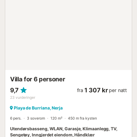
yngre gjester. Tilbring avslappende timer her på
solsengene ved bassengkanten eller tilbered deilige
måltider på den private grillen for å nyte utendørs med
dine kjære på den delvis overbygde terrassen.
Eiendommen har også en privat hage, utendørs dusj og et
biljardbord. Innen 10 minutters kjøring kan du nå sentrum
av Nerja (4,4 km) med sine mange butikker, restauranter,
kafeer og barer, og nærmeste supermarked er 8 minutters
kjøring unna (4 km). På bare noen få minutters kjøring
finner du vakre sandstrender, inkludert El Limite Nerja (7
min), Playa Nerja (9 min) og Playa Torrecilla (11 min). Her
er variasjon i soling og bading i havet garantert. Parkering
er tilgjengelig på eiendommen. Kjæle...
Villa for 6 personer
9,7
1 307 kr
fra
per natt
23
vurderinger
Playa de Burriana, Nerja
6 pers.
3 soverom
120 m²
450 m fra kysten
Utendørsbasseng, WLAN, Garasje, Klimaanlegg, TV,
Sengetøy, Inngjerdet eiendom, Håndklær