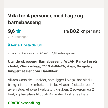
Villa for 4 personer, med hage og
barnebasseng
9,6
802 kr
fra
per natt
79
vurderinger
Nerja, Costa del Sol
4 pers.
2 soverom
70 m²
1,8 km fra kysten
Utendørsbasseng, Barnebasseng, WLAN, Parkering på
stedet, Klimaanlegg, TV, Satellit-TV, Hage, Sengetøy,
Inngjerdet eiendom, Håndklær
Villaen Casa de JuneMor, som ligger i Nerja, har alt du
trenger for en komfortabel ferie. Villaen i 2 etasjer består
av en stue, et svært velutstyrt kjøkken, 2 soverom og 2
bad, og har plass til opptil 4 gjester. Ekstra fasiliteter
inkluderer Wi-Fi (egnet for videosamtaler), klimaanlegg,
GRATIS avbestilling
vaskemaskin og TV. Barneseng er også tilgjengelig. Ditt