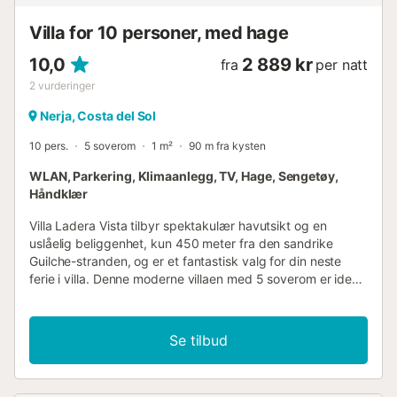
Villa for 10 personer, med hage
10,0
2 889 kr
fra
per natt
2
vurderinger
Nerja, Costa del Sol
10 pers.
5 soverom
1 m²
90 m fra kysten
WLAN, Parkering, Klimaanlegg, TV, Hage, Sengetøy,
Håndklær
Villa Ladera Vista tilbyr spektakulær havutsikt og en
uslåelig beliggenhet, kun 450 meter fra den sandrike
Guilche-stranden, og er et fantastisk valg for din neste
ferie i villa. Denne moderne villaen med 5 soverom er ideell
for store familier og grupper, med en sosial stue og en
fantastisk takterrasse. Du vil være mindre enn 10 minutters
kjøring fra sentrum av Nerja, med mange barer og
Se tilbud
restauranter pluss en fantastisk kystlinje å oppdage.
Bassengoppvarming, WiFi og klimaanlegg/oppvarming i
alle soverom og stue er inkludert. Villa Ladera Vista er en