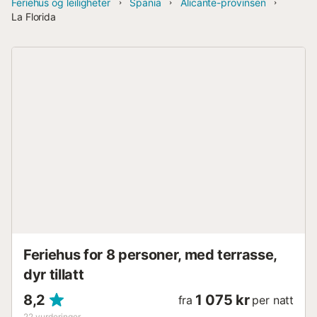
Feriehus og leiligheter
Spania
Alicante-provinsen
La Florida
Feriehus for 8 personer, med terrasse,
dyr tillatt
8,2
1 075 kr
fra
per natt
22
vurderinger