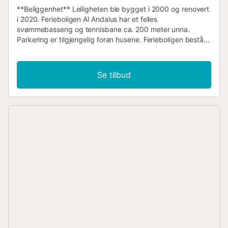
**Beliggenhet** Leiligheten ble bygget i 2000 og renovert
i 2020. Ferieboligen Al Andalus har et felles
svømmebasseng og tennisbane ca. 200 meter unna.
Parkering er tilgjengelig foran husene. Ferieboligen består
av to rekker med hus og bungalower. Fra den romslige
takterrassen på 50 m² kan gjestene nyte fantastisk
havutsikt. Området rundt tilbyr en rekke fasiliteter,
Se tilbud
inkludert puber, ølhager, barer, supermarkeder, bilutleie,
suvenirbutikker, en lekeplass og et grøntområde for
avslapning. Det store kjøpesenteret La Zenia Boulevard
ligger ca. 2 km unna. Ferienboligen ligger på Costa Blanca i
Orihuela-Costa, innenfor komplekset Al Andalus 2.
Torrevieja er bare en kort kjøretur unna, mens Alicante i
sør, San Pedro ved innlandshavet La Manga og Cartagena
også er lett tilgjengelig. **Interiør** Denne velmøblerte 3-
roms leiligheten på 62 m² tilbyr et komfortabelt opphold.
Den har ett soverom med dobbeltseng og et annet med to
enkeltsenger. Det innebygde kjøkkenet er fullt utstyrt med
elektrisk komfyr, innebygde skap, kjøkkenvifte,
kjøle-/fryseskap og vaskemaskin. Stue- og spiseområdet
har en garderobe med TV og satellittforbindelse
(mottaker), en sofa som kan brukes som ekstra soveplass,