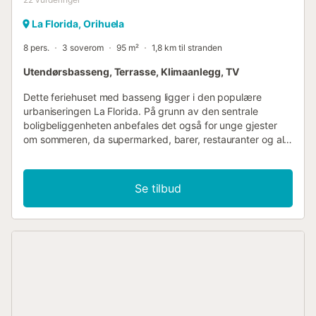
La Florida, Orihuela
8 pers.
3 soverom
95 m²
1,8 km til stranden
Utendørsbasseng, Terrasse, Klimaanlegg, TV
Dette feriehuset med basseng ligger i den populære
urbaniseringen La Florida. På grunn av den sentrale
boligbeliggenheten anbefales det også for unge gjester
om sommeren, da supermarked, barer, restauranter og alle
tjenester er i nærheten. Par med barn eller store familier er
også alltid velkomne her. Ved enden av bassenget er det
et grillområde med sittegruppe og en sommerbar. Huset er
Se tilbud
også godt egnet i vintermånedene og er spesielt populært
for mindre gruppeankomster, for eksempel golfere,
bowlere, sykkelfans og andre klubbmedlemmer som
ønsker å tilbringe tid sammen i Spania....