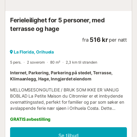
og et bord. Spiseområdet har et uttrekkbart bord med
stoler. For komfort året rundt er leiligheten utstyrt med
vindavvisere, en mobil gassvarmer og klimaanlegg
Ferieleilighet for 5 personer, med
(tilgjengelig mot ekstra kostnad). Badet...
terrasse og hage
516 kr
fra
per natt
La Florida, Orihuela
5 pers.
2 soverom
80 m²
2,3 km til stranden
Internet, Parkering, Parkering på stedet, Terrasse,
Klimaanlegg, Hage, Inngjerdet eiendom
MELLOMSESONGUTLEIE / BRUK SOM IKKE ER VANLIG
BOBLAD La Petite Maison du Citronnier er et innbydende
overnattingssted, perfekt for familier og par som søker en
avslappende ferie nær sjøen i Orihuela Costa. Dette
sjarmerende huset på 80 kvadratmeter tilbyr en intim og
GRATIS avbestilling
velutstyrt plass som kan romme opptil 5 personer. Selv om
det ikke er et felles svømmebasseng, kan gjestene nyte
fasilitetene i komplekset THE EMERALD ISLA (100m), som
Se tilbud