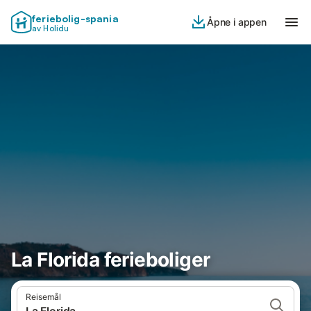
feriebolig-spania
Åpne i appen
av Holidu
La Florida ferieboliger
Reisemål