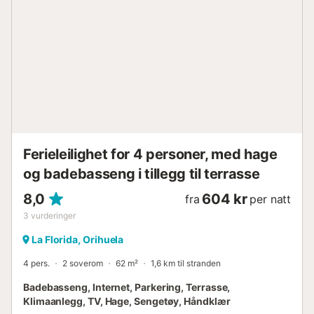
Ferieleilighet for 4 personer, med hage
og badebasseng i tillegg til terrasse
8,0
604 kr
fra
per natt
3
vurderinger
La Florida, Orihuela
4 pers.
2 soverom
62 m²
1,6 km til stranden
Badebasseng, Internet, Parkering, Terrasse,
Klimaanlegg, TV, Hage, Sengetøy, Håndklær