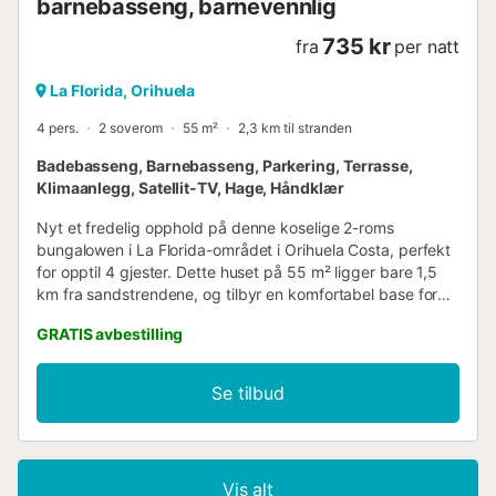
barnebasseng, barnevennlig
735 kr
fra
per natt
La Florida, Orihuela
4 pers.
2 soverom
55 m²
2,3 km til stranden
Badebasseng, Barnebasseng, Parkering, Terrasse,
Klimaanlegg, Satellit-TV, Hage, Håndklær
Nyt et fredelig opphold på denne koselige 2-roms
bungalowen i La Florida-området i Orihuela Costa, perfekt
for opptil 4 gjester. Dette huset på 55 m² ligger bare 1,5
km fra sandstrendene, og tilbyr en komfortabel base for
stranddager, familieutflukter og golfferier. Eiendommen har
GRATIS avbestilling
egen terrasse, satellitt-TV, klimaanlegg og Wi-Fi. Du finner
også et velutstyrt åpent kjøkken med keramisk platetopp,
kjøleskap, stekeovn, fryser, oppvaskmaskin og
Se tilbud
kaffemaskin – alt du trenger for en avslappet ferie
hjemme. Gjestene kan nyte det felles svømmebassenget
med en barneavdeling, samt utendørsparkering på stedet.
Supermarkeder, restauranter og butikker er innen
Vis alt
gangavstand, og flere golfbaner er i nærheten for de som