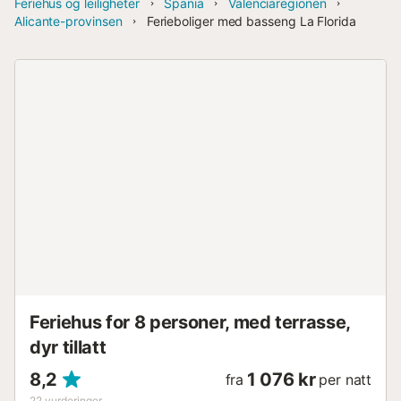
Feriehus og leiligheter
Spania
Valenciaregionen
Alicante-provinsen
Ferieboliger med basseng La Florida
Feriehus for 8 personer, med terrasse,
dyr tillatt
8,2
1 076 kr
fra
per natt
22
vurderinger