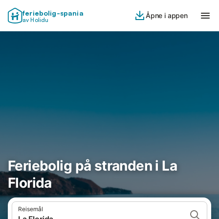
feriebolig-spania
Åpne i appen
av Holidu
Feriebolig på stranden i La
Florida
Reisemål