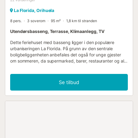
La Florida, Orihuela
8 pers.
3 soverom
95 m²
1,8 km til stranden
Utendørsbasseng, Terrasse, Klimaanlegg, TV
Dette feriehuset med basseng ligger i den populære
urbaniseringen La Florida. På grunn av den sentrale
boligbeliggenheten anbefales det også for unge gjester
om sommeren, da supermarked, barer, restauranter og alle
tjenester er i nærheten. Par med barn eller store familier er
også alltid velkomne her. Ved enden av bassenget er det
et grillområde med sittegruppe og en sommerbar. Huset er
Se tilbud
også godt egnet i vintermånedene og er spesielt populært
for mindre gruppeankomster, for eksempel golfere,
bowlere, sykkelfans og andre klubbmedlemmer som
ønsker å tilbringe tid sammen i Spania....