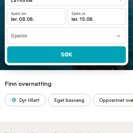
La Florida
Sjekk inn
Sjekk ut
lør. 08.08.
lør. 15.08.
Gjester
SØK
Finn overnatting
Dyr tillatt
Eget basseng
Oppvarmet sv