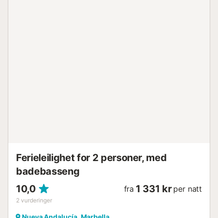
Ferieleilighet for 2 personer, med
badebasseng
10,0
1 331 kr
fra
per natt
2
vurderinger
Nueva Andalucía, Marbella