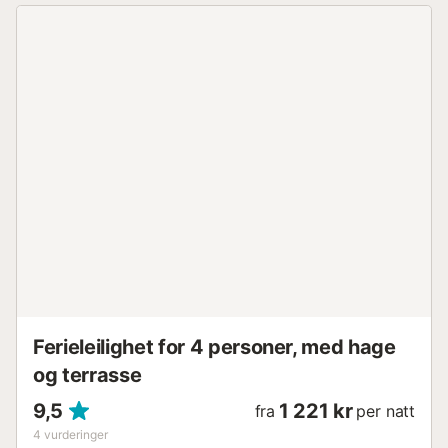
og soling. Gateparkering er tilgjengelig i nærheten.
Arrangementer er ikke tillatt. Stilletid starter kl. 22.00;
vennligst respekter naboene og hold støyen på et
minimum, da dette er en boligbygning og du kan høre noe
nabostøy. Røyking er ikke tillatt inne i leiligheten.
Leiligheten ligger i andre etasje uten heis. Området er rolig
og boligpreget, med supermarkeder, restauranter, barer
og et apotek innen gangavstand. Puerto Banús, Marbella
sentrum og flere golfbaner er bare en kort kjøretur unna.
Stranden ligger ca. 2,5 km unna og kan nås på 5 minutter
med bil. Det er en perfekt beliggenhet for både avslapning
og aktiviteter, med strender, golf, restauranter og uteliv i
nærheten....
Ferieleilighet for 4 personer, med hage
og terrasse
9,5
1 221 kr
fra
per natt
4
vurderinger