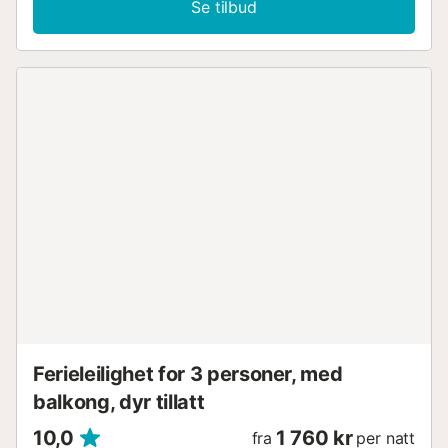
Se tilbud
barnestol, barneseng, hårføner. Internett (WiFi, gratis). VUT/MA
Reg. Nr.:
ESFCTU0000290410003826470000000000000000VUT/MA/32
Ferieleilighet for 3 personer, med
balkong, dyr tillatt
10,0
1 760 kr
fra
per natt