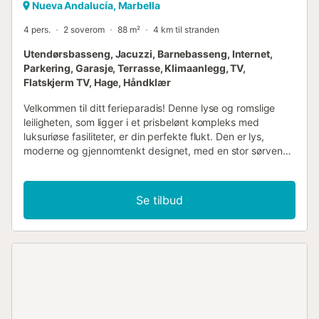
Nueva Andalucía, Marbella
4 pers.
2 soverom
88 m²
4 km til stranden
Utendørsbasseng, Jacuzzi, Barnebasseng, Internet,
Parkering, Garasje, Terrasse, Klimaanlegg, TV,
Flatskjerm TV, Hage, Håndklær
Velkommen til ditt ferieparadis! Denne lyse og romslige
leiligheten, som ligger i et prisbelønt kompleks med
luksuriøse fasiliteter, er din perfekte flukt. Den er lys,
moderne og gjennomtenkt designet, med en stor sørvendt
terrasse med utsikt over bassenget. Leiligheten er ideell
for familieferier eller ferier med venner, og tilbyr generøse
oppholdsrom og et åpent amerikansk kjøkken, perfekt for
Se tilbud
sosialt samvær. Kjøkkenet er fullt utstyrt for å gjøre
oppholdet ditt uanstrengt og hyggelig, med et spisebord
for fire til å nyte måltider og spille spill. Stuen er møblert
med en komfortabel sofa og en smart-TV. Gå ut på den
vakre terrassen, perfekt for morgenkaffe,
ettermiddagsavslapning og kveldsmat. Terrassen har
rikelig med sitteplasser og et spisebord med parasoll. Det
er to lyse og romslige soverom. Hovedsoverommet har et