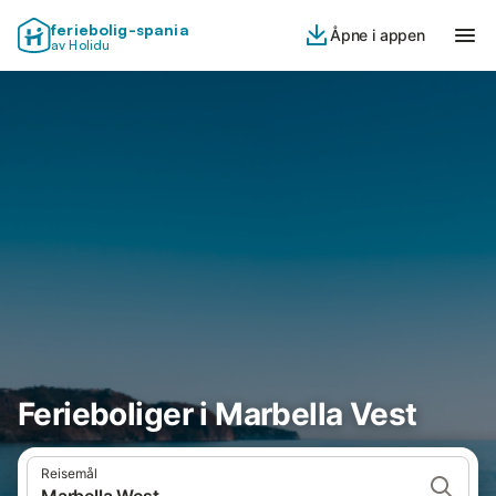
feriebolig-spania
Åpne i appen
av Holidu
Ferieboliger i Marbella Vest
Reisemål