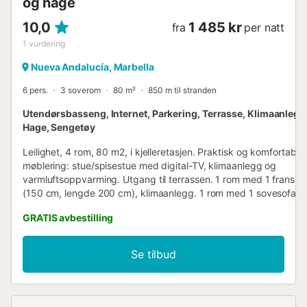
og hage
10,0
1 485 kr
fra
per natt
1
vurdering
Nueva Andalucía, Marbella
6 pers.
3 soverom
80 m²
850 m til stranden
Utendørsbasseng, Internet, Parkering, Terrasse, Klimaanlegg,
Hage, Sengetøy
Leilighet, 4 rom, 80 m2, i kjelleretasjen. Praktisk og komfortabel
møblering: stue/spisestue med digital-TV, klimaanlegg og
varmluftsoppvarming. Utgang til terrassen. 1 rom med 1 fransk 
(150 cm, lengde 200 cm), klimaanlegg. 1 rom med 1 sovesofa (2
x 80 cm, lengde 190 cm). 1 rom med 1 fransk seng (150 cm, le
GRATIS avbestilling
cm). Kjøkken (oppvaskmaskin, 4 induksjonstopp, brødrister, va
mikrobølgeovn, fryser). 2 bad/bidé/WC. Terrasse. Terrassemøbler,
Utsikt mot svømmebasseng og hage. Fasiliteter: vaskemaskin,
Se tilbud
strykejern, barnestol, barneseng, hårføner. Internett (WiFi, gratis
Vennligst merk: Passer for familier. Kun for røykfrie gjester.
VUT/MA/36477 // Reg. Nr.:
ESFCTU0000290410004232270000000000000000VUT/MA/36