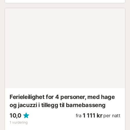
kjæledyr/hund tillatt. Røykvarsler. VUT/MA/68914 // Reg. Nr.:
ESFCTU0000290410004200040000000000000000VUT/MA/68
Ferieleilighet for 4 personer, med hage
og jacuzzi i tillegg til barnebasseng
10,0
1 111 kr
fra
per natt
1
vurdering