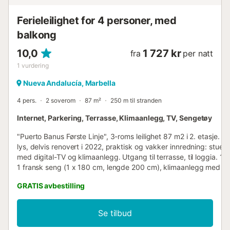
Ferieleilighet for 4 personer, med
balkong
10,0
1 727 kr
fra
per natt
1
vurdering
Nueva Andalucía, Marbella
4 pers.
2 soverom
87 m²
250 m til stranden
Internet, Parkering, Terrasse, Klimaanlegg, TV, Sengetøy
"Puerto Banus Første Linje", 3-roms leilighet 87 m2 i 2. etasje. R
lys, delvis renovert i 2022, praktisk og vakker innredning: stue/
med digital-TV og klimaanlegg. Utgang til terrasse, til loggia. 1
1 fransk seng (1 x 180 cm, lengde 200 cm), klimaanlegg med 2
(105 cm, lengde 190 cm), klimaanlegg. Åpen kjøkkenkrok
GRATIS avbestilling
(oppvaskmaskin, 3 keramiske kokeplater, brødrister, vannkoker,
mikrobølgeovn, elektrisk kaffemaskin). Bad/dusj. Ingen
oppvarmingsmulighet. Balkongmøbler. Fantastisk utsikt over ha
Se tilbud
havnen. Fasiliteter: strykejern, barnestol, barneseng, hårføner. I
(WiFi, gratis). Vennligst merk: ingen parkering. Maksimalt 1