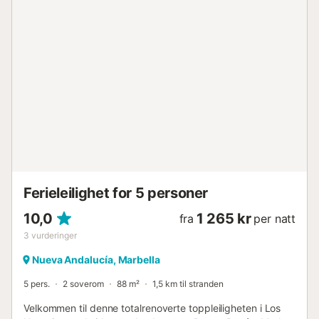
bevare den rolige atmosfæren i dette vakre samfunnet.
Ideelt plassert, tilbyr rekkehuset direkte tilgang til
strandpromenaden, med det ikoniske Marbella Club kun
200 meter unna og det anerkjente Puente Romano Resort
– hjem til Michelin-restauranter og eksklusive
strandklubber – innen lett gangavstand. Mot øst ligger
Marbellas historiske gamleby, med sine sjarmerende
plasser og autentiske tapasbarer, mens mot vest finner du
Puerto Banús, kjent for sine superyachter,
designerbutikker og livlige natteliv. Bil er ikke nødvendig
under oppholdet. Butikker, kafeer, restauranter og
supermarkeder er alle innen rekkevidde, og et b...
Ferieleilighet for 5 personer
10,0
1 265 kr
fra
per natt
3
vurderinger
Nueva Andalucía, Marbella
5 pers.
2 soverom
88 m²
1,5 km til stranden
Velkommen til denne totalrenoverte toppleiligheten i Los