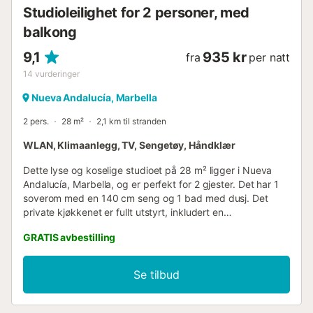
tennisklubber, og flere prestisjetunge golfbaner ligger i
Studioleilighet for 2 personer, med
nærheten. Det livlige Puerto Banús ligger bare en kort
kjøretur un...
balkong
9,1
935 kr
fra
per natt
14
vurderinger
Nueva Andalucía, Marbella
2 pers.
28 m²
2,1 km til stranden
WLAN, Klimaanlegg, TV, Sengetøy, Håndklær
Dette lyse og koselige studioet på 28 m² ligger i Nueva
Andalucía, Marbella, og er perfekt for 2 gjester. Det har 1
soverom med en 140 cm seng og 1 bad med dusj. Det
private kjøkkenet er fullt utstyrt, inkludert en
filterkaffemaskin. Fasiliteter inkluderer Wi-Fi, TV,
GRATIS avbestilling
klimaanlegg og oppvarming i stue- og soveområdene, en
vifte og en vaskemaskin. Tilgang til leiligheten skjer via en
smartlås, som tillater selv-innsjekking når som helst uten
Se tilbud
behov for fysisk nøkkelutveksling. Du vil motta koden før
ankomst. Gå ut på den private balkongen med utsikt over
grøntområder og et glimt av havet – ideelt for avslapning