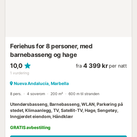
Feriehus for 8 personer, med
barnebasseng og hage
10,0
4 399 kr
fra
per natt
1
vurdering
Nueva Andalucía, Marbella
8 pers.
4 soverom
200 m²
600 m til stranden
Utendørsbasseng, Barnebasseng, WLAN, Parkering på
stedet, Klimaanlegg, TV, Satellit-TV, Hage, Sengetøy,
Inngjerdet eiendom, Håndklær
GRATIS avbestilling