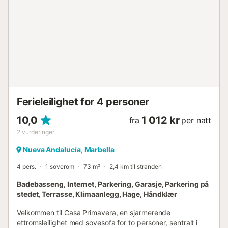
badekar. Det andre soverommet til høyre har dobbeltseng.
Det siste soverommet er nær inngangen til boligen og har
en stor enkeltseng (120 cm). Det er et andre felles bad
med dusj. Komplekset har en rolig atmosfære, nydelige
hager og et svært stort felles svømmebasseng! Det er
også en dedikert parkeringsplass i garasjen.
Beliggenheten til denne leiligheten kan virkelig ikke slås,
nær alt, men i et stille boligområde. Puerto Banús er bare
15 minutters gange unna, det samme er stranden. Du har
noen restauranter og barer innen 5 minutters gange,
Ferieleilighet for 4 personer
sammen med e...
10,0
1 012 kr
fra
per natt
2
vurderinger
Nueva Andalucía, Marbella
4 pers.
1 soverom
73 m²
2,4 km til stranden
Badebasseng, Internet, Parkering, Garasje, Parkering på
stedet, Terrasse, Klimaanlegg, Hage, Håndklær
Velkommen til Casa Primavera, en sjarmerende
ettromsleilighet med sovesofa for to personer, sentralt i