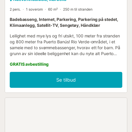
2 pers.
1 soverom
60 m²
250 m til stranden
Badebasseng, Internet, Parkering, Parkering på stedet,
Klimaanlegg, Satellit-TV, Sengetøy, Håndklær
Leilighet med mye lys og fri utsikt, 100 meter fra stranden
og 800 meter fra Puerto Banús! Rio Verde-området, i et
sameie med to svømmebassenger, hvorav ett for barn. På
grunn av sin ideelle beliggenhet kan du nyte alt Puerto
Banús har å tilby uten å måtte ta bilen: strandklubber,
GRATIS avbestilling
barer, restauranter, samt luksusshopping og avslapning.
Leiligheten er totalrenovert i en moderne og komfortabel
stil. Den har ett soverom, ett dusjrom og et flott, fullt åpent
Se tilbud
kjøkken mot stuen. Sameiet ligger i et boligområde, men
kun få skritt fra livligheten i Puerto Banús og Marbella. Du
har også tilgang til parkeringsplasser i gaten som er
reservert for sameiet. Vi kan ikke holdes ansvarlige dersom
svømmebassengene stenges etter beslutning fra sameiet
eller regionale myndigheter på grunn av vannrestriksjoner i
tørkeperioder....