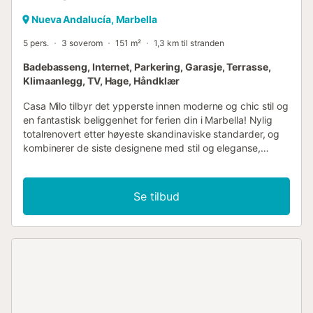
Nueva Andalucía, Marbella
5 pers.
3 soverom
151 m²
1,3 km til stranden
Badebasseng, Internet, Parkering, Garasje, Terrasse,
Klimaanlegg, TV, Hage, Håndklær
Casa Milo tilbyr det ypperste innen moderne og chic stil og
en fantastisk beliggenhet for ferien din i Marbella! Nylig
totalrenovert etter høyeste skandinaviske standarder, og
kombinerer de siste designene med stil og eleganse,
naturlig treverk og moderne sort-hvitt innredning. Denne
upåklagelige 3-roms leiligheten har alt! Åpen stue med
flere sittegrupper, frokostområde og rundt spisebord samt
Se tilbud
et fullt utstyrt kjøkken åpner ut mot den herlige terrassen
med en avslapningskrok og utendørs spiseplass for 8
personer med gassgrill. Det er også en uttrekkbar markise
som gir skygge for dine lange lunsjer og sommerkvelder!
Det er 3 soverom, hvorav to er "skjult" bak dører som
ligger flush med veggpanelene av tre langs kanten av
spiseplassen. Hovedsoverommet er til venstre og har et
luksuriøst bad med stor walk-in regndusj og et herlig