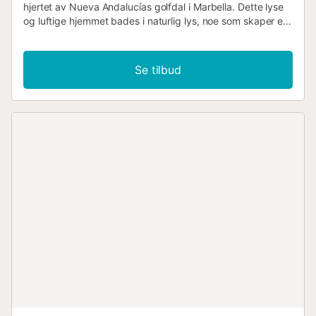
hjertet av Nueva Andalucías golfdal i Marbella. Dette lyse
og luftige hjemmet bades i naturlig lys, noe som skaper en
varm og innbydende atmosfære, perfekt for
golfentusiaster og par som søker en romantisk ferie. Stilen
på Casa Primavera er frisk med nye møbler som
Se tilbud
komplementerer den enkle, minimalistiske atmosfæren.
Innredningen utstråler ro, med naturlige toner som
forsterker den rolige stemningen. Stuen er designet for
komfort og avslapning, med moderne møbler og elegant
dekor. Det velutstyrte kjøkkenet er ideelt for kulinariske
entusiaster, perfekt for å utforske nye oppskrifter.
Soverommet lover en hvilsom nattesøvn med sin
komfortable innredning og eget bad. Ikke glem den
koselige sovesofaen, perfekt for late kvelder. Casa
Primavera tilbyr fantastisk utsikt over kompleksets vakre
hager og basseng, med fjerne glimt av Middelhavet som
bidrar til sjarmen. Terrassen er et fredelig sted med
utendørsmøbler, perfekt for å nyte soloppganger med en
morgenkaffe eller se solnedgangen med en du er glad i.
Beliggenheten er ideell, nær den livlige Aloha Strip, kjent
for sine eksepsjonelle barer og restauranter. For
sportsentusiaster er området fullt av padel- og