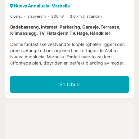
Nueva Andalucía, Marbella
6 pers.
3 soverom
300 m²
3,6 km til stranden
Badebasseng, Internet, Parkering, Garasje, Terrasse,
Klimaanlegg, TV, Flatskjerm TV, Hage, Håndklær
Denne fantastiske vestvendte toppleiligheten ligger i den
prestisjetunge urbanisasjonen Las Tortugas de Aloha i
Nueva Andalucía, Marbella. Fordelt over to vakkert
utformede plan, tilbyr den en perfekt blanding av moderne
komfort og elegant stil, innrammet av en fantastisk utsikt
over havet og fjellene. Den private og tilbaketrukne
beliggenheten, kombinert med store terrasser og interiør i
Se tilbud
åpen løsning, gjør den til et ideelt tilfluktssted for de som
søker fred, luksus og solfylt liv i et av Marbellas mest
ettertraktede områder. Leiligheten har tre romslige
soverom og tre elegante bad, som gir et lyst og
innbydende bomiljø. Hjemmet er designet med tanke på
både avslapning og underholdning, og inkluderer et fullt
utstyrt kjøkken, stilige utendørs salongområder,
grillfasiliteter og et unikt privat treningsrom på
takterrassen – perfekt for de som ønsker å holde seg