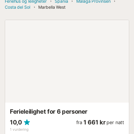
Feriehus og leiligheter
Spania
Málaga Provinsen
Costa del Sol
Marbella West
Ferieleilighet for 6 personer
10,0
1 661 kr
fra
per natt
1
vurdering