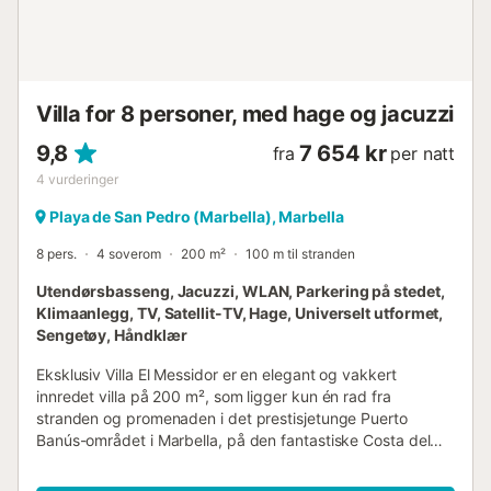
Villa for 8 personer, med hage og jacuzzi
9,8
7 654 kr
fra
per natt
4
vurderinger
Playa de San Pedro (Marbella), Marbella
8 pers.
4 soverom
200 m²
100 m til stranden
Utendørsbasseng, Jacuzzi, WLAN, Parkering på stedet,
Klimaanlegg, TV, Satellit-TV, Hage, Universelt utformet,
Sengetøy, Håndklær
Eksklusiv Villa El Messidor er en elegant og vakkert
innredet villa på 200 m², som ligger kun én rad fra
stranden og promenaden i det prestisjetunge Puerto
Banús-området i Marbella, på den fantastiske Costa del
Sol. Denne eiendommen er det perfekte tilfluktsstedet for
grupper på opptil 8 gjester som søker en uforglemmelig