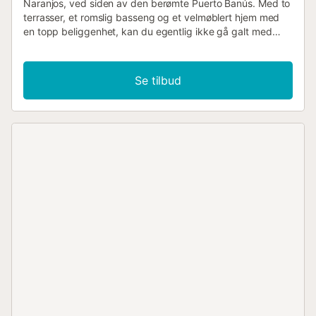
Naranjos, ved siden av den berømte Puerto Banús. Med to
terrasser, et romslig basseng og et velmøblert hjem med
en topp beliggenhet, kan du egentlig ikke gå galt med
denne. God fornøyelse! Praktisk beliggenhet i Nueva
Andalucía, også kjent som Golf Valley of Marbella, er Los
Naranjos-nabolaget gjennomsyret av ro og ligger i et grønt
Se tilbud
og hvitt fantastisk landskap under en lysende himmel.
Både sjelefred og livlighet er ditt å nyte i dette hjemmet,
da det vil plassere deg innen rekkevidde av de mest
betydningsfulle lokkene i Marbella, inkludert den så
populære Puerto Banús. Enten du er en solsøker eller en
golfelsker, er dette det perfekte stedet for deg og hele
selskapet ditt å oppleve en uforglemmelig ferie. I det
øyeblikket du går gjennom de frodige grønne hagene og
andalusiske uteplassene over hele dette sikre og velholdte
komplekset, kommer du automatisk i feriemodus. Det er
trygt å si at reisetrettheten sakte vil forsvinne mens du
nyter skjønnheten i denne spanske, hvite landsbyen omgitt
av et tropisk miljø. Svøm i det uberørte vannet i bassenget
eller strekk deg ut i solsenger på en av dine 2 private
terrasser med grill. En fantastisk måte å starte din
velfortjente ferie på! Denne sjarmerende toppleiligheten er
utsøkt innredet i en fullendt moderne nordisk stil, noe som