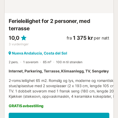
Ferieleilighet for 2 personer, med
terrasse
10,0
1 375 kr
fra
per natt
3
vurderinger
Nueva Andalucía, Costa del Sol
2 pers.
1 soverom
65 m²
100 m til stranden
Internet, Parkering, Terrasse, Klimaanlegg, TV, Sengetøy
2-roms leilighet 65 m2. Romslig og lys, moderne og romantisk m
stue/spisestue med 2 soveplasser (2 x 193 cm, lengde 105 cm), 
TV. 1 dobbelt soverom med 1 fransk seng (180 cm, lengde 200 
Kjøkken (stekeovn, oppvaskmaskin, 4 keramiske kokeplater, brø
vannkoker, mikrobølgeovn, fryser, elektrisk kaffemaskin, kapsler 
GRATIS avbestilling
kaffemaskin (Nespresso Dior) ekstra). Dusj/WC, dobbel servant.
Klimaanlegg, sentralvarme. Terrasse 12 m2, overbygd. Terrasse
Delvis utsikt over havet og havnen. Fasiliteter: vaskemaskin, str