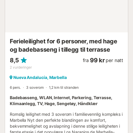
aktive mens de nyter utsikten. De vest- og sørvendte
terrassene gir god plass til å slappe av eller spise
utendørs, mens eksklusive overflater og gjennomtenkte
detaljer forbedrer den generelle opplevelsen av luksuriøst
liv. På forespørsel kan vi tilby to ekstra enkeltsenger.
Utover selve boligen, gir beliggenheten uslåelig tilgang til
noen av Marbellas fineste attraksjoner. Bare noen få
Ferieleilighet for 6 personer, med hage
minutter fra strendene og den livlige marinaen i Puerto
og badebasseng i tillegg til terrasse
Banús, er du også nær restaurantstripen i Aloha, golfbaner
i verdensklasse, inkl...
8,5
99 kr
fra
per natt
2
vurderinger
Nueva Andalucía, Marbella
6 pers.
3 soverom
1,2 km til stranden
Badebasseng, WLAN, Internet, Parkering, Terrasse,
Klimaanlegg, TV, Hage, Sengetøy, Håndklær
Romslig leilighet med 3 soverom i familievennlig kompleks i
Marbella Nyt den perfekte blandingen av komfort,
bekvemmelighet og avslapning i denne stilige leiligheten i
første etasje i det populære Los Naranjos de Marbella-