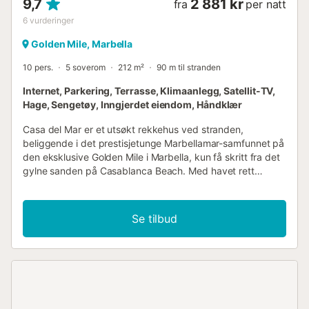
9,7
2 881 kr
fra
per natt
6
vurderinger
Golden Mile, Marbella
10 pers.
5 soverom
212 m²
90 m til stranden
Internet, Parkering, Terrasse, Klimaanlegg, Satellit-TV,
Hage, Sengetøy, Inngjerdet eiendom, Håndklær
Casa del Mar er et utsøkt rekkehus ved stranden,
beliggende i det prestisjetunge Marbellamar-samfunnet på
den eksklusive Golden Mile i Marbella, kun få skritt fra det
gylne sanden på Casablanca Beach. Med havet rett
utenfor døren og attraksjoner i verdensklasse innen
rekkevidde, tilbyr denne elegante boligen over tre etasjer
det aller beste av Marbellas kystlivsstil – sofistikert,
Se tilbud
avslappet og uanstrengt raffinert. Vennligst merk:
Marbellamar er en fredelig, boligområde med elegante
rekkehus i en førsteklasses beliggenhet ved stranden. Av
respekt for våre naboer, egner Casa del Mar seg ikke for
utdrikningslag (ungkar eller utdrikningslag) eller gjester
som planlegger å arrangere bråkete sammenkomster. Vi
ber vennligst alle gjester om å overholde stille timer og