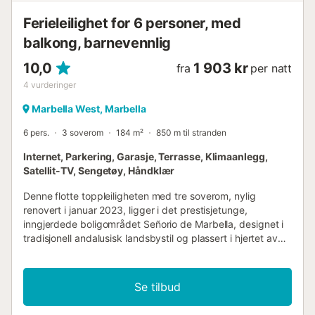
betyr et lyst og elegant innredet hjem. Med sine ...
Ferieleilighet for 6 personer, med
balkong, barnevennlig
10,0
1 903 kr
fra
per natt
4
vurderinger
Marbella West, Marbella
6 pers.
3 soverom
184 m²
850 m til stranden
Internet, Parkering, Garasje, Terrasse, Klimaanlegg,
Satellit-TV, Sengetøy, Håndklær
Denne flotte toppleiligheten med tre soverom, nylig
renovert i januar 2023, ligger i det prestisjetunge,
inngjerdede boligområdet Señorio de Marbella, designet i
tradisjonell andalusisk landsbystil og plassert i hjertet av
Marbellas anerkjente Golden Mile. Gjestene kan nyte
vakkert anlagte tropiske hager med fossefall, fontener og
levende blomsterbed, samt fem svømmebassenger –
Se tilbud
hvorav ett er oppvarmet i de kjøligere månedene.
Ytterligere fasiliteter på stedet inkluderer en sesongbasert