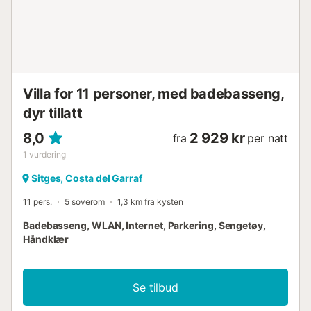
Innsjekking er fra kl. 16.00 til 21.00 - For innsjekking etter
kl. 21.00, tilkommer et lite tillegg på €30. - For innsjekking
etter midnatt, tilkommer et tillegg på €50.
Avreiseinformasjon: - Utsjekking er kl. 11.00 - Husk å slå av
klimaanlegget før du dr...
Villa for 11 personer, med badebasseng,
dyr tillatt
8,0
2 929 kr
fra
per natt
1
vurdering
Sitges, Costa del Garraf
11 pers.
5 soverom
1,3 km fra kysten
Badebasseng, WLAN, Internet, Parkering, Sengetøy,
Håndklær
Se tilbud