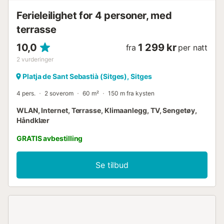
Ferieleilighet for 4 personer, med
terrasse
10,0
1 299 kr
fra
per natt
2
vurderinger
Platja de Sant Sebastià (Sitges), Sitges
4 pers.
2 soverom
60 m²
150 m fra kysten
WLAN, Internet, Terrasse, Klimaanlegg, TV, Sengetøy,
Håndklær
GRATIS avbestilling
Se tilbud