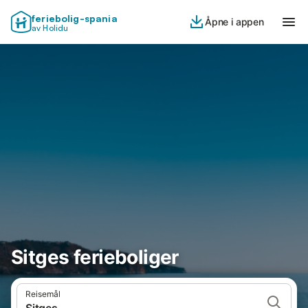
feriebolig-spania
Åpne i appen
av Holidu
Sitges ferieboliger
Reisemål