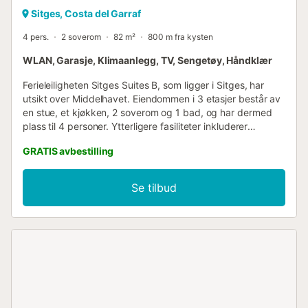
Sitges, Costa del Garraf
4 pers.
2 soverom
82 m²
800 m fra kysten
WLAN, Garasje, Klimaanlegg, TV, Sengetøy, Håndklær
Ferieleiligheten Sitges Suites B, som ligger i Sitges, har
utsikt over Middelhavet. Eiendommen i 3 etasjer består av
en stue, et kjøkken, 2 soverom og 1 bad, og har dermed
plass til 4 personer. Ytterligere fasiliteter inkluderer
høyhastighets Wi-Fi (egnet for videosamtaler), TV,
GRATIS avbestilling
klimaanlegg og vaskemaskin. Denne ferieboligen har
privat uteplass med en åpen terrasse og balkong. Gratis
parkering er tilgjengelig i gaten, og en parkeringsplass er
Se tilbud
tilgjengelig i en garasje. Kjæledyr, røyking og
arrangementer er ikke tillatt. Innsjekking etter kl. 23:00
belastes med et tilleggsgebyr....