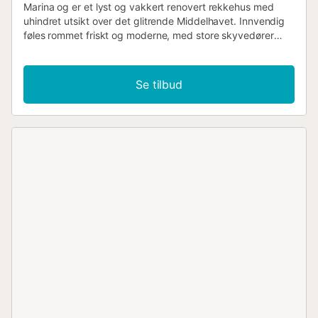
Marina og er et lyst og vakkert renovert rekkehus med
uhindret utsikt over det glitrende Middelhavet. Innvendig
føles rommet friskt og moderne, med store skyvedører
som slipper sjølys inn i hvert hjørne. Åpen stue og
spisestue er et trivelig samlingspunkt med komfortable
sofaer, et spisebord for hele familien og direkte tilgang til
Se tilbud
terrassen. Til venstre finner du et kompakt, men stilig
kjøkken som er fullt utstyrt for late frokoster eller matlaging
med utsikten som bakteppe. I øverste etasje er de tre
soverommene designet for en god natts søvn etter solfylte
dager. Hovedsoverommet har innebygde garderober, eget
bad og en tilstøtende uteplass med sovesofa, mens det
andre dobbeltrommet og et køyesengsrom sikrer plass og
komfort for grupper på opptil syv gjester. Alle rommene
har klimaanlegg og er nylig innredet med rene linjer.
Utendørsliv er det Casa Jetty utmerker seg i. Takterrassen
er et ekte blikkfang med panoramautsikt over marinaen,
havet og åsene i bakgrunnen. Fra soloppgangsyoga til
solnedgangscocktails, dette rommet inviterer deg til å
senke skuldrene og nyte øyeblikket. En skyggefull
pergola, loungemøbler og solsenger gjør den ideell fra
morgen til kveld. Gå utenfor og spaser ned til marinaen,