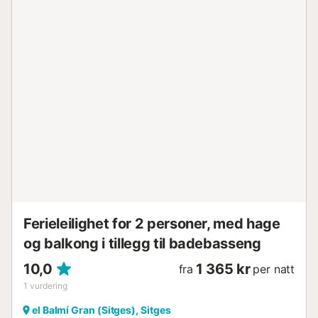
etasjer pluss en fjerde etasje der det private bassenget
ligger. Hovedinngangen er øverst i villaen, ved siden av
parkeringsplassen. I første etasje er alle soverommene,
designet for gjestenes avslapning. Det er to dobbeltrom
som deler et moderne bad med italiensk dusj og boblebad,
samt tilgang til en privat terrasse med havutsikt. Ett av
soverommene har eksklusiv tilgang til denne terrassen
med samme vakre blå utsikt. Det er også to andre
soverom med havutsikt: ett med dobbeltseng og ett med
to enkeltsenger, som deler et bad med dusj. Parkettgulvet
gir en varm og innbydende følelse til hele denne etasjen.
Overnatting - Kapasitet for: 12 gjester - Rom: 5 - Bad: 4 -
Énkeltsenger: 2 - Dobbeltsenger: 5 Høydepun...
Ferieleilighet for 2 personer, med hage
og balkong i tillegg til badebasseng
10,0
1 365 kr
fra
per natt
1
vurdering
el Balmí Gran (Sitges), Sitges