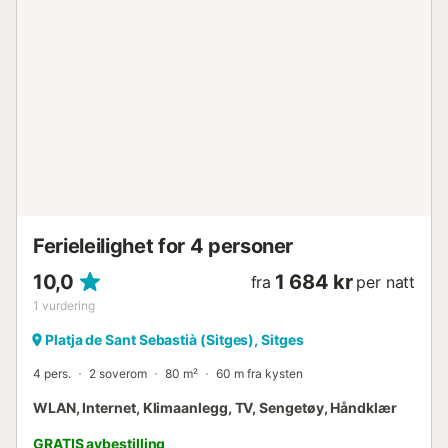
Ferieleilighet for 4 personer
10,0
1 684 kr
fra
per natt
1
vurdering
Platja de Sant Sebastià (Sitges), Sitges
4 pers.
2 soverom
80 m²
60 m fra kysten
WLAN, Internet, Klimaanlegg, TV, Sengetøy, Håndklær
GRATIS avbestilling