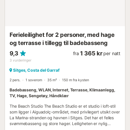
Ferieleilighet for 2 personer, med hage
og terrasse i tillegg til badebasseng
9,3
1 365 kr
fra
per natt
3
vurderinger
Sitges, Costa del Garraf
2 pers.
1 soverom
35 m²
150 m fra kysten
Badebasseng, WLAN, Internet, Terrasse, Klimaanlegg,
TV, Hage, Sengetøy, Håndklær
The Beach Studio The Beach Studio er et studio i loft-stil
som ligger i Aiguadolç-området, med privilegert utsikt over
La Marina-stranden og havnen i Sitges. Det har et felles
svømmebasseng og store hager. Leiligheten er nylig
renovert og ligger svært nær strendene og restaurantene i