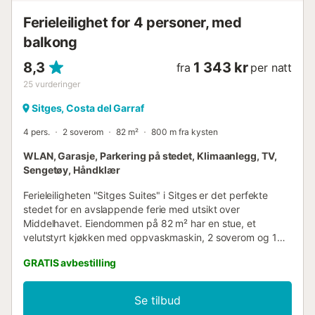
Ferieleilighet for 4 personer, med
balkong
8,3
1 343 kr
fra
per natt
25
vurderinger
Sitges, Costa del Garraf
4 pers.
2 soverom
82 m²
800 m fra kysten
WLAN, Garasje, Parkering på stedet, Klimaanlegg, TV,
Sengetøy, Håndklær
Ferieleiligheten "Sitges Suites" i Sitges er det perfekte
stedet for en avslappende ferie med utsikt over
Middelhavet. Eiendommen på 82 m² har en stue, et
velutstyrt kjøkken med oppvaskmaskin, 2 soverom og 1
bad, og har plass til opptil 4 gjester. Ytterligere fasiliteter
GRATIS avbestilling
inkluderer Wi-Fi egnet for videosamtaler, TV, klimaanlegg
og en vaskemaskin. Nyt det private uteområdet med en
åpen terrasse og en balkong, ideelt for å nyte
Se tilbud
middelhavsklimaet. Parkering er tilgjengelig i garasje, med