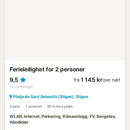
et rom med dobbeltseng og et tilstøtende rom med en
ekstra dobbeltseng (dette rommet nås gjennom det forrige
rommet). Disse to rommene deler et bad. Huset har flere
svært komfortable kroker som vil sørge for en fantastisk
ferie. Du vil være privilegert som har en spisestue med en
så utrolig utsikt, samt et chill out-område for å slappe av
og kose seg i selskap under måneskinnet. Alt dette
eksklusivt for deg. Det er også en grill, perfekt for å lage
en deilig middag om kvelden med utsikt over havnen.
Ideelt plassert, bare noen få meter fra strendene Balmins
eller San Sebastian, marinae...
Ferieleilighet for 2 personer
9,5
1 145 kr
fra
per natt
13
vurderinger
Platja de Sant Sebastià (Sitges), Sitges
2 pers.
1 soverom
60 m fra kysten
WLAN, Internet, Parkering, Klimaanlegg, TV, Sengetøy,
Håndklær