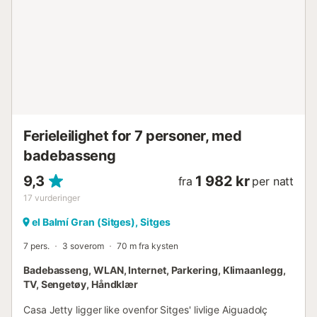
Ferieleilighet for 7 personer, med
badebasseng
9,3
1 982 kr
fra
per natt
17
vurderinger
el Balmí Gran (Sitges), Sitges
7 pers.
3 soverom
70 m fra kysten
Badebasseng, WLAN, Internet, Parkering, Klimaanlegg,
TV, Sengetøy, Håndklær
Casa Jetty ligger like ovenfor Sitges' livlige Aiguadolç