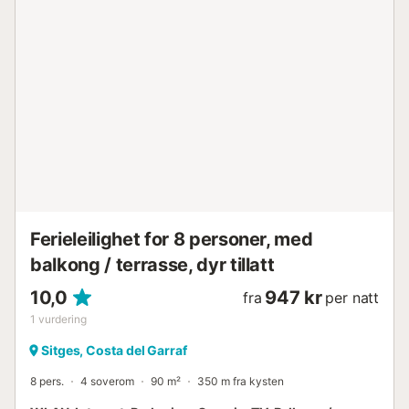
Barn har sitt eget paradis bak, med et eget lekeområde og
sklie, mens aktive gjester vil sette pris på villaens private
treningsrom. Enten du nyter et bad i frittstående badekar i
master-suiten, ser solen gå ned over Middelhavet, eller
spiser frokost under palmene, kombinerer Villa La Palmera
I stil, substans og natur i perfekt harmoni. Egenskaper:
Villaen (285 m²) Første etasje - Lyst, åpent kjøkken med
elegant kjøkkenøy/frokostbar - Spiseplass med plass til 6
personer - Stue med to store sofaer og en ekstra stor TV -
Gjestetoalett - Utgang til bassengområdet Andre etasje -
Soverom 1: Master-soverom, walk-in-...
Ferieleilighet for 8 personer, med
balkong / terrasse, dyr tillatt
10,0
947 kr
fra
per natt
1
vurdering
Sitges, Costa del Garraf
8 pers.
4 soverom
90 m²
350 m fra kysten