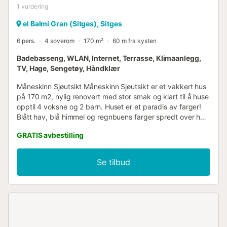
1
vurdering
el Balmí Gran (Sitges), Sitges
6 pers.
4 soverom
170 m²
60 m fra kysten
Badebasseng, WLAN, Internet, Terrasse, Klimaanlegg,
TV, Hage, Sengetøy, Håndklær
Måneskinn Sjøutsikt Måneskinn Sjøutsikt er et vakkert hus
på 170 m2, nylig renovert med stor smak og klart til å huse
opptil 4 voksne og 2 barn. Huset er et paradis av farger!
Blått hav, blå himmel og regnbuens farger spredt over hele
huset. Det er et fredelig sted hvor ferien lukter hvile og
GRATIS avbestilling
avslapning. Sjøluften vil gjøre at du ikke vil forlate dette
stedet! Så snart du kommer inn ytterdøren, finner du et
stort, fullt utstyrt kjøkken og en familievennlig
Se tilbud
stue/spisestue. Helt ytterst i stuen er en stor og vakker
terrasse med unik utsikt. Det er her gjestene våre velger å
tilbringe mye tid. Det er et spesielt sted å spise middag
mens man nyter utsikten og Sitges-luften. I første etasje er
det 3 soverom; ett dobbeltrom med eget bad, et annet
dobbeltrom med køyesenger, ideelt for barn eller unge, og