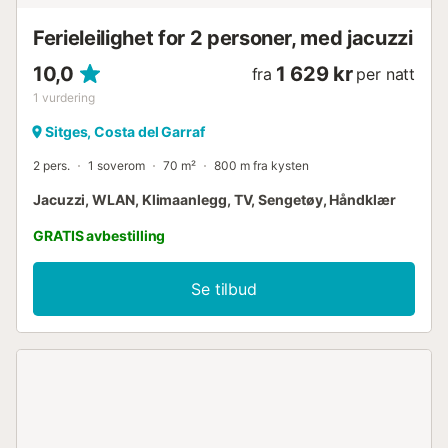
hvor restauranter serverer fersk sjømat, tapas og kald vin.
To sandstrender ligger bare noen få minutter unna, og
Ferieleilighet for 2 personer, med jacuzzi
kystst...
10,0
1 629 kr
fra
per natt
1
vurdering
Sitges, Costa del Garraf
2 pers.
1 soverom
70 m²
800 m fra kysten
Jacuzzi, WLAN, Klimaanlegg, TV, Sengetøy, Håndklær
GRATIS avbestilling
Se tilbud