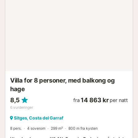
Villa for 8 personer, med balkong og
hage
8,5
14 863 kr
fra
per natt
6
vurderinger
Sitges, Costa del Garraf
8 pers.
4 soverom
299 m²
800 m fra kysten