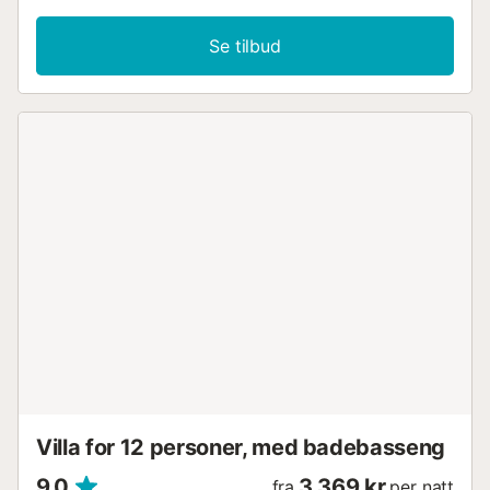
Se tilbud
Villa for 12 personer, med badebasseng
9,0
3 369 kr
fra
per natt