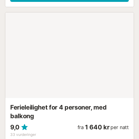
ekstra gratis gateparkering for enkelhets skyld hvis du
kommer med bil. Familier med barn er velkomne. Kjæledyr,
røyking og fester er ikke tillatt. Vær oppmerksom på at
statlige forskrifter for vannforbruk kan gjelde under
oppholdet ditt, noe som kan påvirke tilgangen til
bassenget, hagevanning eller begrense bruken av
tappevann. Innsjekking etter kl. 20.00 er tilgjengelig mot
en ekstra avgift....
Ferieleilighet for 4 personer, med
balkong
9,0
1 640 kr
fra
per natt
33
vurderinger