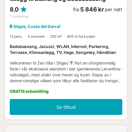
8,0
5 846 kr
fra
per natt
1
vurdering
Sitges, Costa del Garraf
12 pers.
5 soverom
250 m²
800 m fra kysten
Badebasseng, Jacuzzi, WLAN, Internet, Parkering,
Terrasse, Klimaanlegg, TV, Hage, Sengetøy, Håndklær
Velkommen til Zen Villa i Sitges 🌴 Nyt en uforglemmelig
ferie i vår eksklusive eiendom i det sjarmerende Levantina-
nabolaget, med utsikt over havet og byen. Slapp av i
denne romslige villaen som tilbyr alle fasiliteter du trenger
for et behagelig opphold. Villa Zen er en vakker villa i
GRATIS avbestilling
Sitges med praktfull havutsikt, beliggende på toppen av
en høyde i Levantina-nabolaget. Herfra kan du se ut over
byen Sitges, og det er mindre enn 10 minutters kjøring til
Se tilbud
sentrum, med alle dets attraksjoner og sandstrender. Det
er også mindre enn 30 minutters kjøring til Barcelona El
Prat flyplass. Denne villaen i middelhavsstil, med 5
soverom og kapasitet for 12 personer, er fordelt over 3