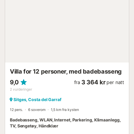
et rom med dobbeltseng og et tilstøtende rom med en
ekstra dobbeltseng (dette rommet nås gjennom det forrige
rommet). Disse to rommene deler et bad. Huset har flere
svært komfortable kroker som vil sørge for en fantastisk
ferie. Du vil være privilegert som har en spisestue med en
så utrolig utsikt, samt et chill out-område for å slappe av
og kose seg i selskap under måneskinnet. Alt dette
eksklusivt for deg. Det er også en grill, perfekt for å lage
en deilig middag om kvelden med utsikt over havnen.
Ideelt plassert, bare noen få meter fra strendene Balmins
eller San Sebastian, marinae...
Villa for 12 personer, med badebasseng
9,0
3 364 kr
fra
per natt
2
vurderinger
Sitges, Costa del Garraf
12 pers.
6 soverom
1,5 km fra kysten
Badebasseng, WLAN, Internet, Parkering, Klimaanlegg,
TV, Sengetøy, Håndklær