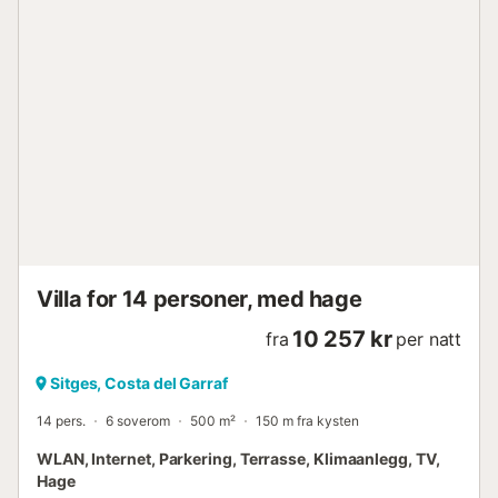
smart-TV utstyrt med de nyeste strømme- og
underholdningstjenestene! Det neste store rommet i denne
etasjen er det 25 m2 store kjøkkenet med det nyeste innen
high-end hvitevarer og en stor "øy" i midten som gjør det
enkelt å tilberede måltider og gir rikelig med plass, slik at
man unngår stress under måltidene. Kjøkkenet leder også
ut til en terrasse med en propan gassgrill for å nyte et stort
utvalg av grillmat med den unike smaken som bare kan
oppnås gjennom bruk av en utendørs grill! På nivå med
stuen er det en stor terrasse med et bord utsty...
Villa for 14 personer, med hage
10 257 kr
fra
per natt
Sitges, Costa del Garraf
14 pers.
6 soverom
500 m²
150 m fra kysten
WLAN, Internet, Parkering, Terrasse, Klimaanlegg, TV,
Hage