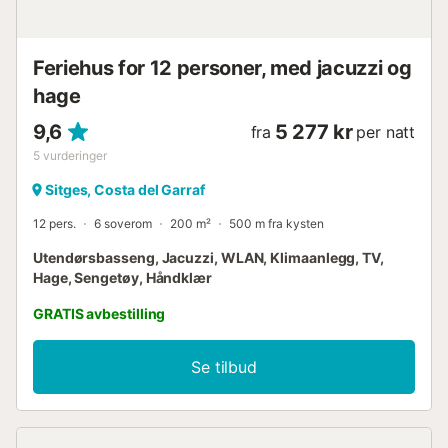
Feriehus for 12 personer, med jacuzzi og
hage
9,6
5 277 kr
fra
per natt
5
vurderinger
Sitges, Costa del Garraf
12 pers.
6 soverom
200 m²
500 m fra kysten
Utendørsbasseng, Jacuzzi, WLAN, Klimaanlegg, TV,
Hage, Sengetøy, Håndklær
GRATIS avbestilling
Se tilbud