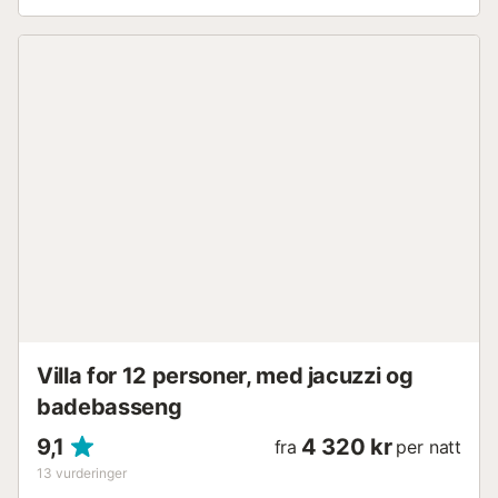
er også mindre enn 30 minutters kjøring til Barcelona El
Prat flyplass. Denne villaen i middelhavsstil, med 5
soverom og kapasitet for 12 personer, er fordelt over 3
etasjer pluss en fjerde etasje der det private bassenget
ligger. Hovedinngangen er øverst i villaen, ved siden av
parkeringsplassen. I første etasje er alle soverommene,
designet for gjestenes avslapning. Det er to dobbeltrom
som deler et moderne bad med italiensk dusj og boblebad,
samt tilgang til en privat terrasse med havutsikt. Ett av
soverommene har eksklusiv tilgang til denne terrassen
med samme vakre blå utsikt. Det er også to andre
soverom med havutsikt: ett med dobbeltseng og ett med
to enkeltsenger, som deler et bad med dusj. Parkettgulvet
gir en varm og innbydende følelse til hele denne etasjen.
Overnatting - Kapasitet for: 12 gjester - Rom: 5 - Bad: 4 -
Énkeltsenger: 2 - Dobbeltsenger: 5 Høydepun...
Villa for 12 personer, med jacuzzi og
badebasseng
9,1
4 320 kr
fra
per natt
13
vurderinger