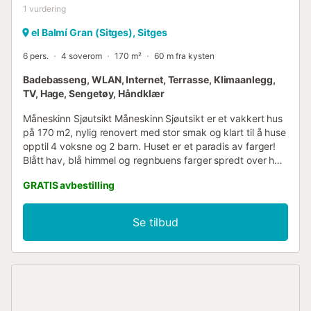
1
vurdering
el Balmí Gran (Sitges), Sitges
6 pers.
4 soverom
170 m²
60 m fra kysten
Badebasseng, WLAN, Internet, Terrasse, Klimaanlegg,
TV, Hage, Sengetøy, Håndklær
Måneskinn Sjøutsikt Måneskinn Sjøutsikt er et vakkert hus
på 170 m2, nylig renovert med stor smak og klart til å huse
opptil 4 voksne og 2 barn. Huset er et paradis av farger!
Blått hav, blå himmel og regnbuens farger spredt over hele
huset. Det er et fredelig sted hvor ferien lukter hvile og
GRATIS avbestilling
avslapning. Sjøluften vil gjøre at du ikke vil forlate dette
stedet! Så snart du kommer inn ytterdøren, finner du et
stort, fullt utstyrt kjøkken og en familievennlig
Se tilbud
stue/spisestue. Helt ytterst i stuen er en stor og vakker
terrasse med unik utsikt. Det er her gjestene våre velger å
tilbringe mye tid. Det er et spesielt sted å spise middag
mens man nyter utsikten og Sitges-luften. I første etasje er
det 3 soverom; ett dobbeltrom med eget bad, et annet
dobbeltrom med køyesenger, ideelt for barn eller unge, og