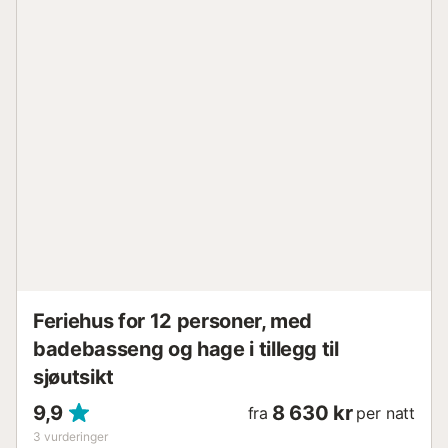
Feriehus for 12 personer, med
badebasseng og hage i tillegg til
sjøutsikt
9,9
8 630 kr
fra
per natt
3
vurderinger