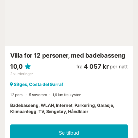
fantastisk utendørs gårdsplass for utendørs bespisning
med direkte tilgang til stuen og kjøkkenet, inkludert en
moderne gassgrill for utendørs grilling. I denne etasjen
finner du også to dobbeltrom (ett med eget bad) og et
andre soverom med et bad rett over gangen. Dette er
spesielt attraktivt for gjester med bevegelsesvansker eller
de som rett og slett ønsker å unngå trapper, da de kan
nyte bruken av nesten alle fasiliteter uten behov for å
klatre oppover! I andre etasje er det ...
Villa for 12 personer, med badebasseng
10,0
4 057 kr
fra
per natt
2
vurderinger
Sitges, Costa del Garraf
12 pers.
5 soverom
1,6 km fra kysten
Badebasseng, WLAN, Internet, Parkering, Garasje,
Klimaanlegg, TV, Sengetøy, Håndklær
Se tilbud