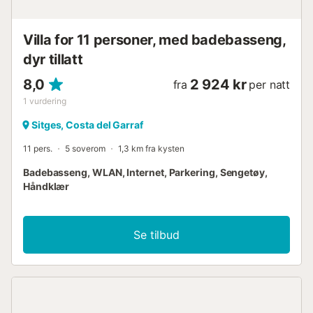
personer - Stue med to store sofaer og en ekstra stor TV -
Gjestetoalett - Utgang til bassengområdet Andre etasje -
Soverom 1: Master-soverom, walk-in-...
Villa for 11 personer, med badebasseng,
dyr tillatt
8,0
2 924 kr
fra
per natt
1
vurdering
Sitges, Costa del Garraf
11 pers.
5 soverom
1,3 km fra kysten
Badebasseng, WLAN, Internet, Parkering, Sengetøy,
Håndklær
Se tilbud