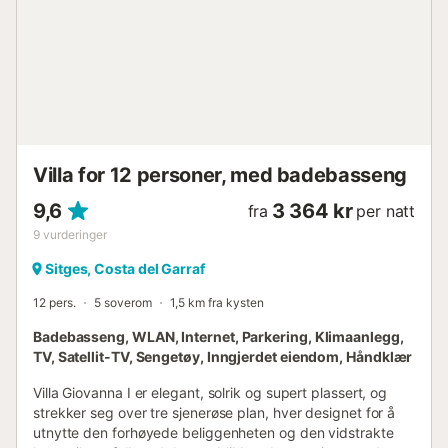
landene i Penedes. La oss ikke glemme bassenget der det
alltid er hyggelig å kjøle seg ned eller hvor barna kan glede
seg over å leke med total sikkerhet, og være i stand til å bli
sett fra hagen eller salongen. I samme etasje er det et
komfortabelt dobbeltrom og et toalett med tilgang fra
inngangen. I tillegg ligger spisestuen og det fullt utstyrte
k...
Villa for 12 personer, med badebasseng
9,6
3 364 kr
fra
per natt
9
vurderinger
Sitges, Costa del Garraf
12 pers.
5 soverom
1,5 km fra kysten
Badebasseng, WLAN, Internet, Parkering, Klimaanlegg,
TV, Satellit-TV, Sengetøy, Inngjerdet eiendom, Håndklær
Villa Giovanna I er elegant, solrik og supert plassert, og
strekker seg over tre sjenerøse plan, hver designet for å
utnytte den forhøyede beliggenheten og den vidstrakte