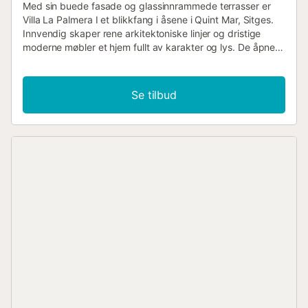
Med sin buede fasade og glassinnrammede terrasser er
Villa La Palmera I et blikkfang i åsene i Quint Mar, Sitges.
Innvendig skaper rene arkitektoniske linjer og dristige
moderne møbler et hjem fullt av karakter og lys. De åpne
oppholdsrommene fylles med naturlig sollys, takket være
gulv-til-tak-vinduer og en elegant sentral glassheis som
forbinder hvert nivå med enkelhet. Det er seks stilige,
Se tilbud
luftkondisjonerte soverom og tre bad, noe som gjør det til
en ideell ramme for storfamilier eller en vennegjeng.
Utendørs fortsetter villaen å imponere. En terrasse med
nivåinndeling gir deg terrasser på hvert nivå: fra det
nydelige evighetsbassenget på hoveddekket, til den øvre
takterrassen med sitt innebygde grillkjøkken og en
avslapningskrok for solnedgangscocktails med havutsikt.
Barn har sitt eget paradis bak, med et eget lekeområde og
sklie, mens aktive gjester vil sette pris på villaens private
treningsrom. Enten du nyter et bad i frittstående badekar i
master-suiten, ser solen gå ned over Middelhavet, eller
spiser frokost under palmene, kombinerer Villa La Palmera
I stil, substans og natur i perfekt harmoni. Egenskaper:
Villaen (285 m²) Første etasje - Lyst, åpent kjøkken med
elegant kjøkkenøy/frokostbar - Spiseplass med plass til 6