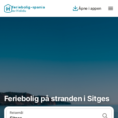
feriebolig-spania
Åpne i appen
av Holidu
Feriebolig på stranden i Sitges
Reisemål