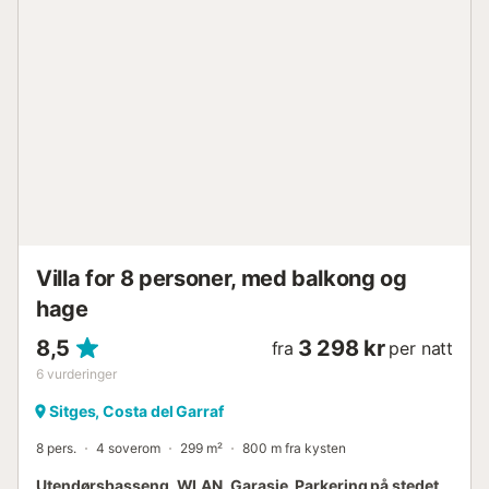
Villa for 8 personer, med balkong og
hage
8,5
3 298 kr
fra
per natt
6
vurderinger
Sitges, Costa del Garraf
8 pers.
4 soverom
299 m²
800 m fra kysten
Utendørsbasseng, WLAN, Garasje, Parkering på stedet,