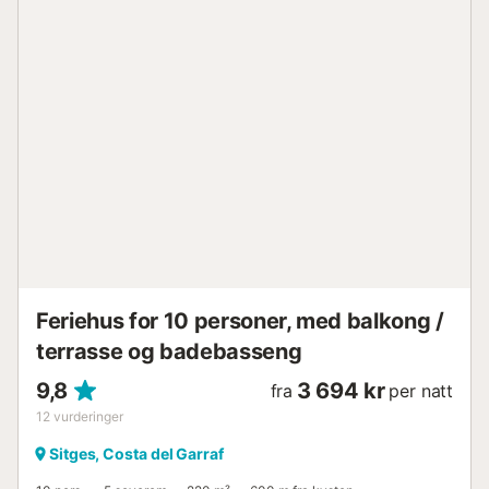
trappen og de kuraterte møblene. Ovenpå ligger seks
rolige soverom, de fleste med panoramautsikt, inkludert en
master suite med et imponerende dressingrom og et en-
suite bad som føles som et spa. Utenfor strekker et
evighetsbasseng seg ut fra villaen, kantet med solsenger
og skygget av palmer. Hele eiendommen er innrammet av
grøntområder og havutsikt, med bortgjemte kroker for
siestaer og livlige områder for utendørsfester. Strender,
restauranter og den livlige marinaen i Sitges er alle innen
20 minutters gange unna. Fasiliteter: Første etasje -
Inngang - Stor garasje Første etasje - Stor, åpen stue og
spisestue - Moderne, fullt utstyrt kjøkken med Miele-
apparater av høy kvalitet og utgang til bakketerassen -
Soverom 1: Dobbe...
Feriehus for 10 personer, med balkong /
terrasse og badebasseng
9,8
3 694 kr
fra
per natt
12
vurderinger
Sitges, Costa del Garraf