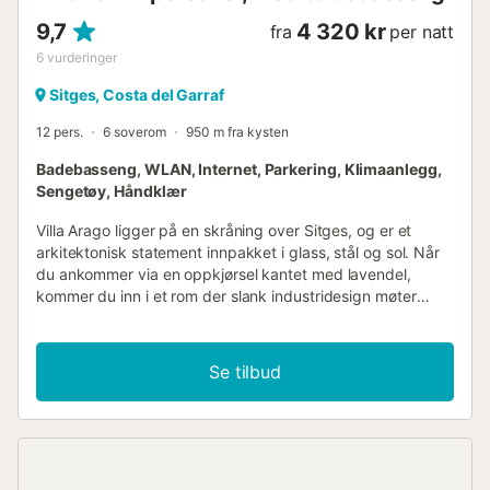
9,7
4 320 kr
fra
per natt
6
vurderinger
Sitges, Costa del Garraf
12 pers.
6 soverom
950 m fra kysten
Badebasseng, WLAN, Internet, Parkering, Klimaanlegg,
Sengetøy, Håndklær
Villa Arago ligger på en skråning over Sitges, og er et
arkitektonisk statement innpakket i glass, stål og sol. Når
du ankommer via en oppkjørsel kantet med lavendel,
kommer du inn i et rom der slank industridesign møter
komfort og klarhet. Villaens slående moderne form utfolder
seg over tre etasjer, med ekspansive oppholdsrom i
mellometasjen. Her skyves glassvegger bort for å viske ut
Se tilbud
grensene mellom inne og ute, og smelter sammen det
sosiale kjøkkenet, stue- og spisestuene med tredisker med
terrasser og hager med havutsikt. Hver detalj føles
gjennomtenkt, fra de rene linjene i designer-kjøkkenet
utstyrt med high-spec Miele-apparater, til den skulpturelle