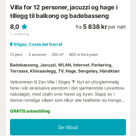
Villa for 12 personer, jacuzzi og hage i
tillegg til balkong og badebasseng
8,0
5 838 kr
fra
per natt
1
vurdering
Sitges, Costa del Garraf
12 pers.
5 soverom
250 m²
800 m fra kysten
Badebasseng, Jacuzzi, WLAN, Internet, Parkering,
Terrasse, Klimaanlegg, TV, Hage, Sengetøy, Håndklær
Velkommen til Zen Villa i Sitges 🌴 Nyt en uforglemmelig
ferie i vår eksklusive eiendom i det sjarmerende Levantina-
nabolaget, med utsikt over havet og byen. Slapp av i
denne romslige villaen som tilbyr alle fasiliteter du trenger
for et behagelig opphold. Villa Zen er en vakker villa i
GRATIS avbestilling
Sitges med praktfull havutsikt, beliggende på toppen av
en høyde i Levantina-nabolaget. Herfra kan du se ut over
byen Sitges, og det er mindre enn 10 minutters kjøring til
Se tilbud
sentrum, med alle dets attraksjoner og sandstrender. Det