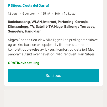
Sitges, Costa del Garraf
12 pers.
6 soverom
425 m²
800 m fra kysten
Badebasseng, WLAN, Internet, Parkering, Garasje,
Klimaanlegg, TV, Satellit-TV, Hage, Balkong / Terrasse,
Sengetøy, Håndklær
Sitges Spaces Sea View Villa ligger i en privilegert enklave,
og er ikke bare en eksepsjonell villa, men snarere en
komplett opplevelse av luksus, komfort og detaljer! Med
panoramautsikt over havet og nylig renovert, kan Sitges
Spaces Sea View Villa skilte med 425 m2 innendørs areal,
GRATIS avbestilling
beliggende på en generøs 1100 m2 tomt med havutsikt
mot sør, som gir strålende naturlig lys hele dagen! Så snart
dørene til den private heisen åpner seg, blir øyet møtt av
Se tilbud
fantastisk panoramautsikt over havet og byen Sitges som
er virkelig eksepsjonell! Stue og spisestue tilbyr et stort
rom på over 70 m2 omgitt av spektakulær utsikt,
ytterligere forsterket av de imponerende gulv-til-tak-
vinduene på nesten 3 meter i høyden, som gir en følelse av
å faktisk flyte i havet! Det har også en fullt fungerende
peis for kalde vinternetter og en imponerende 86-tommers