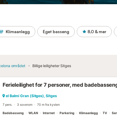
Klimaanlegg
Eget basseng
8,0
& mer
celona området
Billige leiligheter Sitges
Ferieleilighet for 7 personer, med badebassen
el Balmí Gran (Sitges), Sitges
7 pers.
3 soverom
70 m fra kysten
Badebasseng
WLAN
Internet
Parkering
Klimaanlegg
TV
Se