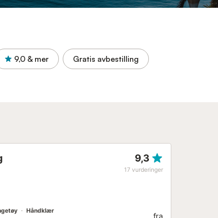
9,0
& mer
Gratis avbestilling
g
9,3
17
vurderinger
ngetøy
Håndklær
fra