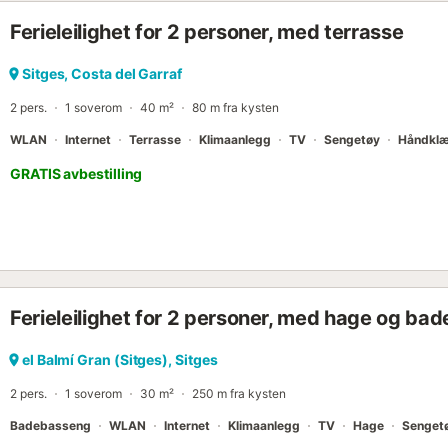
intim og komfortabel plass for hvile. Uten tvil det perfekte valget f
Ferieleilighet for 2 personer, med terrasse
havet i Sitges, og kombinere komfort, beliggenhet og middelhavs sja
depositum på € 250 vil bli holdt under oppholdet, som vil bli refunde
Sitges, Costa del Garraf
2 pers.
1 soverom
40 m²
80 m fra kysten
WLAN
Internet
Terrasse
Klimaanlegg
TV
Sengetøy
Håndklæ
GRATIS avbestilling
Ferieleilighet for 2 personer, med hage og b
el Balmí Gran (Sitges), Sitges
2 pers.
1 soverom
30 m²
250 m fra kysten
Badebasseng
WLAN
Internet
Klimaanlegg
TV
Hage
Senget