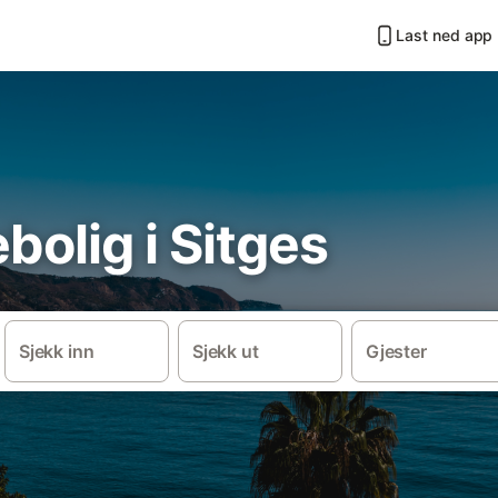
Last ned app
iebolig i Sitges
Sjekk inn
Sjekk ut
Gjester