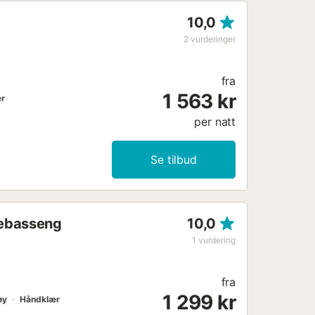
or å nyte en avslappende ferie ved
10,0
rm. Bestillingsbetingelser Et
...
2
vurderinger
fra
1 563 kr
r
per natt
Se tilbud
adebasseng
10,0
1
vurdering
fra
1 299 kr
øy
Håndklær