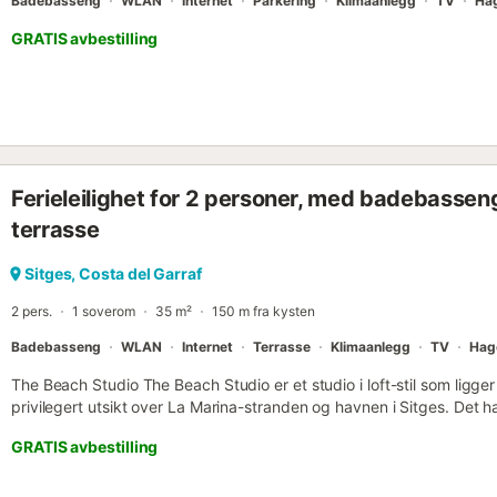
Badebasseng
WLAN
Internet
Parkering
Klimaanlegg
TV
Ha
GRATIS avbestilling
Ferieleilighet for 2 personer, med badebasseng o
terrasse
Sitges, Costa del Garraf
2 pers.
1 soverom
35 m²
150 m fra kysten
Badebasseng
WLAN
Internet
Terrasse
Klimaanlegg
TV
Hag
The Beach Studio The Beach Studio er et studio i loft-stil som ligg
privilegert utsikt over La Marina-stranden og havnen i Sitges. Det
store hager. Leiligheten er nylig renovert og ligger svært nær stre
GRATIS avbestilling
Du finner også et stort supermarked bare noen få minutters gange fr
spektakulære trekket er terrassen, hvor du kan nyte utsikten og hav
lunsj og middag mens du alltid ser ut mot havet, og i de varmeste 