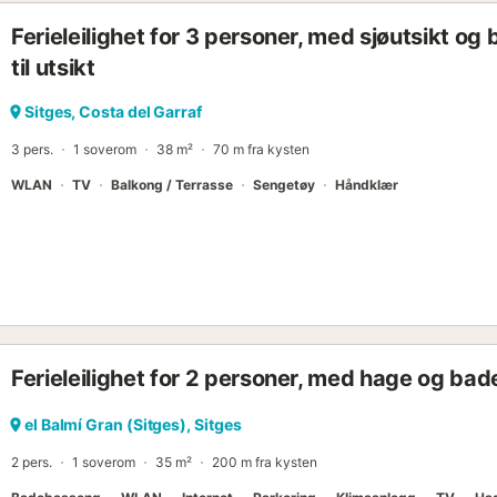
Ferieleilighet for 3 personer, med sjøutsikt og b
til utsikt
Sitges, Costa del Garraf
3 pers.
1 soverom
38 m²
70 m fra kysten
WLAN
TV
Balkong / Terrasse
Sengetøy
Håndklær
Ferieleilighet for 2 personer, med hage og b
el Balmí Gran (Sitges), Sitges
2 pers.
1 soverom
35 m²
200 m fra kysten