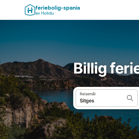
feriebolig-spania
av Holidu
Billig fer
Reisemål