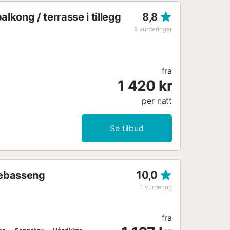
alkong / terrasse i tillegg
8,8
5
vurderinger
fra
1 420 kr
per natt
Se tilbud
adebasseng
10,0
1
vurdering
fra