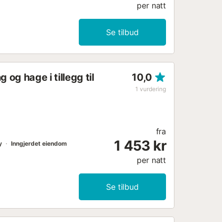
per natt
Se tilbud
og hage i tillegg til
10,0
1
vurdering
fra
1 453 kr
y
Inngjerdet eiendom
per natt
Se tilbud