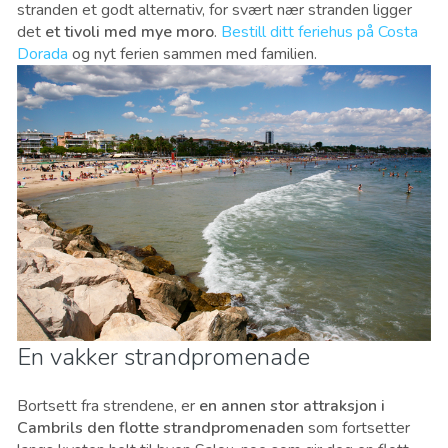
stranden et godt alternativ, for svært nær stranden ligger
det
et tivoli med mye moro
.
Bestill ditt feriehus på Costa
Dorada
og nyt ferien sammen med familien.
En vakker strandpromenade
Bortsett fra strendene, er
en annen stor attraksjon i
Cambrils den flotte strandpromenaden
som fortsetter