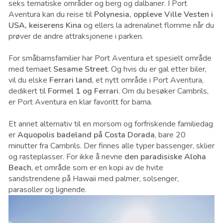
seks tematiske områder og berg og dalbaner. I Port
Aventura kan du reise til
Polynesia, oppleve Ville Vesten i
USA, keiserens Kina
og ellers la adrenalinet flomme når du
prøver de andre attraksjonene i parken.
For småbarnsfamilier har Port Aventura et spesielt område
med temaet
Sesame Street
. Og hvis du er gal etter biler,
vil du elske
Ferrari land
, et nytt område i Port Aventura,
dedikert til
Formel 1 og Ferrari
. Om du besøker Cambrils,
er Port Aventura en klar favoritt for barna.
Et annet alternativ til en morsom og forfriskende familiedag
er
Aquopolis badeland på Costa Dorada
, bare 20
minutter fra Cambrils. Der finnes alle typer bassenger, sklier
og rasteplasser. For ikke å nevne
den paradisiske Aloha
Beach
, et område som er en kopi av de hvite
sandstrendene på Hawaii med palmer, solsenger,
parasoller og lignende.