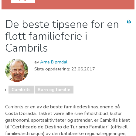
Tarragona provins
Cambrils
De beste tipsene for en
Barn og familie
Lokale arrangementer
flott familieferie i
Museum & Kunst
Natur og friluftsliv
Strender
Cambrils
av
Arne Bjørndal
Siste oppdatering:
23.06.2017
i
Cambrils
Barn og familie
Cambrils er
en av de beste familiedestinasjonene på
Costa Dorada
. Takket være alle sine fritidstilbud, kultur,
gastronomi, sportsaktiviteter og strender, er Cambrils kåret
til ”
Certificado de Destino de Turismo Familiar
” (offisiell
familiedestinasjon) av den katalanske regionalregjeringen,