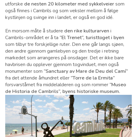
utforske
de nesten 20 kilometer med sykkelveier
som
også finnes i Cambrils og som veksler mellom å følge
kystlinjen og svinge inn i landet, er også en god idé.
En morsom måte å studere
den rike kulturarven
i
Cambrils-området er å ta
”El Trenet”, turisttoget i byen
som tilbyr tre forskjellige ruter. Den ene går langs sjøen,
den andre gjennom gamlebyen og den tredje i retning
markedet som arrangeres på onsdager. Det er ikke bare
havbrisen du opplever gjennom togvinduet, men også
monumenter som
”Sanctuary av Mare de Deu del Camí”
fra det attende århundret eller
”Torre de la Ermita”
forsvarstårnet fra middelalderen og som rommer
”Museo
de Historia de Cambrils”, byens historiske museum.