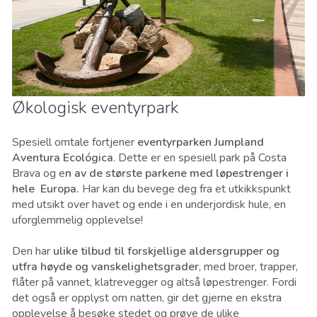
Økologisk eventyrpark
Spesiell omtale fortjener
eventyrparken Jumpland
Aventura Ecológica
. Dette er en spesiell park på Costa
Brava og e
n av de største parkene med løpestrenger i
hele Europa.
Har kan du bevege deg fra et utkikkspunkt
med utsikt over havet og ende i en underjordisk hule, en
uforglemmelig opplevelse!
Den har
ulike tilbud til forskjellige aldersgrupper og
utfra høyde og vanskelighetsgrader
, med broer, trapper,
flåter på vannet, klatrevegger og altså løpestrenger. Fordi
det også er opplyst om natten, gir det gjerne en ekstra
opplevelse å besøke stedet og prøve de ulike