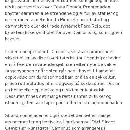
langs kysten helt til byen Salou, noe som gir deg en flott
utsikt og overblikk over Costa Dorada.
Promenaden
knytter sammen alle strendene
og er full av statuer og
naturminner som
Redondo Pino
, et enormt stort og
gammelt tre eller
det røde fyrtårnet Faro Rojo
, det
karakteristiske symbolet for byen Cambrils og som ligger i
havnen.
Under ferieoppholdet i Cambrils, vil strandpromenaden
sikkert bli en av dine favorittsteder, for ingenting er bedre
enn å føle
den svalende sjøbrisen eller nyte de vakre
fargenyansene når solen går ned i havet
. Et anbefalt
opplevelse om du reiser med barn er å
ta en sykkeltur,
prøve rollerblades eller segway på sykkelstien
. Det er
en behagelig opplevelse og utsikten er fantastisk.
Dessuten finnes det mange restauranter, butikker og
isbarer i gaten som løper parallelt med strandpromenaden.
Strandpromenaden er også stedet der det er mange
arrangementer og festivaler. For eksempel
”Art Street
Cambrils”
(kunstgata i Cambrils) som arrangeres i