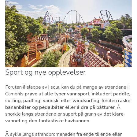
Sport og nye opplevelser
Foruten å slappe av i sola, kan du på mange av strendene i
Cambrils
prøve ut alle typer vannsport, inkludert paddle,
surfing, padling, vannski eller windsurfing
, foruten
raske
bananbåter og pedalbåter eller å dra på båtturer
. Å
snorkle langs strendene er supert på grunn av
det klare
vannet og den fantastiske havbunnen
.
Å sykle langs strandpromenaden fra ende til ende eller