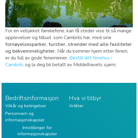
For en vellykket familieferie, kan få steder vise til så mange
opplevelser og tilbud som Cambrils har, med sine
fornøyelsesparker, turstier, strender med alle fasiliteter
og bekvemmeligheter.
Når du kommer hjem etter ferien,
er du full av gode ferieminner.
Bestill ditt feriehus i
Cambrils
og la deg bli betatt av Middelhavets sjarm.
Bedriftsinformasjon
Hva vi tilbyr
Vilkår og betingelser
Artikler
Personvern og
informasjonskapsler
Innstillinger for
informasjonskapsler