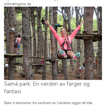
utfordringene da.
Samá park: En verden av farger og
fantasi
Bare ti kilometer fra sentrum av Cambrils ligger
et lite