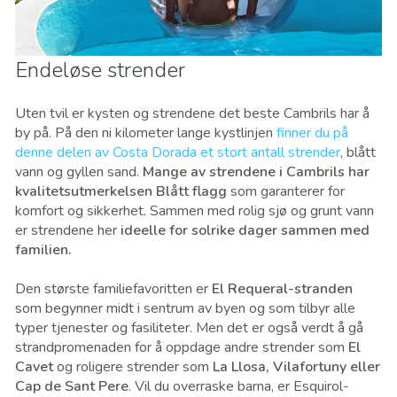
Endeløse strender
Uten tvil er kysten og strendene det beste Cambrils har å
by på. På den ni kilometer lange kystlinjen
finner du på
denne delen av Costa Dorada et stort antall strender
, blått
vann og gyllen sand.
Mange av strendene i Cambrils har
kvalitetsutmerkelsen Blått flagg
som garanterer for
komfort og sikkerhet. Sammen med rolig sjø og grunt vann
er strendene her
ideelle for solrike dager sammen med
familien.
Den største familiefavoritten er
El Requeral-stranden
som begynner midt i sentrum av byen og som tilbyr alle
typer tjenester og fasiliteter. Men det er også verdt å gå
strandpromenaden for å oppdage andre strender som
El
Cavet
og roligere strender som
La Llosa, Vilafortuny eller
Cap de Sant Pere
. Vil du overraske barna, er Esquirol-