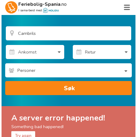
Feriebolig-Spania
.no
I samarbeid med
Personer
Søk
A server error happened!
Something bad happened!
Try again