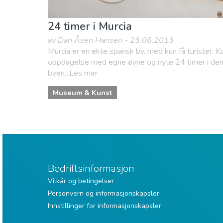
24 timer i Murcia
av Dan Åsen Hansen - 23.06.2013
Murcia er en ekte spansk by, med kun få turister. 
oppdagelse med egne øyne og nyte 24 timer i den 
byen...Les mer
Museum & Kunst
Bedriftsinformasjon
Vilkår og betingelser
Personvern og informasjonskapsler
Innstillinger for informasjonskapsler