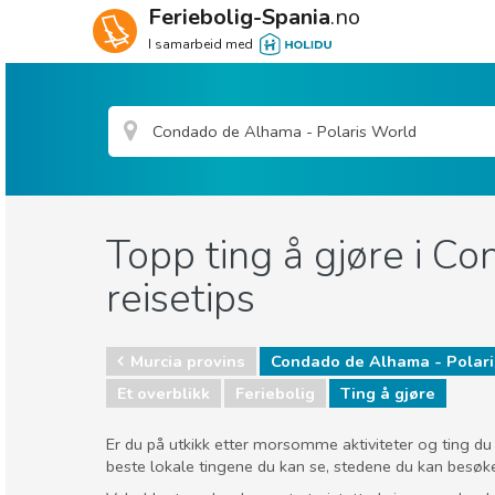
Feriebolig-Spania
.no
I samarbeid med
Topp ting å gjøre i C
reisetips
Murcia provins
Condado de Alhama - Polar
Et overblikk
Feriebolig
Ting å gjøre
Er du på utkikk etter morsomme aktiviteter og ting du 
beste lokale tingene du kan se, stedene du kan besøke