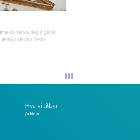
Kunne du tenke deg å gå på
arkitektoniske vakre
Hva vi tilbyr
Artikler