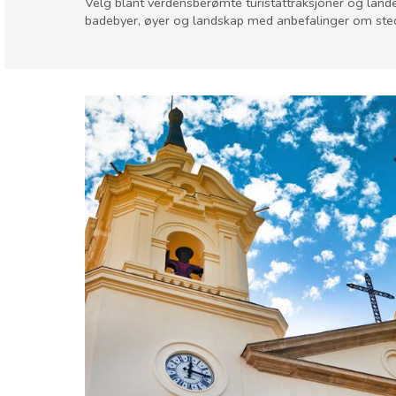
Velg blant verdensberømte turistattraksjoner og land
badebyer, øyer og landskap med anbefalinger om ste
Murcia region
Murcia provins
Museum & Kunst