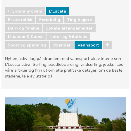
Girona provins
L'Escala
Et overblikk
Feriebolig
Ting å gjøre
Barn og familie
Lokale arrangementer
Museum & Kunst
Natur og friluftsliv
Sport og spenning
Strender
Vannsport
Nyt en aktiv dag på stranden med vannsport-aktivitetene som
L'Escala tilbyr! Surfing, paddleboarding, vindsurfing, jetski... Les
våre artikler og finn ut om alle praktiske detaljer, om de beste
stedene, leie av utstyr o.l.
Girona provins
L'Escala
Barn og familie
Lokale arrangementer
Museum & Kunst
Natur og friluftsliv
Sport og spenning
Strender