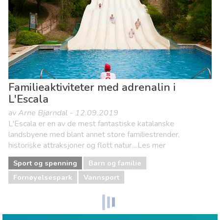
Familieaktiviteter med adrenalin i
L'Escala
av Arne Bjørndal - 12.09.2019
L'Escala er en av de mest fantastiske katalanske
landsbyene med blant annet store familiestrender,
historiske attraksjoner og flott natur....Les mer
Sport og spenning
Barn og familie
Fornøyelsespark
Vannsport