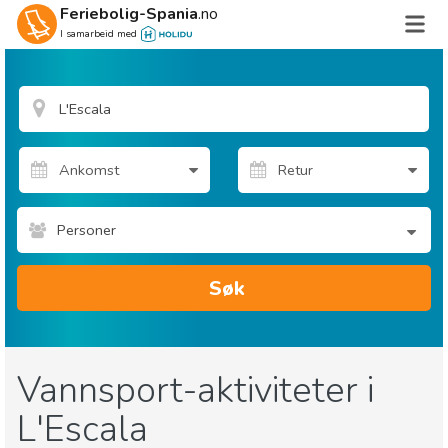
Feriebolig-Spania
.no
I samarbeid med
Personer
Søk
Vannsport-aktiviteter i
L'Escala