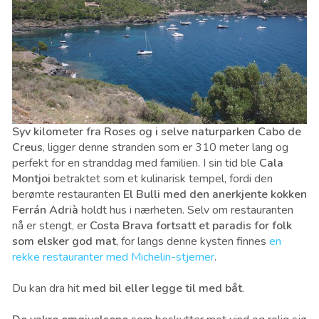
Syv kilometer fra Roses og i selve naturparken Cabo de
Creus
, ligger denne stranden som er 310 meter lang og
perfekt for en stranddag med familien. I sin tid ble
Cala
Montjoi
betraktet som et kulinarisk tempel, fordi den
berømte restauranten
El Bulli med den anerkjente kokken
Ferrán Adrià
holdt hus i nærheten. Selv om restauranten
nå er stengt, er
Costa Brava fortsatt et paradis for folk
som elsker god mat
, for langs denne kysten finnes
en
rekke restauranter med Michelin-stjerner
.
Du kan dra hit
med bil eller legge til med båt
.