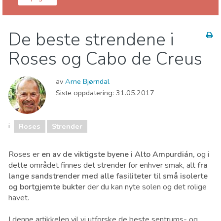
Girona provins
Roses
De beste strendene i
Barn og familie
Museum & Kunst
Roses og Cabo de Creus
Natur og friluftsliv
Sport og spenning
Strender
av
Arne Bjørndal
Siste oppdatering:
31.05.2017
i
Roses
Strender
Roses er
en av de viktigste byene i Alto Ampurdián,
og i
dette området finnes det strender for enhver smak, alt
fra
lange sandstrender med alle fasiliteter til små isolerte
og bortgjemte bukter
der du kan nyte solen og det rolige
havet.
I denne artikkelen vil vi utforske de beste sentrums- og