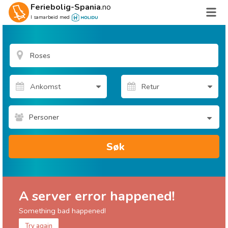
Feriebolig-Spania
.no
I samarbeid med
Personer
Søk
A server error happened!
Something bad happened!
Try again