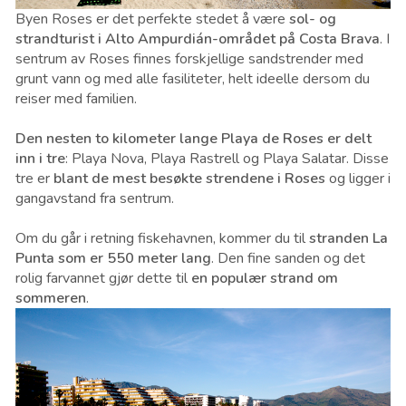
Byen Roses er det perfekte stedet å være
sol- og
strandturist i Alto Ampurdián-området på Costa Brava
. I
sentrum av Roses finnes forskjellige sandstrender med
grunt vann og med alle fasiliteter, helt ideelle dersom du
reiser med familien.
Den nesten to kilometer lange Playa de Roses er delt
inn i tre
: Playa Nova, Playa Rastrell og Playa Salatar. Disse
tre er
blant de mest besøkte strendene i Roses
og ligger i
gangavstand fra sentrum.
Om du går i retning fiskehavnen, kommer du til
stranden La
Punta som er 550 meter lang
. Den fine sanden og det
rolig farvannet gjør dette til
en populær strand om
sommeren
.