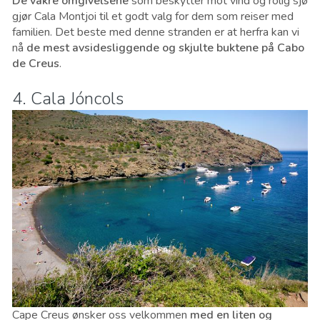
De vakre omgivelsene
som beskytter mot vind og rolig sjø
gjør Cala Montjoi til et godt valg for dem som reiser med
familien. Det beste med denne stranden er at herfra kan vi
nå
de mest avsidesliggende og skjulte buktene på Cabo
de Creus
.
4. Cala Jóncols
Cape Creus ønsker oss velkommen
med en liten og