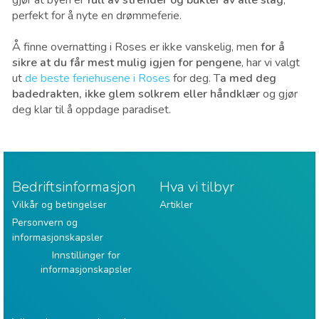
perfekt for å nyte en drømmeferie.
Å finne overnatting i Roses er ikke vanskelig, men
for å
sikre at du får mest mulig igjen for pengene
, har vi valgt
ut
de beste feriehusene i Roses
for deg. T
a med deg
badedrakten, ikke glem solkrem eller håndklær
og gjør
deg klar til å oppdage paradiset.
Bedriftsinformasjon
Hva vi tilbyr
Vilkår og betingelser
Artikler
Personvern og
informasjonskapsler
Innstillinger for
informasjonskapsler