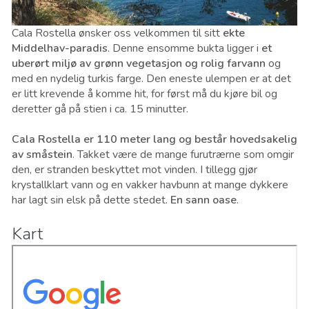
Cala Rostella ønsker oss velkommen til sitt
ekte
Middelhav-paradis
. Denne ensomme bukta ligger i
et
uberørt miljø av grønn vegetasjon og rolig farvann
og
med en nydelig turkis farge. Den eneste ulempen er at det
er litt krevende å komme hit, for først må du kjøre bil og
deretter gå på stien i ca. 15 minutter.
Cala Rostella er 110 meter lang og består hovedsakelig
av småstein
. Takket være de mange furutrærne som omgir
den, er stranden beskyttet mot vinden. I tillegg gjør
krystallklart vann og en vakker havbunn at mange dykkere
har lagt sin elsk på dette stedet.
En sann oase
.
Kart