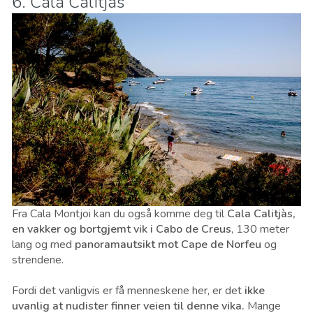
6. Cala Càlitjas
Fra Cala Montjoi kan du også komme deg til
Cala Calitjàs,
en vakker og bortgjemt vik i Cabo de Creus
, 130 meter
lang og med
panoramautsikt mot Cape de Norfeu
og
strendene.
Fordi det vanligvis er få menneskene her, er det
ikke
uvanlig at nudister finner veien til denne vika.
Mange