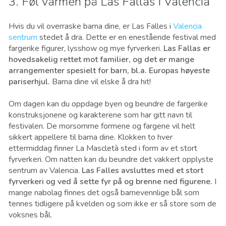
3. Føl varmen på Las Fallas i Valencia
Hvis du vil overraske barna dine, er Las Falles i
Valencia
sentrum
stedet å dra. Dette er en enestående festival med
fargerike figurer, lysshow og mye fyrverkeri.
Las Fallas er
hovedsakelig rettet mot familier, og det er mange
arrangementer spesielt for barn, bl.a. Europas høyeste
pariserhjul.
Barna dine vil elske å dra hit!
Om dagen kan du oppdage byen og beundre de fargerike
konstruksjonene og karakterene som har gitt navn til
festivalen. De morsomme formene og fargene vil helt
sikkert appellere til barna dine. Klokken to hver
ettermiddag finner La Mascletà sted i form av et stort
fyrverkeri. Om natten kan du beundre det vakkert opplyste
sentrum av Valencia.
Las Falles avsluttes med et stort
fyrverkeri og ved å sette fyr på og brenne ned figurene.
I
mange nabolag finnes det også barnevennlige bål som
tennes tidligere på kvelden og som ikke er så store som de
voksnes bål.