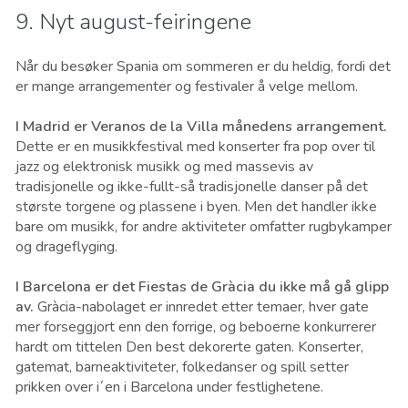
9. Nyt august-feiringene
Når du besøker Spania om sommeren er du heldig, fordi det
er mange arrangementer og festivaler å velge mellom.
I Madrid er Veranos de la Villa månedens arrangement.
Dette er en musikkfestival med konserter fra pop over til
jazz og elektronisk musikk og med massevis av
tradisjonelle og ikke-fullt-så tradisjonelle danser på det
største torgene og plassene i byen. Men det handler ikke
bare om musikk, for andre aktiviteter omfatter rugbykamper
og drageflyging.
I Barcelona er det Fiestas de Gràcia du ikke må gå glipp
av.
Gràcia-nabolaget er innredet etter temaer, hver gate
mer forseggjort enn den forrige, og beboerne konkurrerer
hardt om tittelen Den best dekorerte gaten. Konserter,
gatemat, barneaktiviteter, folkedanser og spill setter
prikken over i´en i Barcelona under festlighetene.