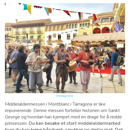
Instagram
Middelaldermessen i Montblanc i Tarragona er like
imponerende. Denne messen forteller historien om Sankt
George og hvordan han kjempet med en drage for å redde
prinsessen.
Du kan besøke et stort middelaldermarked
hvor du kan kjøpe håndverk, smykker og deilig mat. Det