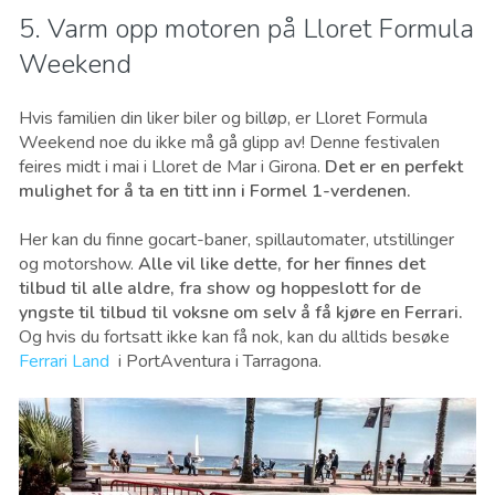
5. Varm opp motoren på Lloret Formula
Weekend
Hvis familien din liker biler og billøp, er Lloret Formula
Weekend noe du ikke må gå glipp av! Denne festivalen
feires midt i mai i Lloret de Mar i Girona.
Det er en perfekt
mulighet for å ta en titt inn i Formel 1-verdenen.
Her kan du finne gocart-baner, spillautomater, utstillinger
og motorshow.
Alle vil like dette, for her finnes det
tilbud til alle aldre, fra show og hoppeslott for de
yngste til tilbud til voksne om selv å få kjøre en Ferrari.
Og hvis du fortsatt ikke kan få nok, kan du alltids besøke
Ferrari Land
i PortAventura i Tarragona.