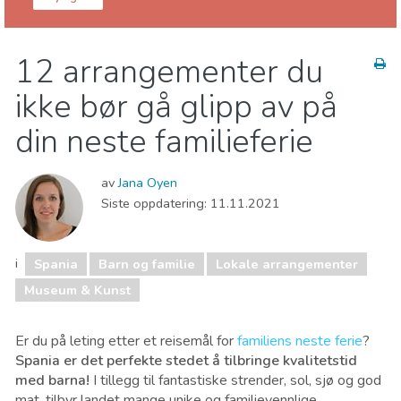
Spania
12 arrangementer du
Barn og familie
Handle
Hvor kan man bo
ikke bør gå glipp av på
Lokale arrangementer
Mat & Restauranter
Museum & Kunst
Natteliv og barer
din neste familieferie
Natur og friluftsliv
Sport og spenning
Strender
av
Jana Oyen
Siste oppdatering:
11.11.2021
i
Spania
Barn og familie
Lokale arrangementer
Museum & Kunst
Er du på leting etter et reisemål for
familiens neste ferie
?
Spania er det perfekte stedet å tilbringe kvalitetstid
med barna!
I tillegg til fantastiske strender, sol, sjø og god
mat, tilbyr landet mange unike og familievennlige