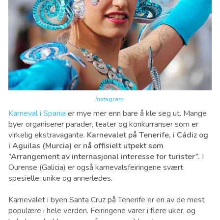
Instagram
Karneval i Spania
er mye mer enn bare å kle seg ut. Mange
byer organiserer parader, teater og konkurranser som er
virkelig ekstravagante.
Karnevalet på Tenerife, i Cádiz og
i Aguilas (Murcia) er nå offisielt utpekt som
”Arrangement av internasjonal interesse for turister”.
I
Ourense (Galicia) er også karnevalsfeiringene svært
spesielle, unike og annerledes.
Karnevalet i byen Santa Cruz på Tenerife er en av de mest
populære i hele verden. Feiringene varer i flere uker, og