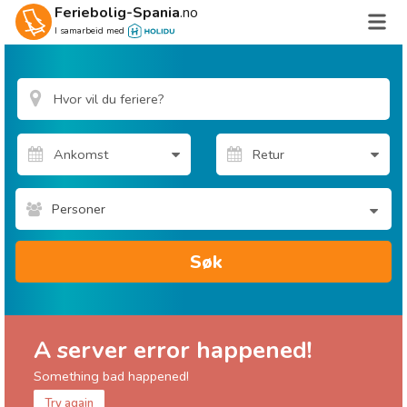
Feriebolig-Spania
.no
I samarbeid med
Personer
Søk
A server error happened!
Something bad happened!
Try again