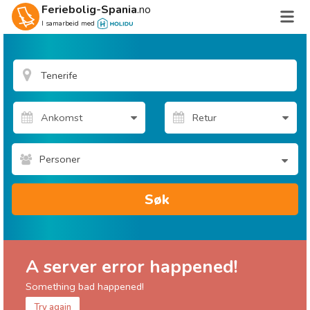
Feriebolig-Spania
.no
I samarbeid med
Personer
Søk
A server error happened!
Something bad happened!
Try again