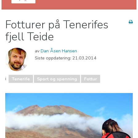
Kanariøyene
Tenerife
Fotturer på Tenerifes
Barn og familie
Hvor kan man bo
fjell Teide
Lokale arrangementer
Mat & Restauranter
Museum & Kunst
Natteliv og barer
av
Dan Åsen Hansen
Natur og friluftsliv
Sport og spenning
Strender
Siste oppdatering:
21.03.2014
i
Tenerife
Sport og spenning
Fottur