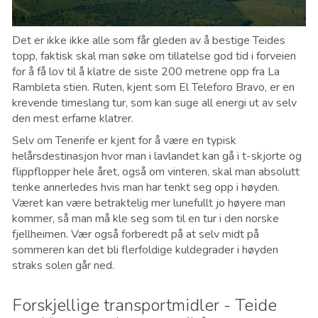
Det er ikke ikke alle som får gleden av å bestige Teides
topp, faktisk skal man søke om tillatelse god tid i forveien
for å få lov til å klatre de siste 200 metrene opp fra La
Rambleta stien. Ruten, kjent som El Teleforo Bravo, er en
krevende timeslang tur, som kan suge all energi ut av selv
den mest erfarne klatrer.
Selv om Tenerife er kjent for å være en typisk
helårsdestinasjon hvor man i lavlandet kan gå i t-skjorte og
flippflopper hele året, også om vinteren, skal man absolutt
tenke annerledes hvis man har tenkt seg opp i høyden.
Været kan være betraktelig mer lunefullt jo høyere man
kommer, så man må kle seg som til en tur i den norske
fjellheimen. Vær også forberedt på at selv midt på
sommeren kan det bli flerfoldige kuldegrader i høyden
straks solen går ned.
Forskjellige transportmidler - Teide