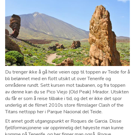
Du trenger ikke å gå hele veien opp til toppen av Teide for å
bli belønnet med en flott utsikt ut over Tenerife og
områdene rundt. Sett kursen mot taubanen, og fra toppen
av denne kan du se Pico Viejo (Old Peak) Mirador. Utsikten
du får er som å reise tilbake i tid, og det er ikke det spor
underlig at de filmet 2010s store filmslager Clash of the
Titans nettopp her i Parque Nacional del Teide.
Et annet godt utgangspunkt er Roques de Garcia. Disse
fjellformasjonene var opprinnelig det høyeste man kunne
komme på Tenerife, og her finner man også Roque