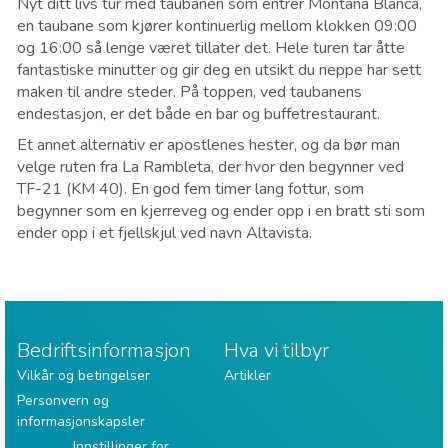
Nyt ditt livs tur med taubanen som entrer Montãna Blanca,
en taubane som kjører kontinuerlig mellom klokken 09:00
og 16:00 så lenge været tillater det. Hele turen tar åtte
fantastiske minutter og gir deg en utsikt du neppe har sett
maken til andre steder. På toppen, ved taubanens
endestasjon, er det både en bar og buffetrestaurant.
Et annet alternativ er apostlenes hester, og da bør man
velge ruten fra La Rambleta, der hvor den begynner ved
TF-21 (KM 40). En god fem timer lang fottur, som
begynner som en kjerreveg og ender opp i en bratt sti som
ender opp i et fjellskjul ved navn Altavista.
Bedriftsinformasjon
Hva vi tilbyr
Vilkår og betingelser
Artikler
Personvern og
informasjonskapsler
Innstillinger for