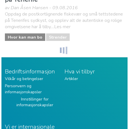
av Dan Åsen Hansen - 09.08.2016
Oppdag de postkortlignende fiskevær og små tettstedene
på Tenerifes sydkyst, og opplev alt de autentiske og rolige
omgivelsene har å tilby....Les mer
Hvor kan man bo
Strender
Bedriftsinformasjon
Hva vi tilbyr
Vilkår og betingelser
Artikler
Personvern og
informasjonskapsler
Innstillinger for
informasjonskapsler
Vi er internasjonale