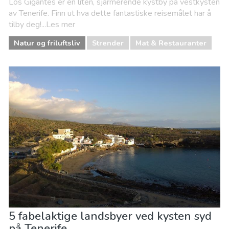
Los Gigantes er en liten, sjarmerende kystby på vestkysten
av Tenerife. Finn ut hva dette fantastiske reisemålet har å
tilby deg!...Les mer
Natur og friluftsliv
Strender
Mat & Restauranter
5 fabelaktige landsbyer ved kysten syd
på Tenerife