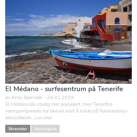
El Médano - surfesentrum på Tenerife
av Arne Bjørndal - 24.01.2019
El Médano blir stadig mer populært, men Tenerifes
vannsportparadis har likevel klart å holde på fiskelandsby-
atmosfæren....Les mer
Strender
Vannsport