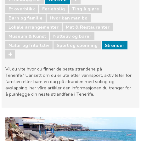
Et overblikk
Feriebolig
Ting å gjøre
Barn og familie
Hvor kan man bo
Lokale arrangementer
Mat & Restauranter
Museum & Kunst
Natteliv og barer
Natur og friluftsliv
Sport og spenning
Strender
Vil du vite hvor du finner de beste strendene på
Tenerife? Uansett om du er ute etter vannsport, aktiviteter for
familien eller bare en dag på stranden med soling og
avslapping, har våre artikler den informasjonen du trenger for
å planlegge din neste strandferie i Tenerife.
Kanariøyene
Tenerife
Barn og familie
Hvor kan man bo
Lokale arrangementer
Mat & Restauranter