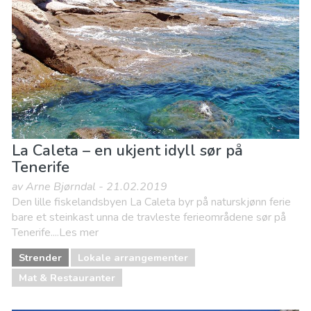
Museum & Kunst
Natteliv og barer
Natur og friluftsliv
Sport og spenning
Strender
La Caleta – en ukjent idyll sør på
Tenerife
av Arne Bjørndal - 21.02.2019
Den lille fiskelandsbyen La Caleta byr på naturskjønn ferie
bare et steinkast unna de travleste ferieområdene sør på
Tenerife....Les mer
Strender
Lokale arrangementer
Mat & Restauranter