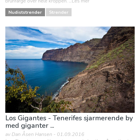
brunfarge over hele kroppen. ...Les mer
Nudiststrender
Strender
Los Gigantes - Tenerifes sjarmerende by
med giganter ...
av Dan Åsen Hansen - 01.09.2016