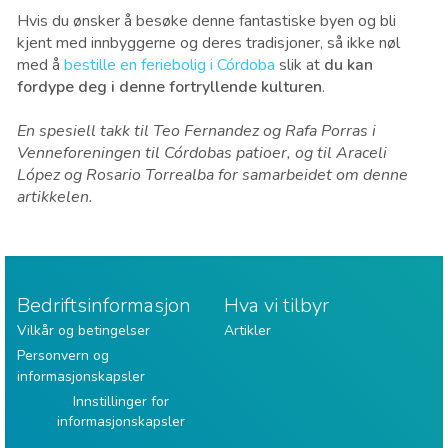
Hvis du ønsker å besøke denne fantastiske byen og bli
kjent med innbyggerne og deres tradisjoner, så ikke nøl
med å
bestille en feriebolig i Córdoba
slik at
du kan
fordype deg i denne fortryllende kulturen
.
En spesiell takk til Teo Fernandez og Rafa Porras i
Venneforeningen til Córdobas patioer, og til Araceli
López og Rosario Torrealba for samarbeidet om denne
artikkelen.
Bedriftsinformasjon
Hva vi tilbyr
Vilkår og betingelser
Artikler
Personvern og
informasjonskapsler
Innstillinger for
informasjonskapsler