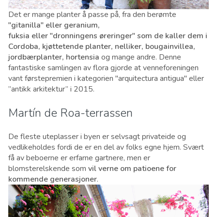
Det er mange planter å passe på, fra den berømte
"gitanilla" eller geranium,
fuksia eller "dronningens øreringer" som de kaller dem i
Cordoba, kjøttetende planter, nelliker, bougainvillea,
jordbærplanter, hortensia
og mange andre. Denne
fantastiske samlingen av flora gjorde at venneforeningen
vant førstepremien i kategorien "arquitectura antigua" eller
”antikk arkitektur” i 2015.
Martín de Roa-terrassen
De fleste uteplasser i byen er selvsagt privateide og
vedlikeholdes fordi de er en del av folks egne hjem. Svært
få av beboerne er erfarne gartnere, men er
blomsterelskende som
vil verne om patioene for
kommende generasjoner
.