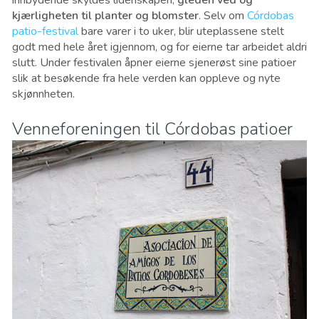
innbydende skyldes lidenskapen,
gleden ved og
kjærligheten til planter og blomster
. Selv om
Córdobas
patio-festival
bare varer i to uker, blir uteplassene stelt
godt med hele året igjennom, og for eierne tar arbeidet aldri
slutt. Under festivalen åpner eierne sjenerøst sine patioer
slik at besøkende fra hele verden kan oppleve og nyte
skjønnheten.
Venneforeningen til Córdobas patioer