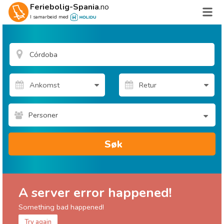
Feriebolig-Spania
.no
I samarbeid med
Personer
Søk
A server error happened!
Something bad happened!
Try again