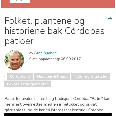
Córdoba provins
Córdoba by
Folket, plantene og
Lokale arrangementer
Museum & Kunst
historiene bak Córdobas
Natur og friluftsliv
patioer
av
Arne Bjørndal
Siste oppdatering:
06.09.2017
i
Córdoba by
Museum & Kunst
Natur og friluftsliv
Lokale arrangementer
Patio-festivalen har en lang tradisjon i Córdoba.
”Patio” kan
nærmest oversettes med en innelukket og privat
gårdsplass,
og de har en interessant historie i Córdoba.