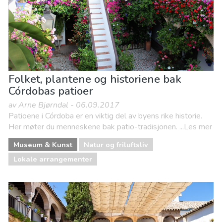
Folket, plantene og historiene bak
Córdobas patioer
av Arne Bjørndal - 06.09.2017
Patioene i Córdoba er en viktig del av byens rike historie.
Her møter du menneskene bak patio-tradisjonen. ...Les mer
Museum & Kunst
Natur og friluftsliv
Lokale arrangementer