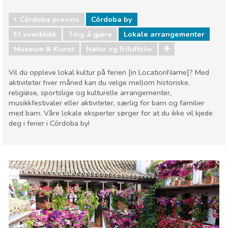
Córdoba provins
Córdoba by
Et overblikk
Ting å gjøre
Lokale arrangementer
Museum & Kunst
Natur og friluftsliv
Vil du oppleve lokal kultur på ferien [in LocationName]? Med
aktiviteter hver måned kan du velge mellom historiske,
religiøse, sportslige og kulturelle arrangementer,
musikkfestivaler eller aktiviteter, særlig for barn og familier
med barn. Våre lokale eksperter sørger for at du ikke vil kjede
deg i ferier i Córdoba by!
Córdoba provins
Córdoba by
Lokale arrangementer
Museum & Kunst
Natur og friluftsliv