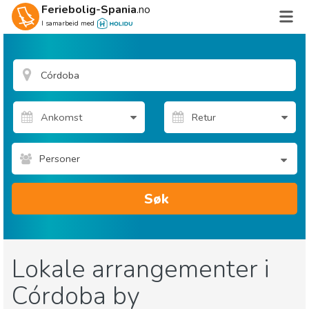
Feriebolig-Spania
.no
I samarbeid med
Personer
Søk
Lokale arrangementer i
Córdoba by