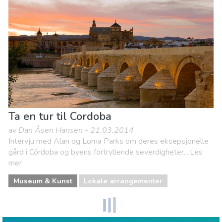
Ta en tur til Cordoba
av Dan Åsen Hansen - 21.03.2014
Intervju med Alan og Lorna Parks om deres eksepsjonelle
gård i Córdoba og byens fortryllende severdigheter....Les
mer
Museum & Kunst
Lokale arrangementer