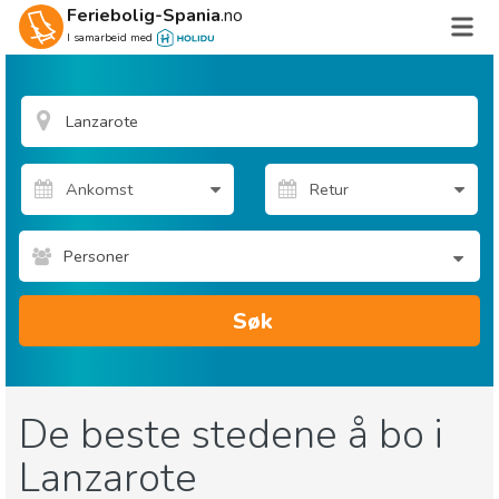
Feriebolig-Spania
.no
I samarbeid med
Personer
Søk
De beste stedene å bo i
Lanzarote