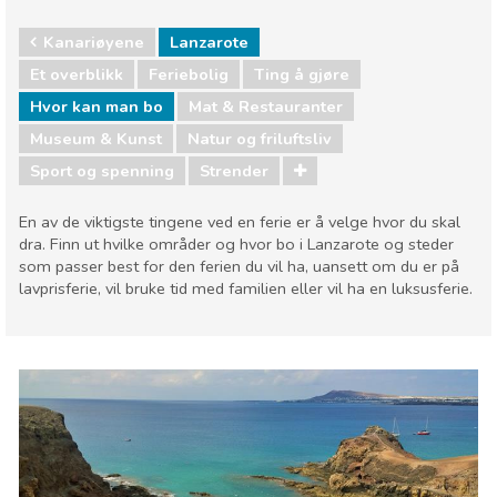
Kanariøyene
Lanzarote
Et overblikk
Feriebolig
Ting å gjøre
Hvor kan man bo
Mat & Restauranter
Museum & Kunst
Natur og friluftsliv
Sport og spenning
Strender
En av de viktigste tingene ved en ferie er å velge hvor du skal
dra. Finn ut hvilke områder og hvor bo i Lanzarote og steder
som passer best for den ferien du vil ha, uansett om du er på
lavprisferie, vil bruke tid med familien eller vil ha en luksusferie.
Kanariøyene
Lanzarote
Hvor kan man bo
Mat & Restauranter
Museum & Kunst
Natur og friluftsliv
Sport og spenning
Strender