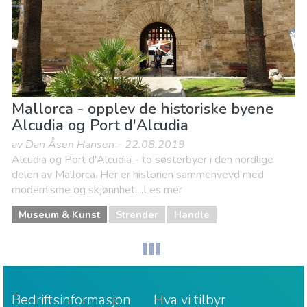
Mallorca - opplev de historiske byene
Alcudia og Port d'Alcudia
av Dan Åsen Hansen - 22.08.2019
Alcudia og Port d'Alcudia - to søsterbyer i den nordlige
delen av Mallorca. Her er historien sammenvevd med
modernisme og skjønnhet....Les mer
Museum & Kunst
Strender
Handle
Bedriftsinformasjon
Hva vi tilbyr