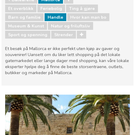
Et overblikk
Feriebolig
Ting å gjøre
Barn og familie
Handle
Hvor kan man bo
Museum & Kunst
Natur og friluftsliv
Sport og spenning
Strender
Et besøk på Mallorca er ikke perfekt uten kjøp av gaver og
souvenirer! Uansett om du liker lett shopping på det lokale
gatemarkedet eller lange dager med shopping, kan våre lokale
eksperter hjelpe deg å finne de beste storsentraene, outlets,
butikker og markeder på Mallorca.
Balearene
Mallorca
Barn og familie
Handle
Hvor kan man bo
Museum & Kunst
Natur og friluftsliv
Sport og spenning
Strender