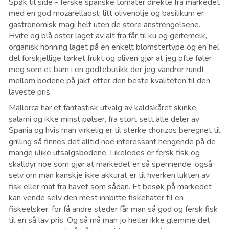
Spøk til side - ferske spanske tomater direkte fra markedet
med en god mozarellaost, litt olivenolje og basilikum er
gastronomisk magi helt uten de store anstrengelsene.
Hvite og blå oster laget av alt fra får til ku og geitemelk,
organisk honning laget på en enkelt blomstertype og en hel
del forskjellige tørket frukt og oliven gjør at jeg ofte føler
meg som et barn i en godtebutikk der jeg vandrer rundt
mellom bodene på jakt etter den beste kvaliteten til den
laveste pris.
Mallorca har et fantastisk utvalg av kaldskåret skinke,
salami og ikke minst pølser, fra stort sett alle deler av
Spania og hvis man virkelig er til sterke chorizos beregnet til
grilling så finnes det alltid noe interessant hengende på de
mange ulike utsalgsbodene. Likeledes er fersk fisk og
skalldyr noe som gjør at markedet er så spennende, også
selv om man kanskje ikke akkurat er til hverken lukten av
fisk eller mat fra havet som sådan. Et besøk på markedet
kan vende selv den mest innbitte fiskehater til en
fiskeelsker, for få andre steder får man så god og fersk fisk
til en så lav pris. Og så må man jo heller ikke glemme det