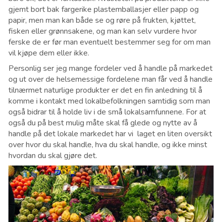
gjemt bort bak fargerike plastemballasjer eller papp og
papir, men man kan både se og røre på frukten, kjøttet,
fisken eller grønnsakene, og man kan selv vurdere hvor
ferske de er før man eventuelt bestemmer seg for om man
vil kjøpe dem eller ikke.
Personlig ser jeg mange fordeler ved å handle på markedet
og ut over de helsemessige fordelene man får ved å handle
tilnærmet naturlige produkter er det en fin anledning til å
komme i kontakt med lokalbefolkningen samtidig som man
også bidrar til å holde liv i de små lokalsamfunnene. For at
også du på best mulig måte skal få glede og nytte av å
handle på det lokale markedet har vi laget en liten oversikt
over hvor du skal handle, hva du skal handle, og ikke minst
hvordan du skal gjøre det.