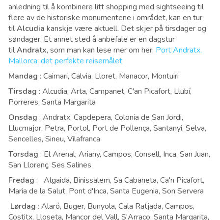
anledning til å kombinere litt shopping med sightseeing til
flere av de historiske monumentene i området, kan en tur
til
Alcudia
kanskje være aktuell. Det skjer på tirsdager og
søndager. Et annet sted å anbefale er en dagstur
til
Andratx
, som man kan lese mer om her:
Port Andratx,
Mallorca: det perfekte reisemålet
Mandag
: Caimari, Calvia, Lloret, Manacor, Montuiri
Tirsdag
: Alcudia, Arta, Campanet, C'an Picafort, Llubí,
Porreres, Santa Margarita
Onsdag
: Andratx, Capdepera, Colonia de San Jordi,
Llucmajor, Petra, Portol, Port de Pollença, Santanyi, Selva,
Sencelles, Sineu, Vilafranca
Torsdag
: El Arenal, Ariany, Campos, Consell, Inca, San Juan,
San Llorenç, Ses Salines
Fredag
​​: Algaida, Binissalem, Sa Cabaneta, Ca'n Picafort,
Maria de la Salut, Pont d'Inca, Santa Eugenia, Son Servera
Lørdag
: Alaró, Buger, Bunyola, Cala Ratjada, Campos,
Costitx, Lloseta, Mancor del Vall, S'Arraco, Santa Margarita,