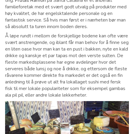
ting.
Frutas Ramon
på Santa Catalina er et anbefalt
familieforetak med et svært godt utvalg på produkter med
høy kvalitet, de har engelsktalende personale og en
fantastisk service. Så hvis man først er i nærheten bør man
så absolutt ta turen innom boden deres.
Å løpe rundt i mellom de forskjellige bodene kan ofte være
svært anstrengende, og iblant får man behov for å finne seg
en liten oase hvor man kan ta en pust i bakken, nyte en kald
drikke og kanskje et par tapas mot den verste sulten. De
fleste markedsplassene har egne avdelinger hvor det
serveres både lunsj og noe å drikke, og ettersom de fleste
råvarene kommer direkte fra markedet er det også en fin
anledning til å prøve ut alt fra lokallaget sushi med fersk
fisk til mer lokale populariteter som for eksempel gambas
ala pil pil, eller andre lokale lekkerheter.