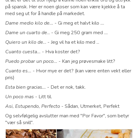
til alt er det til stor hjelp å kunne noen enkle ord og uttrykk
på spansk. Her er noen gloser som kan være kjekke å ta
med seg ut for å handle på markedet.
Dame medio kilo de...
- Gi meg et halvt kilo ....
Dame un cuarto de
... - Gi meg 250 gram med ....
Quiero un kilo de.
.. - Jeg vil ha et kilo med ...
Cuanto cuesta...
- Hva koster det?
Puedo probar un poco...
- Kan jeg prøvesmake litt?
Cuanto es...
- Hvor mye er det? (kan være enten vekt eller
pris)
Esta bien gracias... -
Det er nok, takk.
Un poco mas
- Litt til.
Asi, Estupendo, Perfecto
- Sådan, Utmerket, Perfekt
Og selvfølgelig avslutter man med "Por Favor", som betyr
"vær så snill".