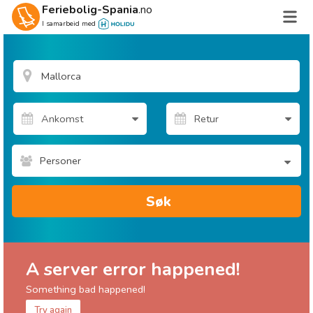
Feriebolig-Spania
.no
I samarbeid med
Personer
Søk
A server error happened!
Something bad happened!
Try again