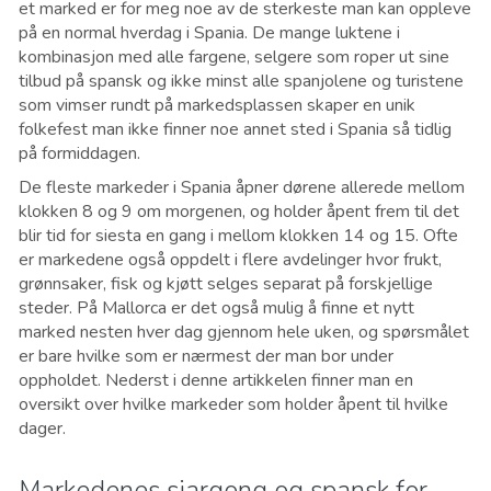
et marked er for meg noe av de sterkeste man kan oppleve
på en normal hverdag i Spania. De mange luktene i
kombinasjon med alle fargene, selgere som roper ut sine
tilbud på spansk og ikke minst alle spanjolene og turistene
som vimser rundt på markedsplassen skaper en unik
folkefest man ikke finner noe annet sted i Spania så tidlig
på formiddagen.
De fleste markeder i Spania åpner dørene allerede mellom
klokken 8 og 9 om morgenen, og holder åpent frem til det
blir tid for siesta en gang i mellom klokken 14 og 15. Ofte
er markedene også oppdelt i flere avdelinger hvor frukt,
grønnsaker, fisk og kjøtt selges separat på forskjellige
steder. På Mallorca er det også mulig å finne et nytt
marked nesten hver dag gjennom hele uken, og spørsmålet
er bare hvilke som er nærmest der man bor under
oppholdet. Nederst i denne artikkelen finner man en
oversikt over hvilke markeder som holder åpent til hvilke
dager.
Markedenes sjargong og spansk for