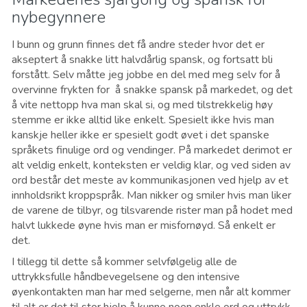
nybegynnere
I bunn og grunn finnes det få andre steder hvor det er
akseptert å snakke litt halvdårlig spansk, og fortsatt bli
forstått. Selv måtte jeg jobbe en del med meg selv for å
overvinne frykten for å snakke spansk på markedet, og det
å vite nettopp hva man skal si, og med tilstrekkelig høy
stemme er ikke alltid like enkelt. Spesielt ikke hvis man
kanskje heller ikke er spesielt godt øvet i det spanske
språkets finulige ord og vendinger. På markedet derimot er
alt veldig enkelt, konteksten er veldig klar, og ved siden av
ord består det meste av kommunikasjonen ved hjelp av et
innholdsrikt kroppspråk. Man nikker og smiler hvis man liker
de varene de tilbyr, og tilsvarende rister man på hodet med
halvt lukkede øyne hvis man er misfornøyd. Så enkelt er
det.
I tillegg til dette så kommer selvfølgelig alle de
uttrykksfulle håndbevegelsene og den intensive
øyenkontakten man har med selgerne, men når alt kommer