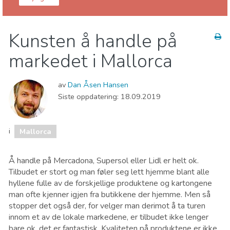
Balearene
Mallorca
Kunsten å handle på
Barn og familie
Handle
Hvor kan man bo
markedet i Mallorca
Museum & Kunst
Natur og friluftsliv
Sport og spenning
Strender
av
Dan Åsen Hansen
Siste oppdatering:
18.09.2019
i
Mallorca
Å handle på Mercadona, Supersol eller Lidl er helt ok.
Tilbudet er stort og man føler seg lett hjemme blant alle
hyllene fulle av de forskjellige produktene og kartongene
man ofte kjenner igjen fra butikkene der hjemme. Men så
stopper det også der, for velger man derimot å ta turen
innom et av de lokale markedene, er tilbudet ikke lenger
bare ok, det er fantastisk. Kvaliteten på produktene er ikke