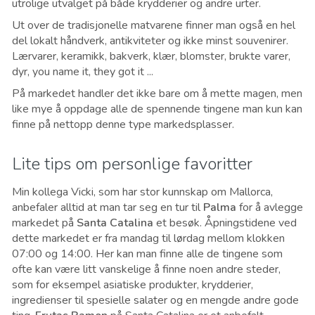
utrolige utvalget på både krydderier og andre urter.
Ut over de tradisjonelle matvarene finner man også en hel
del lokalt håndverk, antikviteter og ikke minst souvenirer.
Lærvarer, keramikk, bakverk, klær, blomster, brukte varer,
dyr, you name it, they got it ...
På markedet handler det ikke bare om å mette magen, men
like mye å oppdage alle de spennende tingene man kun kan
finne på nettopp denne type markedsplasser.
Lite tips om personlige favoritter
Min kollega Vicki, som har stor kunnskap om Mallorca,
anbefaler alltid at man tar seg en tur til
Palma
for å avlegge
markedet på
Santa Catalina
et besøk. Åpningstidene ved
dette markedet er fra mandag til lørdag mellom klokken
07:00 og 14:00. Her kan man finne alle de tingene som
ofte kan være litt vanskelige å finne noen andre steder,
som for eksempel asiatiske produkter, krydderier,
ingredienser til spesielle salater og en mengde andre gode