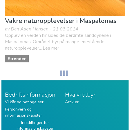
Vakre naturopplevelser i Maspalomas
av Dan Åsen Hansen - 21.03.2014
Opplev en verden hinsides de berømte sanddynene i
Maspalomas. Området byr på mange enestående
naturopplevelser....Les mer
Strender
Bedriftsinformasjon
Hva vi tilbyr
Vilkår og betingelser
Artikler
Personvern og
informasjonskapsler
Innstillinger for
informasjonskapsler