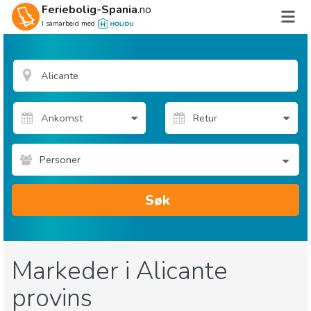
Feriebolig-Spania
.no
I samarbeid med
Personer
Søk
Markeder i Alicante
provins