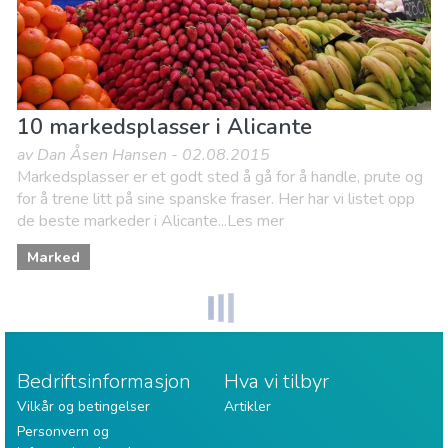
10 markedsplasser i Alicante
av Dan Åsen Hansen - 02.08.2015
Markedsplasser er et godt sted å gå for å handle, prute og
for å trene litt på sine spanske fraser. Her har vi listet opp
de beste markeder i Alicante...Les mer
Marked
Bedriftsinformasjon
Hva vi tilbyr
Vilkår og betingelser
Artikler
Personvern og