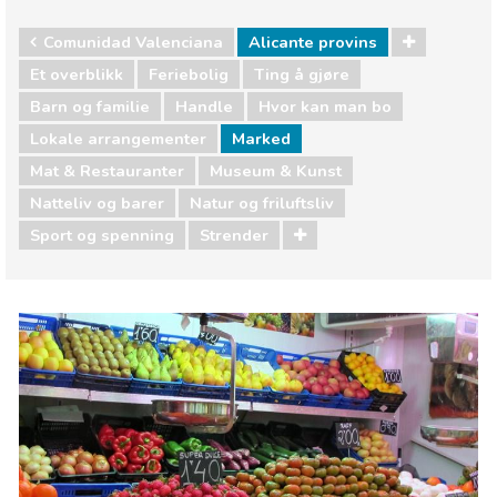
Comunidad Valenciana
Alicante provins
Et overblikk
Feriebolig
Ting å gjøre
Barn og familie
Handle
Hvor kan man bo
Lokale arrangementer
Marked
Mat & Restauranter
Museum & Kunst
Natteliv og barer
Natur og friluftsliv
Sport og spenning
Strender
Comunidad Valenciana
Alicante provins
Barn og familie
Handle
Hvor kan man bo
Lokale arrangementer
Mat & Restauranter
Museum & Kunst
Natteliv og barer
Natur og friluftsliv
Sport og spenning
Strender