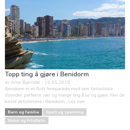
Lokale arrangementer
Mat & Restauranter
Museum & Kunst
Natteliv og barer
Natur og friluftsliv
Sport og spenning
Strender
Topp ting å gjøre i Benidorm
av Arne Bjørndal - 16.05.2019
Benidorm er et flott ferieparadis med sine fantastiske
strender, perfekte vær og mange ting å se og gjøre. Finn de
beste aktivitetene i Benidorm....Les mer
Barn og familie
Sport og spenning
Natur og friluftsliv