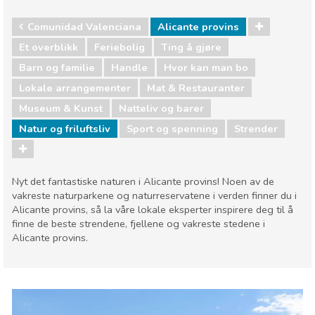
Comunidad Valenciana
Alicante provins
Et overblikk
Feriebolig
Ting å gjøre
Barn og familie
Handle
Hvor kan man bo
Lokale arrangementer
Mat & Restauranter
Museum & Kunst
Natteliv og barer
Natur og friluftsliv
Sport og spenning
Strender
Nyt det fantastiske naturen i Alicante provins! Noen av de
vakreste naturparkene og naturreservatene i verden finner du i
Alicante provins, så la våre lokale eksperter inspirere deg til å
finne de beste strendene, fjellene og vakreste stedene i
Alicante provins.
Comunidad Valenciana
Alicante provins
Barn og familie
Handle
Hvor kan man bo