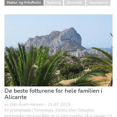
Natur og friluftsliv
Sykling
Strender
Vannsport
De beste fotturene for hele familien i
Alicante
av Dan Åsen Hansen - 21.07.2015
En promenade i Torreviejas, Elches eller Orihuelas
fantastiske naturområder er et sant eventyr så vi nevner 10