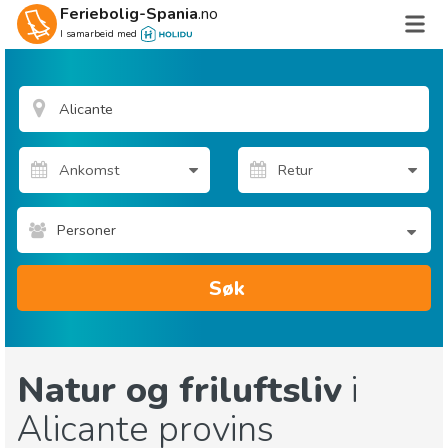
Feriebolig-Spania
.no
I samarbeid med
Personer
Søk
Natur og friluftsliv
i
Alicante provins