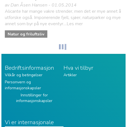
av Dan Åsen Hansen - 01.05.2014
Alicante har mange vakre strender, men det er mye annet å
utforske også. Imponerende fjell, sjøer, naturparker og mye
annet som byr på nye eventyr....Les mer
Natur og friluftsliv
Bedriftsinformasjon
Hva vi tilbyr
Vilkår og betingelser
Artikler
Personvern og
informasjonskapsler
Innstillinger for
informasjonskapsler
Vi er internasjonale