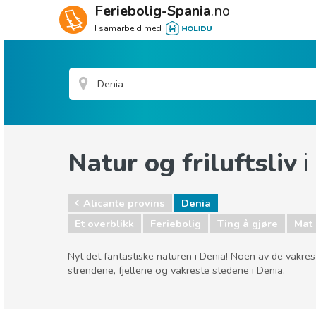
Feriebolig-Spania
.no
I samarbeid med
Natur og friluftsliv
i
Alicante provins
Denia
Et overblikk
Feriebolig
Ting å gjøre
Mat 
Nyt det fantastiske naturen i Denia! Noen av de vakrest
strendene, fjellene og vakreste stedene i Denia.