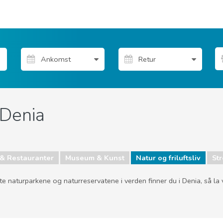
 Denia
& Restauranter
Museum & Kunst
Natur og friluftsliv
St
e naturparkene og naturreservatene i verden finner du i Denia, så la v