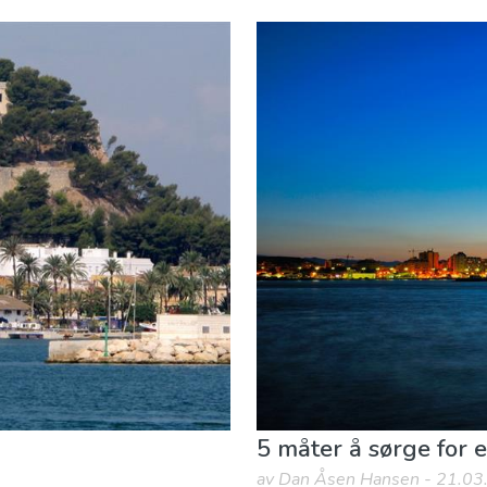
 og friluftsliv
Strender
5 måter å sørge for 
av Dan Åsen Hansen - 21.0