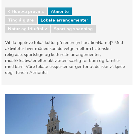
Huelva provins
Almonte
Ting å gjøre
Lokale arrangementer
Natur og friluftsliv
Sport og spenning
Vil du oppleve lokal kultur på ferien [in LocationName]? Med
aktiviteter hver måned kan du velge mellom historiske,
religiøse, sportslige og kulturelle arrangementer,
musikkfestivaler eller aktiviteter, særlig for barn og familier
med barn. Våre lokale eksperter sørger for at du ikke vil kjede
deg i ferier i Almonte!
Huelva provins
Almonte
Lokale arrangementer
Natur og friluftsliv
Sport og spenning