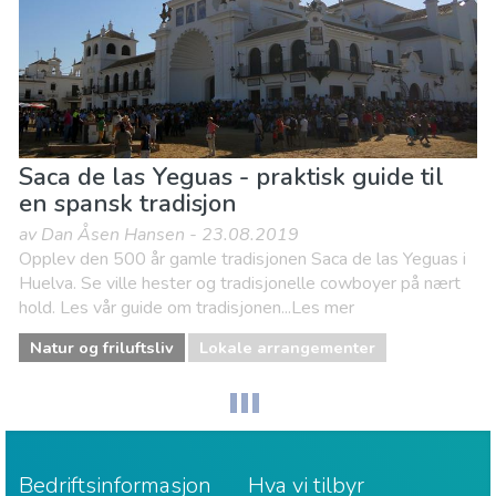
Saca de las Yeguas - praktisk guide til
en spansk tradisjon
av Dan Åsen Hansen - 23.08.2019
Opplev den 500 år gamle tradisjonen Saca de las Yeguas i
Huelva. Se ville hester og tradisjonelle cowboyer på nært
hold. Les vår guide om tradisjonen...Les mer
Natur og friluftsliv
Lokale arrangementer
Bedriftsinformasjon
Hva vi tilbyr