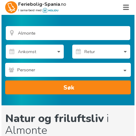
Feriebolig-Spania
.no
I samarbeid med
Personer
Søk
Natur og friluftsliv
i
Almonte