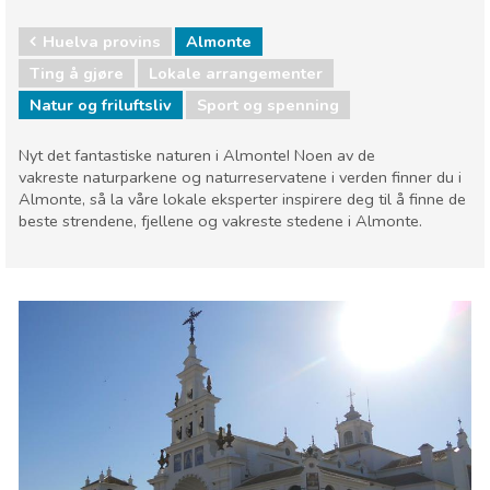
Huelva provins
Almonte
Ting å gjøre
Lokale arrangementer
Natur og friluftsliv
Sport og spenning
Nyt det fantastiske naturen i Almonte! Noen av de
vakreste naturparkene og naturreservatene i verden finner du i
Almonte, så la våre lokale eksperter inspirere deg til å finne de
beste strendene, fjellene og vakreste stedene i Almonte.
Huelva provins
Almonte
Lokale arrangementer
Natur og friluftsliv
Sport og spenning