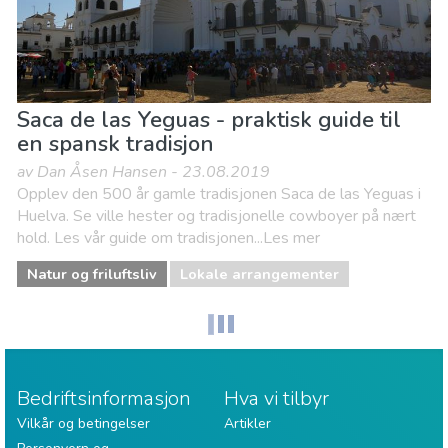
Saca de las Yeguas - praktisk guide til
en spansk tradisjon
av Dan Åsen Hansen - 23.08.2019
Opplev den 500 år gamle tradisjonen Saca de las Yeguas i
Huelva. Se ville hester og tradisjonelle cowboyer på nært
hold. Les vår guide om tradisjonen...Les mer
Natur og friluftsliv
Lokale arrangementer
Bedriftsinformasjon
Hva vi tilbyr
Vilkår og betingelser
Artikler