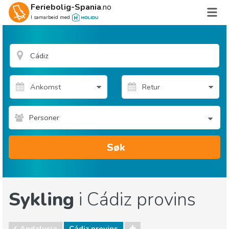
Feriebolig-Spania
.no
I samarbeid med
Personer
Søk
Sykling
i Cádiz provins
Andalusia
Cádiz provins