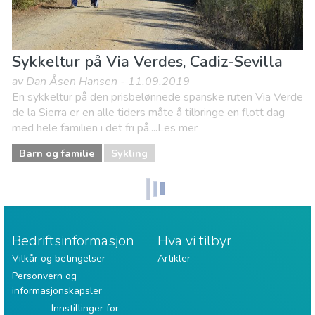
Sykkeltur på Via Verdes, Cadiz-Sevilla
av Dan Åsen Hansen - 11.09.2019
En sykkeltur på den prisbelønnede spanske ruten Via Verde
de la Sierra er en alle tiders måte å tilbringe en flott dag
med hele familien i det fri på....Les mer
Barn og familie
Sykling
Bedriftsinformasjon
Hva vi tilbyr
Vilkår og betingelser
Artikler
Personvern og
informasjonskapsler
Innstillinger for