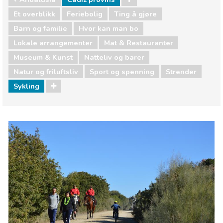
Et overblikk
Feriebolig
Ting å gjøre
Barn og familie
Hvor kan man bo
Lokale arrangementer
Mat & Restauranter
Museum & Kunst
Natteliv og barer
Natur og friluftsliv
Sport og spenning
Strender
Sykling
Andalusia
Cádiz provins
Barn og familie
Hvor kan man bo
Lokale arrangementer
Mat & Restauranter
Museum & Kunst
Natteliv og barer
Natur og friluftsliv
Sport og spenning
Strender