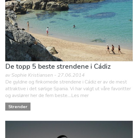
De topp 5 beste strendene i Cádiz
av Sophie Kristiansen - 27.06.2014
De gyldne og finkornede strendene i Cádiz er av de mest
attraktive i det sørlige Spania. Vi har valgt ut våre favoritter
og avslører her de fem beste....Les mer
Strender