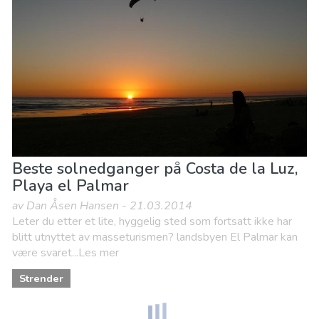
Beste solnedganger på Costa de la Luz,
Playa el Palmar
av Dan Åsen Hansen - 21.03.2014
Leter du etter et lite, hyggelig sted som fortsatt ikke har
blitt utnyttet av masseturismen? landsbyen El Palmar kan
være svaret...Les mer
Strender