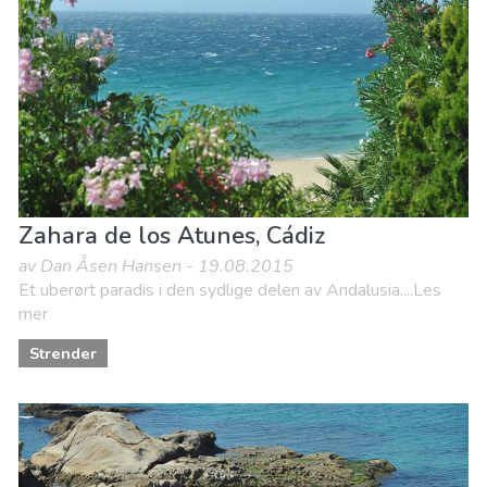
Museum & Kunst
Natteliv og barer
Natur og friluftsliv
Sport og spenning
Strender
Zahara de los Atunes, Cádiz
av Dan Åsen Hansen - 19.08.2015
Et uberørt paradis i den sydlige delen av Andalusia....Les
mer
Strender