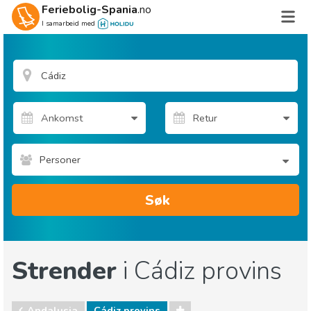
Feriebolig-Spania
.no
I samarbeid med
Personer
Søk
Strender
i Cádiz provins
Andalusia
Cádiz provins