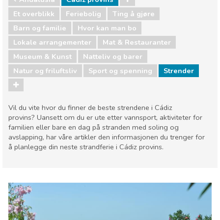
Et overblikk
Feriebolig
Ting å gjøre
Barn og familie
Hvor kan man bo
Lokale arrangementer
Mat & Restauranter
Museum & Kunst
Natteliv og barer
Natur og friluftsliv
Sport og spenning
Strender
Vil du vite hvor du finner de beste strendene i Cádiz
provins? Uansett om du er ute etter vannsport, aktiviteter for
familien eller bare en dag på stranden med soling og
avslapping, har våre artikler den informasjonen du trenger for
å planlegge din neste strandferie i Cádiz provins.
Andalusia
Cádiz provins
Barn og familie
Hvor kan man bo
Lokale arrangementer
Mat & Restauranter