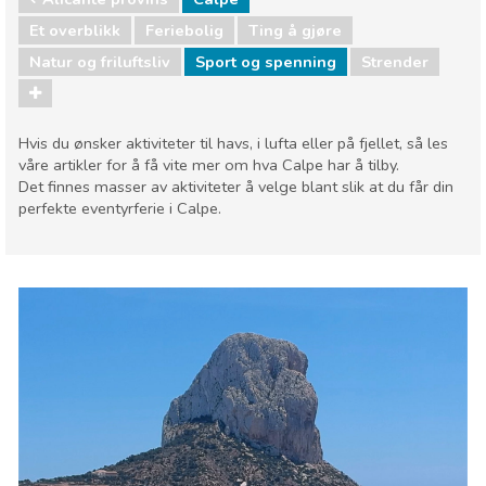
Et overblikk
Feriebolig
Ting å gjøre
Natur og friluftsliv
Sport og spenning
Strender
Hvis du ønsker aktiviteter til havs, i lufta eller på fjellet, så les
våre artikler for å få vite mer om hva Calpe har å tilby.
Det finnes masser av aktiviteter å velge blant slik at du får din
perfekte eventyrferie i Calpe.
Alicante provins
Calpe
Natur og friluftsliv
Sport og spenning
Strender