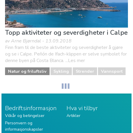
Topp aktiviteter og severdigheter i Calpe
av Arne Bjørndal - 13.09.2018
Finn fram til de beste aktiviteter og severdigheter å gjøre
og se i Calpe. Peñón de Ifach-klippen er selve symbolet for
denne byen på Costa Blanca. ...Les mer
Natur og friluftsliv
Sykling
Strender
Vannsport
Bedriftsinformasjon
Hva vi tilbyr
Vilkår og betingelser
Artikler
Personvern og
informasjonskapsler