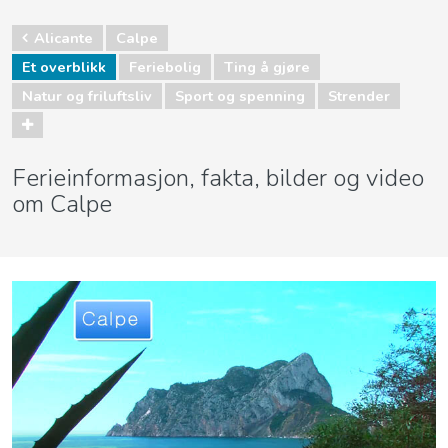
Alicante
Calpe
Et overblikk
Feriebolig
Ting å gjøre
Natur og friluftsliv
Sport og spenning
Strender
Ferieinformasjon, fakta, bilder og video
om Calpe