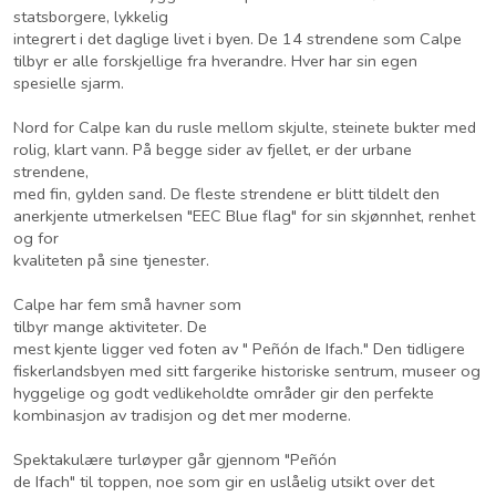
statsborgere, lykkelig
integrert i det daglige livet i byen. De 14 strendene som Calpe
tilbyr er alle forskjellige fra hverandre. Hver har sin egen
spesielle sjarm.
Nord for Calpe kan du rusle mellom skjulte, steinete bukter med
rolig, klart vann. På begge sider av fjellet, er der urbane
strendene,
med fin, gylden sand. De fleste strendene er blitt tildelt den
anerkjente utmerkelsen "EEC Blue flag" for sin skjønnhet, renhet
og for
kvaliteten på sine tjenester.
Calpe har fem små havner som
tilbyr mange aktiviteter. De
mest kjente ligger ved foten av " Peñón de Ifach." Den tidligere
fiskerlandsbyen med sitt fargerike historiske sentrum, museer og
hyggelige og godt vedlikeholdte områder gir den perfekte
kombinasjon av tradisjon og det mer moderne.
Spektakulære turløyper går gjennom "Peñón
de Ifach" til toppen, noe som gir en uslåelig utsikt over det