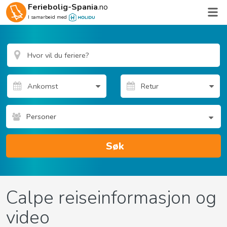
Feriebolig-Spania
.no
I samarbeid med
Personer
Søk
Calpe reiseinformasjon og
video