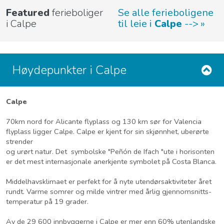
Featured
ferieboliger
Se alle ferieboligene
i Calpe
til leie i
Calpe
-->
Høydepunkter i Calpe
Calpe
70km nord for Alicante flyplass og 130 km sør for Valencia
flyplass ligger Calpe. Calpe er kjent for sin skjønnhet, uberørte
strender
og urørt natur. Det symbolske "Peñón de Ifach "ute i horisonten
er det mest internasjonale anerkjente symbolet på Costa Blanca.
Middelhavsklimaet er perfekt for å nyte utendørsaktiviteter året
rundt. Varme somrer og milde vintrer med årlig gjennomsnitts-
temperatur på 19 grader.
Av de 29 600 innbyggerne i Calpe er mer enn 60% utenlandske