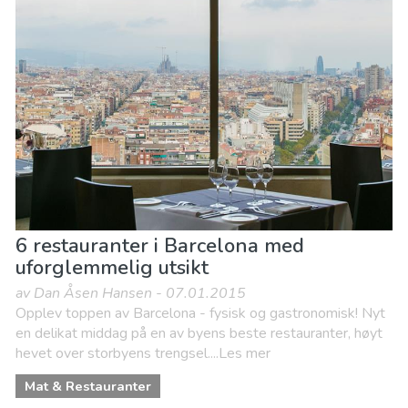
6 restauranter i Barcelona med
uforglemmelig utsikt
av Dan Åsen Hansen - 07.01.2015
Opplev toppen av Barcelona - fysisk og gastronomisk! Nyt
en delikat middag på en av byens beste restauranter, høyt
hevet over storbyens trengsel....Les mer
Mat & Restauranter