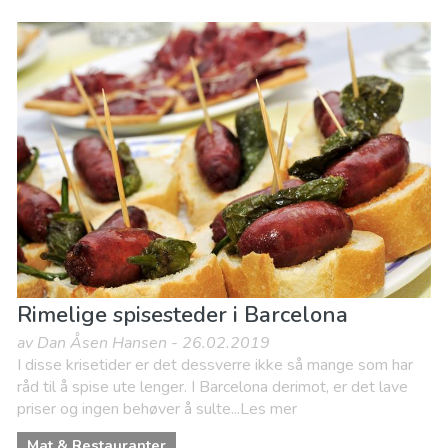
Rimelige spisesteder i Barcelona
av Dan Åsen Hansen - 26.02.2019
I disse krisetider er det dessverre ikke så mange som har
råd til å spise ute lenger. I Barcelona derimot, er det lave
priser og ingen behøver å sulte...Les mer
Mat & Restauranter