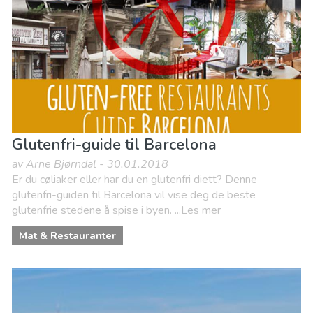
Natur og friluftsliv
Glutenfri-guide til Barcelona
av Arne Bjørndal - 30.01.2018
Er du cøliaker eller har du en glutenfri diett? Denne
glutenfri-guiden til Barcelona vil vise deg de beste
glutenfrie stedene å spise i byen. ...Les mer
Mat & Restauranter