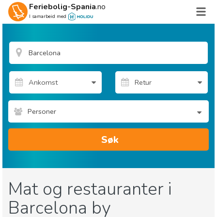
Feriebolig-Spania
.no
I samarbeid med
Personer
Søk
Mat og restauranter i
Barcelona by