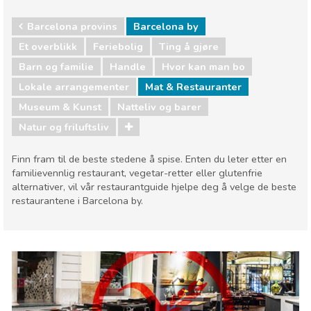
Barcelona provins
Barcelona by
Et overblikk
Feriebolig
Ting å gjøre
Barn og familie
Handle
Hvor kan man bo
Lokale arrangementer
Mat & Restauranter
Museum & Kunst
Natteliv og barer
Natur og friluftsliv
Finn fram til de beste stedene å spise. Enten du leter etter en
familievennlig restaurant, vegetar-retter eller glutenfrie
alternativer, vil vår restaurantguide hjelpe deg å velge de beste
restaurantene i Barcelona by.
Barcelona provins
Barcelona by
Barn og familie
Handle
Hvor kan man bo
Lokale arrangementer
Mat & Restauranter
Museum & Kunst
Natteliv og barer