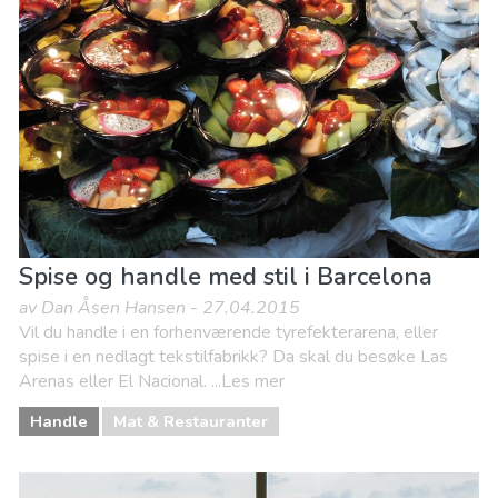
Spise og handle med stil i Barcelona
av Dan Åsen Hansen - 27.04.2015
Vil du handle i en forhenværende tyrefekterarena, eller
spise i en nedlagt tekstilfabrikk? Da skal du besøke Las
Arenas eller El Nacional. ...Les mer
Handle
Mat & Restauranter