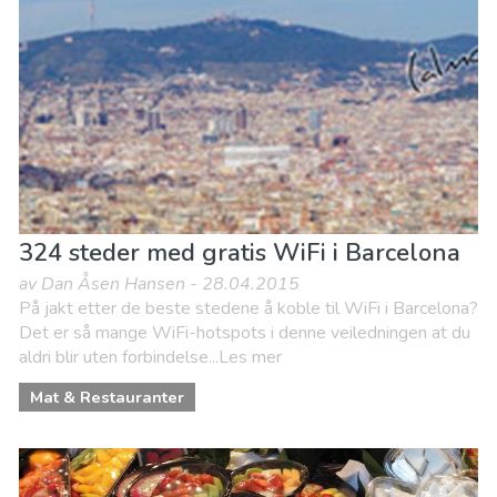
324 steder med gratis WiFi i Barcelona
av Dan Åsen Hansen - 28.04.2015
På jakt etter de beste stedene å koble til WiFi i Barcelona?
Det er så mange WiFi-hotspots i denne veiledningen at du
aldri blir uten forbindelse...Les mer
Mat & Restauranter