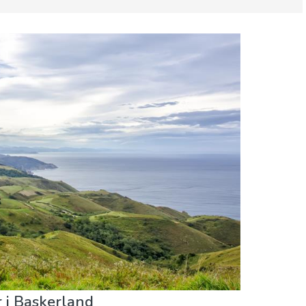
g spenning
Strender
r i Baskerland