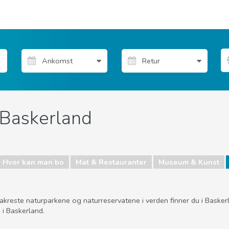
 Baskerland
Hvor kan man bo
Mat & Restauranter
Museum & Kunst
kreste naturparkene og naturreservatene i verden finner du i Baskerlan
 i Baskerland.