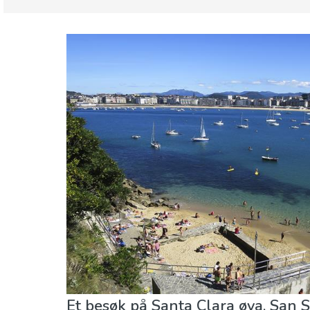
Spania
Baskerland
Barn og familie
Hvor kan man bo
Mat & Re
Et besøk på Santa Clara øya, San 