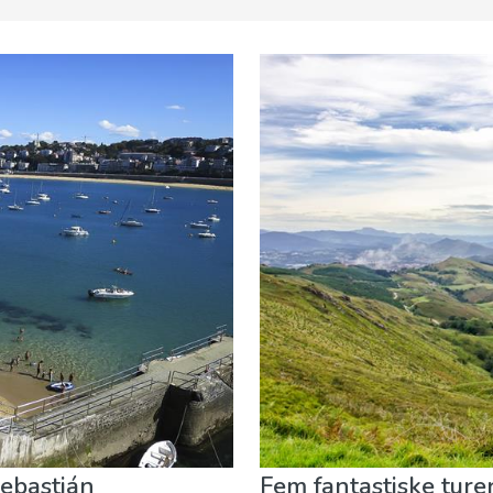
stauranter
Museum & Kunst
Natur og friluftsliv
Sport o
Sebastián
Fem fantastiske ture