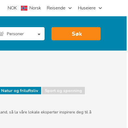
NOK
Norsk
Reisende
Huseiere
Søk
Personer
Natur og friluftsliv
Sport og spenning
d, så la våre lokale eksperter inspirere deg til å