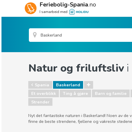
Feriebolig-Spania
.no
I samarbeid med
Natur og friluftsliv
i
Spania
Baskerland
Et overblikk
Ting å gjøre
Barn og familie
Strender
Nyt det fantastiske naturen i Baskerland! Noen av de va
finne de beste strendene, fjellene og vakreste stedene